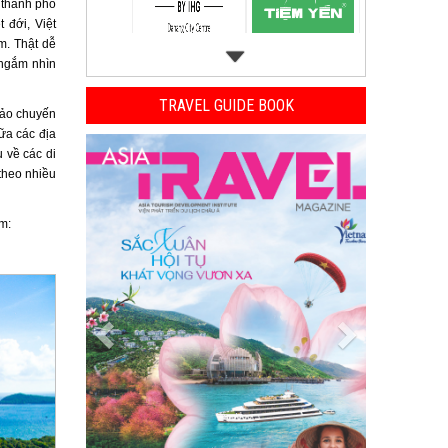
 thành phố
 đới, Việt
m. Thật dễ
 ngắm nhìn
TRAVEL GUIDE BOOK
bảo chuyến
ữa các địa
Previous
Next
 về các di
 theo nhiều
m: