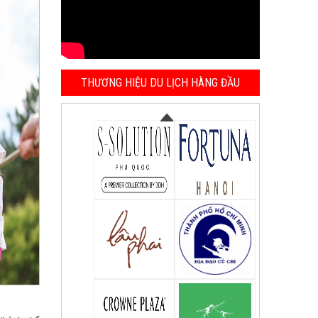
THƯƠNG HIỆU DU LỊCH HÀNG ĐẦU