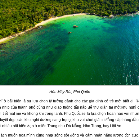
Hòn Mây Rút, Phú Quốc
ỉ ở bãi biển là sự lựa chọn lý tưởng dành cho các gia đình có trẻ mới biết đi. R
 nhịp của thành phố cũng như giao thông tấp nập để thư giãn tại một khu nghỉ 
i tiết mát mẻ và không khí trong lành. Phú Quốc sẽ là lựa chọn hoàn hảo với nhữn
uyệt đẹp, các khu nghỉ dưỡng sang trọng, khu vui chơi giải trí đẳng cấp hàng đầu
ất nhiều bãi biển đẹp ở miền Trung như Đà Nẵng, Nha Trang, hay Hội An…
ách muốn hòa mình cùng nhịp sống sôi động và cảm nhận năng lượng tích cực