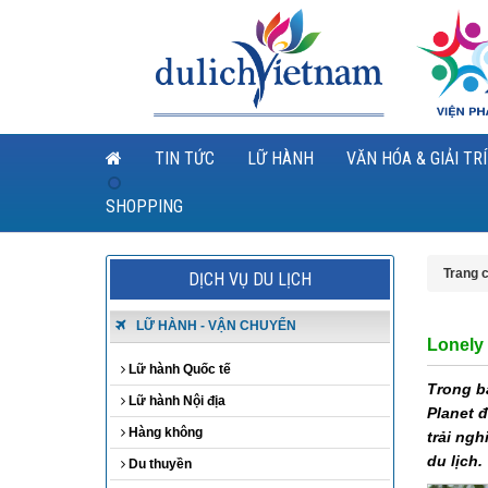
TIN TỨC
LỮ HÀNH
VĂN HÓA & GIẢI TRÍ
SHOPPING
Trang 
DỊCH VỤ DU LỊCH
LỮ HÀNH - VẬN CHUYỂN
Lonely 
Lữ hành Quốc tế
Trong b
Lữ hành Nội địa
Planet 
Hàng không
trải ngh
du lịch.
Du thuyền