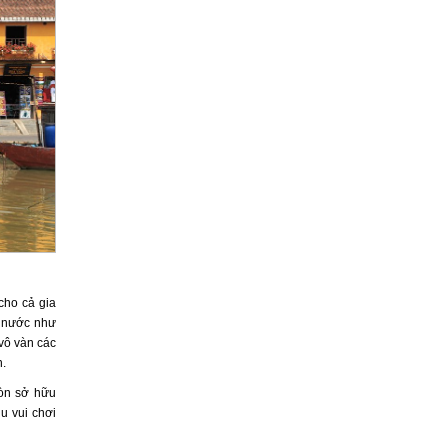
cho cả gia
g nước như
 vô vàn các
n.
òn sở hữu
u vui chơi