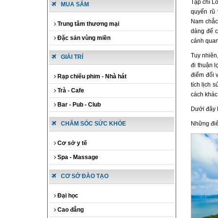
Tạp chí L
MUA SẮM
quyến rũ 
Nam chắc 
Trung tâm thương mại
dàng để c
Đặc sản vùng miền
cảnh quan
Tuy nhiên
GIẢI TRÍ
đi thuận 
điểm đối v
Rạp chiếu phim - Nhà hát
tích lịch 
Trà - Cafe
cách khác 
Bar - Pub - Club
Dưới đây l
CHĂM SÓC SỨC KHỎE
Những điể
Cơ sở y tế
Spa - Massage
CƠ SỞ ĐÀO TẠO
Đại học
Cao đẳng