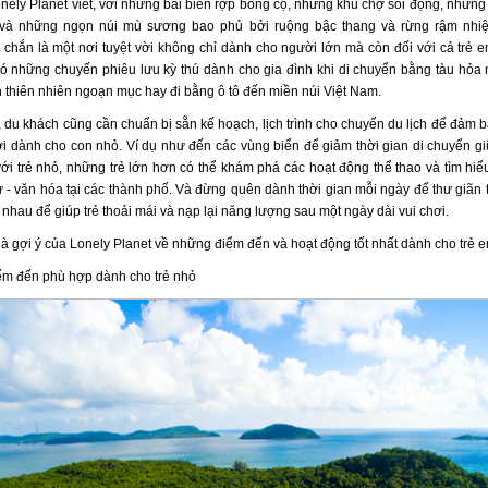
onely Planet viết, với những bãi biển rợp bóng cọ, những khu chợ sôi động, những
và những ngọn núi mù sương bao phủ bởi ruộng bậc thang và rừng rậm nhiệt
chắn là một nơi tuyệt vời không chỉ dành cho người lớn mà còn đối với cả trẻ e
ó những chuyến phiêu lưu kỳ thú dành cho gia đình khi di chuyển bằng tàu hỏa
 thiên nhiên ngoạn mục hay đi bằng ô tô đến miền núi Việt Nam.
, du khách cũng cần chuẩn bị sẵn kế hoạch, lịch trình cho chuyến du lịch để đảm 
lợi dành cho con nhỏ. Ví dụ như đến các vùng biển để giảm thời gian di chuyển gi
ới trẻ nhỏ, những trẻ lớn hơn có thể khám phá các hoạt động thể thao và tìm hiểu
sử - văn hóa tại các thành phố. Và đừng quên dành thời gian mỗi ngày để thư giãn
nhau để giúp trẻ thoải mái và nạp lại năng lượng sau một ngày dài vui chơi.
à gợi ý của Lonely Planet về những điểm đến và hoạt động tốt nhất dành cho trẻ e
m đến phù hợp dành cho trẻ nhỏ