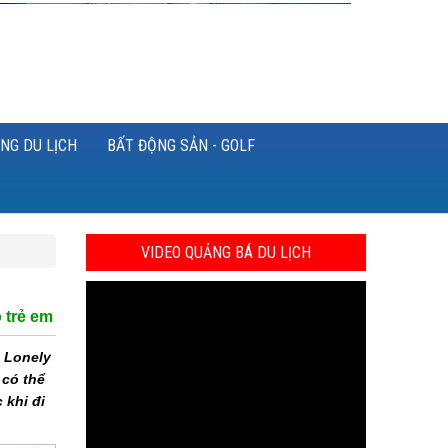
NG DU LỊCH
BẤT ĐỘNG SẢN - GOLF
VIDEO QUẢNG BÁ DU LỊCH
 trẻ em
u Lonely
 có thể
 khi đi