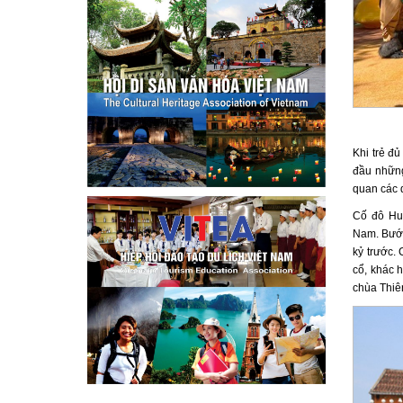
Khi trẻ đủ
đầu những
quan các d
Cố đô Huế
Nam. Bước
kỷ trước. 
cổ, khác 
chùa Thiên