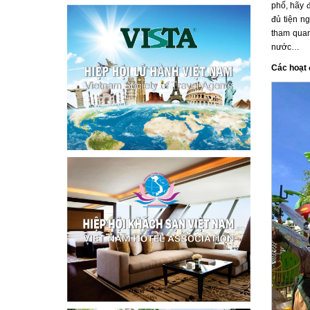
phố, hãy 
đủ tiện ng
tham quan
nước…
Các hoạt 