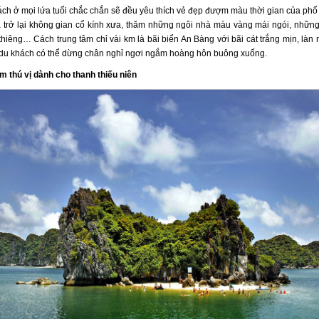
ách ở mọi lứa tuổi chắc chắn sẽ đều yêu thích vẻ đẹp đượm màu thời gian của phố 
a trở lại không gian cổ kính xưa, thăm những ngôi nhà màu vàng mái ngói, những
thiêng… Cách trung tâm chỉ vài km là bãi biển An Bàng với bãi cát trắng mịn, làn
 du khách có thể dừng chân nghỉ ngơi ngắm hoàng hôn buông xuống.
ệm thú vị dành cho thanh thiếu niên