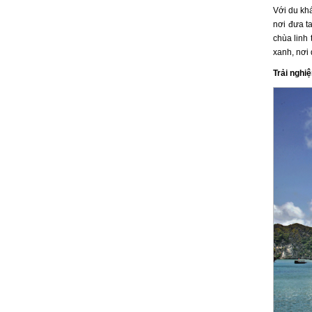
Với du kh
nơi đưa t
chùa linh 
xanh, nơi
Trải nghi