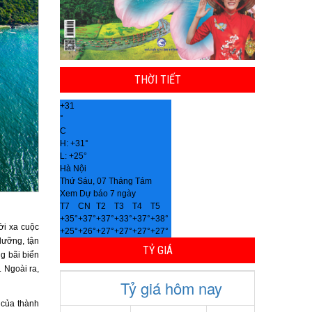
THỜI TIẾT
+
31
°
C
H:
+
31°
L:
+
25°
Hà Nội
Thứ Sáu, 07 Tháng Tám
Xem Dự báo 7 ngày
T7
CN
T2
T3
T4
T5
+
35°
+
37°
+
37°
+
33°
+
37°
+
38°
ời xa cuộc
+
25°
+
26°
+
27°
+
27°
+
27°
+
27°
dưỡng, tận
TỶ GIÁ
g bãi biển
. Ngoài ra,
 của thành