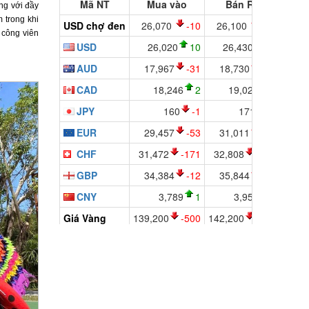
ng với đầy
 trong khi
 công viên