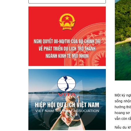
Một kỳ ngh
sống nhộn
hưởng thờ
hoang sơ t
vẫn còn r
Nếu du kh