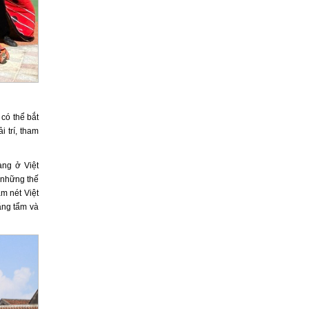
 có thể bắt
 trí, tham
àng ở Việt
 những thế
ậm nét Việt
ăng tẩm và