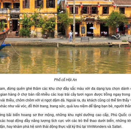
Phố cổ Hội An
Nam, đừng quên ghé thăm các khu chợ đầy sắc màu với đa dạng lựa chọn dành 
 gian hàng ở chợ bán rất nhiều các loại trái cây tươi ngon được trồng ngay tron
 vải thiều, chôm chôm với vị ngọt đậm đà. Ngoài ra, du khách cũng có thể tìm thấy
hác như vải vóc, đồ thời trang, trang sức, quà lưu niệm để tặng bạn bè, người thâ
ững bãi biển hoang sơ thơ mộng, những khu nghỉ dưỡng cao cấp, Phú Quốc c
 các hoạt động đầy năng lượng tích cực với các trò thể thao dưới biển, những kh
ất tận, hay khám phá hệ sinh thái động thực vật kỳ thú tại VinWonders và Safari.