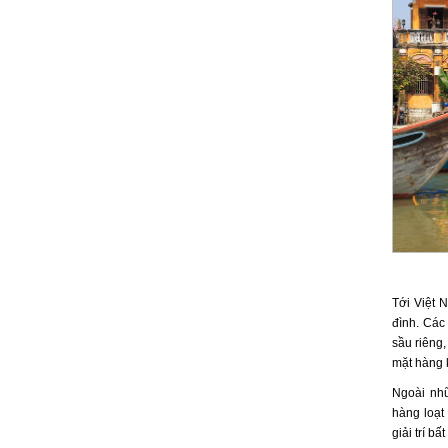
Tới Việt 
đình. Các
sầu riêng,
mặt hàng k
Ngoài nh
hàng loạt
giải trí b