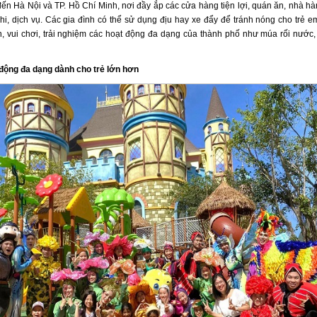
đến Hà Nội và TP. Hồ Chí Minh, nơi đầy ắp các cửa hàng tiện lợi, quán ăn, nhà hà
hi, dịch vụ. Các gia đình có thể sử dụng địu hay xe đẩy để tránh nóng cho trẻ em
, vui chơi, trải nghiệm các hoạt động đa dạng của thành phố như múa rối nước,
động đa dạng dành cho trẻ lớn hơn