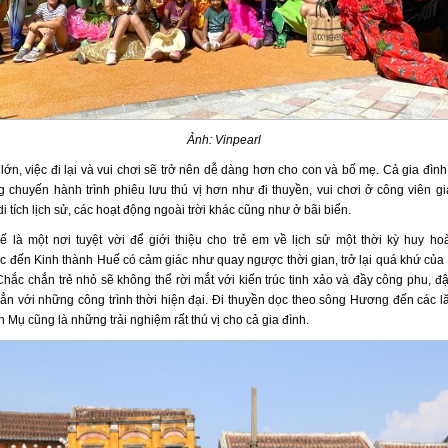
Ảnh: Vinpearl
 lớn, việc đi lại và vui chơi sẽ trở nên dễ dàng hơn cho con và bố mẹ. Cả gia đình
 chuyến hành trình phiêu lưu thú vị hơn như đi thuyền, vui chơi ở công viên giải
i tích lịch sử, các hoạt động ngoài trời khác cũng như ở bãi biển.
 là một nơi tuyệt vời để giới thiệu cho trẻ em về lịch sử một thời kỳ huy ho
 đến Kinh thành Huế có cảm giác như quay ngược thời gian, trở lại quá khứ của
Chắc chắn trẻ nhỏ sẽ không thể rời mắt với kiến trúc tinh xảo và đầy công phu, đ
hẳn với những công trình thời hiện đại. Đi thuyền dọc theo sông Hương đến các l
 Mụ cũng là những trải nghiệm rất thú vị cho cả gia đình.