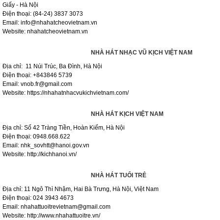
Giấy - Hà Nội
Điện thoại: (84-24) 3837 3073
Email: info@nhahatcheovietnam.vn
Website: nhahatcheovietnam.vn
NHÀ HÁT NHẠC VŨ KỊCH VIỆT NAM
Địa chỉ: 11 Núi Trúc, Ba Đình, Hà Nội
Điện thoại: +843846 5739
Email: vnob.fr@gmail.com
Website: https://nhahatnhacvukichvietnam.com/
NHÀ HÁT KỊCH VIỆT NAM
Địa chỉ: Số 42 Tràng Tiền, Hoàn Kiếm, Hà Nội
Điện thoại: 0948.668.622
Email: nhk_sovhtt@hanoi.gov.vn
Website: http://kichhanoi.vn/
NHÀ HÁT TUỔI TRẺ
Địa chỉ: 11 Ngô Thì Nhậm, Hai Bà Trưng, Hà Nội, Việt Nam
Điện thoại: 024 3943 4673
Email: nhahattuoitrevietnam@gmail.com
Website: http://www.nhahattuoitre.vn/