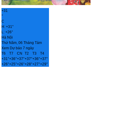
+
31
°
C
H:
+
31°
L:
+
26°
Hà Nội
Thứ Năm, 06 Tháng Tám
Xem Dự báo 7 ngày
T6
T7
CN
T2
T3
T4
+
31°
+
36°
+
37°
+
37°
+
36°
+
37°
+
26°
+
25°
+
26°
+
28°
+
27°
+
29°