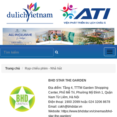
Togg
navig
Trang chủ
Rạp chiếu phim - Nhà hát
BHD STAR THE GARDEN
Địa điểm: Tầng 4, TTTM Garden Shopping
Center, Phố Mễ Trì, Phường Mỹ Đình 1, Quận
Nam Từ Liêm, Hà Nội
Điện thoại: 1900 2099 hoặc 024 3206 8678
Email: cskh@bhdstar.vn
Website: https://www.bhdstar.vn/cinemas/bhd-
star-the-garden/