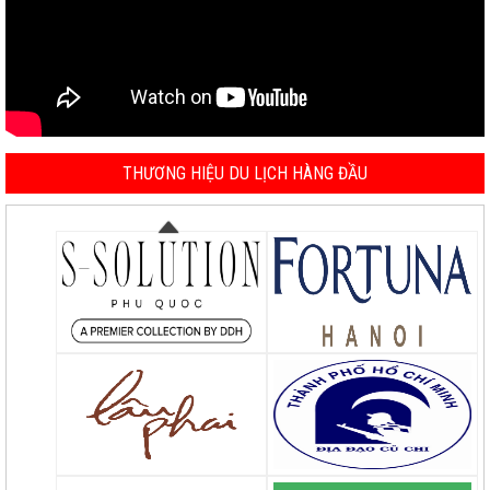
THƯƠNG HIỆU DU LỊCH HÀNG ĐẦU