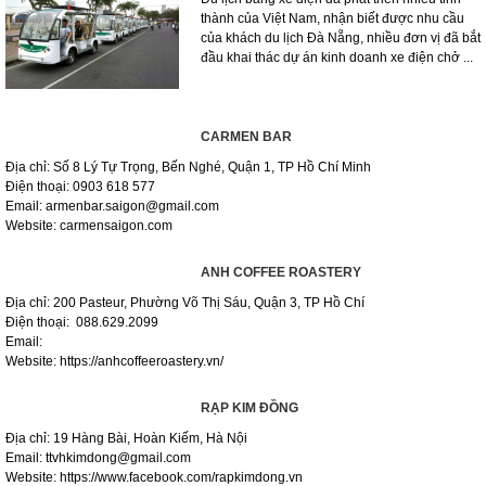
thành của Việt Nam, nhận biết được nhu cầu
của khách du lịch Đà Nẵng, nhiều đơn vị đã bắt
đầu khai thác dự án kinh doanh xe điện chở ...
CARMEN BAR
Địa chỉ: Số 8 Lý Tự Trọng, Bến Nghé, Quận 1, TP Hồ Chí Minh
Điện thoại: 0903 618 577
Email: armenbar.saigon@gmail.com
Website: carmensaigon.com
ANH COFFEE ROASTERY
Địa chỉ: 200 Pasteur, Phường Võ Thị Sáu, Quận 3, TP Hồ Chí
Điện thoại: 088.629.2099
Email:
Website: https://anhcoffeeroastery.vn/
RẠP KIM ĐỒNG
Địa chỉ: 19 Hàng Bài, Hoàn Kiếm, Hà Nội
Email: ttvhkimdong@gmail.com
Website: https://www.facebook.com/rapkimdong.vn