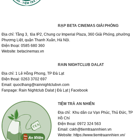
RẠP BETA CINEMAS GIẢI PHÓNG
Địa chỉ: Tầng 3, tòa IP2, Chung cư Imperial Plaza, 360 Giải Phóng, phường
Phương Liệt, quận Thanh Xuân, Hà Nội.
Điện thoại: 0585 680 360
Website: betacinemas.vn
RAIN NIGHTCLUB DALAT
Địa chỉ: 1 Lê Hồng Phong, TP Đà Lạt
Điện thoại: 0263 3702 697
Email: quocthang@rainnightclubvn.com
Fanpage: Rain Nightclub Dalat | Đà Lạt | Facebook
TIỆM TRÀ AN NHIÊN
Địa chỉ: Khu dân cư Vạn Phúc, Thủ Đức, TP
Hồ Chí
Điện thoại: 0972 324 563
Email: cskh@tiemtraannhien.vn
Website: https://www.tiemtraannhien.vn/