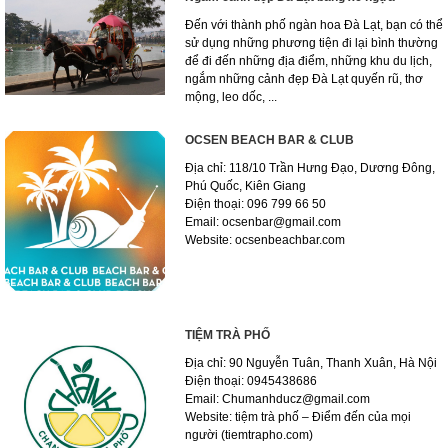
Đến với thành phố ngàn hoa Đà Lạt, bạn có thể
sử dụng những phương tiện đi lại bình thường
để đi đến những địa điểm, những khu du lịch,
ngắm những cảnh đẹp Đà Lạt quyến rũ, thơ
mộng, leo dốc, ...
OCSEN BEACH BAR & CLUB
Địa chỉ: 118/10 Trần Hưng Đạo, Dương Đông,
Phú Quốc, Kiên Giang
Điện thoại: 096 799 66 50
Email: ocsenbar@gmail.com
Website: ocsenbeachbar.com
TIỆM TRÀ PHỐ
Địa chỉ: 90 Nguyễn Tuân, Thanh Xuân, Hà Nội
Điện thoại: 0945438686
Email: Chumanhducz@gmail.com
Website: tiệm trà phố – Điểm đến của mọi
người (tiemtrapho.com)