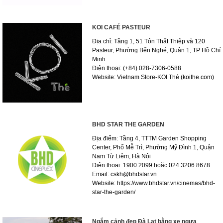
KOI CAFÉ PASTEUR
Địa chỉ: Tầng 1, 51 Tôn Thất Thiệp và 120
Pasteur, Phường Bến Nghé, Quận 1, TP Hồ Chí
Minh
Điện thoại: (+84) 028-7306-0588
Website: Vietnam Store-KOI Thé (koithe.com)
BHD STAR THE GARDEN
Địa điểm: Tầng 4, TTTM Garden Shopping
Center, Phố Mễ Trì, Phường Mỹ Đình 1, Quận
Nam Từ Liêm, Hà Nội
Điện thoại: 1900 2099 hoặc 024 3206 8678
Email: cskh@bhdstar.vn
Website: https://www.bhdstar.vn/cinemas/bhd-
star-the-garden/
Ngắm cảnh đẹp Đà Lạt bằng xe ngựa