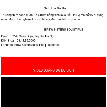
Xích lô ở Bờ Hồ
Thưởng thức cảnh quan Hồ Gươm bằng xích lô là điều thú vị mà bất kỳ ai cũng
muốn được trải nghiệm khi tới Hà Nội, đặc biệt là khu phố cổ
BREW SISTERS SOLIST PUB
Địa chỉ: 25A, Xuân Diệu, Tây Hồ, Hà Nội
Điện thoại: 08.44.35.0000
Fanpage: Brew Sisters Solist Pub | Facebook
1
2
VIDEO QUẢNG BÁ DU LỊCH