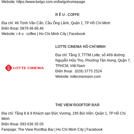
Website: https://www.belgo.com.vn/belgohomepage
R Ê U . COFFE
Địa chỉ: 46 Trịnh Văn Cấn, Cầu Ông Lãnh, Quận 1, TP Hồ Chí Minh
Điện thoại: 0879.46.66.46
Website: r ê u . coffee | Ho Chi Minh City | Facebook
LOTTE CINEMA HỒ CHÍ MINH
Địa chỉ: Tầng 3, TTTM Lotte, số 469 đường
Nguyễn Hữu Thọ, Phường Tân Hưng, Quận 7,
TPHCM, Việt Nam
Điện thoại: (028) 3775 2524
Website: lottecinemavn.com
THE VIEW ROOFTOP BAR
Địa chỉ: Tầng 8 & 9 Khách sạn Đức Vương, 195 Bùi Viện, Quận 1, TP Hồ Chí
Minh
Điện thoại: 093 636 35 05
Fanpage: The View Rooftop Bar | Ho Chi Minh City | Facebook