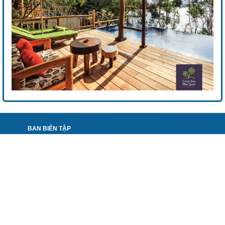
BAN BIÊN TẬP
"KHÁM PHÁ DU LỊCH VIỆT NAM - EXPLORING VIETNAM
TOURISM"
PHỐI HỢP THỰC HIỆN:
TẠP CHÍ DU LỊCH
NHÀ XUẤT BẢN CÔNG THƯƠNG - BỘ CÔNG THƯƠNG
VIỆN PHÁT TRIỂN DU LỊCH CHÂU Á - ATI
CÔNG TY CP PHÁT TRIỂN BÁO CHÍ VIỆT NAM