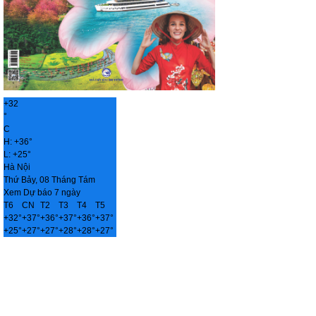
+
32
°
C
H:
+
36°
L:
+
25°
Hà Nội
Thứ Bảy, 08 Tháng Tám
Xem Dự báo 7 ngày
T6
CN
T2
T3
T4
T5
+
32°
+
37°
+
36°
+
37°
+
36°
+
37°
+
25°
+
27°
+
27°
+
28°
+
28°
+
27°