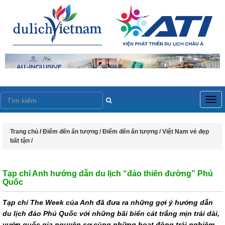
Togg
navig
Trang chủ
/
Điểm đến ấn tượng /
Điểm đến ấn tượng /
Việt Nam vẻ đẹp
bất tận /
Tạp chí Anh hướng dẫn du lịch “đảo thiên đường” Phú
Quốc
Tạp chí The Week của Anh đã đưa ra những gợi ý hướng dẫn
du lịch đảo Phú Quốc với những bãi biển cát trắng mịn trải dài,
vườn quốc gia nguyên sơ cùng những hoạt động trải nghiệm