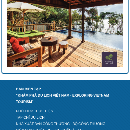
BAN BIÊN TẬP
"KHÁM PHÁ DU LỊCH VIỆT NAM - EXPLORING VIETNAM
TOURISM"
PHỐI HỢP THỰC HIỆN:
TẠP CHÍ DU LỊCH
NHÀ XUẤT BẢN CÔNG THƯƠNG - BỘ CÔNG THƯƠNG