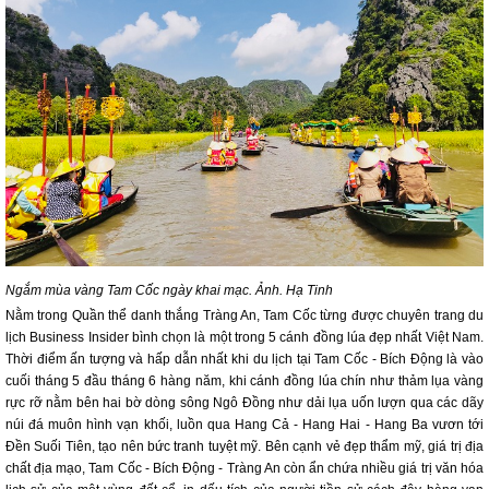
Ngắm mùa vàng Tam Cốc ngày khai mạc. Ảnh. Hạ Tinh
Nằm trong Quần thể danh thắng Tràng An, Tam Cốc từng được chuyên trang du
lịch Business Insider bình chọn là một trong 5 cánh đồng lúa đẹp nhất Việt Nam.
Thời điểm ấn tượng và hấp dẫn nhất khi du lịch tại Tam Cốc - Bích Động là vào
cuối tháng 5 đầu tháng 6 hàng năm, khi cánh đồng lúa chín như thảm lụa vàng
rực rỡ nằm bên hai bờ dòng sông Ngô Đồng như dải lụa uốn lượn qua các dãy
núi đá muôn hình vạn khối, luồn qua Hang Cả - Hang Hai - Hang Ba vươn tới
Đền Suối Tiên, tạo nên bức tranh tuyệt mỹ. Bên cạnh vẻ đẹp thẩm mỹ, giá trị địa
chất địa mạo, Tam Cốc - Bích Động - Tràng An còn ẩn chứa nhiều giá trị văn hóa