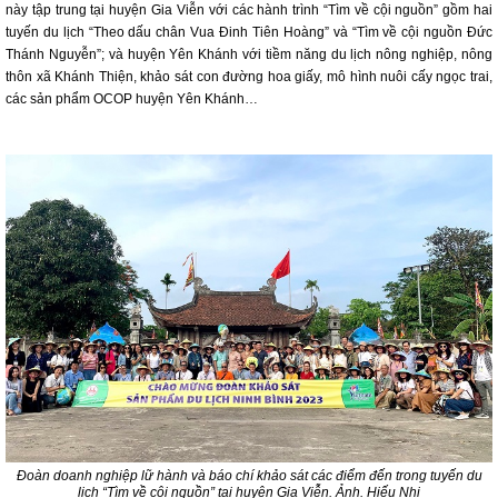
này tập trung tại huyện Gia Viễn với các hành trình “Tìm về cội nguồn” gồm hai
tuyến du lịch “Theo dấu chân Vua Đinh Tiên Hoàng” và “Tìm về cội nguồn Đức
Thánh Nguyễn”; và huyện Yên Khánh với tiềm năng du lịch nông nghiệp, nông
thôn xã Khánh Thiện, khảo sát con đường hoa giấy, mô hình nuôi cấy ngọc trai,
các sản phẩm OCOP huyện Yên Khánh…
Đoàn doanh nghiệp lữ hành và báo chí khảo sát các điểm đến trong tuyến du
lịch “Tìm về cội nguồn” tại huyện Gia Viễn. Ảnh. Hiếu Nhi