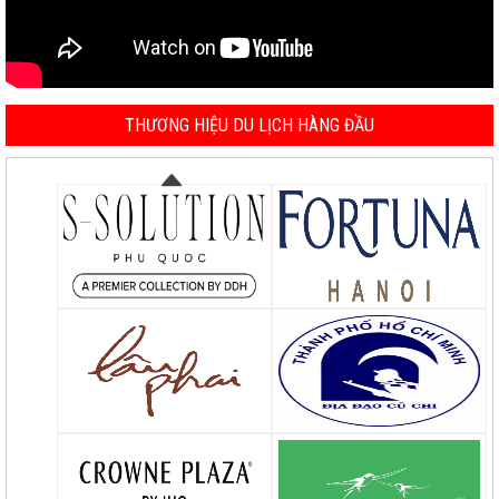
THƯƠNG HIỆU DU LỊCH HÀNG ĐẦU