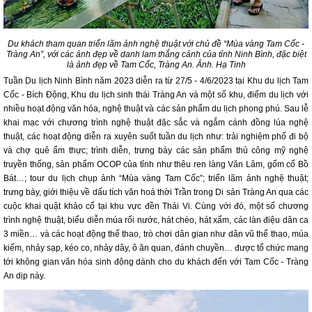
Du khách tham quan triển lãm ảnh nghệ thuật với chủ đề “Mùa vàng Tam Cốc -
Tràng An”, với các ảnh đẹp về danh lam thắng cảnh của tỉnh Ninh Bình, đặc biệt
là ảnh đẹp về Tam Cốc, Tràng An. Ảnh. Hạ Tinh
Tuần Du lịch Ninh Bình năm 2023 diễn ra từ 27/5 - 4/6/2023 tại Khu du lịch Tam
Cốc - Bích Động, Khu du lịch sinh thái Tràng An và một số khu, điểm du lịch với
nhiều hoạt động văn hóa, nghệ thuật và các sản phẩm du lịch phong phú. Sau lễ
khai mạc với chương trình nghệ thuật đặc sắc và ngắm cánh đồng lúa nghệ
thuật, các hoạt động diễn ra xuyên suốt tuần du lịch như: trải nghiệm phố đi bộ
và chợ quê ẩm thực; trình diễn, trưng bày các sản phẩm thủ công mỹ nghệ
truyền thống, sản phẩm OCOP của tỉnh như thêu ren làng Văn Lâm, gốm cổ Bồ
Bát…; tour du lịch chụp ảnh “Mùa vàng Tam Cốc”; triển lãm ảnh nghệ thuật;
trưng bày, giới thiệu về dấu tích văn hoá thời Trần trong Di sản Tràng An qua các
cuộc khai quật khảo cổ tại khu vực đền Thái Vi. Cùng với đó, một số chương
trình nghệ thuật, biểu diễn múa rối nước, hát chèo, hát xẩm, các làn điệu dân ca
3 miền… và các hoạt động thể thao, trò chơi dân gian như dân vũ thể thao, múa
kiếm, nhảy sạp, kéo co, nhảy dây, ô ăn quan, đánh chuyền… được tổ chức mang
tới không gian văn hóa sinh động dành cho du khách đến với Tam Cốc - Tràng
An dịp này.