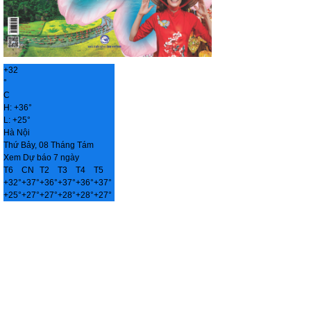
+
32
°
C
H:
+
36°
L:
+
25°
Hà Nội
Thứ Bảy, 08 Tháng Tám
Xem Dự báo 7 ngày
T6
CN
T2
T3
T4
T5
+
32°
+
37°
+
36°
+
37°
+
36°
+
37°
+
25°
+
27°
+
27°
+
28°
+
28°
+
27°