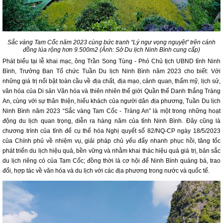
Sắc vàng Tam Cốc năm 2023 cùng bức tranh “Lý ngư vọng nguyệt” trên cánh
đồng lúa rộng hơn 9.500m2 (Ảnh: Sở Du lịch Ninh Bình cung cấp)
Phát biểu tại lễ khai mạc, ông Trần Song Tùng - Phó Chủ tịch UBND tỉnh Ninh
Bình, Trưởng Ban Tổ chức Tuần Du lịch Ninh Bình năm 2023 cho biết: Với
những giá trị nổi bật toàn cầu về địa chất, địa mạo, cảnh quan, thẩm mỹ, lịch sử,
văn hóa của Di sản Văn hóa và thiên nhiên thế giới Quần thể Danh thắng Tràng
An, cùng với sự thân thiện, hiếu khách của người dân địa phương, Tuần Du lịch
Ninh Bình năm 2023 “Sắc vàng Tam Cốc - Tràng An” là một trong những hoạt
động du lịch quan trọng, diễn ra hàng năm của tỉnh Ninh Bình. Đây cũng là
chương trình của tỉnh để cụ thể hóa Nghị quyết số 82/NQ-CP ngày 18/5/2023
của Chính phủ về nhiệm vụ, giải pháp chủ yếu đẩy nhanh phục hồi, tăng tốc
phát triển du lịch hiệu quả, bền vững và nhằm khai thác hiệu quả giá trị, bản sắc
du lịch riêng có của Tam Cốc; đồng thời là cơ hội để Ninh Bình quảng bá, trao
đổi, hợp tác về văn hóa và du lịch với các địa phương trong nước và quốc tế.