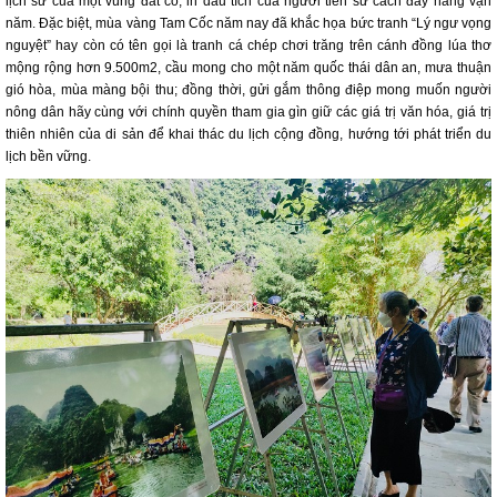
lịch sử của một vùng đất cổ, in dấu tích của người tiền sử cách đây hàng vạn
năm. Đặc biệt, mùa vàng Tam Cốc năm nay đã khắc họa bức tranh “Lý ngư vọng
nguyệt” hay còn có tên gọi là tranh cá chép chơi trăng trên cánh đồng lúa thơ
mộng rộng hơn 9.500m2, cầu mong cho một năm quốc thái dân an, mưa thuận
gió hòa, mùa màng bội thu; đồng thời, gửi gắm thông điệp mong muốn người
nông dân hãy cùng với chính quyền tham gia gìn giữ các giá trị văn hóa, giá trị
thiên nhiên của di sản để khai thác du lịch cộng đồng, hướng tới phát triển du
lịch bền vững.