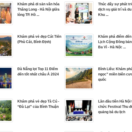
Khám phá di sản văn hóa
Thúc đẩy sự phát tr
Thăng Long - Hà Nội giữa
dịch vụ giải trí và du 
lòng TP. Hồ ...
Khu ...
Khám phá vẻ đẹp Cát Tiến
Khám phá điểm đến
(Phù Cát, Bình Định)
Lịch Cộng Đồng bản
Ba Vì - Hà Nội: ...
Đà Nẵng lọt Top 11 Điểm
Bình Liêu: Khám ph
đến tốt nhất châu Á 2024
ngọc” miền biên cư
quốc
Khám phá vẻ đẹp Tà Cú -
Lần đầu tiên Hà Nội 
“Đà Lạt” của Bình Thuận
chức Festival Thu đ
quảng bá du lịch