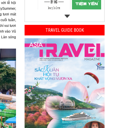
với lễ hội
IcySummer,
 tươi mát
cuối tuần,
í vui tươi
TRAVEL GUIDE BOOK
ình vào Vũ
ư Làn sóng
Previous
Next