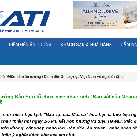
ĐIỂM ĐẾN ẤN TƯỢNG
KHÁCH SẠN & NHÀ HÀNG
CẨM NA
chủ
/
Điểm đến ấn tượng /
Điểm đến ấn tượng /
Việt Nam vẻ đẹp bất tận /
đường Bảo Sơn tổ chức xiếc nhạc kịch “Báu vật của Moana
6
trình xiếc nhạc kịch “Báu vật của Moana” hứa hẹn là bữa tiệc ng
cháu thiếu nhi ngày 1/6 khi kết hợp những vũ điệu Hawaii, xiếc đ
trên không, cột xoay, nhào lộn, uốn dẻo, ảo thuật... chắc chắn s
h thần ý nghĩa dành cho các em nhỏ.