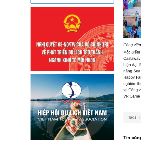
Công viên 
Một điểm
Castaway 
hiện đại l
hàng Sea 
Happy Far
nghiệm th
tại Công v
VR Game P
Tags
Tin cùn