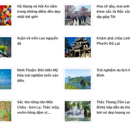
Hà Giang và Hội An nằm
Hoa tớ dày, mai anh
trong những điểm đến đẹp
khoe sắc từ Bắc v
nhất thế giới
dịp giáp Tết
Xuân về trên cao nguyên
Khám phá chùa Lin
đá
Phước Đà Lạt
Ninh Thuận: Đến biển Mỹ
Trải nghiệm du lịch
Hòa trải nghiệm lướt ván
Bình
diều
Sắc thu nồng nàn Mộc
Thác Thung (Tân Lạ
Châu - Sơn La: Thác mây,
Bình) hấp dẫn du k
vườn hồng đậm vị ...
bởi vẻ đẹp hoang s