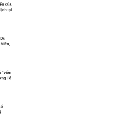
iển của
lịch tại
 Du
 Miền,
á “viên
ơng Tổ
tổ
ể