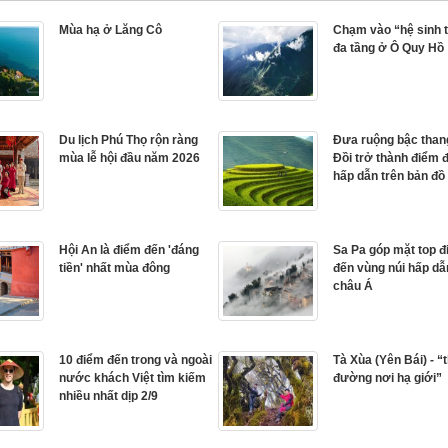
Mùa hạ ở Lăng Cô
Chạm vào “hệ sinh t
đa tầng ở Ô Quy Hồ
Du lịch Phú Thọ rộn ràng
Đưa ruộng bậc than
mùa lễ hội đầu năm 2026
Đồi trở thành điểm 
hấp dẫn trên bản đồ .
Hội An là điểm đến 'đáng
Sa Pa góp mặt top 
tiền' nhất mùa đông
đến vùng núi hấp dẫ
châu Á
10 điểm đến trong và ngoài
Tà Xùa (Yên Bái) - “
nước khách Việt tìm kiếm
đường nơi hạ giới”
nhiều nhất dịp 2/9