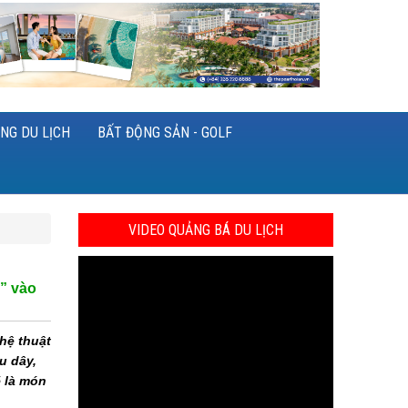
NG DU LỊCH
BẤT ĐỘNG SẢN - GOLF
VIDEO QUẢNG BÁ DU LỊCH
” vào
hệ thuật
u dây,
ẽ là món