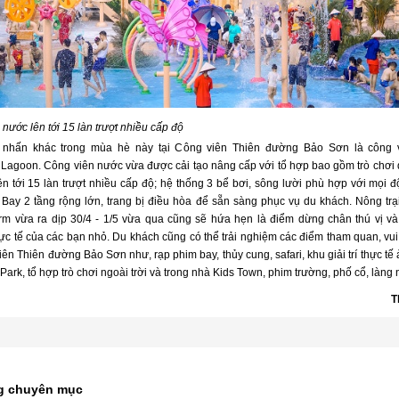
nước lên tới 15 làn trượt nhiều cấp độ
 nhấn khác trong mùa hè này tại Công viên Thiên đường Bảo Sơn là công 
Lagoon. Công viên nước vừa được cải tạo nâng cấp với tổ hợp bao gồm trò chơi
ên tới 15 làn trượt nhiều cấp độ; hệ thống 3 bể bơi, sông lười phù hợp với mọi đ
Bay 2 tầng rộng lớn, trang bị điều hòa để sẵn sàng phục vụ du khách. Nông trại
m vừa ra dịp 30/4 - 1/5 vừa qua cũng sẽ hứa hẹn là điểm dừng chân thú vị và 
ực tế của các bạn nhỏ. Du khách cũng có thể trải nghiệm các điểm tham quan, vui
iên Thiên đường Bảo Sơn như, rạp phim bay, thủy cung, safari, khu giải trí thực t
ark, tổ hợp trò chơi ngoài trời và trong nhà Kids Town, phim trường, phố cổ, làn
T
g chuyên mục