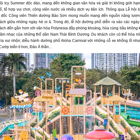
ội Icy Summer độc đáo, mang đến không gian văn hóa và giải trí không giới hạn 
, tổ hợp vui chơi, công viên nước và nhiều dịch vụ tiện ích. Thông qua Lễ hội 
 đốc Công viên Thiên đường Bảo Sơn mong muốn mang đến nguồn năng lượng
ách giữa những ngày hè oi ả. Trong đó, lễ hội đường phố diễn ra vào các ngày 
ách đến gần hơn với văn hóa Polynesia đầy phóng khoáng, hòa cùng bầu không kh
 âm nhạc của những thổ dân Nam Thái Bình Dương. Du khách còn có thể hòa m
-la vui nhộn; diễu hành đường phố Aloha Carnival với những cỗ xe khổng lồ nh
Cướp biển tí hon, Đảo Á thần...