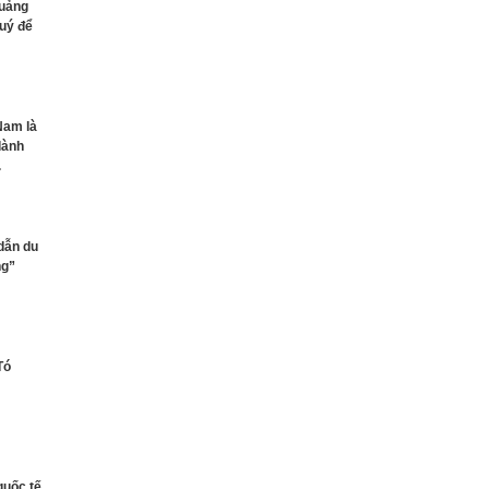
Quảng
quý để
 Nam là
dành
.
dẫn du
ng”
Tó
quốc tế