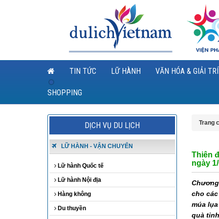
TIN TỨC
LỮ HÀNH
VĂN HÓA & GIẢI TRÍ
SHOPPING
Trang 
DỊCH VỤ DU LỊCH
LỮ HÀNH - VẬN CHUYỂN
Thiên 
ngày 1/
Lữ hành Quốc tế
Lữ hành Nội địa
Chương 
cho các 
Hàng không
múa lụa 
Du thuyền
quà tin