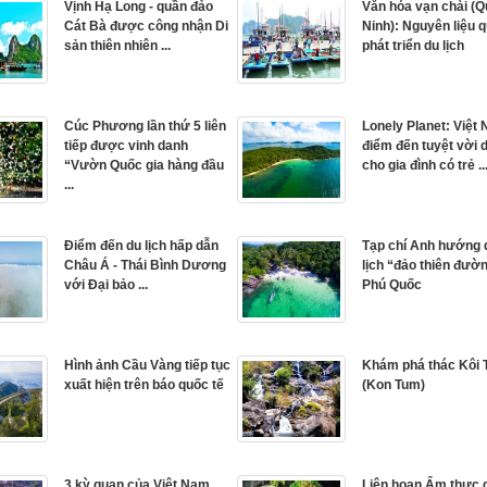
Vịnh Hạ Long - quần đảo
Văn hóa vạn chài (
Cát Bà được công nhận Di
Ninh): Nguyên liệu 
sản thiên nhiên ...
phát triển du lịch
Cúc Phương lần thứ 5 liên
Lonely Planet: Việt
tiếp được vinh danh
điểm đến tuyệt vời 
“Vườn Quốc gia hàng đầu
cho gia đình có trẻ ..
...
Điểm đến du lịch hấp dẫn
Tạp chí Anh hướng 
Châu Á - Thái Bình Dương
lịch “đảo thiên đườ
với Đại bảo ...
Phú Quốc
Hình ảnh Cầu Vàng tiếp tục
Khám phá thác Kôi 
xuất hiện trên báo quốc tế
(Kon Tum)
3 kỳ quan của Việt Nam
Liên hoan Ẩm thực 