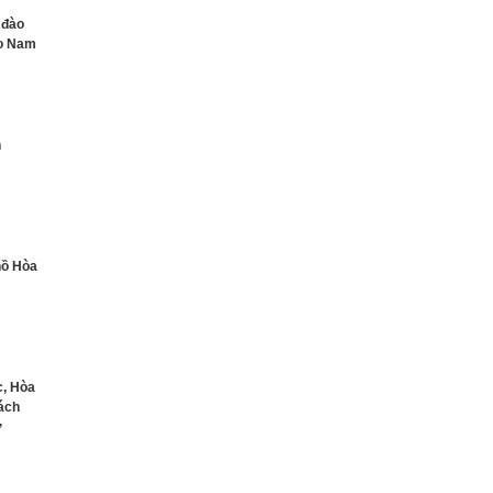
 đào
ào Nam
h
 hồ Hòa
c, Hòa
hách
ơ