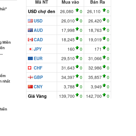
hái”
g Miền
đến
..
điểm
n nhất
thiên