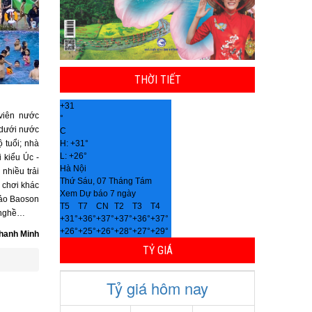
THỜI TIẾT
+
31
viên nước
°
 dưới nước
C
ộ tuổi; nhà
H:
+
31°
L:
+
26°
 kiểu Úc -
Hà Nội
nhiều trải
Thứ Sáu, 07 Tháng Tám
 chơi khác
Xem Dự báo 7 ngày
ế ảo Baoson
T5
T7
CN
T2
T3
T4
g nghề…
+
31°
+
36°
+
37°
+
37°
+
36°
+
37°
+
26°
+
25°
+
26°
+
28°
+
27°
+
29°
hanh Minh
TỶ GIÁ