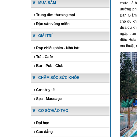
MUA SẮM
chức Lễ h
đường phố
Trung tâm thương mại
Ban Giám
cho du kh
Đặc sản vùng miền
đưa du kh
ngập tràn
GIẢI TRÍ
điệu Hula
ma thuật, 
Rạp chiếu phim - Nhà hát
Trà - Cafe
Bar - Pub - Club
CHĂM SÓC SỨC KHỎE
Cơ sở y tế
Spa - Massage
CƠ SỞ ĐÀO TẠO
Đại học
Cao đẳng