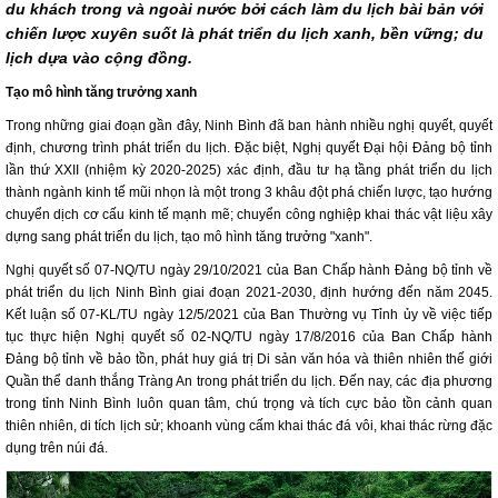
du khách trong và ngoài nước bởi cách làm du lịch bài bản với
chiến lược xuyên suốt là phát triển du lịch xanh, bền vững; du
lịch dựa vào cộng đồng.
Tạo mô hình tăng trưởng xanh
Trong những giai đoạn gần đây, Ninh Bình đã ban hành nhiều nghị quyết, quyết
định, chương trình phát triển du lịch. Đặc biệt, Nghị quyết Đại hội Đảng bộ tỉnh
lần thứ XXII (nhiệm kỳ 2020-2025) xác định, đầu tư hạ tầng phát triển du lịch
thành ngành kinh tế mũi nhọn là một trong 3 khâu đột phá chiến lược, tạo hướng
chuyển dịch cơ cấu kinh tế mạnh mẽ; chuyển công nghiệp khai thác vật liệu xây
dựng sang phát triển du lịch, tạo mô hình tăng trưởng "xanh".
Nghị quyết số 07-NQ/TU ngày 29/10/2021 của Ban Chấp hành Đảng bộ tỉnh về
phát triển du lịch Ninh Bình giai đoạn 2021-2030, định hướng đến năm 2045.
Kết luận số 07-KL/TU ngày 12/5/2021 của Ban Thường vụ Tỉnh ủy về việc tiếp
tục thực hiện Nghị quyết số 02-NQ/TU ngày 17/8/2016 của Ban Chấp hành
Đảng bộ tỉnh về bảo tồn, phát huy giá trị Di sản văn hóa và thiên nhiên thế giới
Quần thể danh thắng Tràng An trong phát triển du lịch. Đến nay, các địa phương
trong tỉnh Ninh Bình luôn quan tâm, chú trọng và tích cực bảo tồn cảnh quan
thiên nhiên, di tích lịch sử; khoanh vùng cấm khai thác đá vôi, khai thác rừng đặc
dụng trên núi đá.