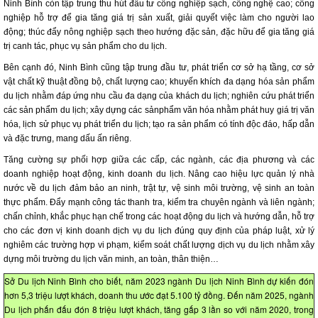
Ninh Bình còn tập trung thu hút đầu tư công nghiệp sạch, công nghệ cao; công
nghiệp hỗ trợ để gia tăng giá trị sản xuất, giải quyết việc làm cho người lao
động; thúc đẩy nông nghiệp sạch theo hướng đặc sản, đặc hữu để gia tăng giá
trị canh tác, phục vụ sản phẩm cho du lịch.
Bên cạnh đó, Ninh Bình cũng tập trung đầu tư, phát triển cơ sở hạ tầng, cơ sở
vật chất kỹ thuật đồng bộ, chất lượng cao; khuyến khích đa dạng hóa sản phẩm
du lịch nhằm đáp ứng nhu cầu đa dạng của khách du lịch; nghiên cứu phát triển
các sản phẩm du lịch; xây dựng các sảnphẩm văn hóa nhằm phát huy giá trị văn
hóa, lịch sử phục vụ phát triển du lịch; tạo ra sản phẩm có tính độc đáo, hấp dẫn
và đặc trưng, mang dấu ấn riêng.
Tăng cường sự phối hợp giữa các cấp, các ngành, các địa phương và các
doanh nghiệp hoạt động, kinh doanh du lịch. Nâng cao hiệu lực quản lý nhà
nước về du lịch đảm bảo an ninh, trật tự, vệ sinh môi trường, vệ sinh an toàn
thực phẩm. Đẩy mạnh công tác thanh tra, kiểm tra chuyên ngành và liên ngành;
chấn chỉnh, khắc phục hạn chế trong các hoạt động du lịch và hướng dẫn, hỗ trợ
cho các đơn vị kinh doanh dịch vụ du lịch đúng quy định của pháp luật, xử lý
nghiêm các trường hợp vi phạm, kiểm soát chất lượng dịch vụ du lịch nhằm xây
dựng môi trường du lịch văn minh, an toàn, thân thiện…
Sở Du lịch Ninh Bình cho biết, năm 2023 ngành Du lịch Ninh Bình dự kiến đón
hơn 5,3 triệu lượt khách, doanh thu ước đạt 5.100 tỷ đồng. Đến năm 2025, ngành
Du lịch phấn đấu đón 8 triệu lượt khách, tăng gấp 3 lần so với năm 2020, trong