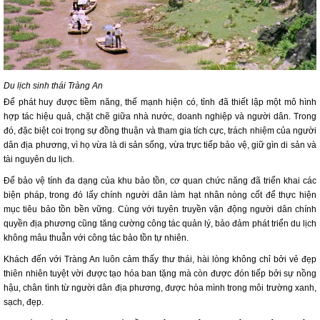
Du lịch sinh thái Tràng An
Để phát huy được tiềm năng, thế mạnh hiện có, tỉnh đã thiết lập một mô hình
hợp tác hiệu quả, chặt chẽ giữa nhà nước, doanh nghiệp và người dân. Trong
đó, đặc biệt coi trọng sự đồng thuận và tham gia tích cực, trách nhiệm của người
dân địa phương, vì họ vừa là di sản sống, vừa trực tiếp bảo vệ, giữ gìn di sản và
tài nguyên du lịch.
Để bảo vệ tính đa dạng của khu bảo tồn, cơ quan chức năng đã triển khai các
biện pháp, trong đó lấy chính người dân làm hạt nhân nòng cốt để thực hiện
mục tiêu bảo tồn bền vững. Cùng với tuyên truyền vận động người dân chính
quyền địa phương cũng tăng cường công tác quản lý, bảo đảm phát triển du lịch
không mâu thuẫn với công tác bảo tồn tự nhiên.
Khách đến với Tràng An luôn cảm thấy thư thái, hài lòng không chỉ bởi vẻ đẹp
thiên nhiên tuyệt vời được tạo hóa ban tặng mà còn được đón tiếp bởi sự nồng
hậu, chân tình từ người dân địa phương, được hòa mình trong môi trường xanh,
sạch, đẹp.