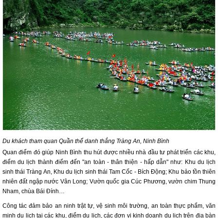
Du khách tham quan Quần thể danh thắng Tràng An, Ninh Bình
Quan điểm đó giúp Ninh Bình thu hút được nhiều nhà đầu tư phát triển các khu,
điểm du lịch thành điểm đến "an toàn - thân thiện - hấp dẫn" như: Khu du lịch
sinh thái Tràng An, Khu du lịch sinh thái Tam Cốc - Bích Động; Khu bảo tồn thiên
nhiên đất ngập nước Vân Long; Vườn quốc gia Cúc Phương, vườn chim Thung
Nham, chùa Bái Đính…
Công tác đảm bảo an ninh trật tự, vệ sinh môi trường, an toàn thực phẩm, văn
minh du lịch tại các khu, điểm du lịch, các đơn vị kinh doanh du lịch trên địa bàn