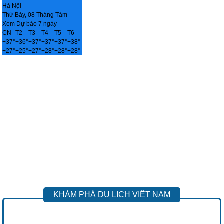
Hà Nội
Thứ Bảy, 08 Tháng Tám
Xem Dự báo 7 ngày
CN
T2
T3
T4
T5
T6
+
37°
+
36°
+
37°
+
37°
+
37°
+
38°
+
27°
+
25°
+
27°
+
28°
+
28°
+
28°
KHÁM PHÁ DU LỊCH VIỆT NAM
Previous
Next