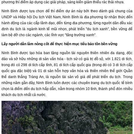
phương thí điểm áp dụng các giải pháp, sáng kiến giảm thiểu rác thải nhựa.
Ninh Bình được lựa chọn để thí điểm dự án này bởi theo đánh giá chung của
UNDP và Hiệp hội Du lịch Việt Nam, Ninh Bình là địa phương từ nhận thức đến
hành động của các cấp lãnh đạo, đến từng địa phương, từng người dân đều xác
định du lịch là ngành kinh tế mũi nhọn, phát triển "du lịch xanh", bền vững để
làm bệ đỡ cho các ngành, các lĩnh vực "tăng trưởng xanh".
Lấy người dân làm nòng cốt để thực hiện mục tiêu bảo tồn bền vững
Ninh Bình được tạo hóa ban tặng nguồn tài nguyên thiên nhiên đa dạng, độc
đáo và sở hữu những di sản văn hóa - lịch sử có giá trị đồ sộ, với 1.821 di tích,
trong đó có 298 di tích cấp tỉnh, 81 di tích cấp quốc gia (trong đó có 3 di tích cấp
quốc gia đặc biệt) và 01 di sản hỗn hợp văn hóa và thiên nhiên thế giới Quần
thể danh thắng Tràng An, là nguồn tài sản vô giá để phát triển du lịch. Trong
những năm gần đây, Ninh Bình luôn được các chuyên trang du lịch quốc tế bình
chọn là điểm đến du lịch hấp dẫn, nằm trong nhóm 10 tỉnh, thành phố đón nhiều
khách du lịch nhất cả nước.