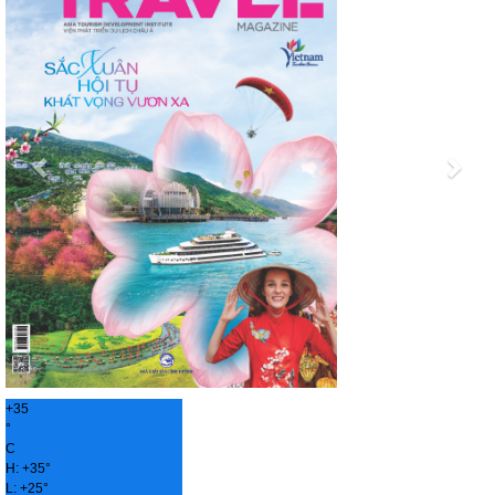
+
35
°
C
H:
+
35°
L:
+
25°