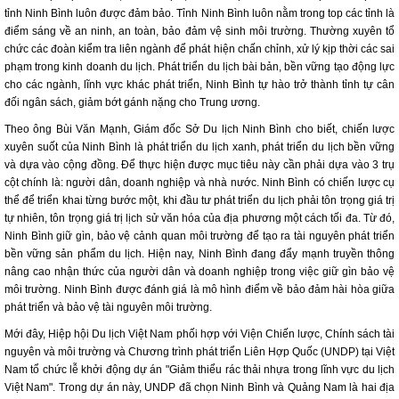
tỉnh Ninh Bình luôn được đảm bảo. Tỉnh Ninh Bình luôn nằm trong top các tỉnh là
điểm sáng về an ninh, an toàn, bảo đảm vệ sinh môi trường. Thường xuyên tổ
chức các đoàn kiểm tra liên ngành để phát hiện chấn chỉnh, xử lý kịp thời các sai
phạm trong kinh doanh du lịch. Phát triển du lịch bài bản, bền vững tạo động lực
cho các ngành, lĩnh vực khác phát triển, Ninh Bình tự hào trở thành tỉnh tự cân
đối ngân sách, giảm bớt gánh nặng cho Trung ương.
Theo ông Bùi Văn Mạnh, Giám đốc Sở Du lịch Ninh Bình cho biết, chiến lược
xuyên suốt của Ninh Bình là phát triển du lịch xanh, phát triển du lịch bền vững
và dựa vào cộng đồng. Để thực hiện được mục tiêu này cần phải dựa vào 3 trụ
cột chính là: người dân, doanh nghiệp và nhà nước. Ninh Bình có chiến lược cụ
thể để triển khai từng bước một, khi đầu tư phát triển du lịch phải tôn trọng giá trị
tự nhiên, tôn trọng giá trị lịch sử văn hóa của địa phương một cách tối đa. Từ đó,
Ninh Bình giữ gìn, bảo vệ cảnh quan môi trường để tạo ra tài nguyên phát triển
bền vững sản phẩm du lịch. Hiện nay, Ninh Bình đang đẩy mạnh truyền thông
nâng cao nhận thức của người dân và doanh nghiệp trong việc giữ gìn bảo vệ
môi trường. Ninh Bình được đánh giá là mô hình điểm về bảo đảm hài hòa giữa
phát triển và bảo vệ tài nguyên môi trường.
Mới đây, Hiệp hội Du lịch Việt Nam phối hợp với Viện Chiến lược, Chính sách tài
nguyên và môi trường và Chương trình phát triển Liên Hợp Quốc (UNDP) tại Việt
Nam tổ chức lễ khởi động dự án "Giảm thiểu rác thải nhựa trong lĩnh vực du lịch
Việt Nam". Trong dự án này, UNDP đã chọn Ninh Bình và Quảng Nam là hai địa