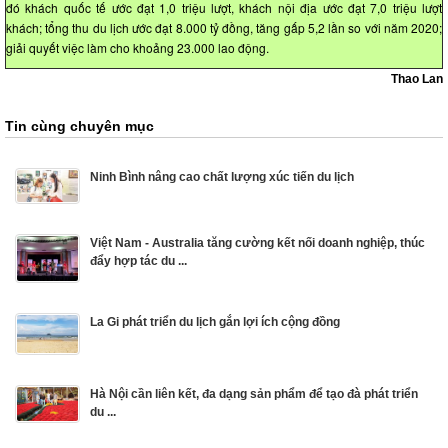
đó khách quốc tế ước đạt 1,0 triệu lượt, khách nội địa ước đạt 7,0 triệu lượt
khách; tổng thu du lịch ước đạt 8.000 tỷ đồng, tăng gấp 5,2 lần so với năm 2020;
giải quyết việc làm cho khoảng 23.000 lao động.
Thao Lan
Tin cùng chuyên mục
Ninh Bình nâng cao chất lượng xúc tiến du lịch
Việt Nam - Australia tăng cường kết nối doanh nghiệp, thúc
đẩy hợp tác du ...
La Gi phát triển du lịch gắn lợi ích cộng đồng
Hà Nội cần liên kết, đa dạng sản phẩm để tạo đà phát triển
du ...