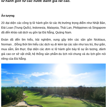
lữ hành gôn từ các nước đánh giá rất cao.
Ấn tượng
20 đại diện các công ty lữ hành gôn từ các thị trường trọng điểm như Nhật Bản,
Đài Loan (Trung Quốc), Indonesia, Malaysia, Thái Lan, Philippines và Singapore
đã đến khảo sát dịch vụ gôn tại Đà Nẵng, Quảng Nam.
Đoàn đã đến tìm hiểu, trải nghiệm, vung gậy trên các sân gôn Nicklaus,
Norman…Đồng thời tìm hiểu các dịch vụ đi kèm tại các sân như lưu trú, thư giãn,
mua sắm, ẩm thực. Đại diện các đơn vị lữ hành gôn bày tỏ sự ấn tượng, đánh
giá cao cơ sở vật chất, hệ thống sản phẩm du lịch nói chung và du lịch gôn nói
riêng của Đà Nẵng.