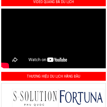
VIDEO QUẢNG BÁ DU LỊCH
THƯƠNG HIỆU DU LỊCH HÀNG ĐẦU