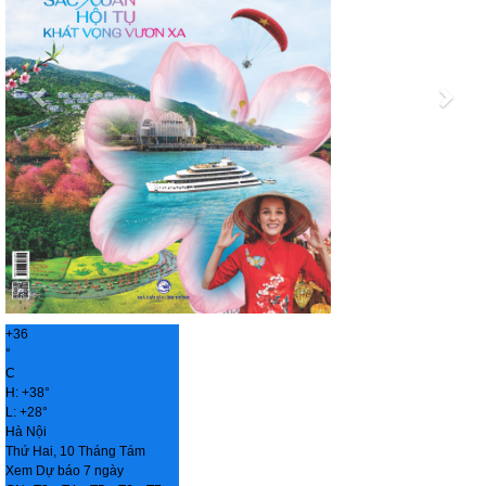
+
36
°
C
H:
+
38°
L:
+
28°
Hà Nội
Thứ Hai, 10 Tháng Tám
Xem Dự báo 7 ngày