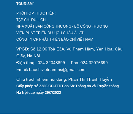
TOURISM"
PHỐI HỢP THỰC HIỆN:
TẠP CHÍ DU LỊCH
NHÀ XUẤT BẢN CÔNG THƯƠNG - BỘ CÔNG THƯƠNG
VIỆN PHÁT TRIỂN DU LỊCH CHÂU Á - ATI
CÔNG TY CP PHÁT TRIỂN BÁO CHÍ VIỆT NAM
VPGD: Số 12.06 Toà E3A, Vũ Phạm Hàm, Yên Hoà, Cầu
Giấy, Hà Nội
Điện thoại: 024 32048899
Fax: 024 32076699
Email
baochivietnam.ns@gmail.com
:
Chịu trách nhiệm nội dung: Phan Thị Thanh Huyền
Giấy phép số 2280/GP-TTĐT do Sở Thông tin và Truyền thông
Hà Nội cấp ngày 29/7/2022
Design by hcviet.com