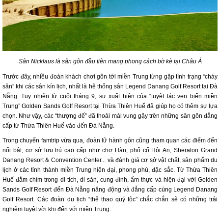
Sân Nicklaus là sân gôn đầu tiên mang phong cách bờ kè tại Châu Á
Trước đây, nhiều đoàn khách chơi gôn tới miền Trung từng gặp tình trạng “cháy
sân” khi các sân kín lịch, nhất là hệ thống sân Legend Danang Golf Resort tại Đà
Nẵng. Tuy nhiên từ cuối tháng 9, sự xuất hiện của “tuyệt tác ven biển miền
Trung” Golden Sands Golf Resort tại Thừa Thiên Huế đã giúp họ có thêm sự lựa
chọn. Như vậy, các “thượng đế” đã thoải mái vung gậy trên những sân gôn đẳng
cấp từ Thừa Thiên Huế vào đến Đà Nẵng.
Trong chuyến famtrip vừa qua, đoàn lữ hành gôn cũng tham quan các điểm đến
nổi bật, cơ sở lưu trú cao cấp như chợ Hàn, phố cổ Hội An, Sheraton Grand
Danang Resort & Convention Center... và đánh giá cơ sở vật chất, sản phẩm du
lịch ở các tỉnh thành miền Trung hiện đại, phong phú, đặc sắc. Từ Thừa Thiên
Huế đắm chìm trong di tích, di sản, cung đình, ẩm thực và hiện đại với Golden
Sands Golf Resort đến Đà Nẵng năng động và đẳng cấp cùng Legend Danang
Golf Resort. Các đoàn du lịch “thể thao quý tộc” chắc chắn sẽ có những trải
nghiệm tuyệt vời khi đến với miền Trung.