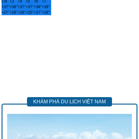
CN
T3
T4
T5
T6
T7
+
37°
+
38°
+
37°
+
37°
+
38°
+
38°
+
27°
+
28°
+
28°
+
25°
+
27°
+
28°
KHÁM PHÁ DU LỊCH VIỆT NAM
Previous
Next