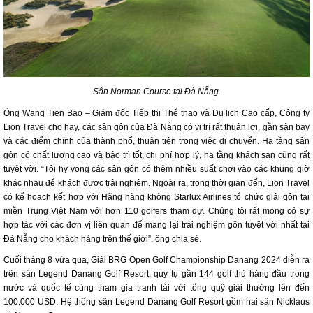
Sân Norman Course tại Đà Nẵng.
Ông Wang Tien Bao – Giám đốc Tiếp thị Thể thao và Du lịch Cao cấp, Công ty
Lion Travel cho hay, các sân gôn của Đà Nẵng có vị trí rất thuận lợi, gần sân bay
và các điểm chính của thành phố, thuận tiện trong việc di chuyển. Hạ tầng sân
gôn có chất lượng cao và bảo trì tốt, chi phí hợp lý, hạ tầng khách sạn cũng rất
tuyệt vời. “Tôi hy vọng các sân gôn có thêm nhiều suất chơi vào các khung giờ
khác nhau để khách được trải nghiệm. Ngoài ra, trong thời gian đến, Lion Travel
có kế hoạch kết hợp với Hãng hàng không Starlux Airlines tổ chức giải gôn tại
miền Trung Việt Nam với hơn 110 golfers tham dự. Chúng tôi rất mong có sự
hợp tác với các đơn vị liên quan để mang lại trải nghiệm gôn tuyệt vời nhất tại
Đà Nẵng cho khách hàng trên thế giới”, ông chia sẻ.
Cuối tháng 8 vừa qua, Giải BRG Open Golf Championship Danang 2024 diễn ra
trên sân Legend Danang Golf Resort, quy tụ gần 144 golf thủ hàng đầu trong
nước và quốc tế cùng tham gia tranh tài với tổng quỹ giải thưởng lên đến
100.000 USD. Hệ thống sân Legend Danang Golf Resort gồm hai sân Nicklaus