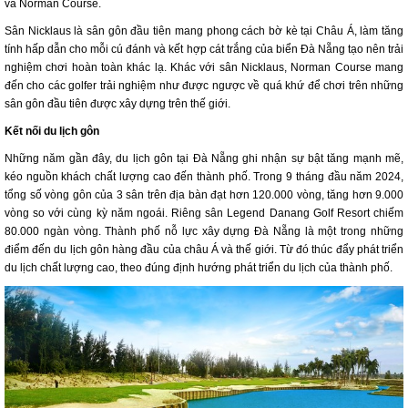
và Norman Course.
Sân Nicklaus là sân gôn đầu tiên mang phong cách bờ kè tại Châu Á, làm tăng
tính hấp dẫn cho mỗi cú đánh và kết hợp cát trắng của biển Đà Nẵng tạo nên trải
nghiệm chơi hoàn toàn khác lạ. Khác với sân Nicklaus, Norman Course mang
đến cho các golfer trải nghiệm như được ngược về quá khứ để chơi trên những
sân gôn đầu tiên được xây dựng trên thế giới.
Kết nối du lịch gôn
Những năm gần đây, du lịch gôn tại Đà Nẵng ghi nhận sự bật tăng mạnh mẽ,
kéo nguồn khách chất lượng cao đến thành phố. Trong 9 tháng đầu năm 2024,
tổng số vòng gôn của 3 sân trên địa bàn đạt hơn 120.000 vòng, tăng hơn 9.000
vòng so với cùng kỳ năm ngoái. Riêng sân Legend Danang Golf Resort chiếm
80.000 ngàn vòng. Thành phố nỗ lực xây dựng Đà Nẵng là một trong những
điểm đến du lịch gôn hàng đầu của châu Á và thế giới. Từ đó thúc đẩy phát triển
du lịch chất lượng cao, theo đúng định hướng phát triển du lịch của thành phố.