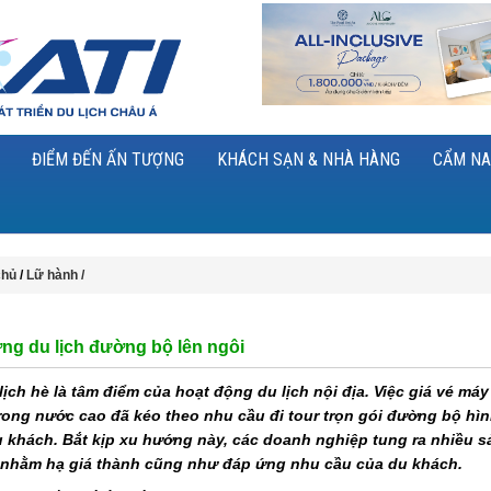
ĐIỂM ĐẾN ẤN TƯỢNG
KHÁCH SẠN & NHÀ HÀNG
CẨM NA
chủ
/
Lữ hành /
ng du lịch đường bộ lên ngôi
ịch hè là tâm điểm của hoạt động du lịch nội địa. Việc giá vé máy
rong nước cao đã kéo theo nhu cầu đi tour trọn gói đường bộ hì
u khách. Bắt kịp xu hướng này, các doanh nghiệp tung ra nhiều 
i nhằm hạ giá thành cũng như đáp ứng nhu cầu của du khách.