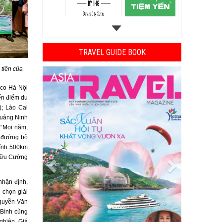
TRAVEL GUIDE BOOK
Previous
Next
 tiên của
sco Hà Nội
ến điểm du
; Lào Cai
Quảng Ninh
 “Mọi năm,
n đường bộ
kính 500km
n Hữu Cường
nhận định,
 chọn giải
Nguyễn Văn
 Bình cũng
ghiệp. Giá