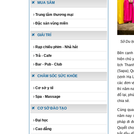
MUA SẮM
Trung tâm thương mại
Đặc sản vùng miền
GIẢI TRÍ
Sở Du lị
Rạp chiếu phim - Nhà hát
Bên cạnh 
Trà - Cafe
hiện chủ 
Bar - Pub - Club
lịch Than
(Sapa); Q
CHĂM SÓC SỨC KHỎE
(vịnh Hạ 
các đơn v
Cơ sở y tế
thì năm n
đổ lại, ph
Spa - Massage
chia sẻ.
CƠ SỞ ĐÀO TẠO
Cùng quan
năm nay x
Đại học
pháp đi đ
Quyết cho
Cao đẳng
bắt đầu đ