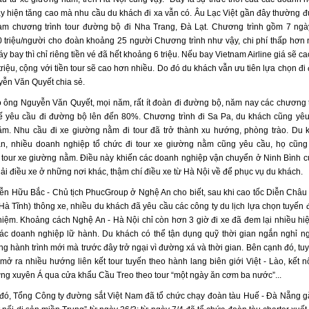
y hiện tăng cao mà nhu cầu du khách đi xa vẫn có. Âu Lạc Việt gần đây thường 
àm chương trình tour đường bộ đi Nha Trang, Đà Lạt. Chương trình gồm 7 ngà
 triệu/người cho đoàn khoảng 25 người Chương trình như vậy, chi phí thấp hơn 
y bay thì chỉ riêng tiền vé đã hết khoảng 6 triệu. Nếu bay Vietnam Airline giá sẽ c
riệu, cộng với tiền tour sẽ cao hơn nhiều. Do đó du khách vẫn ưu tiên lựa chọn đ
yễn Văn Quyết chia sẻ.
 ông Nguyễn Văn Quyết, mọi năm, rất ít đoàn đi đường bộ, năm nay các chương t
 yêu cầu đi đường bộ lên đến 80%. Chương trình đi Sa Pa, du khách cũng yêu
m. Nhu cầu đi xe giường nằm đi tour đã trở thành xu hướng, phòng trào. Du 
n, nhiều doanh nghiệp tổ chức đi tour xe giường nằm cũng yêu cầu, họ cũng
 tour xe giường nằm. Điều này khiến các doanh nghiệp vận chuyển ở Ninh Bình 
ải điều xe ở những nơi khác, thậm chí điều xe từ Hà Nội về để phục vụ du khách.
n Hữu Bắc - Chủ tịch PhucGroup ở Nghệ An cho biết, sau khi cao tốc Diễn Châu
(Hà Tĩnh) thông xe, nhiều du khách đã yêu cầu các công ty du lịch lựa chọn tuyến
ghiệm. Khoảng cách Nghệ An - Hà Nội chỉ còn hơn 3 giờ đi xe đã đem lại nhiều hiệ
ác doanh nghiệp lữ hành. Du khách có thể tận dụng quỹ thời gian ngắn nghỉ n
 hành trình mới mà trước đây trở ngại vì đường xá và thời gian. Bên cạnh đó, tuy
mở ra nhiều hướng liên kết tour tuyến theo hành lang biên giới Việt - Lào, kết n
ng xuyên Á qua cửa khẩu Cầu Treo theo tour “một ngày ăn cơm ba nước”...
 đó, Tổng Công ty đường sắt Việt Nam đã tổ chức chạy đoàn tàu Huế - Đà Nẵng g