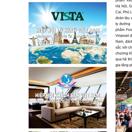
phẩm “Kết 
Hà Nội, G
Cai, Phủ 
đoàn tàu 
ty đường 
phẩm Food
Vinpearl đ
Nam, đánh
sắc với c
chương trì
qua hệ th
gia tăng p