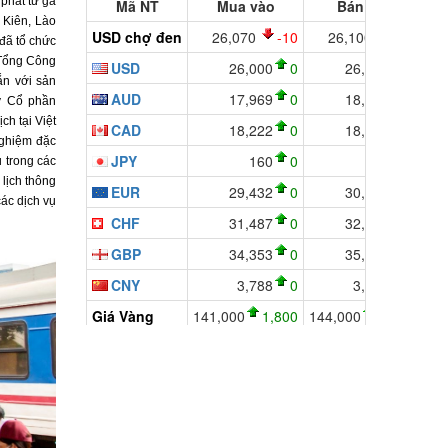
 phát từ ga
 Kiên, Lào
đã tổ chức
 Tổng Công
ắn với sản
ty Cổ phần
ch tại Việt
nghiệm đặc
 trong các
lịch thông
ác dịch vụ