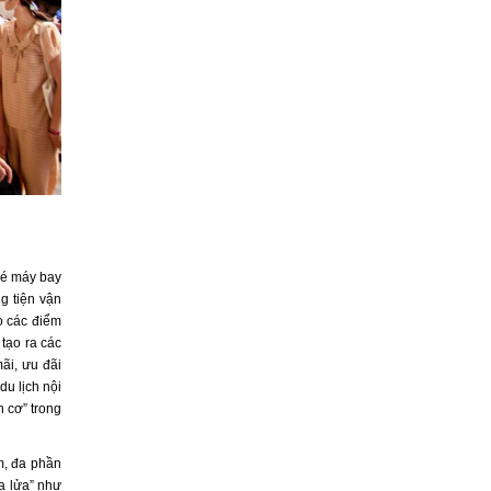
vé máy bay
g tiện vận
o các điểm
tạo ra các
ãi, ưu đãi
du lịch nội
 cơ” trong
m, đa phần
ia lửa” như