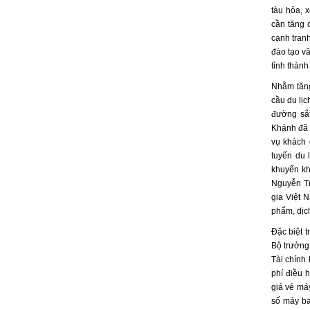
tàu hỏa, 
cần tăng 
cạnh tran
đào tạo vă
tỉnh thành
Nhằm tăng
cầu du lịc
đường sắt
Khánh đã đ
vụ khách 
tuyến du l
khuyến kh
Nguyễn Tr
gia Việt N
phẩm, dịch
Đặc biệt t
Bộ trưởng
Tài chính
phí điều 
giá vé máy
số máy ba