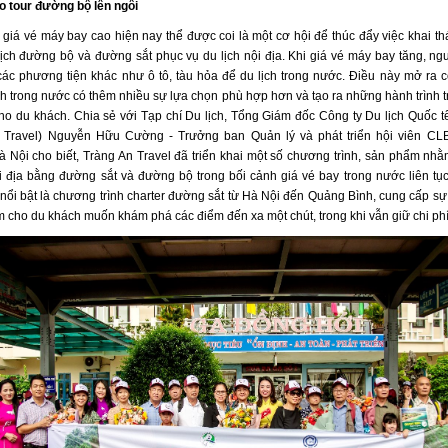
o tour đường bộ lên ngôi
 giá vé máy bay cao hiện nay thể được coi là một cơ hội để thúc đẩy việc khai th
ịch đường bộ và đường sắt phục vụ du lịch nội địa. Khi giá vé máy bay tăng, ng
các phương tiện khác như ô tô, tàu hỏa để du lịch trong nước. Điều này mở ra c
ch trong nước có thêm nhiều sự lựa chọn phù hợp hơn và tạo ra những hành trình t
ho du khách. Chia sẻ với Tạp chí Du lịch, Tổng Giám đốc Công ty Du lịch Quốc t
 Travel) Nguyễn Hữu Cường - Trưởng ban Quản lý và phát triển hội viên CL
 Nội cho biết, Tràng An Travel đã triển khai một số chương trình, sản phẩm nhằ
ội địa bằng đường sắt và đường bộ trong bối cảnh giá vé bay trong nước liên tục
nổi bật là chương trình charter đường sắt từ Hà Nội đến Quảng Bình, cung cấp sự 
ệm cho du khách muốn khám phá các điểm đến xa một chút, trong khi vẫn giữ chi phí