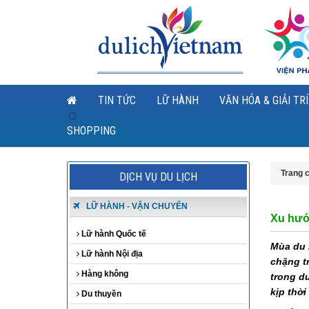
TIN TỨC
LỮ HÀNH
VĂN HÓA & GIẢI TRÍ
SHOPPING
Trang 
DỊCH VỤ DU LỊCH
LỮ HÀNH - VẬN CHUYỂN
Xu hướ
Lữ hành Quốc tế
Mùa du l
Lữ hành Nội địa
chặng t
Hàng không
trong d
kịp thờ
Du thuyền