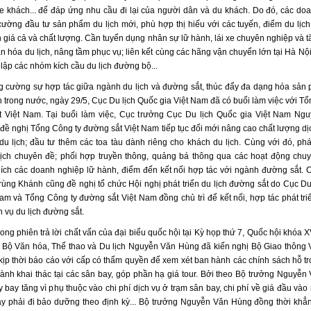
xe khách... để đáp ứng nhu cầu đi lại của người dân và du khách. Do đó, các do
cường đầu tư sản phẩm du lịch mới, phù hợp thị hiếu với các tuyến, điểm du lịch 
h giá cả và chất lượng. Cần tuyển dụng nhân sự lữ hành, lái xe chuyên nghiệp và 
n hóa du lịch, nâng tầm phục vụ; liên kết cùng các hãng vận chuyển lớn tại Hà Nộ
 lập các nhóm kích cầu du lịch đường bộ...
 cường sự hợp tác giữa ngành du lịch và đường sắt, thúc đẩy đa dạng hóa sản 
h trong nước, ngày 29/5, Cục Du lịch Quốc gia Việt Nam đã có buổi làm việc với T
 Việt Nam. Tại buổi làm việc, Cục trưởng Cục Du lịch Quốc gia Việt Nam Ng
ề nghị Tổng Công ty đường sắt Việt Nam tiếp tục đổi mới nâng cao chất lượng dị
du lịch; đầu tư thêm các toa tàu dành riêng cho khách du lịch. Cùng với đó, phát
ịch chuyên đề; phối hợp truyền thông, quảng bá thông qua các hoạt động chuyể
ích các doanh nghiệp lữ hành, điểm đến kết nối hợp tác với ngành đường sắt. 
ùng Khánh cũng đề nghị tổ chức Hội nghị phát triển du lịch đường sắt do Cục Du
am và Tổng Công ty đường sắt Việt Nam đồng chủ trì để kết nối, hợp tác phát tri
 vụ du lịch đường sắt.
rong phiên trả lời chất vấn của đại biểu quốc hội tại Kỳ họp thứ 7, Quốc hội khóa 
 Bộ Văn hóa, Thể thao và Du lịch Nguyễn Văn Hùng đã kiến nghị Bộ Giao thông V
 kịp thời báo cáo với cấp có thẩm quyền để xem xét ban hành các chính sách hỗ tr
hành khai thác tại các sân bay, góp phần hạ giá tour. Bởi theo Bộ trưởng Nguyễn
 bay tăng vì phụ thuộc vào chi phí dịch vụ ở trạm sân bay, chi phí về giá đầu vào 
y phải đi bảo dưỡng theo định kỳ... Bộ trưởng Nguyễn Văn Hùng đồng thời khẳ