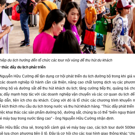
iệp du lịch hướng đến tổ chức các tour nội vùng để thu hút du khách
thúc đẩy du lịch phát triển
Nguyễn Hữu Cường để tận dụng cơ hội phát triển du lịch đường bộ trong khi giá 
 các doanh nghiệp lữ hành cần cải thiện, nâng cao chất lượng dịch vụ các phươn
ờng bộ và đường sắt để thu hút khách du lịch; tăng cường tiếp thị, quảng bá ch
ịa; đẩy mạnh hợp tác với các doanh nghiệp vận chuyển và các cơ quan du lịch để 
hấp dẫn, tiện ích cho du khách. Cùng với đó là tổ chức các chương trình khuyến m
ể kích thích nhu cầu du lịch trong nước và thu hút khách hàng. “Thúc đẩy phát triển 
iệc khai thác các sản phẩm đường bộ, đường sắt, chúng ta có thể “biến nguy thành
vé máy bay trong nước tăng cao” - ông Nguyễn Hữu Cường nhận định.
n Hữu Bắc chia sẻ, trong bối cảnh giá vé máy bay cao, các lịch tour dưới 500k
ẽ lựa chọn phương tiện ô tô. Đây là cơ hội cho các loại hình giao thông khác “ch