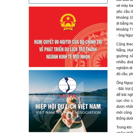
vé máy ba
yêu cầu l
khoảng 10
đi bằng má
khoảng 7 t
- ông Ngu
Cũng theo
Nẵng, Huế
giường nằ
nhiều đoà
nghiệm đi
đủ cầu, ph
Ông Nguyễ
- Bãi Vọt 
để trải n
cực cho c
được những
mới cũng 
thống đườ
Trong khi