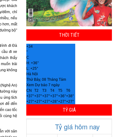
được khách
y/đêm, chỉ
nhiều, nếu
ao hơn, mất
i đường bộ”
THỜI TIẾT
rình đi Đà
+
34
 cầu đi xe
°
C
khách thấy
H:
+
36°
 muốn trải
L:
+
25°
cung không
Hà Nội
Thứ Bảy, 08 Tháng Tám
Xem Dự báo 7 ngày
 (Nghệ An)
CN
T2
T3
T4
T5
T6
 đường này
+
37°
+
37°
+
37°
+
37°
+
36°
+
38°
u ứng tích
+
27°
+
27°
+
27°
+
28°
+
27°
+
27°
gơi để đến
TỶ GIÁ
ến cao tốc
ối cùng hệ
ắn với sản