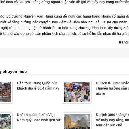
Thể thao và Du lịch không đứng ngoài cuộc vấn đề giá vé máy bay trong nước tăn
đó, Bộ trưởng Nguyễn Văn Hùng cũng đề nghị các hãng hàng không cố gắng đ
thiết kế tăng cường các chuyến bay đêm để đảm bảo nhu cầu đi lại cho nhân
 nghị các doanh nghiệp lữ hành tối ưu hóa trong chương trình tour, xây dựng điể
hể kết nối xây dựng gói sản phẩm kích cầu du lịch, có sự hỗ trợ lẫn nhau để hạ giá 
Trang
g chuyên mục
Các tour Trung Quốc hút
Du lịch lễ 30/4: Khá
khách dịp lễ 30/4 năm nay
chuyển hướng săn
giá rẻ
Khách quốc tế đến Việt
Du lịch 30/4 “nóng”
Nam quý I cao nhất lịch sử
Vé máy bay tăng, nh
tour gần kín chỗ