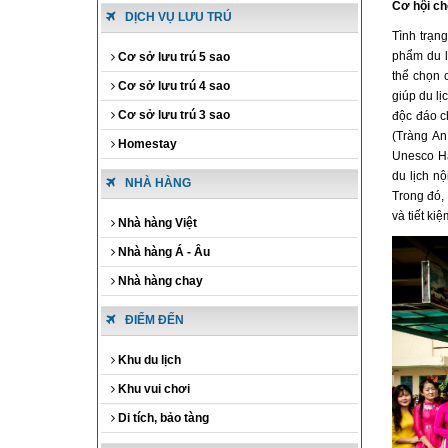
Cơ hội ch
DỊCH VỤ LƯU TRÚ
Tình trạng
phẩm du l
Cơ sở lưu trú 5 sao
thể chọn 
Cơ sở lưu trú 4 sao
giúp du lị
Cơ sở lưu trú 3 sao
độc đáo c
(Tràng An
Homestay
Unesco Hà
du lịch n
NHÀ HÀNG
Trong đó, 
và tiết ki
Nhà hàng Việt
Nhà hàng Á - Âu
Nhà hàng chay
ĐIỂM ĐẾN
Khu du lịch
Khu vui chơi
Di tích, bảo tàng