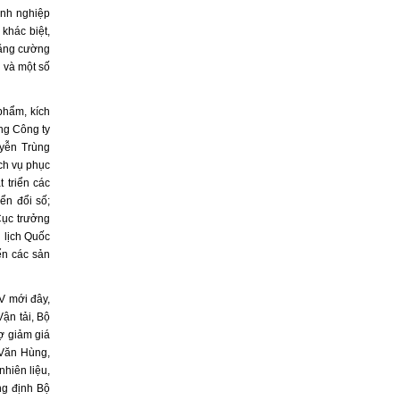
anh nghiệp
khác biệt,
tăng cường
i và một số
phẩm, kích
ổng Công ty
uyễn Trùng
ch vụ phục
 triển các
n đổi số;
Cục trưởng
 lịch Quốc
ển các sản
XV mới đây,
ận tải, Bộ
ợ giảm giá
 Văn Hùng,
nhiên liệu,
ng định Bộ