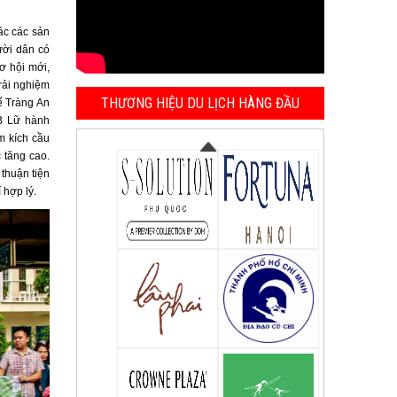
ác các sản
ười dân có
ơ hội mới,
rải nghiệm
THƯƠNG HIỆU DU LỊCH HÀNG ĐẦU
ế Tràng An
B Lữ hành
m kích cầu
 tăng cao.
thuận tiện
 hợp lý.