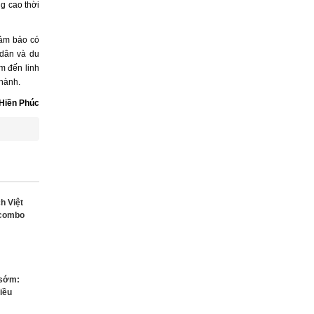
g cao thời
ảm bảo có
 dân và du
m đến linh
thành.
 Hiền Phúc
ch Việt
 combo
 sớm:
iều