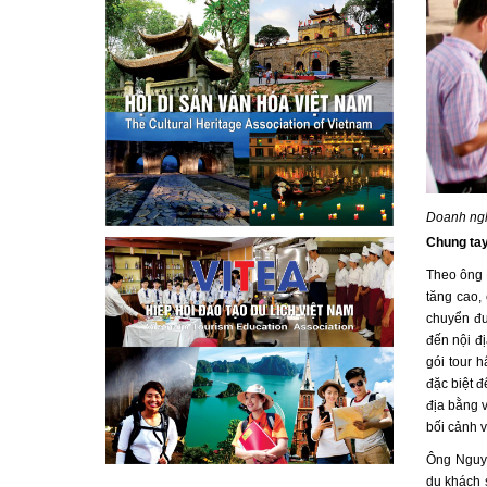
Doanh ngh
Chung tay 
Theo ông 
tăng cao,
chuyển đư
đến nội đ
gói tour 
đặc biệt đ
địa bằng v
bối cảnh 
Ông Nguyễ
du khách s