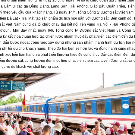
nối di sản miền Trung” từ ngày 26/3; từ ngày 7/4 đã tổ chức đoàn tàu charter xuất
ia Lâm đi các ga Đồng Đăng, Lạng Sơn, Hải Phòng, Giáp Bát, Quán Triều, Tiên
Lý theo yêu cầu của khách hàng. Từ ngày 14/4, Tổng Công ty đường sắt Việt Nam 
đêm Đà Lạt - Trại Mát tạo sản phẩm du lịch mới gắn với đường sắt. Bên cạnh đó,
sắt Việt Nam cũng đã tổ chức chạy tàu kết nối liên vùng Hà Nội - Hải Phòng g
tour... Mới đây nhất, ngày 6/6, Tổng công ty Đường sắt Việt Nam và Công 
ã ký kết thỏa thuận hợp tác chiến lược nhằm thúc đẩy phát triển các điểm đến du lị
 dấu bước ngoặt trong việc xây dựng những sản phẩm, hành trình du lịch trải 
hi phí tối ưu cho khách hàng. Theo đó hai bên sẽ hợp tác và đồng hành cùng nhau
nh xúc tiến bán hàng và phát triển thương hiệu để cùng thúc đẩy các điểm đến du 
ống đường sắt; cùng hướng đến mục tiêu phát triển thêm các tuyến đường sắt và c
hục vụ du khách với chất lượng cao.