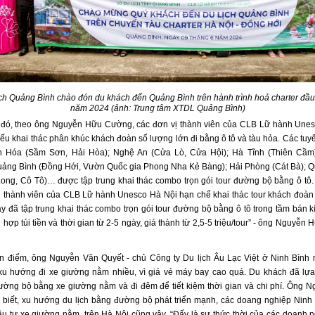
ch Quảng Bình chào đón du khách đến Quảng Bình trên hành trình hoả charter đầu
năm 2024 (ảnh: Trung tâm XTDL Quảng Bình)
đó, theo ông Nguyễn Hữu Cường, các đơn vị thành viên của CLB Lữ hành Une
yếu khai thác phân khúc khách đoàn số lượng lớn đi bằng ô tô và tàu hỏa. Các tuy
h Hóa (Sầm Sơn, Hải Hòa); Nghệ An (Cửa Lò, Cửa Hội); Hà Tĩnh (Thiên Cầm)
uảng Bình (Đồng Hới, Vườn Quốc gia Phong Nha Kẻ Bàng); Hải Phòng (Cát Bà); 
Long, Cô Tô)… được tập trung khai thác combo trọn gói tour đường bộ bằng ô tô.
ị thành viên của CLB Lữ hành Unesco Hà Nội hạn chế khai thác tour khách đoà
ay đã tập trung khai thác combo trọn gói tour đường bộ bằng ô tô trong tầm bán 
ù hợp túi tiền và thời gian từ 2-5 ngày, giá thành từ 2,5-5 triệu/tour” - ông Nguyễ
 điểm, ông Nguyễn Văn Quyết - chủ Công ty Du lịch Âu Lạc Việt ở Ninh Bình 
u hướng đi xe giường nằm nhiều, vì giá vé máy bay cao quá. Du khách đã lựa
ường bộ bằng xe giường nằm và đi đêm để tiết kiệm thời gian và chi phí. Ông 
 biết, xu hướng du lịch bằng đường bộ phát triển mạnh, các doang nghiệp Ninh
ầu tư xe giường nằm, trên Hà Nội cũng vậy. “Đấy là sự thức thời của các doanh n