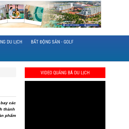
NG DU LỊCH
BẤT ĐỘNG SẢN - GOLF
VIDEO QUẢNG BÁ DU LỊCH
 bay các
nh thành
sản phẩm