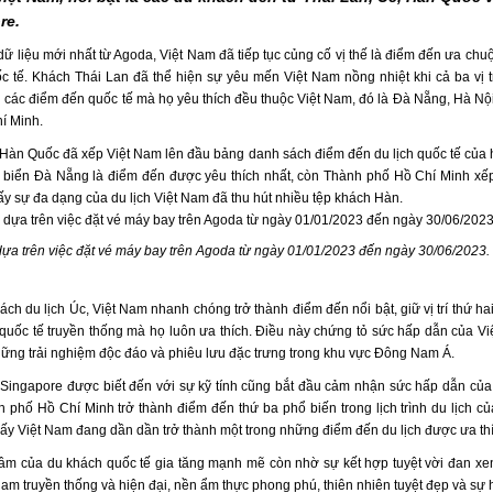
re.
ữ liệu mới nhất từ Agoda, Việt Nam đã tiếp tục củng cố vị thế là điểm đến ưa chu
c tế. Khách Thái Lan đã thể hiện sự yêu mến Việt Nam nồng nhiệt khi cả ba vị t
 các điểm đến quốc tế mà họ yêu thích đều thuộc Việt Nam, đó là Đà Nẵng, Hà Nộ
í Minh.
Hàn Quốc đã xếp Việt Nam lên đầu bảng danh sách điểm đến du lịch quốc tế của h
 biển Đà Nẵng là điểm đến được yêu thích nhất, còn Thành phố Hồ Chí Minh xế
ấy sự đa dạng của du lịch Việt Nam đã thu hút nhiều tệp khách Hàn.
dựa trên việc đặt vé máy bay trên Agoda từ ngày 01/01/2023 đến ngày 30/06/2023.
ách du lịch Úc, Việt Nam nhanh chóng trở thành điểm đến nổi bật, giữ vị trí thứ hai
quốc tế truyền thống mà họ luôn ưa thích. Điều này chứng tỏ sức hấp dẫn của Vi
hững trải nghiệm độc đáo và phiêu lưu đặc trưng trong khu vực Đông Nam Á.
Singapore được biết đến với sự kỹ tính cũng bắt đầu cảm nhận sức hấp dẫn của
 phố Hồ Chí Minh trở thành điểm đến thứ ba phổ biến trong lịch trình du lịch củ
hấy Việt Nam đang dần dần trở thành một trong những điểm đến du lịch được ưa th
âm của du khách quốc tế gia tăng mạnh mẽ còn nhờ sự kết hợp tuyệt vời đan xe
am truyền thống và hiện đại, nền ẩm thực phong phú, thiên nhiên tuyệt đẹp và sự 