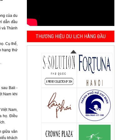
ộng của du
rí dẫn đầu
i và Thành
THƯƠNG HIỆU DU LỊCH HÀNG ĐẦU
ọ. Cụ thể,
p hạng thứ
 sau Bali -
ệt Nam khi
 Việt Nam,
a họ. Điều
ích.
n giữa văn
hiếu khách