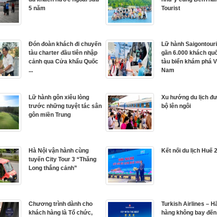
5 năm
Tourist
Đón đoàn khách đi chuyến
Lữ hành Saigontouri
tàu charter đầu tiên nhập
gần 6.000 khách quố
cảnh qua Cửa khẩu Quốc
tàu biển khám phá V
...
Nam
Lữ hành gôn xiêu lòng
Xu hướng du lịch đ
trước những tuyệt tác sân
bộ lên ngôi
gôn miền Trung
Hà Nội vận hành cùng
Kết nối du lịch Huế 
tuyến City Tour 3 “Thăng
Long thắng cảnh”
Chương trình dành cho
Turkish Airlines – 
khách hàng là Tổ chức,
hàng không bay đến