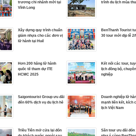
trương chi nhánh mới tại
trình du lịch mùa th
Vĩnh Long
Xây dựng quy trình chuẩn
BenThanh Tourist t
giảm nhựa cho các đơn vị
30 tour mới dịp lễ 2/
lữ hành tại Huế
Hơn 200 hãng lữ hành
Kết nối các tour, tu
quốc tế tham dự ITE
lịch đồng bộ, chuyê
HCMC 2025
nghiệp
Saigontourist Group ưu đãi
Doanh nghiệp lữ hà
đến 60% dịch vụ du lịch hè
mạnh liên kết, kích 
lịch Việt Nam
Triều Tiên mở cửa lại đón
Săn tour ưu đãi đón
du khách nước ngoài sau
như ý cùng BenTha