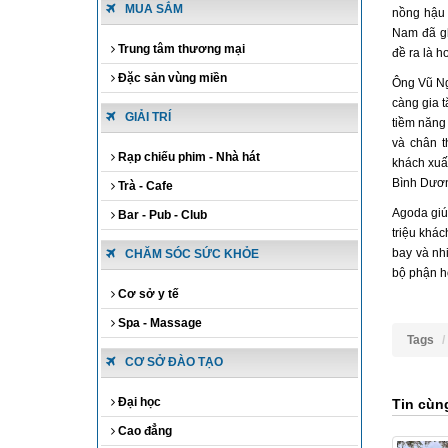
MUA SẮM
nồng hậu 
Nam đã gh
Trung tâm thương mại
đề ra là h
Đặc sản vùng miền
Ông Vũ Ng
càng gia 
GIẢI TRÍ
tiềm năng
và chân t
Rạp chiếu phim - Nhà hát
khách xuất
Bình Dươn
Trà - Cafe
Agoda giúp
Bar - Pub - Club
triệu khác
bay và nh
CHĂM SÓC SỨC KHỎE
bộ phận hỗ
Cơ sở y tế
Spa - Massage
Tags
CƠ SỞ ĐÀO TẠO
Đại học
Tin cùn
Cao đẳng