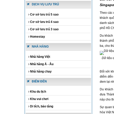
DỊCH VỤ LƯU TRÚ
Singapo
Theo các d
Cơ sở lưu trú 5 sao
khách quố
Cơ sở lưu trú 4 sao
danh sách
phố Hồ Ch
Cơ sở lưu trú 3 sao
Du khách 
Homestay
thành phố
ba, cho th
NHÀ HÀNG
Nhà hàng Việt
Dữ liệu 
Nhà hàng Á - Âu
Nhà hàng chay
Đối với kh
điểm đến 
ĐIỂM ĐẾN
đem lại n
Du khách 
Khu du lịch
đưa Thành
Khu vui chơi
này cho t
Di tích, bảo tàng
Sự quan t
hóa Việt N