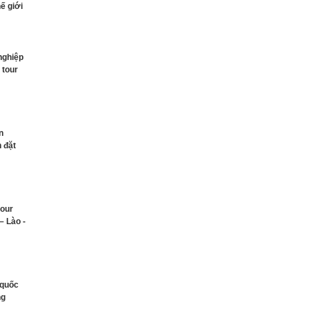
hế giới
nghiệp
 tour
n
h đặt
tour
– Lào -
 quốc
ng