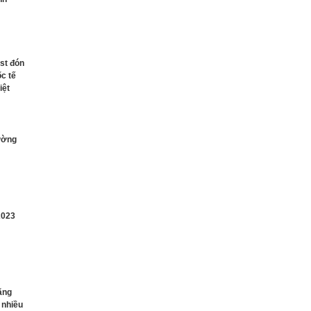
st đón
c tế
iệt
ường
2023
Hãng
 nhiều