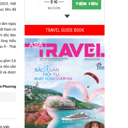
2023, Việt
ục tiêu đã
n tâm ngày
iệt Nam có
TRAVEL GUIDE BOOK
ệm độc đáo
Previous
Next
 lòng hiếu
u Á - Thái
cầu gồm 3,6
ưa đón sân
gữ và được
n Phương
ch Việt