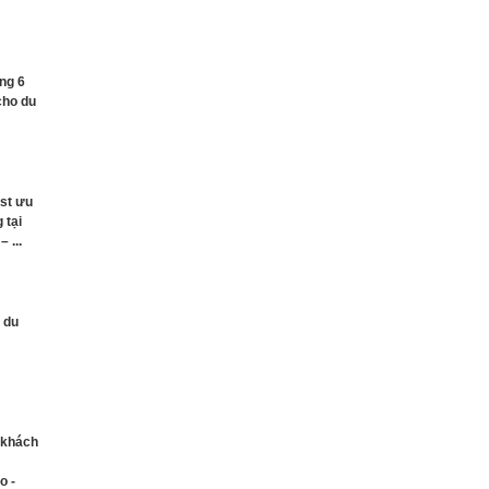
áng 6
cho du
ist ưu
 tại
 ...
 du
 khách
o -