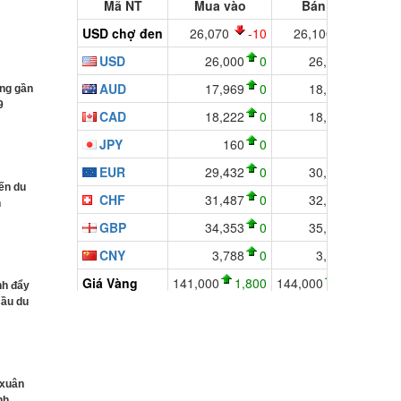
u
ung gần
9
yến du
n
nh đẩy
cầu du
 xuân
nh