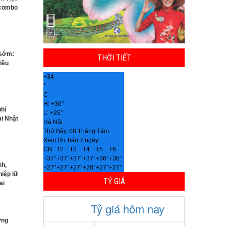
 combo
 sớm:
THỜI TIẾT
iều
+
34
°
C
H:
+
36°
phí
L:
+
25°
ại Nhật
Hà Nội
Thứ Bảy, 08 Tháng Tám
Xem Dự báo 7 ngày
CN
T2
T3
T4
T5
T6
+
37°
+
37°
+
37°
+
37°
+
36°
+
38°
nh,
+
27°
+
27°
+
27°
+
28°
+
27°
+
27°
hiệp lữ
TỶ GIÁ
ại
ơng