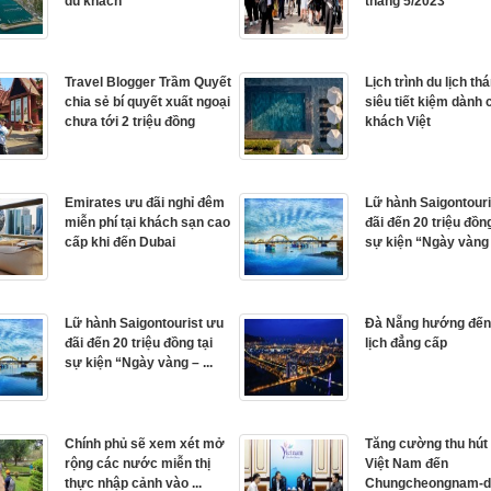
du khách
tháng 5/2023
Travel Blogger Trầm Quyết
Lịch trình du lịch th
chia sẻ bí quyết xuất ngoại
siêu tiết kiệm dành 
chưa tới 2 triệu đồng
khách Việt
Emirates ưu đãi nghỉ đêm
Lữ hành Saigontour
miễn phí tại khách sạn cao
đãi đến 20 triệu đồng
cấp khi đến Dubai
sự kiện “Ngày vàng –
Lữ hành Saigontourist ưu
Đà Nẵng hướng đến
đãi đến 20 triệu đồng tại
lịch đẳng cấp
sự kiện “Ngày vàng – ...
Chính phủ sẽ xem xét mở
Tăng cường thu hút
rộng các nước miễn thị
Việt Nam đến
thực nhập cảnh vào ...
Chungcheongnam-d