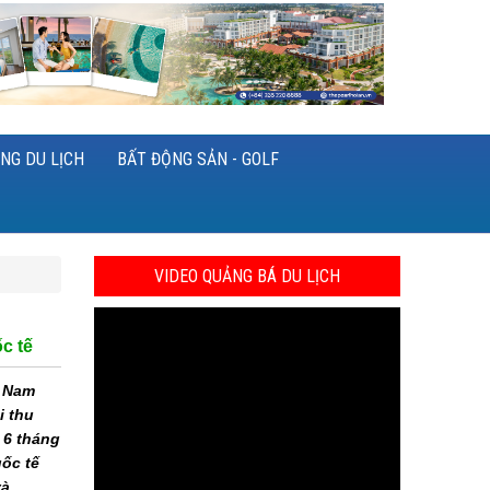
NG DU LỊCH
BẤT ĐỘNG SẢN - GOLF
VIDEO QUẢNG BÁ DU LỊCH
c tế
t Nam
i thu
 6 tháng
ốc tế
và