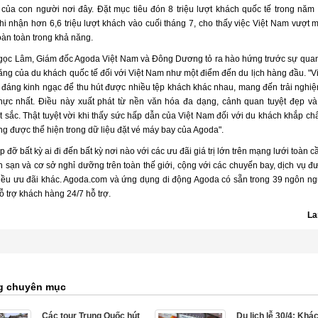
của con người nơi đây. Đặt mục tiêu đón 8 triệu lượt khách quốc tế trong năm 
i nhận hơn 6,6 triệu lượt khách vào cuối tháng 7, cho thấy việc Việt Nam vượt m
oàn toàn trong khả năng.
ọc Lâm, Giám đốc Agoda Việt Nam và Đông Dương tỏ ra hào hứng trước sự qua
tăng của du khách quốc tế đối với Việt Nam như một điểm đến du lịch hàng đầu. "V
 đáng kinh ngạc để thu hút được nhiều tệp khách khác nhau, mang đến trải nghi
hực nhất. Điều này xuất phát từ nền văn hóa đa dạng, cảnh quan tuyệt đẹp và
 sắc. Thật tuyệt vời khi thấy sức hấp dẫn của Việt Nam đối với du khách khắp châ
g được thể hiện trong dữ liệu đặt vé máy bay của Agoda".
 đỡ bất kỳ ai đi đến bất kỳ nơi nào với các ưu đãi giá trị lớn trên mạng lưới toàn 
h sạn và cơ sở nghỉ dưỡng trên toàn thế giới, cộng với các chuyến bay, dịch vụ đ
iều ưu đãi khác. Agoda.com và ứng dụng di động Agoda có sẵn trong 39 ngôn n
 trợ khách hàng 24/7 hỗ trợ.
La
g chuyên mục
Các tour Trung Quốc hút
Du lịch lễ 30/4: Khá