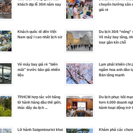
khách dịp lễ 30/4 năm nay
chuyển hướng săn
giá rẻ
Khách quốc tế đến Việt
Du lịch 30/4 “nóng”
Nam quý I cao nhất lịch sử
Vé máy bay tăng, nh
tour gần kín chỗ
Vé máy bay giá rẻ "biến
Lạm phát khiến chi 
mất" trước bão giá nhiên
ngắm hoa anh đào t
liệu
Bản tăng mạnh
TP.HCM hợp tác với hãng
Du lịch phục hồi mạ
lữ hành hàng đầu thế giới,
hơn 4.000 doanh ng
thúc đẩy du lịch ...
hành hoạt động trở l
Lữ hành Saigontourist khai
Khám phá các chư