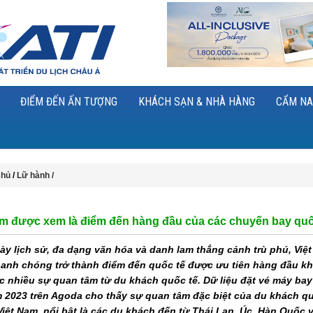
ĐIỂM ĐẾN ẤN TƯỢNG
KHÁCH SẠN & NHÀ HÀNG
CẨM NA
chủ
/
Lữ hành /
am được xem là điểm đến hàng đầu của các chuyến bay quố
dày lịch sử, đa dạng văn hóa và danh lam thắng cảnh trù phú, Việ
anh chóng trở thành điểm đến quốc tế được ưu tiên hàng đầu kh
c nhiều sự quan tâm từ du khách quốc tế. Dữ liệu đặt vé máy bay
 2023 trên Agoda cho thấy sự quan tâm đặc biệt của du khách qu
Việt Nam, nổi bật là các du khách đến từ Thái Lan, Úc, Hàn Quốc 