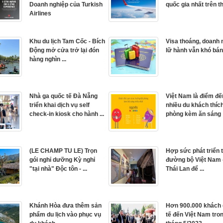
Doanh nghiệp của Turkish
quốc gia nhất trên t
Airlines
Khu du lịch Tam Cốc - Bích
Visa thoáng, doanh 
Động mở cửa trở lại đón
lữ hành vẫn khó bán
hàng nghìn ...
Nhà ga quốc tế Đà Nẵng
Việt Nam là điểm đế
triển khai dịch vụ self
nhiều du khách thíc
check-in kiosk cho hành ...
phòng kèm ăn sáng
(LE CHAMP TU LE) Trọn
Hợp sức phát triển 
gói nghỉ dưỡng Kỳ nghỉ
đường bộ Việt Nam 
"tại nhà" Độc tôn - ...
Thái Lan để ...
Khánh Hòa đưa thêm sản
Hơn 900.000 khách
phẩm du lịch vào phục vụ
tế đến Việt Nam tro