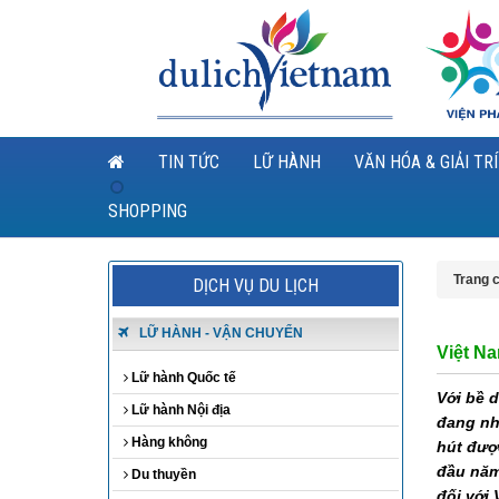
TIN TỨC
LỮ HÀNH
VĂN HÓA & GIẢI TRÍ
SHOPPING
Trang 
DỊCH VỤ DU LỊCH
LỮ HÀNH - VẬN CHUYỂN
Việt N
Lữ hành Quốc tế
Với bề 
Lữ hành Nội địa
đang nh
Hàng không
hút đượ
đầu năm
Du thuyền
đối với 