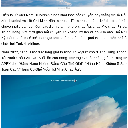
Hiện tại từ Việt Nam, Turkish Airlines khai thác các chuyến bay thẳng từ Hà Nội
đến Istanbul và Hồ Chí Minh đến Istanbul. Từ Istanbul, hành khách có thể nối
chuyến rất thuận tiện đến các điểm thành phố ở châu Âu, châu Mỹ, châu Phi và
Trung Đông. Với thời gian nối chuyến từ 6 tiếng trở lên và có visa vào Thổ Nhĩ
Kỳ, hành khách có thể tham gia tour khám phá thành phố Istanbul miễn phí tổ
chức bởi Turkish Airlines
Năm 2022, hãng được trao tặng giải thưởng từ Skytrax cho “Hãng Hàng Không
Tốt Nhất Châu Âu” và “Suất ăn cho hạng Thương Gia tốt nhất”; giải thưởng từ
APEX cho “Hãng Hàng Không Đẳng Cấp Thế Giới”, “Hãng Hàng Không 5 Sao
Toàn Cầu”, “Hãng Có Ghế Ngồi Tốt Nhất Châu Âu”.