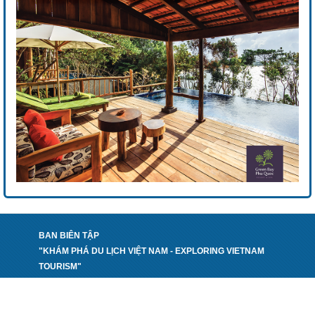
BAN BIÊN TẬP
"KHÁM PHÁ DU LỊCH VIỆT NAM - EXPLORING VIETNAM
TOURISM"
PHỐI HỢP THỰC HIỆN:
TẠP CHÍ DU LỊCH