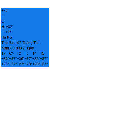
+
32
°
C
H:
+
32°
L:
+
25°
Hà Nội
Thứ Sáu, 07 Tháng Tám
Xem Dự báo 7 ngày
T7
CN
T2
T3
T4
T5
+
36°
+
37°
+
36°
+
37°
+
36°
+
37°
+
25°
+
27°
+
27°
+
28°
+
28°
+
27°