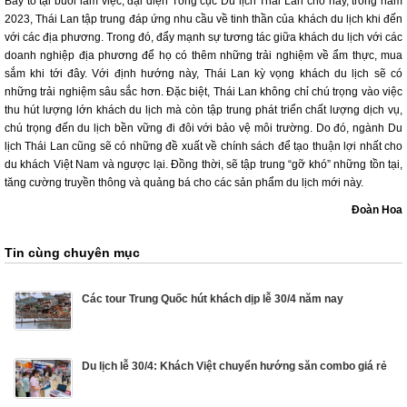
Bày tỏ tại buổi làm việc, đại diện Tổng cục Du lịch Thái Lan cho hay, trong năm
2023, Thái Lan tập trung đáp ứng nhu cầu về tinh thần của khách du lịch khi đến
với các địa phương. Trong đó, đẩy mạnh sự tương tác giữa khách du lịch với các
doanh nghiệp địa phương để họ có thêm những trải nghiệm về ẩm thực, mua
sắm khi tới đây. Với định hướng này, Thái Lan kỳ vọng khách du lịch sẽ có
những trải nghiệm sâu sắc hơn. Đặc biệt, Thái Lan không chỉ chú trọng vào việc
thu hút lượng lớn khách du lịch mà còn tập trung phát triển chất lượng dịch vụ,
chú trọng đến du lịch bền vững đi đôi với bảo vệ môi trường. Do đó, ngành Du
lịch Thái Lan cũng sẽ có những đề xuất về chính sách để tạo thuận lợi nhất cho
du khách Việt Nam và ngược lại. Đồng thời, sẽ tập trung “gỡ khó” những tồn tại,
tăng cường truyền thông và quảng bá cho các sản phẩm du lịch mới này.
Đoàn Hoa
Tin cùng chuyên mục
Các tour Trung Quốc hút khách dịp lễ 30/4 năm nay
Du lịch lễ 30/4: Khách Việt chuyển hướng săn combo giá rẻ