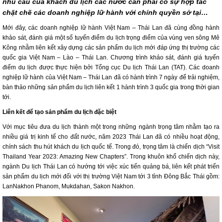
nhu cầu của khách du lịch các nước cần phải có sự hợp tác
chặt chẽ các doanh nghiệp lữ hành với chính quyền sở tại…
Mới đây, các doanh nghiệp lữ hành Việt Nam – Thái Lan đã cùng đồng hành
khảo sát, đánh giá một số tuyến điểm du lịch trọng điểm của vùng ven sông Mê
Kông nhằm liên kết xây dựng các sản phẩm du lịch mới đáp ứng thị trường các
quốc gia Việt Nam – Lào – Thái Lan. Chương trình khảo sát, đánh giá tuyến
điểm du lịch được thực hiện bởi Tổng cục Du lịch Thái Lan (TAT). Các doanh
nghiệp lữ hành của Việt Nam – Thái Lan đã có hành trình 7 ngày để trải nghiệm,
bàn thảo những sản phẩm du lịch liên kết 1 hành trình 3 quốc gia trong thời gian
tới.
Liên kết để tạo sản phẩm du lịch đặc biệt
Với mục tiêu đưa du lịch thành một trong những ngành trọng tâm nhằm tạo ra
nhiều giá trị kinh tế cho đất nước, năm 2023 Thái Lan đã có nhiều hoạt động,
chính sách thu hút khách du lịch quốc tế. Trong đó, trọng tâm là chiến dịch “Visit
Thailand Year 2023: Amazing New Chapters”. Trong khuôn khổ chiến dịch này,
ngành Du lịch Thái Lan có hướng tới việc xúc tiến quảng bá, liên kết phát triển
sản phẩm du lịch mới đối với thị trường Việt Nam tới 3 tỉnh Đông Bắc Thái gồm:
LanNakhon Phanom, Mukdahan, Sakon Nakhon.