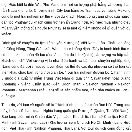
biệt. Đặc biệt là đền Wat Phu Manorom, nơi có tượng phật trắng và tượng thần
rắn Naga khổng lồ. Chương trình City tour bằng xe Tram dọc ven sông Mekong
cũng là một trải nghiệm rất thú vị với du khách. Hoặc trong trang phục của người
dân tộc Phuthay du khách cũng trở nên ấn tượng hơn. Rồi việc múa những điệu
múa truyền thống của người Phuthay sẽ là một kỷ niệm không dễ gì quên với du
khách.
Đánh giá về chuyến du lịch liên tuyến đường bộ Việt Nam - Lào - Thái Lan, ông
Lê Công Năng, Tổng Giám đốc Wondertour khẳng định: “Đây là hành trình thú vị,
có nhiều điểm nhấn để tạo các sản phẩm du lịch đặc biệt, ấn tượng và hấp dẫn
khách du lịch”. Với cương vị là nhà điều hành và bán tour chuyên nghiệp, ông
Năng cũng đã gợi ý một số tuyến điểm cụ thể để các địa phương có thể liên kết
triển khai, chào bán trong thời gian tới. “Tour trải nghiệm đường bộ: 1 hành trình
3 quốc gia xuất từ miền Trung Việt Nam đi qua tỉnh Savanakhet hoặc Xiang
Khouang - Viêng Chăn (Lào) đến Udon Thani - Sakhon Nakhon - Nakhon
Phanom - Mukdahan (Thái Lan) sẽ là sản phẩm mới, hấp dẫn khách du lịch 3
quốc gia.
Theo đó, với tour về nguồn sẽ là “Hành trình theo dấu chân Bác Hồ”. Trong tour
này, khách sẽ tham quan: Nghĩa trang quốc gia Đường 9 (Quảng Trị, Việt Nam) -
Bảo tàng Liên minh Chiến đấu Việt - Lào - Khu di tích lịch sử Chủ tịch Hồ Chí
Minh (tỉnh Savannaket, Lào) - Khu tưởng niệm Chủ tịch Hồ Chí Minh - Làng Hữu
nghị Việt Thái (tỉnh Nakhon Phanom, Thái Lan). Với tour du lịch cộng đồng kết