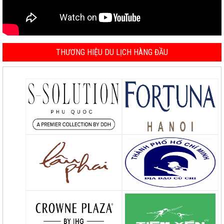
THƯƠNG HIỆU DU LỊCH HÀNG ĐẦU