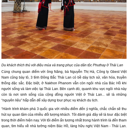
Du khách thích thú với điệu múa và trang phục của dân tộc Phuthay ở Thái Lan
Cùng chung quan điểm với ông Năng, bà Nguyễn Thị Hà, Công ty Gbest Việt
Nam cũng bày tỏ, 3 tỉnh Đông Bắc Thái Lan có bề dày lịch sử, văn hóa, truyền
thống đặc sắc. Đặc biệt, ở Nakhon Phanom vẫn còn ngôi nhà của Bác Hồ khi
người sống và làm việc tại Thái Lan. Bên cạnh đó, quanh khu vực ngôi nhà này
còn là nơi sinh sống của cộng đồng người Việt ở Thái Lan... sẽ là những
“nguyên liệu” hấp dẫn để xây dựng tour phục vụ khách du lịch.
“Hành trình khám phá 3 quốc gia với nhiều điểm đến ý nghĩa, chắc chắn sẽ thu
hút sự quan tâm của nhiều đối tượng khách. Tôi đánh giá đây sẽ là tour đặc biệt
trong thời điểm hiện nay. Với tôi điểm ấn tượng nhất trong hành trình là đến tham
quan, tìm hiểu về nhà tưởng niệm Bác Hồ, làng hữu nghị Việt Nam - Thái Lan.