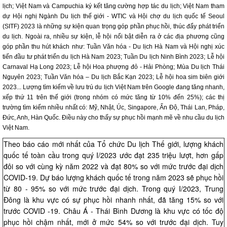
lịch; Việt Nam và Campuchia ký kết tăng cường hợp tác du lịch; Việt Nam tham
dự Hội nghị Ngành Du lịch thế giới - WTIC và Hội chợ du lịch quốc tế Seoul
(SITF) 2023 là những sự kiện quan trọng góp phần phục hồi, thúc đẩy phát triển
du lịch. Ngoài ra, nhiều sự kiện, lễ hội nổi bật diễn ra ở các địa phương cũng
góp phần thu hút khách như: Tuần Văn hóa - Du lịch Hà Nam và Hội nghị xúc
tiến đầu tư phát triển du lịch Hà Nam 2023; Tuần Du lịch Ninh Bình 2023; Lễ hội
Carnaval Hạ Long 2023; Lễ hội Hoa phượng đỏ - Hải Phòng; Mùa Du lịch Thái
Nguyên 2023; Tuần Văn hóa – Du lịch Bắc Kạn 2023; Lễ hội hoa sim biên giới
2023... Lượng tìm kiếm về lưu trú du lịch Việt Nam trên Google đang tăng nhanh,
xếp thứ 11 trên thế giới (trong nhóm có mức tăng từ 10% đến 25%); các thị
trường tìm kiếm nhiều nhất có: Mỹ, Nhật, Úc, Singapore, Ấn Độ, Thái Lan, Pháp,
Đức, Anh, Hàn Quốc. Điều này cho thấy sự phục hồi mạnh mẽ về nhu cầu du lịch
Việt Nam.
Theo báo cáo mới nhất của Tổ chức Du lịch Thế giới, lượng khách
quốc tế toàn cầu trong quý I/2023 ước đạt 235 triệu lượt, hơn gấp
đôi so với cùng kỳ năm 2022 và đạt 80% so với mức trước đại dịch
COVID-19. Dự báo lượng khách quốc tế trong năm 2023 sẽ phục hồi
từ 80 - 95% so với mức trước đại dịch. Trong quý I/2023, Trung
Đông là khu vực có sự phục hồi nhanh nhất, đã tăng 15% so với
trước COVID -19. Châu Á - Thái Bình Dương là khu vực có tốc độ
phục hồi chậm nhất, mới ở mức 54% so với trước đại dịch. Tuy