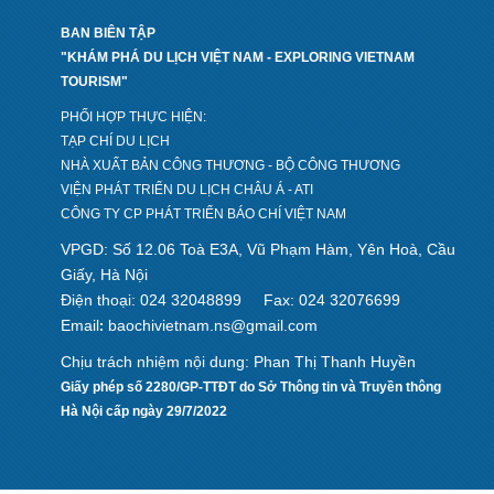
BAN BIÊN TẬP
"KHÁM PHÁ DU LỊCH VIỆT NAM - EXPLORING VIETNAM
TOURISM"
PHỐI HỢP THỰC HIỆN:
TẠP CHÍ DU LỊCH
NHÀ XUẤT BẢN CÔNG THƯƠNG - BỘ CÔNG THƯƠNG
VIỆN PHÁT TRIỂN DU LỊCH CHÂU Á - ATI
CÔNG TY CP PHÁT TRIỂN BÁO CHÍ VIỆT NAM
VPGD: Số 12.06 Toà E3A, Vũ Phạm Hàm, Yên Hoà, Cầu
Giấy, Hà Nội
Điện thoại: 024 32048899
Fax: 024 32076699
Email
baochivietnam.ns@gmail.com
:
Chịu trách nhiệm nội dung: Phan Thị Thanh Huyền
Giấy phép số 2280/GP-TTĐT do Sở Thông tin và Truyền thông
Hà Nội cấp ngày 29/7/2022
Design by hcviet.com