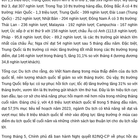
với 1,3 triệu lượt; Trung Quốc vươn lên ở vị trí thứ 2, đạt 399 nghìn lượt. Mỹ đứng
thứ 3, đạt 307 nghìn lượt. Trong Top 10 thị trường hàng đầu, Đông Bắc Á có 4 thị
trường: Hàn Quốc - 1,3 triệu lượt, Trung Quốc - 399 nghìn lượt, Đài Loan (Trung
Quốc) - 252 nghìn lượt, Nhật Bản - 204 nghìn lượt; Đông Nam Á có 3 thị trường:
Thái Lan - 236 nghìn lượt; Malaysia - 192 nghìn lượt; Campuchia - 167 nghìn
lượt; Úc xếp ở vị trí thứ 9 với 158 nghìn lượt; châu Âu có Anh (113,8 nghìn lượt).
Pháp - 95,8 nghìn lượt, Đức - 89,2 nghìn lượt, là các thị trường gửi khách lớn
nhất của châu Âu; Nga chỉ đạt 54 nghìn lượt sau 5 tháng đầu năm. Đặc biệt,
Trung Quốc là thị trường có mức tăng trưởng tốt nhất trong các thị trường trọng
điểm, đạt 146 nghìn lượt trong tháng 5, tăng 31,1% so với tháng 4 (tương đương
34,8 nghìn lượt khách).
Tổng cục Du lịch cho rằng, do Việt Nam đang trong mùa thấp điểm của du lịch
quốc tế, nên lượng khách quốc tế giảm so với tháng trước. Dù vậy, thị trường
Trung Quốc tiếp tục có sự phục hồi tích cực; tốc độ tăng trưởng tăng 31% so với
tháng trước, vươn lên là thị trường gửi khách lớn thứ hai. Đây là tín hiệu tích cực
ban đầu, tạo cơ sở cho khả năng phục hồi mạnh mẽ hơn nữa trong những tháng
cuối năm. Đáng chú ý, với 4,6 triệu lượt khách quốc tế trong 5 tháng đầu năm,
đạt 57,5% mục tiêu kế hoạch năm 2023, ngành Du lịch có khả năng sẽ đạt và
vượt mục tiêu 8 triệu khách quốc tế nhờ vào động lực tăng trưởng ở mùa cao
điểm du lịch quốc tế cuối năm và những chính sách tạo thuận lợi cho du lịch sắp
tới.
Trong tháng 5, Chính phủ đã ban hành Nghị quyết 82/NQ-CP về phục hồi du