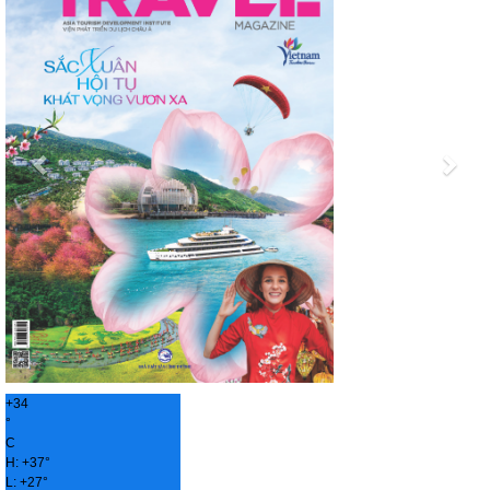
+
34
°
C
H:
+
37°
L:
+
27°