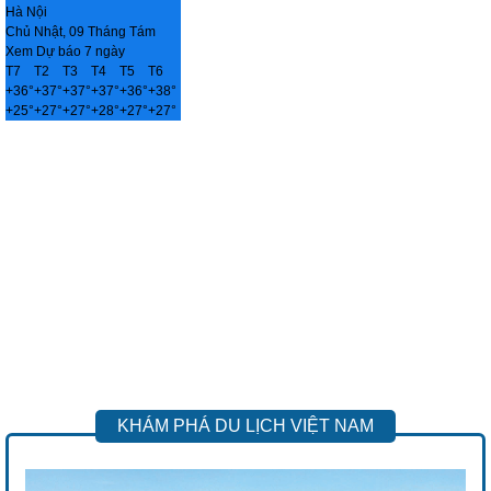
Hà Nội
Chủ Nhật, 09 Tháng Tám
Xem Dự báo 7 ngày
T7
T2
T3
T4
T5
T6
+
36°
+
37°
+
37°
+
37°
+
36°
+
38°
+
25°
+
27°
+
27°
+
28°
+
27°
+
27°
KHÁM PHÁ DU LỊCH VIỆT NAM
Previous
Next