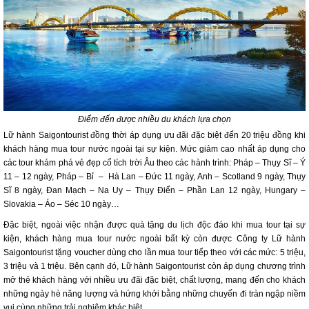
Điểm đến được nhiều du khách lựa chọn
Lữ hành Saigontourist đồng thời áp dụng ưu đãi đặc biệt đến 20 triệu đồng khi
khách hàng mua tour nước ngoài tại sự kiện. Mức giảm cao nhất áp dụng cho
các tour khám phá vẻ đẹp cổ tích trời Âu theo các hành trình: Pháp – Thụy Sĩ – Ý
11 – 12 ngày, Pháp – Bỉ – Hà Lan – Đức 11 ngày, Anh – Scotland 9 ngày, Thụy
Sĩ 8 ngày, Đan Mạch – Na Uy – Thụy Điển – Phần Lan 12 ngày, Hungary –
Slovakia – Áo – Séc 10 ngày…
Đặc biệt, ngoài việc nhận được quà tặng du lịch độc đáo khi mua tour tại sự
kiện, khách hàng mua tour nước ngoài bất kỳ còn được Công ty Lữ hành
Saigontourist tặng voucher dùng cho lần mua tour tiếp theo với các mức: 5 triệu,
3 triệu và 1 triệu. Bên cạnh đó, Lữ hành Saigontourist còn áp dụng chương trình
mở thẻ khách hàng với nhiều ưu đãi đặc biệt, chất lượng, mang đến cho khách
những ngày hè năng lượng và hứng khởi bằng những chuyến đi tràn ngập niềm
vui cùng những trải nghiệm khác biệt.