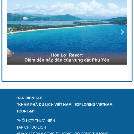
BAN BIÊN TẬP
"KHÁM PHÁ DU LỊCH VIỆT NAM - EXPLORING VIETNAM
TOURISM"
PHỐI HỢP THỰC HIỆN:
TẠP CHÍ DU LỊCH
NHÀ XUẤT BẢN CÔNG THƯƠNG - BỘ CÔNG THƯƠNG