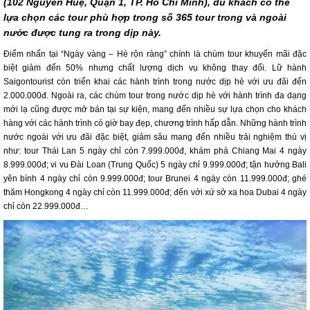
(102 Nguyễn Huệ, Quận 1, TP. Hồ Chí Minh), du khách có thể
lựa chọn các tour phù hợp trong số 365 tour trong và ngoài
nước được tung ra trong dịp này.
Điểm nhấn tại “Ngày vàng – Hè rộn ràng” chính là chùm tour khuyến mãi đặc
biệt giảm đến 50% nhưng chất lượng dịch vụ không thay đổi. Lữ hành
Saigontourist còn triển khai các hành trình trong nước dịp hè với ưu đãi đến
2.000.000đ. Ngoài ra, các chùm tour trong nước dịp hè với hành trình đa dạng
mới lạ cũng được mở bán tại sự kiện, mang đến nhiều sự lựa chọn cho khách
hàng với các hành trình có giờ bay đẹp, chương trình hấp dẫn. Những hành trình
nước ngoài với ưu đãi đặc biệt, giảm sâu mang đến nhiều trải nghiệm thú vị
như: tour Thái Lan 5 ngày chỉ còn 7.999.000đ, khám phá Chiang Mai 4 ngày
8.999.000đ; vi vu Đài Loan (Trung Quốc) 5 ngày chỉ 9.999.000đ; tận hưởng Bali
yên bình 4 ngày chỉ còn 9.999.000đ; tour Brunei 4 ngày còn 11.999.000đ; ghé
thăm Hongkong 4 ngày chỉ còn 11.999.000đ; đến với xứ sở xa hoa Dubai 4 ngày
chỉ còn 22.999.000đ…