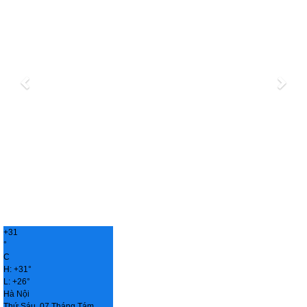
+
31
°
C
H:
+
31°
L:
+
26°
Hà Nội
Thứ Sáu, 07 Tháng Tám