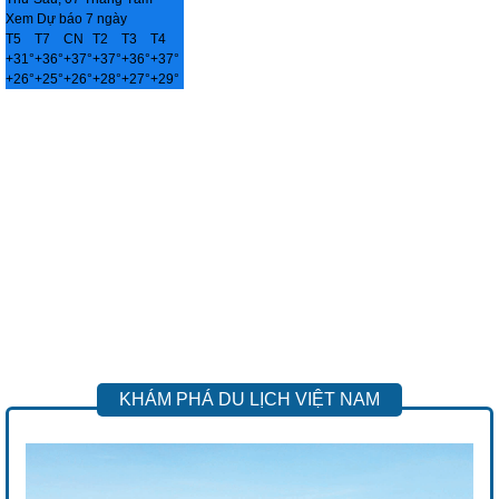
Xem Dự báo 7 ngày
T5
T7
CN
T2
T3
T4
+
31°
+
36°
+
37°
+
37°
+
36°
+
37°
+
26°
+
25°
+
26°
+
28°
+
27°
+
29°
KHÁM PHÁ DU LỊCH VIỆT NAM
Previous
Next