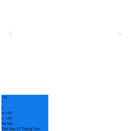
+
31
°
C
H:
+
31°
L:
+
25°
Hà Nội
Thứ Sáu, 07 Tháng Tám