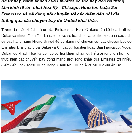
Kể từ nay, hành khách của Emirates có thể bay đến ba trung
tâm kinh tế lớn nhất Hoa Kỳ - Chicago, Houston hoặc San
Francisco và dễ dàng nối chuyến tới các điểm đến nội địa
thông qua các chuyến bay do United khai thác.
Tương tự, các khách hàng của Emirates tại Hoa Kỳ đang lên kế hoạch đi tới
Dubai và nhiều điểm đến khác sẽ có vô số lựa chọn và có thể sử dụng các dịch
vụ của hãng hàng không United để dễ dàng nối chuyến với các chuyến bay do
Emirates khai thác giữa Dubai và Chicago, Houston hoặc San Francisco. Ngoài
Dubai, du khách Hoa Kỳ còn có cơ hội khám phá một thế giới rộng lớn hơn khi
thực hiện các chuyến bay trong mạng lưới rộng khắp của Emirates tới nhiều
điểm đến độc đáo tại Trung Đông, Châu Phi, Trung Á và tiểu lục địa Ấn Độ.