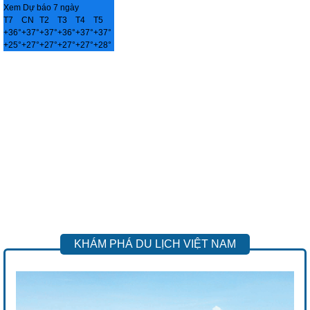
Xem Dự báo 7 ngày
T7
CN
T2
T3
T4
T5
+
36°
+
37°
+
37°
+
36°
+
37°
+
37°
+
25°
+
27°
+
27°
+
27°
+
27°
+
28°
KHÁM PHÁ DU LỊCH VIỆT NAM
Previous
Next