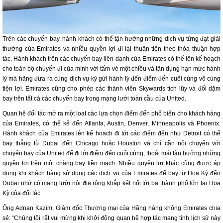
Trên các chuyến bay, hành khách có thể tận hưởng những dịch vụ từng đạt giải
thưởng của Emirates và nhiều quyền lợi đi lại thuận tiện theo thỏa thuận hợp
tác. Hành khách trên các chuyến bay liên danh của Emirates có thể lên kế hoạch
cho toàn bộ chuyến đi của mình với tấm vé một chiều và tận dụng hạn mức hành
lý mà hãng đưa ra cùng dịch vụ ký gửi hành lý đến điểm đến cuối cùng vô cùng
tiện lợi. Emirates cũng cho phép các thành viên Skywards tích lũy và đổi dặm
bay trên tất cả các chuyến bay trong mạng lưới toàn cầu của United.
Quan hệ đối tác mở ra một loạt các lựa chọn điểm đến phổ biến cho khách hàng
của Emirates, có thể kể đến Atlanta, Austin, Denver, Minneapolis và Phoenix.
Hành khách của Emirates lên kế hoạch đi tới các điểm đến như Detroit có thể
bay thẳng từ Dubai đến Chicago hoặc Houston và chỉ cần nối chuyến với
chuyến bay của United để đi tới điểm đến cuối cùng, thoải mái tận hưởng những
quyền lợi trên một chặng bay liền mạch. Nhiều quyền lợi khác cũng được áp
dụng khi khách hàng sử dụng các dịch vụ của Emirates để bay từ Hoa Kỳ đến
Dubai nhờ có mạng lưới nội địa rộng khắp kết nối tới ba thành phố lớn tại Hoa
Kỳ của đối tác.
Ông Adnan Kazim, Giám đốc Thương mại của Hãng hàng không Emirates chia
sẻ: “Chúng tôi rất vui mừng khi khởi động quan hệ hợp tác mang tính lịch sử này