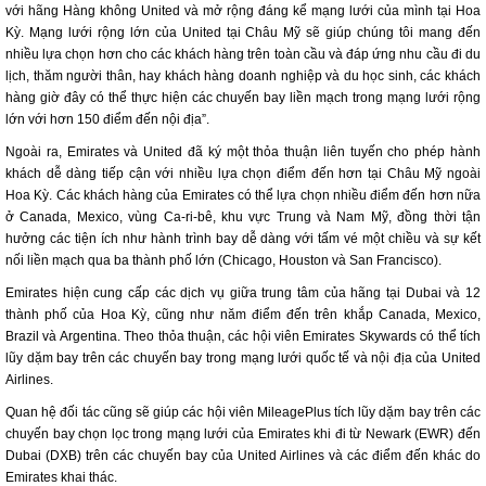
với hãng Hàng không United và mở rộng đáng kể mạng lưới của mình tại Hoa
Kỳ. Mạng lưới rộng lớn của United tại Châu Mỹ sẽ giúp chúng tôi mang đến
nhiều lựa chọn hơn cho các khách hàng trên toàn cầu và đáp ứng nhu cầu đi du
lịch, thăm người thân, hay khách hàng doanh nghiệp và du học sinh, các khách
hàng giờ đây có thể thực hiện các chuyến bay liền mạch trong mạng lưới rộng
lớn với hơn 150 điểm đến nội địa”.
Ngoài ra, Emirates và United đã ký một thỏa thuận liên tuyến cho phép hành
khách dễ dàng tiếp cận với nhiều lựa chọn điểm đến hơn tại Châu Mỹ ngoài
Hoa Kỳ. Các khách hàng của Emirates có thể lựa chọn nhiều điểm đến hơn nữa
ở Canada, Mexico, vùng Ca-ri-bê, khu vực Trung và Nam Mỹ, đồng thời tận
hưởng các tiện ích như hành trình bay dễ dàng với tấm vé một chiều và sự kết
nối liền mạch qua ba thành phố lớn (Chicago, Houston và San Francisco).
Emirates hiện cung cấp các dịch vụ giữa trung tâm của hãng tại Dubai và 12
thành phố của Hoa Kỳ, cũng như năm điểm đến trên khắp Canada, Mexico,
Brazil và Argentina. Theo thỏa thuận, các hội viên Emirates Skywards có thể tích
lũy dặm bay trên các chuyến bay trong mạng lưới quốc tế và nội địa của United
Airlines.
Quan hệ đối tác cũng sẽ giúp các hội viên MileagePlus tích lũy dặm bay trên các
chuyến bay chọn lọc trong mạng lưới của Emirates khi đi từ Newark (EWR) đến
Dubai (DXB) trên các chuyến bay của United Airlines và các điểm đến khác do
Emirates khai thác.