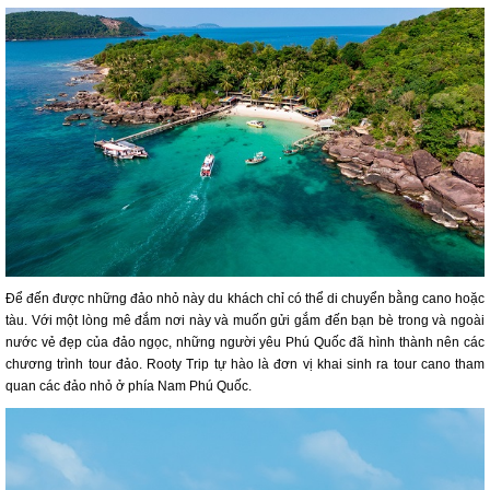
Để đến được những đảo nhỏ này du khách chỉ có thể di chuyển bằng cano hoặc
tàu. Với một lòng mê đắm nơi này và muốn gửi gắm đến bạn bè trong và ngoài
nước vẻ đẹp của đảo ngọc, những người yêu Phú Quốc đã hình thành nên các
chương trình tour đảo. Rooty Trip tự hào là đơn vị khai sinh ra tour cano tham
quan các đảo nhỏ ở phía Nam Phú Quốc.