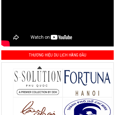
THƯƠNG HIỆU DU LỊCH HÀNG ĐẦU