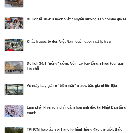
Du lịch lễ 30/4: Khách Việt chuyển hướng săn combo giá rẻ
Khách quốc tế đến Việt Nam quý I cao nhất lịch sử
Du lịch 30/4 “nóng” sớm: Vé máy bay tăng, nhiều tour gần
kín chỗ
Vé máy bay giá rẻ "biến mất" trước bão giá nhiên liệu
Lạm phát khiến chi phí ngắm hoa anh đào tại Nhật Bản tăng
mạnh
TP.HCM hợp tác với hãng lữ hành hàng đầu thế giới, thúc