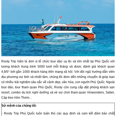
Rooty Trip hiện là đơn vị tổ chức tour đảo uy tín và lớn nhất tại Phú Quốc với
lượng khách trung bình 5000 lượt mỗi tháng và được đánh giá khách quan
4,9/5* bởi gần 1000 khách hàng trên mạng xã hội. Với đội ngũ hướng dẫn viên
địa phương vui tính và nhiệt tâm, chúng tôi đem đến những chuyến đi giúp bạn
có nhiều trải nghiệm sâu sắc về cảnh đẹp, văn hóa, con người Phú Quốc. Ngoài
tour đảo, tour tham quan Phú Quốc, Rooty còn cung cấp đặt phòng khách sạn
resort, combo du lịch nghỉ dưỡng và vé vui chơi tham quan Vinwonders, Safari,
Cáp treo Hòn Thơm...
Sứ mệnh của chúng tôi:
- Rooty Trip Phú Quốc luôn tuân thủ các quy định và cam kết đảm bảo chất