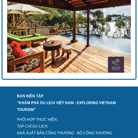
BAN BIÊN TẬP
"KHÁM PHÁ DU LỊCH VIỆT NAM - EXPLORING VIETNAM
TOURISM"
PHỐI HỢP THỰC HIỆN:
TẠP CHÍ DU LỊCH
NHÀ XUẤT BẢN CÔNG THƯƠNG - BỘ CÔNG THƯƠNG