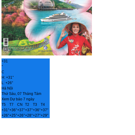
+
31
°
C
H:
+
31°
L:
+
26°
Hà Nội
Thứ Sáu, 07 Tháng Tám
Xem Dự báo 7 ngày
T5
T7
CN
T2
T3
T4
+
31°
+
36°
+
37°
+
37°
+
36°
+
37°
+
26°
+
25°
+
26°
+
28°
+
27°
+
29°