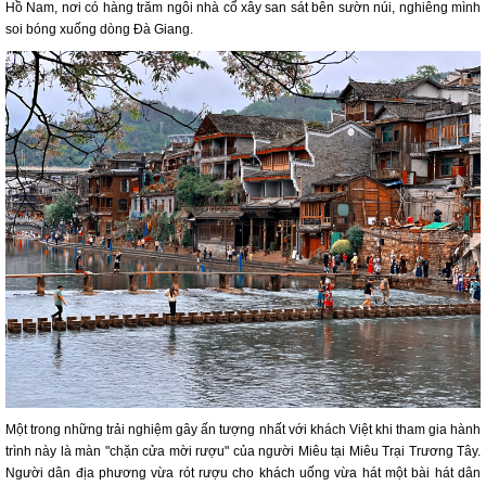
Hồ Nam, nơi có hàng trăm ngôi nhà cổ xây san sát bên sườn núi, nghiêng mình
soi bóng xuống dòng Đà Giang.
Một trong những trải nghiệm gây ấn tượng nhất với khách Việt khi tham gia hành
trình này là màn "chặn cửa mời rượu" của người Miêu tại Miêu Trại Trương Tây.
Người dân địa phương vừa rót rượu cho khách uống vừa hát một bài hát dân