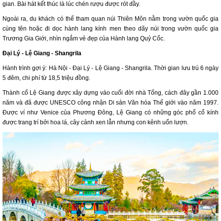
gian. Bài hát kết thúc là lúc chén rượu được rót đầy.
Ngoài ra, du khách có thể tham quan núi Thiên Môn nằm trong vườn quốc gia
cùng tên hoặc đi dọc hành lang kính men theo dãy núi trong vườn quốc gia
Trương Gia Giới, nhìn ngắm vẻ đẹp của Hành lang Quỷ Cốc.
Đại Lý - Lệ Giang - Shangrila
Hành trình gợi ý: Hà Nội - Đại Lý - Lệ Giang - Shangrila. Thời gian lưu trú 6 ngày
5 đêm, chi phí từ 18,5 triệu đồng.
Thành cổ Lệ Giang được xây dựng vào cuối đời nhà Tống, cách đây gần 1.000
năm và đã được UNESCO công nhận Di sản Văn hóa Thế giới vào năm 1997.
Được ví như Venice của Phương Đông, Lệ Giang có những góc phố cổ kính
được trang trí bởi hoa lá, cây cảnh xen lẫn nhưng con kênh uốn lượn.