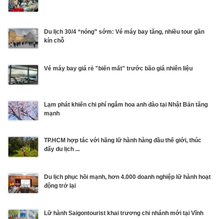
Du lịch 30/4 “nóng” sớm: Vé máy bay tăng, nhiều tour gần
kín chỗ
Vé máy bay giá rẻ "biến mất" trước bão giá nhiên liệu
Lạm phát khiến chi phí ngắm hoa anh đào tại Nhật Bản tăng
mạnh
TP.HCM hợp tác với hãng lữ hành hàng đầu thế giới, thúc
đẩy du lịch ...
Du lịch phục hồi mạnh, hơn 4.000 doanh nghiệp lữ hành hoạt
động trở lại
Lữ hành Saigontourist khai trương chi nhánh mới tại Vĩnh