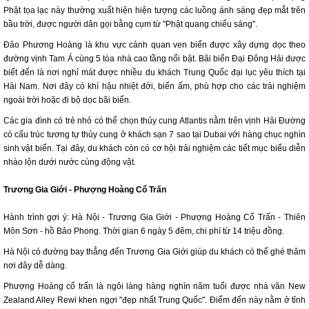
Phật tọa lạc này thường xuất hiện hiện tượng các luồng ánh sáng đẹp mắt trên
bầu trời, được người dân gọi bằng cụm từ "Phật quang chiếu sáng".
Đảo Phương Hoàng là khu vực cảnh quan ven biển được xây dựng dọc theo
đường vịnh Tam Á cùng 5 tòa nhà cao tầng nổi bật. Bãi biển Đại Đông Hải được
biết đến là nơi nghỉ mát được nhiều du khách Trung Quốc đại lục yêu thích tại
Hải Nam. Nơi đây có khí hậu nhiệt đới, biển ấm, phù hợp cho các trải nghiệm
ngoài trời hoặc đi bộ dọc bãi biển.
Các gia đình có trẻ nhỏ có thể chọn thủy cung Atlantis nằm trên vịnh Hải Đường
có cấu trúc tương tự thủy cung ở khách sạn 7 sao tại Dubai với hàng chục nghìn
sinh vật biển. Tại đây, du khách còn có cơ hội trải nghiệm các tiết mục biểu diễn
nhào lộn dưới nước cùng động vật.
Trương Gia Giới - Phượng Hoàng Cổ Trấn
Hành trình gợi ý: Hà Nội - Trương Gia Giới - Phượng Hoàng Cổ Trấn - Thiên
Môn Sơn - hồ Bảo Phong. Thời gian 6 ngày 5 đêm, chi phí từ 14 triệu đồng.
Hà Nội có đường bay thẳng đến Trương Gia Giới giúp du khách có thể ghé thăm
nơi đây dễ dàng.
Phượng Hoàng cổ trấn là ngôi làng hàng nghìn năm tuổi được nhà văn New
Zealand Alley Rewi khen ngợi "đẹp nhất Trung Quốc". Điểm đến này nằm ở tỉnh