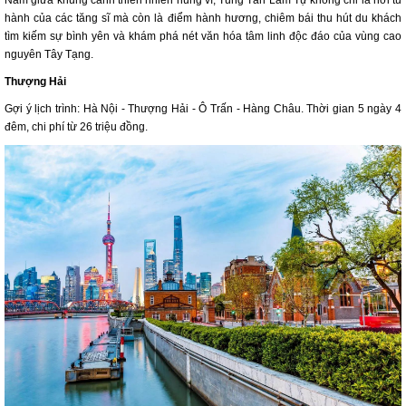
Nằm giữa khung cảnh thiên nhiên hùng vĩ, Tùng Tán Lâm Tự không chỉ là nơi tu
hành của các tăng sĩ mà còn là điểm hành hương, chiêm bái thu hút du khách
tìm kiếm sự bình yên và khám phá nét văn hóa tâm linh độc đáo của vùng cao
nguyên Tây Tạng.
Thượng Hải
Gợi ý lịch trình: Hà Nội - Thượng Hải - Ô Trấn - Hàng Châu. Thời gian 5 ngày 4
đêm, chi phí từ 26 triệu đồng.