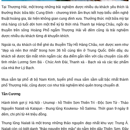
Tại Thượng Hải, một trong những trải nghiệm được nhiều du khách yêu thích là
thưởng thức bữa tiệc Cung Đình - chương trình ẩm thực kết hợp biểu diễn nghệ
thuật hoàng gia, tái hiện không gian cung đình xưa. Thưởng thức một bữa mỳ tại
nhà hàng có tuổi đời hơn một thế kỷ từ thời nhà Thanh tại Hàng Châu, ngồi du
thuyền trên sông Hoàng Phố ngắm Thượng Hải về đêm cũng là trải nghiệm
được nhiều du khách từng đi khuyến khích.
Ngoài ra, du khách có thể ghé du thuyền Tây Hồ Hàng Châu, nơi được xem như
"đẹp và nên thơ nhất" trong hơn 36 hồ cùng tên ở Trung Quốc. Đến đây, du
khách sẽ được tận mắt nhìn ngắm các địa điểm gắn liền với câu chuyện của đôi
tình nhân Lương Sơn Bá - Chúc Anh Đài, Thanh xà - Bạch xà và các tác phẩm
của nhà thơ Lý Bạch.
Mua sắm tại phố đi bộ Nam Kinh, tuyến phố mua sắm sầm uất bậc nhất thành
phố Thượng Hải, cũng được coi như trải nghiệm khó quên trong chuyến đi.
Tân Cương
Hành trình gợi ý: Hà Nội - Urumqi - hồ Thiên Sơn Thiên Trì - Độc Sơn Tử - Thảo
Nguyên Nalati và Kalajun - thung lũng Koukesu- hồ Salimu. Thời gian 9 ngày 8
đêm, chi phí từ 44 triệu đồng.
Thung lũng Nalati là một trong những thảo nguyên đẹp nhất khu vực Trung Á.
Nalati còn có biệt danh "thảo nguyên trên mây" do nằm trên dãy Thiên Sơn. Đây