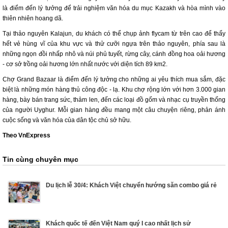
là điểm đến lý tưởng để trải nghiệm văn hóa du mục Kazakh và hòa mình vào
thiên nhiên hoang dã.
Tại thảo nguyên Kalajun, du khách có thể chụp ảnh flycam từ trên cao để thấy
hết vẻ hùng vĩ của khu vực và thử cưỡi ngựa trên thảo nguyên, phía sau là
những ngọn đồi nhấp nhô và núi phủ tuyết, rừng cây, cánh đồng hoa oải hương
- cơ sở trồng oải hương lớn nhất nước với diện tích 89 km2.
Chợ Grand Bazaar là điểm đến lý tưởng cho những ai yêu thích mua sắm, đặc
biệt là những món hàng thủ công độc - lạ. Khu chợ rộng lớn với hơn 3.000 gian
hàng, bày bán trang sức, thảm len, đến các loại đồ gốm và nhạc cụ truyền thống
của người Uyghur. Mỗi gian hàng đều mang một câu chuyện riêng, phản ánh
cuộc sống và văn hóa của dân tộc chủ sở hữu.
Theo VnExpress
Tin cùng chuyên mục
Du lịch lễ 30/4: Khách Việt chuyển hướng săn combo giá rẻ
Khách quốc tế đến Việt Nam quý I cao nhất lịch sử