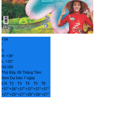
+
34
°
C
H:
+
36°
L:
+
25°
Hà Nội
Thứ Bảy, 08 Tháng Tám
Xem Dự báo 7 ngày
CN
T2
T3
T4
T5
T6
+
37°
+
36°
+
37°
+
37°
+
37°
+
37°
+
27°
+
25°
+
27°
+
29°
+
28°
+
27°