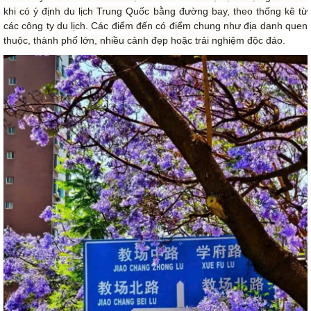
khi có ý định du lịch Trung Quốc bằng đường bay, theo thống kê từ
các công ty du lịch. Các điểm đến có điểm chung như địa danh quen
thuộc, thành phố lớn, nhiều cảnh đẹp hoặc trải nghiệm độc đáo.