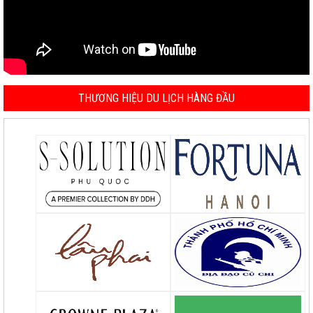
THƯƠNG HIỆU DU LỊCH HÀNG ĐẦU