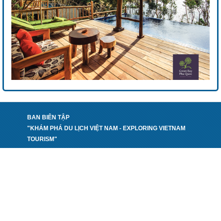
BAN BIÊN TẬP
"KHÁM PHÁ DU LỊCH VIỆT NAM - EXPLORING VIETNAM
TOURISM"
PHỐI HỢP THỰC HIỆN:
TẠP CHÍ DU LỊCH
NHÀ XUẤT BẢN CÔNG THƯƠNG - BỘ CÔNG THƯƠNG
VIỆN PHÁT TRIỂN DU LỊCH CHÂU Á - ATI
CÔNG TY CP PHÁT TRIỂN BÁO CHÍ VIỆT NAM
VPGD: Số 12.06 Toà E3A, Vũ Phạm Hàm, Yên Hoà, Cầu