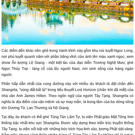
Các điểm đến khác nên ghé trong hành trình này gồm khu núi tuyết Ngọc Long,
nơi phủ tuyết quanh năm với phần băng vĩnh cửu ánh lên màu xanh ngọc; xem
show Ấn tượng Lệ Giang - một kiệt tác của đạo diễn Trương Nghệ Mưu; ghé
Ngọc Thủy Trại - làng cổ của tộc người Naxi, nơi sinh sống của hàng ngàn
người.
Phần hấp dẫn nhất của cung đường này với nhiều du khách là đặt chân đến
Shangrila, "vùng đất bất tử" trong tiểu thuyết Lost Horizon (chân trời đã mất) của
nhà văn Anh James Hilton. Theo ngôn ngữ của người Tây Tạng, Shangrila có
nghĩa là địa điểm của vận mệnh và sự may mắn, là trung tâm của ba dòng sông
lớn Dương Tử, Lan Thương và Nộ Giang.
Tại đây, du khách có thể ghé Tùng Tán Lâm Tự, tu viện Phật giáo Mật Tông linh
thiêng bậc nhất khu vực Shangrila. Được xây dựng theo kiến trúc truyền thống
Tây Tạng, tu viện nổi bật với những bức bích họa tinh xảo, tượng Phật dát vàng.