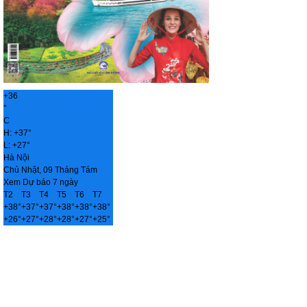
+
36
°
C
H:
+
37°
L:
+
27°
Hà Nội
Chủ Nhật, 09 Tháng Tám
Xem Dự báo 7 ngày
T2
T3
T4
T5
T6
T7
+
38°
+
37°
+
37°
+
38°
+
38°
+
38°
+
26°
+
27°
+
28°
+
28°
+
27°
+
25°