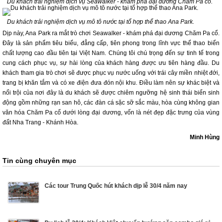
Du khách trải nghiệm dịch vụ Seawalker - khám phá đại dương Chăm Pa cổ.
Du khách trải nghiệm dịch vụ mô tô nước tại tổ hợp thể thao Ana Park.
Dịp này, Ana Park ra mắt trò chơi Seawalker - khám phá đại dương Chăm Pa cổ.
Đây là sản phẩm tiêu biểu, đẳng cấp, tiên phong trong lĩnh vực thể thao biển
chất lượng cao đầu tiên tại Việt Nam. Chúng tôi chú trọng đến sự tinh tế trong
cung cách phục vụ, sự hài lòng của khách hàng được ưu tiên hàng đầu. Du
khách tham gia trò chơi sẽ được phục vụ nước uống với trái cây miền nhiệt đới,
trang bị khăn tắm và có xe điện đưa đón nội khu. Điều làm nên sự khác biệt và
nổi trội của nơi đây là du khách sẽ được chiêm ngưỡng hệ sinh thái biển sinh
động gồm những rạn san hô, các đàn cá sặc sỡ sắc màu, hòa cùng không gian
văn hóa Chăm Pa cổ dưới lòng đại dương, vốn là nét đẹp đặc trưng của vùng
đất Nha Trang - Khánh Hòa.
Minh Hùng
Tin cùng chuyên mục
Các tour Trung Quốc hút khách dịp lễ 30/4 năm nay