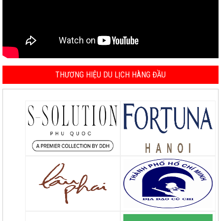
THƯƠNG HIỆU DU LỊCH HÀNG ĐẦU