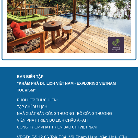
BAN BIÊN TẬP
"KHÁM PHÁ DU LỊCH VIỆT NAM - EXPLORING VIETNAM
TOURISM"
PHỐI HỢP THỰC HIỆN:
TẠP CHÍ DU LỊCH
NHÀ XUẤT BẢN CÔNG THƯƠNG - BỘ CÔNG THƯƠNG
VIỆN PHÁT TRIỂN DU LỊCH CHÂU Á - ATI
CÔNG TY CP PHÁT TRIỂN BÁO CHÍ VIỆT NAM
VPGD: Số 12.06 Toà E3A, Vũ Phạm Hàm, Yên Hoà, Cầu