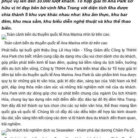
phục vụ lên đến 10.000 lượt khách. Tổ hợp giải trí Ana Park sở
hữu vị trí đẹp bên bờ vịnh Nha Trang với diện tích 6ha được
chia thành 5 khu vực khác nhau như: khu ẩm thực, khu bar
đêm, khu mua sắm, khu biểu diễn nghệ thuật và khu thể thao
biển.
Toàn cảnh bến du thuyền quốc tế Ana Marina nhìn từ trên cao.
Phát biểu tại buổi giới thiệu ông Lê Huy Hân - Tổng Giám đốc Công ty TNHH
Ana Park cho biết: nhằm cung cấp đa dạng nhu cầu vui chơi dành cho du khách,
góp phần phát triển kinh tế ban đêm, quảng bá tiềm năng du lịch biển, hướng
đến du lịch bền vững, Công ty TNHH Ana Park triển khai đầu tư Tổ hợp giải trí
đêm tại bến du thuyền quốc tế Ana Marina. Ana Park là sản phẩm tinh hoa được
quy tụ từ những giá trị văn hóa, giải trí độc đáo, sáng tạo của Việt Nam và thế
giới, đáp ứng thỏa mãn cảm xúc và những trải nghiệm mới mẻ của du khách.
Ana Park vinh dự đóng góp cho sự phát triển chung của ngành Du lịch Khánh
Hòa, chung tay tạo dựng nên một điểm đến độc đáo tại đô thị đêm Nha Trang.
Nơi đây đã trở thành sự lựa chọn cho các sự kiện văn hóa, thể thao mang tầm
quốc gia và quốc tế. Chúng tôi có đầy đủ các điều kiện để hợp tác kinh doanh
lâu dài; sẵn sàng liên kết cùng các đơn vị lữ hành đưa du khách đến tham quan,
trải nghiệm.