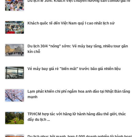
Du lịch lễ 30/4: Khách Việt chuyển hướng săn combo giá rẻ
Khách quốc tế đến Việt Nam quý I cao nhất lịch sử
Du lịch 30/4 “nóng” sớm: Vé máy bay tăng, nhiều tour gần
kín chỗ
Vé máy bay giá rẻ "biến mất" trước bão giá nhiên liệu
Lạm phát khiến chi phí ngắm hoa anh đào tại Nhật Bản tăng
mạnh
TP.HCM hợp tác với hãng lữ hành hàng đầu thế giới, thúc
đẩy du lịch ...
Du lịch phục hồi mạnh, hơn 4.000 doanh nghiệp lữ hành hoạt