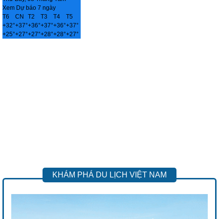
Xem Dự báo 7 ngày
T6
CN
T2
T3
T4
T5
+
32°
+
37°
+
36°
+
37°
+
36°
+
37°
+
25°
+
27°
+
27°
+
28°
+
28°
+
27°
KHÁM PHÁ DU LỊCH VIỆT NAM
Previous
Next