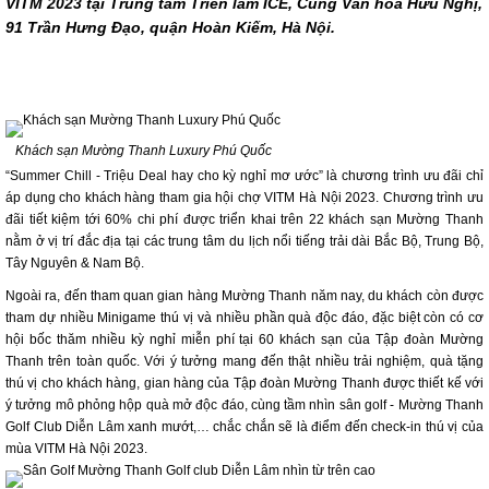
VITM 2023 tại Trung tâm Triển lãm ICE, Cung Văn hóa Hữu Nghị,
91 Trần Hưng Đạo, quận Hoàn Kiếm, Hà Nội.
Khách sạn Mường Thanh Luxury Phú Quốc
“Summer Chill - Triệu Deal hay cho kỳ nghỉ mơ ước” là chương trình ưu đãi chỉ
áp dụng cho khách hàng tham gia hội chợ VITM Hà Nội 2023. Chương trình ưu
đãi tiết kiệm tới 60% chi phí được triển khai trên 22 khách sạn Mường Thanh
nằm ở vị trí đắc địa tại các trung tâm du lịch nổi tiếng trải dài Bắc Bộ, Trung Bộ,
Tây Nguyên & Nam Bộ.
Ngoài ra, đến tham quan gian hàng Mường Thanh năm nay, du khách còn được
tham dự nhiều Minigame thú vị và nhiều phần quà độc đáo, đặc biệt còn có cơ
hội bốc thăm nhiều kỳ nghỉ miễn phí tại 60 khách sạn của Tập đoàn Mường
Thanh trên toàn quốc. Với ý tưởng mang đến thật nhiều trải nghiệm, quà tặng
thú vị cho khách hàng, gian hàng của Tập đoàn Mường Thanh được thiết kế với
ý tưởng mô phỏng hộp quà mở độc đáo, cùng tầm nhìn sân golf - Mường Thanh
Golf Club Diễn Lâm xanh mướt,… chắc chắn sẽ là điểm đến check-in thú vị của
mùa VITM Hà Nội 2023.