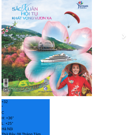
+
32
°
C
H:
+
36°
L:
+
25°
Hà Nội
Thứ Bảy, 08 Tháng Tám