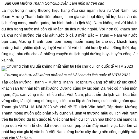
Sân Golf Mường Thanh Golf club Diễn Lâm nhìn từ trên cao
Là một trong những thương hiệu hàng đầu của ngành lưu trú Việt Nam, Tập
đoàn Mường Thanh luôn tiên phong tham gia các hoạt động hỗ trợ, kích cầu du
lịch cùng mong muốn quảng bá hình ảnh du lịch Việt Nam không chỉ với khách
du lịch trong nước mà còn cả khách du lịch nước ngoài. Với hơn 60 khách sạn
và khu nghỉ dưỡng trải dài đất nước ở cả 3 miền Bắc – Trung – Nam và nước
bạn Lào, Mường Thanh luôn luôn mong muốn mang tới cho quý khách hàng
những trải nghiệm dịch vụ tuyệt vời nhất với chi phí hợp lý nhất; đồng thời, đáp
ứng mọi nhu cầu cho cả những chuyến du lịch nghỉ dưỡng hay chuyến công tác
xa nhà.
Chương trình ưu đãi khủng nhất năm tại Hội chợ du lịch quốc tế VITM 2023
Tập đoàn Mường Thanh – Mường Thanh Hospitality đang sở hữu kỷ lục chuỗi
khách sạn tư nhân lớn nhất Đông Dương cùng kỷ lục bàn Đại tiệc có nhiều món
ngon, đặc sản vùng miền nhiều nhất Việt Nam, phát triển du lịch văn hóa bền
vững cũng là một trong những mục tiêu của tập đoàn trong suốt những năm qua.
Tham gia VITM Hà Nội 2023 với chủ đề "Du lịch Văn hóa", Tập đoàn Mường
Thanh mong muốn góp phần xây dựng và định vị thương hiệu du lịch Việt Nam
trên thị trường du lịch quốc tế. Việc phát triển du lịch văn hóa không chỉ mang lại
hiệu quả về kinh tế cho đất nước mà còn góp phần đẩy mạnh việc bảo tồn và
phát huy các giá trị văn hoá Việt Nam, từng bước xây dựng nền công nghiệp văn
hoá của Việt Nam.