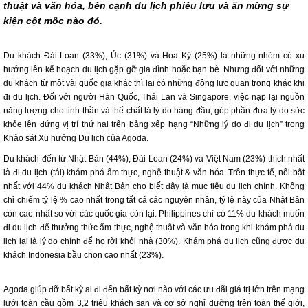
thuật và văn hóa, bên cạnh du lịch phiêu lưu và ăn mừng sự
kiện cột mốc nào đó.
Du khách Đài Loan (33%), Úc (31%) và Hoa Kỳ (25%) là những nhóm có xu
hướng lên kế hoạch du lịch gặp gỡ gia đình hoặc bạn bè. Nhưng đối với những
du khách từ một vài quốc gia khác thì lại có những động lực quan trọng khác khi
đi du lịch. Đối với người Hàn Quốc, Thái Lan và Singapore, việc nạp lại nguồn
năng lượng cho tinh thần và thể chất là lý do hàng đầu, góp phần đưa lý do sức
khỏe lên đứng vị trí thứ hai trên bảng xếp hạng “Những lý do đi du lịch” trong
Khảo sát Xu hướng Du lịch của Agoda.
Du khách đến từ Nhật Bản (44%), Đài Loan (24%) và Việt Nam (23%) thích nhất
là đi du lịch (tái) khám phá ẩm thực, nghệ thuật & văn hóa. Trên thực tế, nổi bật
nhất với 44% du khách Nhật Bản cho biết đây là mục tiêu du lịch chính. Không
chỉ chiếm tỷ lệ % cao nhất trong tất cả các nguyên nhân, tỷ lệ này của Nhật Bản
còn cao nhất so với các quốc gia còn lại. Philippines chỉ có 11% du khách muốn
đi du lịch để thưởng thức ẩm thực, nghệ thuật và văn hóa trong khi khám phá du
lịch lại là lý do chính để họ rời khỏi nhà (30%). Khám phá du lịch cũng được du
khách Indonesia bầu chọn cao nhất (23%).
Agoda giúp đỡ bất kỳ ai đi đến bất kỳ nơi nào với các ưu đãi giá trị lớn trên mạng
lưới toàn cầu gồm 3,2 triệu khách sạn và cơ sở nghỉ dưỡng trên toàn thế giới,