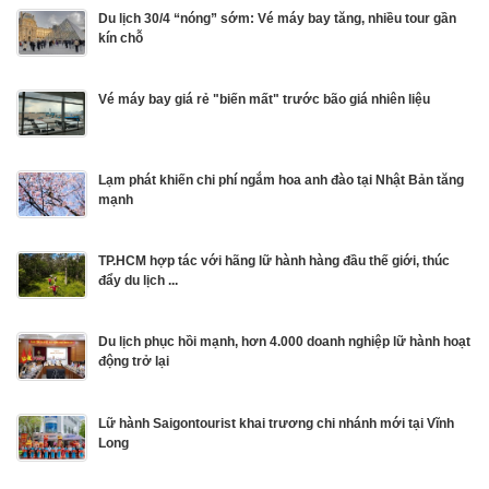
Du lịch 30/4 “nóng” sớm: Vé máy bay tăng, nhiều tour gần
kín chỗ
Vé máy bay giá rẻ "biến mất" trước bão giá nhiên liệu
Lạm phát khiến chi phí ngắm hoa anh đào tại Nhật Bản tăng
mạnh
TP.HCM hợp tác với hãng lữ hành hàng đầu thế giới, thúc
đẩy du lịch ...
Du lịch phục hồi mạnh, hơn 4.000 doanh nghiệp lữ hành hoạt
động trở lại
Lữ hành Saigontourist khai trương chi nhánh mới tại Vĩnh
Long