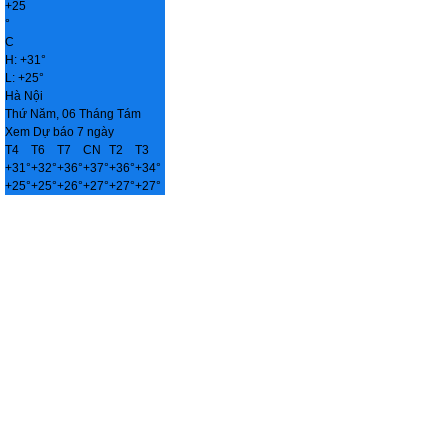
+
25
°
C
H:
+
31°
L:
+
25°
Hà Nội
Thứ Năm, 06 Tháng Tám
Xem Dự báo 7 ngày
T4
T6
T7
CN
T2
T3
+
31°
+
32°
+
36°
+
37°
+
36°
+
34°
+
25°
+
25°
+
26°
+
27°
+
27°
+
27°