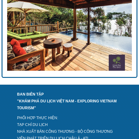
BAN BIÊN TẬP
"KHÁM PHÁ DU LỊCH VIỆT NAM - EXPLORING VIETNAM
TOURISM"
PHỐI HỢP THỰC HIỆN:
TẠP CHÍ DU LỊCH
NHÀ XUẤT BẢN CÔNG THƯƠNG - BỘ CÔNG THƯƠNG
VIỆN PHÁT TRIỂN DU LỊCH CHÂU Á - ATI