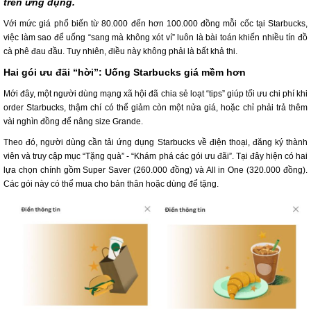
trên ứng dụng.
Với mức giá phổ biến từ 80.000 đến hơn 100.000 đồng mỗi cốc tại Starbucks,
việc làm sao để uống “sang mà không xót ví” luôn là bài toán khiến nhiều tín đồ
cà phê đau đầu. Tuy nhiên, điều này không phải là bất khả thi.
Hai gói ưu đãi “hời”: Uống Starbucks giá mềm hơn
Mới đây, một người dùng mạng xã hội đã chia sẻ loạt “tips” giúp tối ưu chi phí khi
order Starbucks, thậm chí có thể giảm còn một nửa giá, hoặc chỉ phải trả thêm
vài nghìn đồng để nâng size Grande.
Theo đó, người dùng cần tải ứng dụng Starbucks về điện thoại, đăng ký thành
viên và truy cập mục “Tặng quà” - “Khám phá các gói ưu đãi”. Tại đây hiện có hai
lựa chọn chính gồm Super Saver (260.000 đồng) và All in One (320.000 đồng).
Các gói này có thể mua cho bản thân hoặc dùng để tặng.