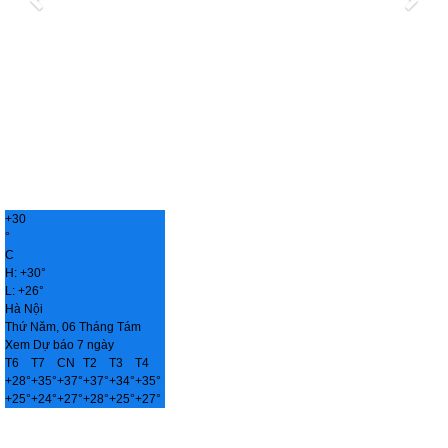
+
30
°
C
H:
+
30°
L:
+
26°
Hà Nội
Thứ Năm, 06 Tháng Tám
Xem Dự báo 7 ngày
T6
T7
CN
T2
T3
T4
+
28°
+
35°
+
37°
+
37°
+
34°
+
35°
+
25°
+
24°
+
27°
+
28°
+
25°
+
27°