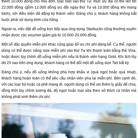
thêm 10.000 đồng cho mỗi đơn. Đặc biệt vào thứ Tư, mức ưu đãi có thể lên tới
22.000 đồng (gồm 12.000 đồng ưu đãi ngày thứ Tư và 10.000 đồng khi mang
bình), với điều kiện đã đăng ký thành viên. Đáng chú ý, khách hàng không bắt
buộc phải sử dụng bình của hãng.
Ngoài ra, việc đặt đồ uống trực tiếp qua ứng dụng Starbucks cũng thường xuyên
nhận được các voucher giảm giá từ 10.000-20.000 đồng.
Một số đặc quyền miễn phí khác cũng giúp tối ưu chi phí đáng kể. Cụ thể, người
dùng có thể được nâng size miễn phí vào thứ Tư khi thanh toán bằng thẻ Visa,
hoặc được tùy chỉnh đồ uống miễn phí nếu là thành viên hạng Gold. Khi tích lũy
đủ 25 sao trên ứng dụng, khách hàng có thể đổi một đồ uống size Tall bất kỳ.
Đáng chú ý, nếu đồ uống không phù hợp khẩu vị (quá ngọt hoặc quá nhạt),
khách hàng hoàn toàn có thể yêu cầu nhân viên pha lại miễn phí. Bên cạnh đó,
với các loại trà hoặc cà phê mang đi, người dùng có thể xin thêm ly giấy để chia,
đồng thời tùy chỉnh lượng đá, độ ngọt hoặc loại sữa theo sở thích cá nhân mà
không phát sinh thêm chi phí.