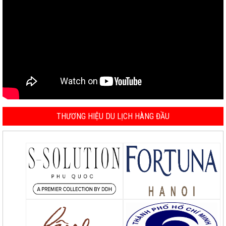
THƯƠNG HIỆU DU LỊCH HÀNG ĐẦU