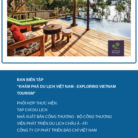
BAN BIÊN TẬP
"KHÁM PHÁ DU LỊCH VIỆT NAM - EXPLORING VIETNAM
TOURISM"
PHỐI HỢP THỰC HIỆN:
TẠP CHÍ DU LỊCH
NHÀ XUẤT BẢN CÔNG THƯƠNG - BỘ CÔNG THƯƠNG
VIỆN PHÁT TRIỂN DU LỊCH CHÂU Á - ATI
CÔNG TY CP PHÁT TRIỂN BÁO CHÍ VIỆT NAM