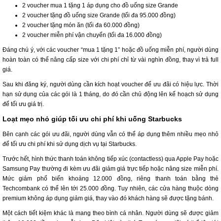
2 voucher mua 1 tặng 1 áp dụng cho đồ uống size Grande
2 voucher tặng đồ uống size Grande (tối đa 95.000 đồng)
2 voucher tặng món ăn (tối đa 60.000 đồng)
2 voucher miễn phí vận chuyển (tối đa 16.000 đồng)
Đáng chú ý, với các voucher “mua 1 tặng 1” hoặc đồ uống miễn phí, người dùng
hoàn toàn có thể nâng cấp size với chi phí chỉ từ vài nghìn đồng, thay vì trả full
giá.
Sau khi đăng ký, người dùng cần kích hoạt voucher để ưu đãi có hiệu lực. Thời
hạn sử dụng của các gói là 1 tháng, do đó cần chủ động lên kế hoạch sử dụng
để tối ưu giá trị.
Loạt mẹo nhỏ giúp tối ưu chi phí khi uống Starbucks
Bên cạnh các gói ưu đãi, người dùng vẫn có thể áp dụng thêm nhiều mẹo nhỏ
để tối ưu chi phí khi sử dụng dịch vụ tại Starbucks.
Trước hết, hình thức thanh toán không tiếp xúc (contactless) qua Apple Pay hoặc
Samsung Pay thường đi kèm ưu đãi giảm giá trực tiếp hoặc nâng size miễn phí.
Mức giảm phổ biến khoảng 12.000 đồng, riêng thanh toán bằng thẻ
Techcombank có thể lên tới 25.000 đồng. Tuy nhiên, các cửa hàng thuộc dòng
premium không áp dụng giảm giá, thay vào đó khách hàng sẽ được tặng bánh.
Một cách tiết kiệm khác là mang theo bình cá nhân. Người dùng sẽ được giảm