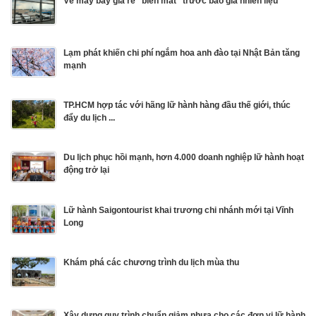
Vé máy bay giá rẻ "biến mất" trước bão giá nhiên liệu
Lạm phát khiến chi phí ngắm hoa anh đào tại Nhật Bản tăng
mạnh
TP.HCM hợp tác với hãng lữ hành hàng đầu thế giới, thúc
đẩy du lịch ...
Du lịch phục hồi mạnh, hơn 4.000 doanh nghiệp lữ hành hoạt
động trở lại
Lữ hành Saigontourist khai trương chi nhánh mới tại Vĩnh
Long
Khám phá các chương trình du lịch mùa thu
Xây dựng quy trình chuẩn giảm nhựa cho các đơn vị lữ hành