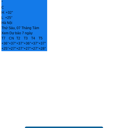
°
C
H:
+
32°
L:
+
25°
Hà Nội
Thứ Sáu, 07 Tháng Tám
Xem Dự báo 7 ngày
T7
CN
T2
T3
T4
T5
+
36°
+
37°
+
37°
+
36°
+
37°
+
37°
+
25°
+
27°
+
27°
+
27°
+
27°
+
28°