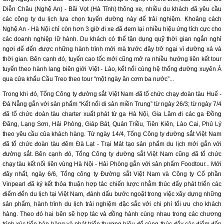
Diễn Châu (Nghệ An) - Bãi Vọt (Hà Tĩnh) thông xe, nhiều du khách đã yêu cầu
các công ty du lịch lựa chọn tuyến đường này để trải nghiệm. Khoảng cách
Nghệ An - Hà Nội chỉ còn hơn 3 giờ đi xe đã đem lại nhiều hiệu ứng tích cực cho
các doanh nghiệp lữ hành. Du khách có thể tận dụng quỹ thời gian ngắn nghỉ
ngơi để đến được những hành trình mới mà trước đây trở ngại vì đường xá và
thời gian. Bên cạnh đó, tuyến cao tốc mới cũng mở ra nhiều hướng liên kết tour
tuyến theo hành lang biên giới Việt - Lào, kết nối cùng hệ thống đường xuyên Á
qua cửa khẩu Cầu Treo theo tour “một ngày ăn cơm ba nước”...
Trong khi đó, Tổng Công ty đường sắt Việt Nam đã tổ chức chạy đoàn tàu Huế -
Đà Nẵng gắn với sản phẩm “Kết nối di sản miền Trung” từ ngày 26/3; từ ngày 7/4
đã tổ chức đoàn tàu charter xuất phát từ ga Hà Nội, Gia Lâm đi các ga Đồng
Đăng, Lạng Sơn, Hải Phòng, Giáp Bát, Quán Triều, Tiên Kiên, Lào Cai, Phủ Lý
theo yêu cầu của khách hàng. Từ ngày 14/4, Tổng Công ty đường sắt Việt Nam
đã tổ chức đoàn tàu đêm Đà Lạt - Trại Mát tạo sản phẩm du lịch mới gắn với
đường sắt. Bên cạnh đó, Tổng Công ty đường sắt Việt Nam cũng đã tổ chức
chạy tàu kết nối liên vùng Hà Nội - Hải Phòng gắn với sản phẩm Foodtour... Mới
đây nhất, ngày 6/6, Tổng công ty Đường sắt Việt Nam và Công ty Cổ phần
Vinpearl đã ký kết thỏa thuận hợp tác chiến lược nhằm thúc đẩy phát triển các
điểm đến du lịch tại Việt Nam, đánh dấu bước ngoặt trong việc xây dựng những
sản phẩm, hành trình du lịch trải nghiệm đặc sắc với chi phí tối ưu cho khách
hàng. Theo đó hai bên sẽ hợp tác và đồng hành cùng nhau trong các chương
trình xúc tiến bán hàng và phát triển thương hiệu để cùng thúc đẩy các điểm đến