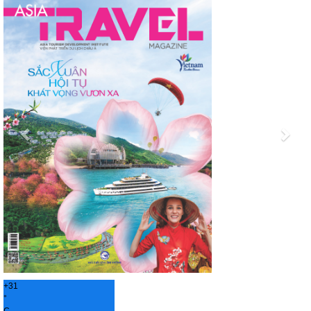
Previous
Nex
+
31
°