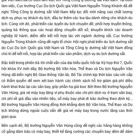
làm việc, Cục trưởng Cục Du lịch Quốc gia Việt Nam Nguyễn Trùng Khánh đã đề
nghị Tổng Công ty đường sắt Việt Nam tiếp tục đổi mới nâng cao chất lượng
dịch vụ phục vụ khách du lịch; đầu tư thêm các toa tàu dành riêng cho khách du
lịch. Cùng với đó, phát triển các tuyến du lịch chuyên đề; phối hợp truyền thông,
quảng bá thông qua các hoạt động chuyển đổi số; khuyến khích các doanh
nghiệp lữ hành, điểm đến kết nối hợp tác với ngành đường sắt. Cục trưởng
Nguyễn Trùng Khánh cũng đề nghị tổ chức Hội nghị phát triển du lịch đường sắt
do Cục Du lịch Quốc gia Việt Nam và Tổng Công ty đường sắt Việt Nam đồng
chủ trì để kết nối, hợp tác phát triển các sản phẩm, dịch vụ du lịch đường sắt.
Đặc biệt trong phiên trả lời chất vấn của đại biểu quốc hội tại Kỳ họp thứ 7, Quốc
hội khóa XV mới đây, Bộ trưởng Bộ Văn hóa, Thể thao và Du lịch Nguyễn Văn
Hùng đã kiến nghị Bộ Giao thông Vận tải, Bộ Tài chính kịp thời báo cáo với cấp
có thẩm quyền để xem xét ban hành các chính sách hỗ trợ giảm giá phí điều
hành khai thác tại các sân bay, góp phần hạ giá tour. Bởi theo Bộ trưởng Nguyễn
Văn Hùng, giá vé máy bay tăng vì phụ thuộc vào chi phí dịch vụ ở trạm sân bay,
chi phí về giá đầu vào nhiên liệu, số máy bay phải đi bảo dưỡng theo định kỳ...
Bộ trưởng Nguyễn Văn Hùng đồng thời khẳng định Bộ Văn hóa, Thể thao và Du
lịch không đứng ngoài cuộc vấn đề giá vé máy bay trong nước tăng cao thời
gian qua.
Bên cạnh đó, Bộ trưởng Nguyễn Văn Hùng cũng đề nghị các hãng hàng không
cố gắng đảm bảo có máy bay, thiết kế tăng cường các chuyến bay đêm để đảm