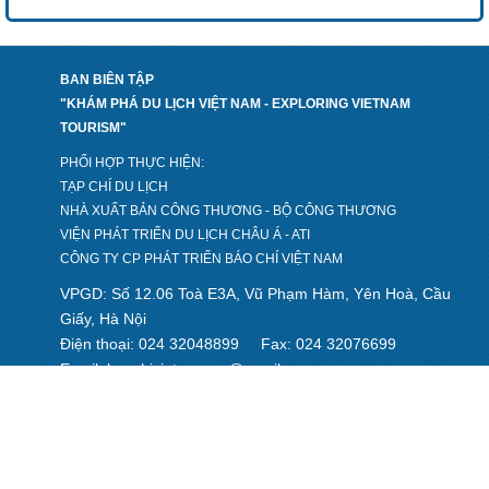
BAN BIÊN TẬP
"KHÁM PHÁ DU LỊCH VIỆT NAM - EXPLORING VIETNAM
TOURISM"
PHỐI HỢP THỰC HIỆN:
TẠP CHÍ DU LỊCH
NHÀ XUẤT BẢN CÔNG THƯƠNG - BỘ CÔNG THƯƠNG
VIỆN PHÁT TRIỂN DU LỊCH CHÂU Á - ATI
CÔNG TY CP PHÁT TRIỂN BÁO CHÍ VIỆT NAM
VPGD: Số 12.06 Toà E3A, Vũ Phạm Hàm, Yên Hoà, Cầu
Giấy, Hà Nội
Điện thoại: 024 32048899
Fax: 024 32076699
Email
baochivietnam.ns@gmail.com
:
Chịu trách nhiệm nội dung: Phan Thị Thanh Huyền
Giấy phép số 2280/GP-TTĐT do Sở Thông tin và Truyền thông
Hà Nội cấp ngày 29/7/2022