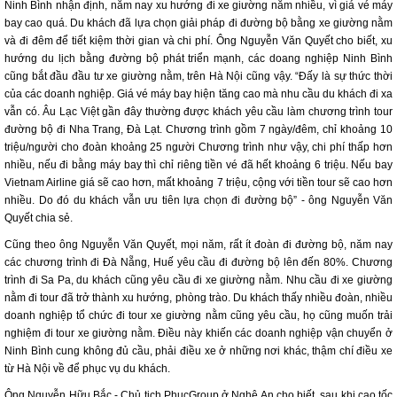
Ninh Bình nhận định, năm nay xu hướng đi xe giường nằm nhiều, vì giá vé máy
bay cao quá. Du khách đã lựa chọn giải pháp đi đường bộ bằng xe giường nằm
và đi đêm để tiết kiệm thời gian và chi phí. Ông Nguyễn Văn Quyết cho biết, xu
hướng du lịch bằng đường bộ phát triển mạnh, các doang nghiệp Ninh Bình
cũng bắt đầu đầu tư xe giường nằm, trên Hà Nội cũng vậy. “Đấy là sự thức thời
của các doanh nghiệp. Giá vé máy bay hiện tăng cao mà nhu cầu du khách đi xa
vẫn có. Âu Lạc Việt gần đây thường được khách yêu cầu làm chương trình tour
đường bộ đi Nha Trang, Đà Lạt. Chương trình gồm 7 ngày/đêm, chỉ khoảng 10
triệu/người cho đoàn khoảng 25 người Chương trình như vậy, chi phí thấp hơn
nhiều, nếu đi bằng máy bay thì chỉ riêng tiền vé đã hết khoảng 6 triệu. Nếu bay
Vietnam Airline giá sẽ cao hơn, mất khoảng 7 triệu, cộng với tiền tour sẽ cao hơn
nhiều. Do đó du khách vẫn ưu tiên lựa chọn đi đường bộ” - ông Nguyễn Văn
Quyết chia sẻ.
Cũng theo ông Nguyễn Văn Quyết, mọi năm, rất ít đoàn đi đường bộ, năm nay
các chương trình đi Đà Nẵng, Huế yêu cầu đi đường bộ lên đến 80%. Chương
trình đi Sa Pa, du khách cũng yêu cầu đi xe giường nằm. Nhu cầu đi xe giường
nằm đi tour đã trở thành xu hướng, phòng trào. Du khách thấy nhiều đoàn, nhiều
doanh nghiệp tổ chức đi tour xe giường nằm cũng yêu cầu, họ cũng muốn trải
nghiệm đi tour xe giường nằm. Điều này khiến các doanh nghiệp vận chuyển ở
Ninh Bình cung không đủ cầu, phải điều xe ở những nơi khác, thậm chí điều xe
từ Hà Nội về để phục vụ du khách.
Ông Nguyễn Hữu Bắc - Chủ tịch PhucGroup ở Nghệ An cho biết, sau khi cao tốc