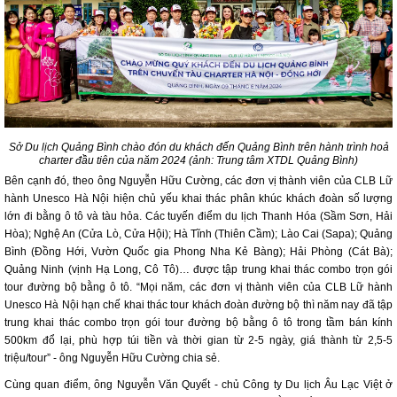
Sở Du lịch Quảng Bình chào đón du khách đến Quảng Bình trên hành trình hoả
charter đầu tiên của năm 2024 (ảnh: Trung tâm XTDL Quảng Bình)
Bên cạnh đó, theo ông Nguyễn Hữu Cường, các đơn vị thành viên của CLB Lữ
hành Unesco Hà Nội hiện chủ yếu khai thác phân khúc khách đoàn số lượng
lớn đi bằng ô tô và tàu hỏa. Các tuyến điểm du lịch Thanh Hóa (Sầm Sơn, Hải
Hòa); Nghệ An (Cửa Lò, Cửa Hội); Hà Tĩnh (Thiên Cầm); Lào Cai (Sapa); Quảng
Bình (Đồng Hới, Vườn Quốc gia Phong Nha Kẻ Bàng); Hải Phòng (Cát Bà);
Quảng Ninh (vịnh Hạ Long, Cô Tô)… được tập trung khai thác combo trọn gói
tour đường bộ bằng ô tô. “Mọi năm, các đơn vị thành viên của CLB Lữ hành
Unesco Hà Nội hạn chế khai thác tour khách đoàn đường bộ thì năm nay đã tập
trung khai thác combo trọn gói tour đường bộ bằng ô tô trong tầm bán kính
500km đổ lại, phù hợp túi tiền và thời gian từ 2-5 ngày, giá thành từ 2,5-5
triệu/tour” - ông Nguyễn Hữu Cường chia sẻ.
Cùng quan điểm, ông Nguyễn Văn Quyết - chủ Công ty Du lịch Âu Lạc Việt ở