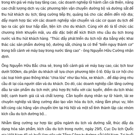
trong khi giá vé máy bay tăng cao, các doanh nghiệp lữ hành cần cải thiện, nâng
cao chất lượng dịch vụ các phương tiện vận chuyển đường bộ và đường sắt để
thu hút khách du lịch; tăng cường tiếp thị, quảng bá cho các điểm đến nội địa;
đẩy mạnh hợp tác với các doanh nghiệp vận chuyển và các cơ quan du lịch để
tạo ra các gói tour hấp dẫn, tiện ích cho du khách. Cùng với đó là tổ chức các
chương trình khuyến mãi, ưu đãi đặc biệt để kích thích nhu cầu du lịch trong
nước và thu hút khách hàng. “Thúc đẩy phát triển du lịch nội địa bằng việc khai
thác các sản phẩm đường bộ, đường sắt, chúng ta có thể “biến nguy thành cơ”
trong bối cảnh vé máy bay trong nước tăng cao” - ông Nguyễn Hữu Cường nhận
định.
Ông Nguyễn Hữu Bắc chia sẻ, trong bối cảnh giá vé máy bay cao, các lịch tour
dưới 500km, đa phần du khách sẽ lựa chọn phương tiện ô tô. Đây là cơ hội cho
các loại hình giao thông khác “chia lửa” như tàu hỏa, xe khách... để đáp ứng nhu
cầu đi lại của người dân và du khách. Do đó, các doanh nghiệp cần tăng cường
đầu tư sản phẩm du lịch mới, phù hợp thị hiếu với các tuyến, điểm du lịch khác
biệt, cạnh tranh giá cả và chất lượng. Cần tuyển dụng nhân sự lữ hành, lái xe
chuyên nghiệp và tăng cường đào tạo văn hóa du lịch, nâng tầm phục vụ; liên
kết cùng các hãng vận chuyển lớn tại Hà Nội và một số tỉnh thành lập các nhóm
kích cầu du lịch đường bộ...
Nhằm tăng cường sự hợp tác giữa ngành du lịch và đường sắt, thúc đẩy đa
dạng hóa sản phẩm, kích cầu du lịch trong nước, ngày 29/5, Cục Du lịch Quốc
gia Việt Nam đã có buổi làm việc với Tổng Công ty đường sắt Việt Nam. Tại buổi