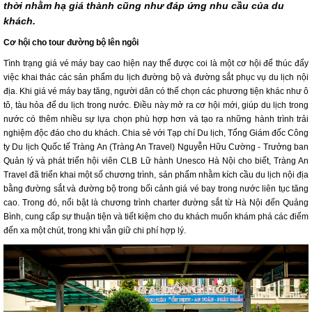
thời nhằm hạ giá thành cũng như đáp ứng nhu cầu của du
khách.
Cơ hội cho tour đường bộ lên ngôi
Tình trạng giá vé máy bay cao hiện nay thể được coi là một cơ hội để thúc đẩy
việc khai thác các sản phẩm du lịch đường bộ và đường sắt phục vụ du lịch nội
địa. Khi giá vé máy bay tăng, người dân có thể chọn các phương tiện khác như ô
tô, tàu hỏa để du lịch trong nước. Điều này mở ra cơ hội mới, giúp du lịch trong
nước có thêm nhiều sự lựa chọn phù hợp hơn và tạo ra những hành trình trải
nghiệm độc đáo cho du khách. Chia sẻ với Tạp chí Du lịch, Tổng Giám đốc Công
ty Du lịch Quốc tế Tràng An (Tràng An Travel) Nguyễn Hữu Cường - Trưởng ban
Quản lý và phát triển hội viên CLB Lữ hành Unesco Hà Nội cho biết, Tràng An
Travel đã triển khai một số chương trình, sản phẩm nhằm kích cầu du lịch nội địa
bằng đường sắt và đường bộ trong bối cảnh giá vé bay trong nước liên tục tăng
cao. Trong đó, nổi bật là chương trình charter đường sắt từ Hà Nội đến Quảng
Bình, cung cấp sự thuận tiện và tiết kiệm cho du khách muốn khám phá các điểm
đến xa một chút, trong khi vẫn giữ chi phí hợp lý.