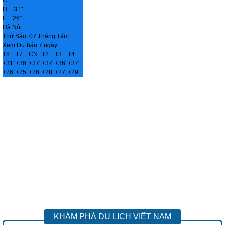
C
H:
+
31°
L:
+
26°
Hà Nội
Thứ Sáu, 07 Tháng Tám
Xem Dự báo 7 ngày
T5
T7
CN
T2
T3
T4
+
31°
+
36°
+
37°
+
37°
+
36°
+
37°
+
26°
+
25°
+
26°
+
28°
+
27°
+
29°
KHÁM PHÁ DU LỊCH VIỆT NAM