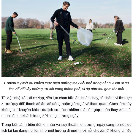
CopenPay mời du khách thực hiện những thay đổi nhỏ trong hành vi khi đi du
lịch để đổi lấy những ưu đãi trong thành phố, ví dụ như thu gom rác thải
Từ việc nhặt rác, đi xe đạp, đến lựa chọn bữa ăn thuần chay, các hành vi tích cực
được “quy đổi” thành đồ ăn, đồ uống hoặc giảm giá vé tham quan. Cách làm này
không chỉ khuyến khích du lịch có trách nhiệm mà còn góp phần thay đổi thói
quen của du khách trong đời sống thường ngày.
Trong bối cảnh biến đổi khí hậu và suy thoái môi trường ngày càng rõ nét, du
lịch tái tạo đang nổi lên như một hướng đi mới - nơi mỗi chuyến đi không chỉ để