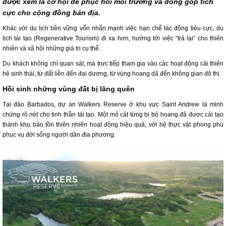
được xem là cơ hội để phục hồi môi trường và đóng góp tích
cực cho cộng đồng bản địa.
Khác với du lịch bền vững vốn nhấn mạnh việc hạn chế tác động tiêu cực, du
lịch tái tạo (Regenerative Tourism) đi xa hơn, hướng tới việc “trả lại” cho thiên
nhiên và xã hội những giá trị cụ thể.
Du khách không chỉ quan sát, mà trực tiếp tham gia vào các hoạt động cải thiện
hệ sinh thái, từ đất liền đến đại dương, từ vùng hoang dã đến không gian đô thị.
Hồi sinh những vùng đất bị lãng quên
Tại đảo Barbados, dự án Walkers Reserve ở khu vực Saint Andrew là minh
chứng rõ nét cho tinh thần tái tạo. Một mỏ cát từng bị bỏ hoang đã được cải tạo
thành khu bảo tồn thiên nhiên hoạt động hiệu quả, với hệ thực vật phong phú
phục vụ đời sống người dân địa phương.