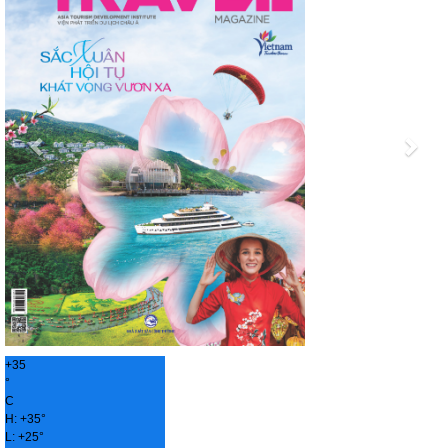
+
35
°
C
H:
+
35°
L:
+
25°