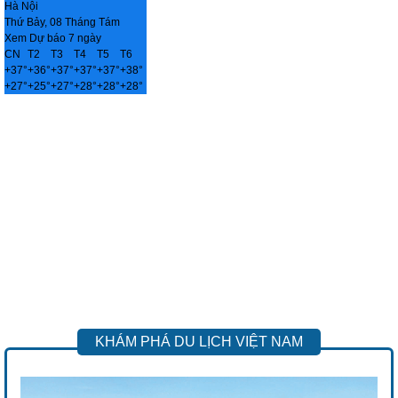
Hà Nội
Thứ Bảy, 08 Tháng Tám
Xem Dự báo 7 ngày
CN
T2
T3
T4
T5
T6
+
37°
+
36°
+
37°
+
37°
+
37°
+
38°
+
27°
+
25°
+
27°
+
28°
+
28°
+
28°
KHÁM PHÁ DU LỊCH VIỆT NAM
Previous
Next