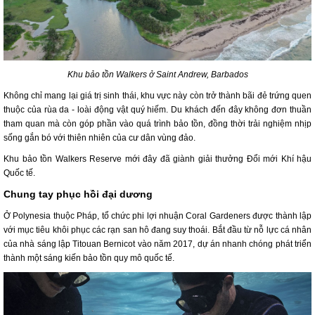
Khu bảo tồn Walkers ở Saint Andrew, Barbados
Không chỉ mang lại giá trị sinh thái, khu vực này còn trở thành bãi đẻ trứng quen
thuộc của rùa da - loài động vật quý hiếm. Du khách đến đây không đơn thuần
tham quan mà còn góp phần vào quá trình bảo tồn, đồng thời trải nghiệm nhịp
sống gắn bó với thiên nhiên của cư dân vùng đảo.
Khu bảo tồn Walkers Reserve mới đây đã giành giải thưởng Đổi mới Khí hậu
Quốc tế.
Chung tay phục hồi đại dương
Ở Polynesia thuộc Pháp, tổ chức phi lợi nhuận Coral Gardeners được thành lập
với mục tiêu khôi phục các rạn san hô đang suy thoái. Bắt đầu từ nỗ lực cá nhân
của nhà sáng lập Titouan Bernicot vào năm 2017, dự án nhanh chóng phát triển
thành một sáng kiến bảo tồn quy mô quốc tế.