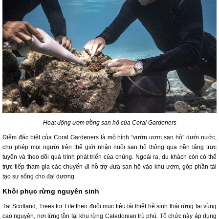
Hoạt động ươm trồng san hô của Coral Gardeners
Điểm đặc biệt của Coral Gardeners là mô hình “vườn ươm san hô” dưới nước,
cho phép mọi người trên thế giới nhận nuôi san hô thông qua nền tảng trực
tuyến và theo dõi quá trình phát triển của chúng. Ngoài ra, du khách còn có thể
trực tiếp tham gia các chuyến đi hỗ trợ đưa san hô vào khu ươm, góp phần tái
tạo sự sống cho đại dương.
Khôi phục rừng nguyên sinh
Tại Scotland, Trees for Life theo đuổi mục tiêu tái thiết hệ sinh thái rừng tại vùng
cao nguyên, nơi từng tồn tại khu rừng Caledonian trù phú. Tổ chức này áp dụng