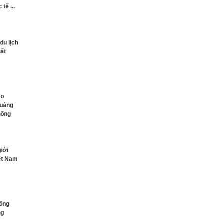
tế ...
du lịch
ất
ào
quảng
hống
giới
iệt Nam
hống
ng