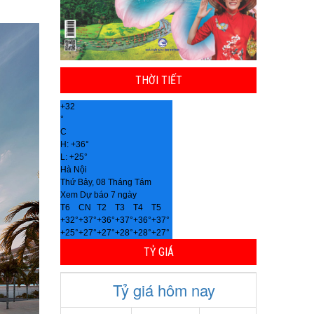
THỜI TIẾT
+
32
°
C
H:
+
36°
L:
+
25°
Hà Nội
Thứ Bảy, 08 Tháng Tám
Xem Dự báo 7 ngày
T6
CN
T2
T3
T4
T5
+
32°
+
37°
+
36°
+
37°
+
36°
+
37°
+
25°
+
27°
+
27°
+
28°
+
28°
+
27°
TỶ GIÁ