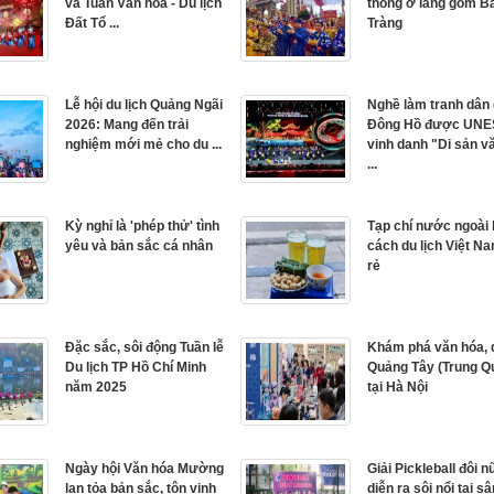
và Tuần Văn hóa - Du lịch
thống ở làng gốm B
Đất Tổ ...
Tràng
Lễ hội du lịch Quảng Ngãi
Nghề làm tranh dân 
2026: Mang đến trải
Đông Hồ được UN
nghiệm mới mẻ cho du ...
vinh danh "Di sản v
...
Kỳ nghỉ là 'phép thử' tình
Tạp chí nước ngoài
yêu và bản sắc cá nhân
cách du lịch Việt Na
rẻ
Đặc sắc, sôi động Tuần lễ
Khám phá văn hóa, d
Du lịch TP Hồ Chí Minh
Quảng Tây (Trung Q
năm 2025
tại Hà Nội
Ngày hội Văn hóa Mường
Giải Pickleball đôi n
lan tỏa bản sắc, tôn vinh
diễn ra sôi nổi tại s