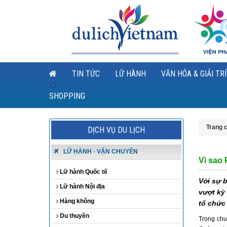
TIN TỨC
LỮ HÀNH
VĂN HÓA & GIẢI TRÍ
SHOPPING
Trang 
DỊCH VỤ DU LỊCH
LỮ HÀNH - VẬN CHUYỂN
Vì sao
Lữ hành Quốc tế
Với sự 
Lữ hành Nội địa
vượt kỳ
Hàng không
tổ chức
Du thuyền
Trong chu