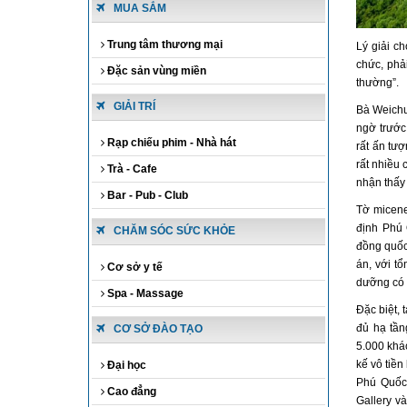
MUA SẮM
Trung tâm thương mại
Lý giải c
chức, phải
Đặc sản vùng miền
thường”.
GIẢI TRÍ
Bà Weichu
ngờ trước 
Rạp chiếu phim - Nhà hát
rất ấn tượ
rất nhiều 
Trà - Cafe
nhận thấy 
Bar - Pub - Club
Tờ micene
định Phú 
CHĂM SÓC SỨC KHỎE
đồng quốc
án, với tổ
Cơ sở y tế
dưỡng có 
Spa - Massage
Đặc biệt,
đủ hạ tần
CƠ SỞ ĐÀO TẠO
5.000 khác
kế vô tiền
Đại học
Phú Quốc 
Cao đẳng
Gallery v