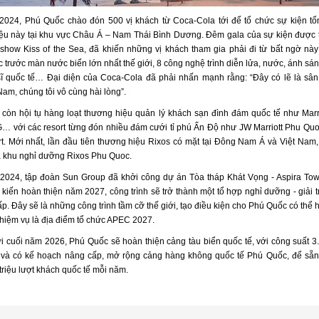
2024, Phú Quốc chào đón 500 vị khách từ Coca-Cola tới để tổ chức sự kiện tổ
ệu này tại khu vực Châu Á – Nam Thái Bình Dương. Đêm gala của sự kiện được t
show Kiss of the Sea, đã khiến những vị khách tham gia phải đi từ bất ngờ nà
 trước màn nước biển lớn nhất thế giới, 8 công nghệ trình diễn lửa, nước, ánh sán
ĩ quốc tế… Đại diện của Coca-Cola đã phải nhấn mạnh rằng: “Đây có lẽ là sâ
Nam, chúng tôi vô cùng hài lòng”.
còn hội tụ hàng loạt thương hiệu quản lý khách sạn đình đám quốc tế như Marrio
HG… với các resort từng đón nhiều đám cưới tỉ phú Ấn Độ như JW Marriott Phu Qu
t. Mới nhất, lần đầu tiên thương hiệu Rixos có mặt tại Đông Nam Á và Việt Nam,
là khu nghỉ dưỡng Rixos Phu Quoc.
2024, tập đoàn Sun Group đã khởi công dự án Tòa tháp Khát Vọng - Aspira Tow
iến hoàn thiện năm 2027, công trình sẽ trở thành một tổ hợp nghỉ dưỡng - giải tr
p. Đây sẽ là những công trình tầm cỡ thế giới, tạo điều kiện cho Phú Quốc có thể
nhiệm vụ là địa điểm tổ chức APEC 2027.
ới cuối năm 2026, Phú Quốc sẽ hoàn thiện cảng tàu biển quốc tế, với công suất 3
 và có kế hoạch nâng cấp, mở rộng cảng hàng không quốc tế Phú Quốc, để sẵ
triệu lượt khách quốc tế mỗi năm.