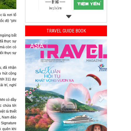
 là nơi tổ
ốc độ “phi
TRAVEL GUIDE BOOK
 ngừng bất
Previous
Next
đã thực sự
 mà còn có
tôi thực sự
u, đã nhận
u hút cộng
tới 311 dự
i trí, nghỉ
khi có đầy
c chứa tới
t là thiết
hà, Nam đảo
 Signature
ó quên khi