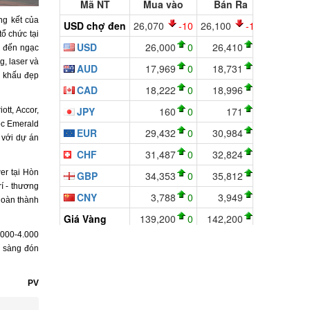
ng kết của
ổ chức tại
y đến ngạc
g, laser và
n khấu đẹp
tt, Accor,
oc Emerald
 với dự án
er tại Hòn
í - thương
 hoàn thành
.000-4.000
n sàng đón
PV