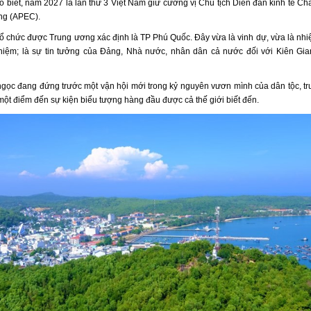
 biết, năm 2027 là lần thứ 3 Việt Nam giữ cương vị Chủ tịch Diễn đàn kinh tế Châ
ng (APEC).
tổ chức được Trung ương xác định là TP Phú Quốc. Đây vừa là vinh dự, vừa là nhi
nhiệm; là sự tin tưởng của Đảng, Nhà nước, nhân dân cả nước đối với Kiên Gi
gọc đang đứng trước một vận hội mới trong kỷ nguyên vươn mình của dân tộc, tr
một điểm đến sự kiện biểu tượng hàng đầu được cả thế giới biết đến.