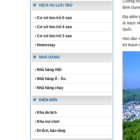
Cường cho
DỊCH VỤ LƯU TRÚ
Bình Dươ
Địa điểm 
Cơ sở lưu trú 5 sao
là trách 
Cơ sở lưu trú 4 sao
Quốc.
Cơ sở lưu trú 3 sao
Hòn đảo n
Homestay
trở thành 
NHÀ HÀNG
Nhà hàng Việt
Nhà hàng Á - Âu
Nhà hàng chay
ĐIỂM ĐẾN
Khu du lịch
Khu vui chơi
Di tích, bảo tàng