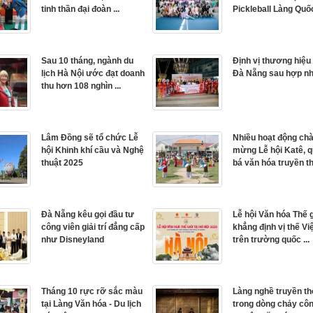
tinh thần đại đoàn ...
Pickleball Làng Quốc 
Sau 10 tháng, ngành du
Định vị thương hiệu 
lịch Hà Nội ước đạt doanh
Đà Nẵng sau hợp nh
thu hơn 108 nghìn ...
Lâm Đồng sẽ tổ chức Lễ
Nhiều hoạt động ch
hội Khinh khí cầu và Nghệ
mừng Lễ hội Katê, 
thuật 2025
bá văn hóa truyền t
Đà Nẵng kêu gọi đầu tư
Lễ hội Văn hóa Thế 
công viên giải trí đẳng cấp
khẳng định vị thế V
như Disneyland
trên trường quốc ...
Tháng 10 rực rỡ sắc màu
Làng nghề truyền t
tại Làng Văn hóa - Du lịch
trong dòng chảy cô