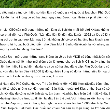
ho việc ngày càng có nhiều sự kiện tầm cỡ quốc gia và quốc tế lựa chọn Phú Quốc
 kể đến là hệ thống cơ sở hạ tầng ngày càng được hoàn thiện và phát triển, với t
n Liu, CEO của một trong những nền tảng du lịch lớn nhất thế giới KKday, không
sự phát triển của Phú Quốc: “Lần đầu tiên tôi đến đây là năm 2022 và lúc đó tôi 
ng với dự án cáp treo. Lần này trở lại, không chỉ có cơ sở hạ tầng hay khách sạn
chương trình, các buổi biểu diễn, chợ đêm. Mọi thứ như đã kết nối lại với nhau, và 
một hệ sinh thái đang phát triển”.
t của Úc – một trong những trang thông tin về du lịch MICE có tiếng nhất toàn cầ
Quốc đang nổi lên như một điểm đến lý tưởng cho du lịch MICE, ngày càng th
 tế nhờ nhiều trải nghiệm đa dạng và cơ sở hạ tầng đẳng cấp. Phú Quốc đang có 
ng vốn đầu tư lên đến 428.000 tỷ đồng, nhiều trong số đó là những siêu tổ hợp giả
sức cạnh tranh cao trong nước và trong khu vực.
 tại Nam đảo Phú Quốc, khu vực Thị trấn Hoàng Hôn và Bãi Kem rất giàu tiềm năng 
g để tổ chức những sự kiện quy mô. Sân khấu ngoài trời Kiss of the Sea có sứ
h, với đầy đủ công nghệ ánh sáng, âm thanh và pháo hoa hiện đại nhất, và đặc biệ
 khoáng hậu chưa từng xuất hiện tại đâu trên thế giới. Với những sự kiện trong n
có thể đáp ứng với 2 phòng hội nghị có sức chứa lên tới 1.000 khách tại Sun
à Sun Tropical Ballroom. Các buổi tiệc chiêu đãi sau sự kiện cũng sẽ trở nên kh