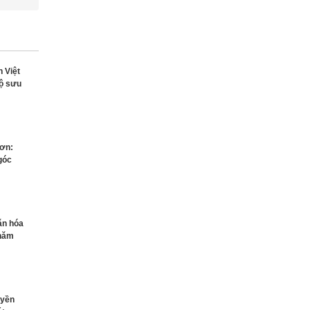
n Việt
bộ sưu
Sơn:
góc
ăn hóa
 năm
uyền