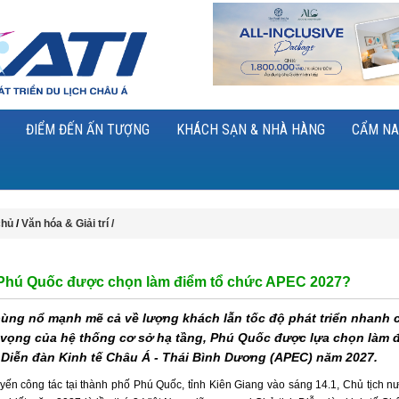
ĐIỂM ĐẾN ẤN TƯỢNG
KHÁCH SẠN & NHÀ HÀNG
CẨM NA
chủ
/
Văn hóa & Giải trí /
 Phú Quốc được chọn làm điểm tổ chức APEC 2027?
bùng nổ mạnh mẽ cả về lượng khách lẫn tốc độ phát triển nhanh
 vọng của hệ thống cơ sở hạ tầng, Phú Quốc được lựa chọn làm đ
 Diễn đàn Kinh tế Châu Á - Thái Bình Dương (APEC) năm 2027.
yến công tác tại thành phố Phú Quốc, tỉnh Kiên Giang vào sáng 14.1, Chủ tịch 