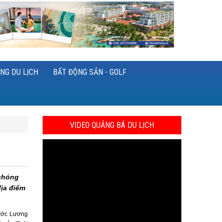
NG DU LỊCH
BẤT ĐỘNG SẢN - GOLF
VIDEO QUẢNG BÁ DU LỊCH
 chóng
ịa điểm
nước Lương