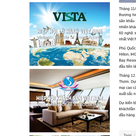
Tháng 11/
thương hi
sân khấu 
nhiên khác
60 nghệ s
nhất Việt 
Phú Quốc 
Hilton, I
Bay Resor
đầu tiên 
Tháng 12.
Thơm. Dự k
mại cao cấ
xuất sắc 
Dự kiến t
khách/lần
đầu hàng 
Tags