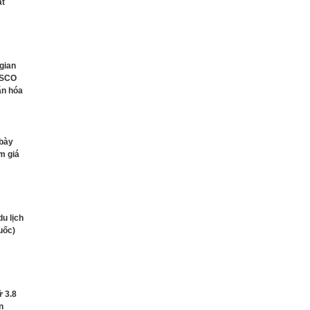
át
gian
ESCO
ăn hóa
 bày
m giá
u lịch
uốc)
ữ 3.8
ân