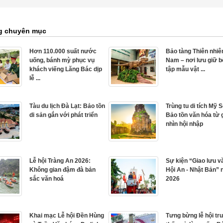
g chuyên mục
Hơn 110.000 suất nước
Bảo tàng Thiên nhiê
uống, bánh mỳ phục vụ
Nam – nơi lưu giữ 
khách viếng Lăng Bác dịp
tập mẫu vật ...
lễ ...
Tàu du lịch Đà Lạt: Bảo tồn
Trùng tu di tích Mỹ 
di sản gắn với phát triển
Bảo tồn văn hóa từ 
nhìn hội nhập
Lễ hội Tràng An 2026:
Sự kiện “Giao lưu v
Không gian đậm đà bản
Hội An - Nhật Bản”
sắc văn hoá
2026
Khai mạc Lễ hội Đền Hùng
Tưng bừng lễ hội tr