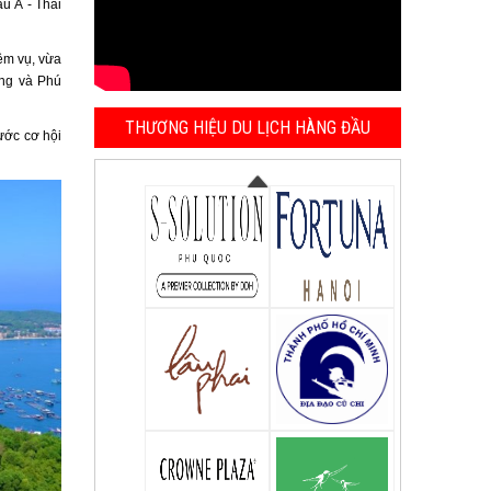
u Á - Thái
ệm vụ, vừa
ang và Phú
THƯƠNG HIỆU DU LỊCH HÀNG ĐẦU
ước cơ hội