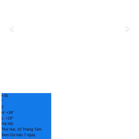
+
36
°
C
H:
+
38°
L:
+
28°
Hà Nội
Thứ Hai, 10 Tháng Tám
Xem Dự báo 7 ngày