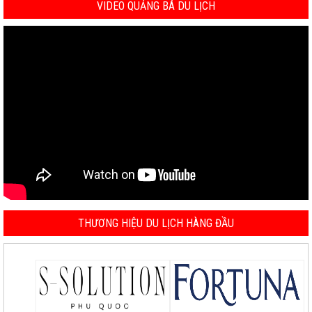
VIDEO QUẢNG BÁ DU LỊCH
THƯƠNG HIỆU DU LỊCH HÀNG ĐẦU