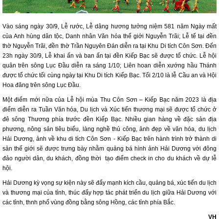
Vào sáng ngày 30/9, Lễ rước, Lễ dâng hương tưởng niệm 581 năm Ngày mất
của Anh hùng dân tộc, Danh nhân Văn hóa thế giới Nguyễn Trãi; Lễ tế tại đền
thờ Nguyễn Trãi, đền thờ Trần Nguyên Đán diễn ra tại Khu Di tích Côn Sơn. Đến
23h ngày 30/9, Lễ khai ấn và ban ấn tại đền Kiếp Bạc sẽ được tổ chức. Lễ hội
quân trên sông Lục Đầu diễn ra sáng 1/10; Liên hoan diễn xướng hầu Thánh
được tổ chức tối cùng ngày tại Khu Di tích Kiếp Bạc. Tối 2/10 là lễ Cầu an và Hội
Hoa đăng trên sông Lục Đầu.
Một điểm mới nữa của Lễ hội mùa Thu Côn Sơn – Kiếp Bạc năm 2023 là địa
điểm diễn ra Tuần Văn hóa, Du lịch và Xúc tiến thương mại sẽ được tổ chức ở
đê sông Thương phía trước đền Kiếp Bạc. Nhiều gian hàng về đặc sản địa
phương, nông sản tiêu biểu, làng nghề thủ công, ảnh đẹp về văn hóa, du lịch
Hải Dương, ảnh về khu di tích Côn Sơn - Kiếp Bạc trên hành trình trở thành di
sản thế giới sẽ được trưng bày nhằm quảng bá hình ảnh Hải Dương với đông
đảo người dân, du khách, đồng thời tạo điểm check in cho du khách về dự lễ
hội.
Hải Dương kỳ vọng sự kiện này sẽ đẩy mạnh kích cầu, quảng bá, xúc tiến du lịch
và thương mại của tỉnh, thúc đẩy hợp tác phát triển du lịch giữa Hải Dương với
các tỉnh, thnh phố vùng đồng bằng sông Hồng, các tỉnh phía Bắc.
VH