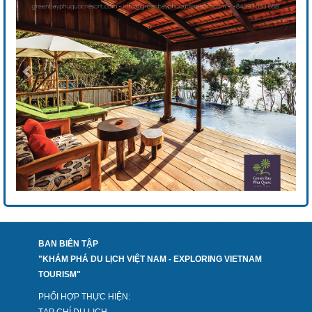
BAN BIÊN TẬP
"KHÁM PHÁ DU LỊCH VIỆT NAM - EXPLORING VIETNAM
TOURISM"
PHỐI HỢP THỰC HIỆN:
TẠP CHÍ DU LỊCH