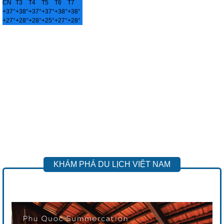
CN
T3
T4
T5
T6
T7
+
37°
+
38°
+
37°
+
37°
+
38°
+
38°
+
27°
+
28°
+
28°
+
25°
+
27°
+
28°
KHÁM PHÁ DU LỊCH VIỆT NAM
Previous
Next