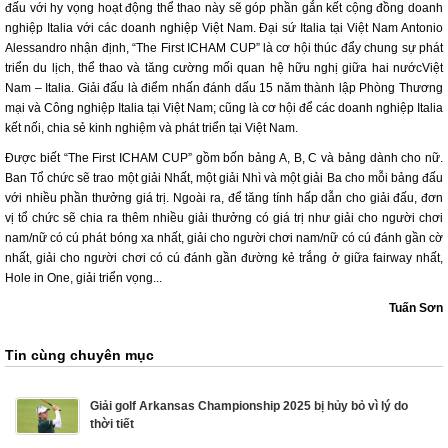
đấu với hy vọng hoạt động thể thao này sẽ góp phần gắn kết cộng đồng doanh
nghiệp Italia với các doanh nghiệp Việt Nam. Đại sứ Italia tại Việt Nam Antonio
Alessandro nhận định, “The First ICHAM CUP” là cơ hội thúc đẩy chung sự phát
triển du lịch, thể thao và tăng cường mối quan hệ hữu nghị giữa hai nướcViệt
Nam – Italia. Giải đấu là điểm nhấn đánh dấu 15 năm thành lập Phòng Thương
mại và Công nghiệp Italia tại Việt Nam; cũng là cơ hội để các doanh nghiệp Italia
kết nối, chia sẻ kinh nghiệm và phát triển tại Việt Nam.
Được biết “The First ICHAM CUP” gồm bốn bảng A, B, C và bảng dành cho nữ.
Ban Tổ chức sẽ trao một giải Nhất, một giải Nhì và một giải Ba cho mỗi bảng đấu
với nhiều phần thưởng giá trị. Ngoài ra, để tăng tính hấp dẫn cho giải đấu, đơn
vị tổ chức sẽ chia ra thêm nhiều giải thưởng có giá trị như giải cho người chơi
nam/nữ có cú phát bóng xa nhất, giải cho người chơi nam/nữ có cú đánh gần cờ
nhất, giải cho người chơi có cú đánh gần đường kẻ trắng ở giữa fairway nhất,
Hole in One, giải triển vọng...
Tuấn Sơn
Tin cùng chuyên mục
Giải golf Arkansas Championship 2025 bị hủy bỏ vì lý do
thời tiết