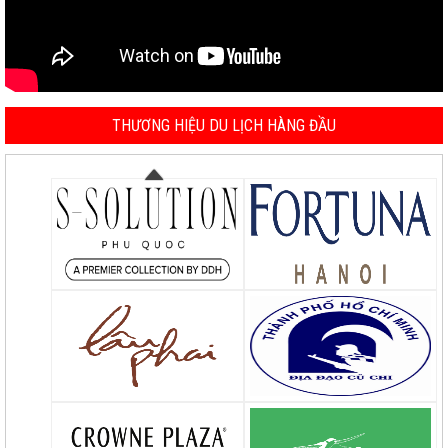
THƯƠNG HIỆU DU LỊCH HÀNG ĐẦU