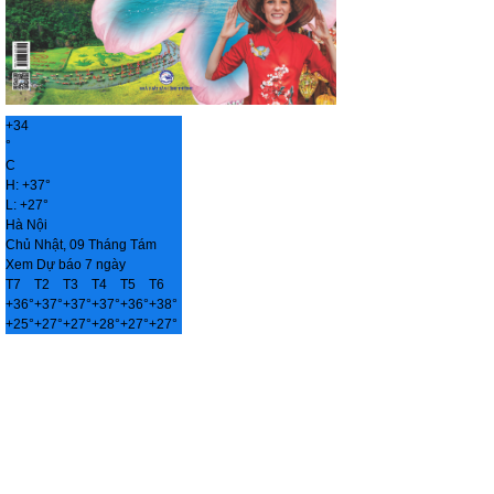
+
34
°
C
H:
+
37°
L:
+
27°
Hà Nội
Chủ Nhật, 09 Tháng Tám
Xem Dự báo 7 ngày
T7
T2
T3
T4
T5
T6
+
36°
+
37°
+
37°
+
37°
+
36°
+
38°
+
25°
+
27°
+
27°
+
28°
+
27°
+
27°