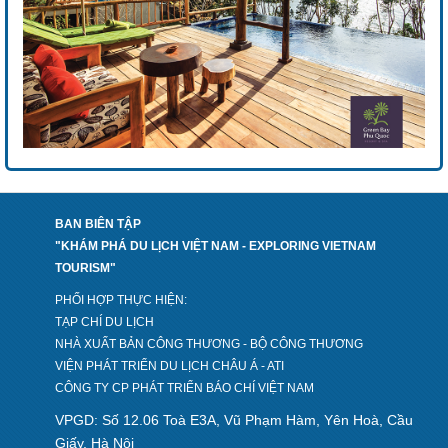
BAN BIÊN TẬP
"KHÁM PHÁ DU LỊCH VIỆT NAM - EXPLORING VIETNAM
TOURISM"
PHỐI HỢP THỰC HIỆN:
TẠP CHÍ DU LỊCH
NHÀ XUẤT BẢN CÔNG THƯƠNG - BỘ CÔNG THƯƠNG
VIỆN PHÁT TRIỂN DU LỊCH CHÂU Á - ATI
CÔNG TY CP PHÁT TRIỂN BÁO CHÍ VIỆT NAM
VPGD: Số 12.06 Toà E3A, Vũ Phạm Hàm, Yên Hoà, Cầu
Giấy, Hà Nội