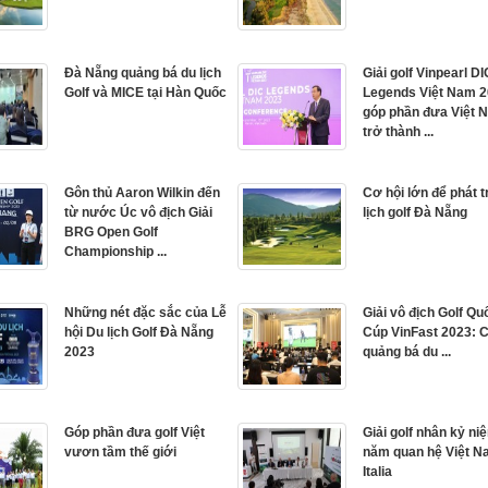
Đà Nẵng quảng bá du lịch
Giải golf Vinpearl DI
Golf và MICE tại Hàn Quốc
Legends Việt Nam 
góp phần đưa Việt 
trở thành ...
Gôn thủ Aaron Wilkin đến
Cơ hội lớn để phát t
từ nước Úc vô địch Giải
lịch golf Đà Nẵng
BRG Open Golf
Championship ...
Những nét đặc sắc của Lễ
Giải vô địch Golf Quố
hội Du lịch Golf Đà Nẵng
Cúp VinFast 2023: 
2023
quảng bá du ...
Góp phần đưa golf Việt
Giải golf nhân kỷ ni
vươn tầm thế giới
năm quan hệ Việt N
Italia