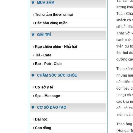
Tại sân g
MUA SẮM
lượng khá
Tuần Châu
Trung tâm thương mại
khách có 
Đặc sản vùng miền
sẽ bắt đầ
Khác với k
GIẢI TRÍ
cạnh mức p
triển du 
Rạp chiếu phim - Nhà hát
thu hút đ
Trà - Cafe
dưỡng cao
Bar - Pub - Club
Theo đánh 
CHĂM SÓC SỨC KHỎE
những năm
năm liên t
Cơ sở y tế
golf tiêu
Long) và 
Spa - Massage
các khu ng
CƠ SỞ ĐÀO TẠO
đều có th
triển ngành
Đại học
Theo ông 
Cao đẳng
(Hongai T