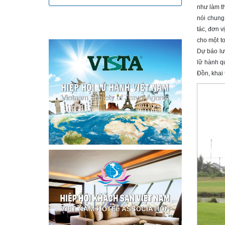
như làm th
nói chung 
tác, đơn v
cho một t
Dự báo lư
lữ hành q
Đồn, khai 