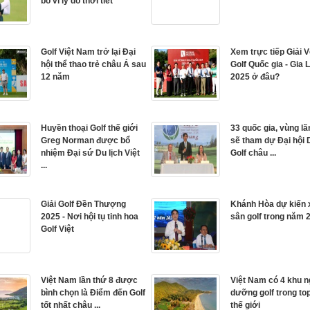
bỏ vì lý do thời tiết
Golf Việt Nam trở lại Đại
Xem trực tiếp Giải V
hội thể thao trẻ châu Á sau
Golf Quốc gia - Gia L
12 năm
2025 ở đâu?
Huyền thoại Golf thế giới
33 quốc gia, vùng lã
Greg Norman được bổ
sẽ tham dự Đại hội 
nhiệm Đại sứ Du lịch Việt
Golf châu ...
...
Giải Golf Đền Thượng
Khánh Hòa dự kiến 
2025 - Nơi hội tụ tinh hoa
sân golf trong năm 
Golf Việt
Việt Nam lần thứ 8 được
Việt Nam có 4 khu n
bình chọn là Điểm đến Golf
dưỡng golf trong to
tốt nhất châu ...
thế giới