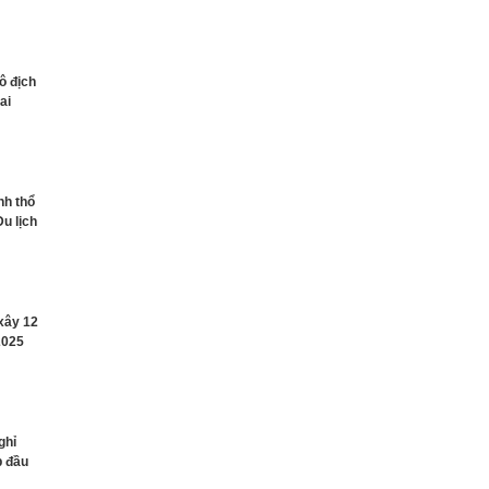
ô địch
ai
nh thổ
Du lịch
xây 12
2025
ghỉ
p đầu