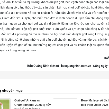
 để khai thác tối đa thị trường khách du lịch golf, bên cạnh hoàn thiện các loại hìn
lịch đang cố gắng thúc đẩy các sản phẩm kết hợp chơi golf với các hoạt động du
mạnh của địa phương để tạo sự khác biệt, hấp dẫn về mặt văn hóa và trải nghiệm
, Giám đốc Sở Du lịch, cho biết: Các đơn vị kinh doanh du lịch cần chủ động xây
ợp tham quan và chơi golf với các địa điểm nổi tiếng hay tổ chức tour chơi xuyên cá
đó, liên kết với Hiệp hội golf Nhật Bản, Hàn Quốc và lựa chọn các công ty lữ hà
đến với địa phương để mở ra nhiều cơ hội phát triển du lịch golf trong tương lai
 Ninh cũng sẽ tổ chức những giải đấu golf chuyên nghiệp và nghiệp dư, các hội 
huấn luyện về golf để thu hút những người chơi golf và du khách thật sự quan t
ày ở cả trong và ngoài nước.
Hoà
Báo Quảng Ninh điện tử - baoquangninh.com.vn - Đăng ngày
g chuyên mục
Giải golf Arkansas
Rory McIlroy vô địch
Championship 2025 bị hủy
golf Irish Open 2025