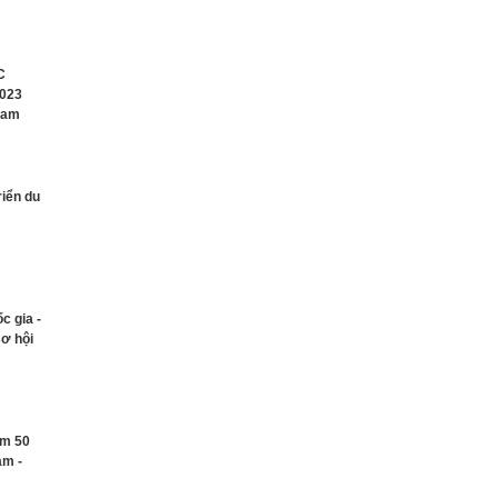
C
2023
Nam
riển du
c gia -
Cơ hội
ệm 50
am -