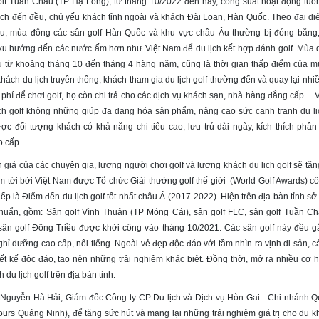
olf Tuần Châu (TP Hạ Long), từ tháng 10/2022 đến nay, công suất hoạt động luô
ch đến đều, chủ yếu khách tỉnh ngoài và khách Đài Loan, Hàn Quốc. Theo đại diệ
, mùa đông các sân golf Hàn Quốc và khu vực châu Âu thường bị đóng băng,
xu hướng đến các nước ấm hơn như Việt Nam để du lịch kết hợp đánh golf. Mùa du
u từ khoảng tháng 10 đến tháng 4 hàng năm, cũng là thời gian thấp điểm của mù
hách du lịch truyền thống, khách tham gia du lịch golf thường đến và quay lại nhi
hí để chơi golf, họ còn chi trả cho các dịch vụ khách sạn, nhà hàng đẳng cấp… Vì
lịch golf không những giúp đa dạng hóa sản phẩm, nâng cao sức cạnh tranh du l
ược đối tượng khách có khả năng chi tiêu cao, lưu trú dài ngày, kích thích phân
 cấp.
giá của các chuyên gia, lượng người chơi golf và lượng khách du lịch golf sẽ tăn
 tới bởi Việt Nam được Tổ chức Giải thưởng golf thế giới (World Golf Awards) c
iếp là Điểm đến du lịch golf tốt nhất châu Á (2017-2022). Hiện trên địa bàn tỉnh s
 chuẩn, gồm: Sân golf Vĩnh Thuận (TP Móng Cái), sân golf FLC, sân golf Tuần C
sân golf Đông Triều được khởi công vào tháng 10/2021. Các sân golf này đều gắ
hỉ dưỡng cao cấp, nổi tiếng. Ngoài vẻ đẹp độc đáo với tầm nhìn ra vịnh di sản, c
iết kế độc đáo, tạo nên những trải nghiệm khác biệt. Đồng thời, mở ra nhiều cơ h
 du lịch golf trên địa bàn tỉnh.
Nguyễn Hà Hải, Giám đốc Công ty CP Du lịch và Dịch vụ Hòn Gai - Chi nhánh 
ours Quảng Ninh), để tăng sức hút và mang lại những trải nghiệm giá trị cho du k