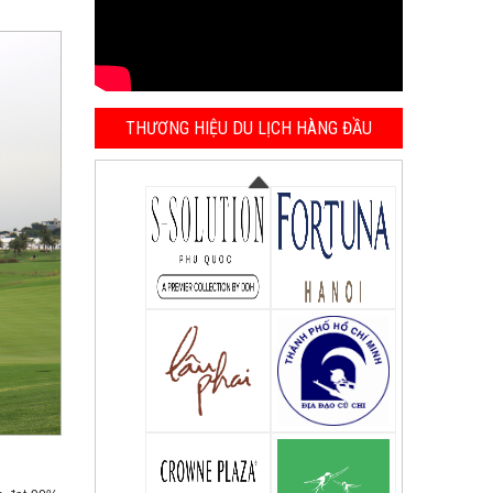
THƯƠNG HIỆU DU LỊCH HÀNG ĐẦU