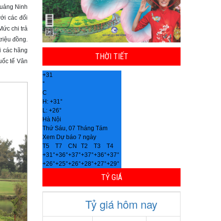
 Quảng Ninh
ới các đối
ức chi trả
riệu đồng.
i các hãng
THỜI TIẾT
uốc tế Vân
+
31
°
C
H:
+
31°
L:
+
26°
Hà Nội
Thứ Sáu, 07 Tháng Tám
Xem Dự báo 7 ngày
T5
T7
CN
T2
T3
T4
+
31°
+
36°
+
37°
+
37°
+
36°
+
37°
+
26°
+
25°
+
26°
+
28°
+
27°
+
29°
TỶ GIÁ