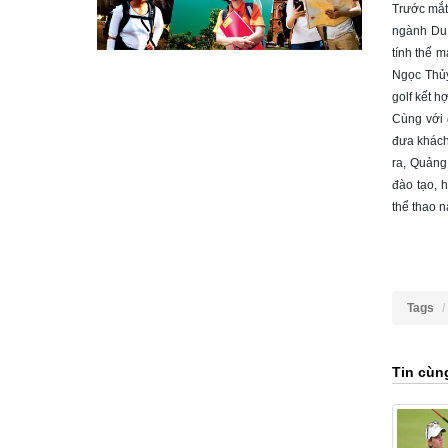
Trước mắt,
ngành Du 
tính thế 
Ngọc Thủy
golf kết h
Cùng với 
đưa khách 
ra, Quảng
đào tạo, 
thể thao n
Tags
Tin cùn