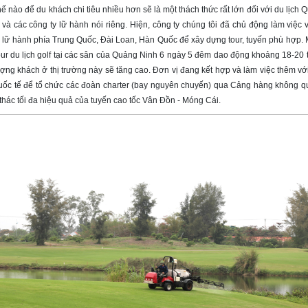
ế nào để du khách chi tiêu nhiều hơn sẽ là một thách thức rất lớn đối với du lịch
và các công ty lữ hành nói riêng. Hiện, công ty chúng tôi đã chủ động làm việc v
ị lữ hành phía Trung Quốc, Đài Loan, Hàn Quốc để xây dựng tour, tuyến phù hợp. M
our du lịch golf tại các sân của Quảng Ninh 6 ngày 5 đêm dao động khoảng 18-20 t
ợng khách ở thị trường này sẽ tăng cao. Đơn vị đang kết hợp và làm việc thêm vớ
uốc tế để tổ chức các đoàn charter (bay nguyên chuyến) qua Cảng hàng không q
thác tối đa hiệu quả của tuyến cao tốc Vân Đồn - Móng Cái.