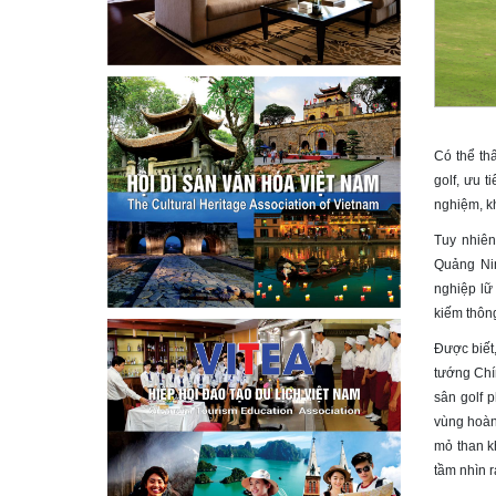
Có thể thấ
golf, ưu t
nghiệm, k
Tuy nhiên
Quảng Nin
nghiệp lữ 
kiếm thông
Được biết
tướng Chí
sân golf p
vùng hoàn
mỏ than k
tầm nhìn 