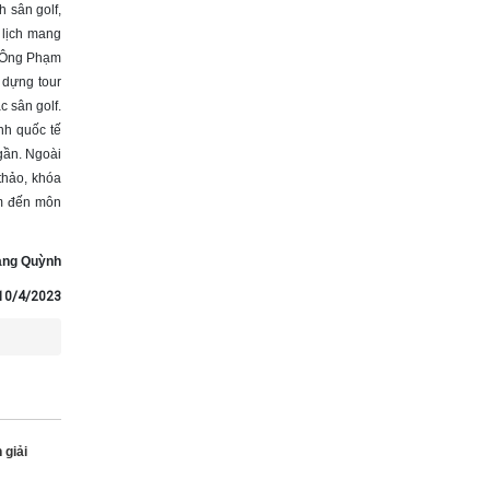
h sân golf,
 lịch mang
. Ông Phạm
 dựng tour
c sân golf.
nh quốc tế
 gần. Ngoài
thảo, khóa
âm đến môn
ng Quỳnh
 10/4/2023
 giải