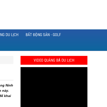
NG DU LỊCH
BẤT ĐỘNG SẢN - GOLF
VIDEO QUẢNG BÁ DU LỊCH
ảng Ninh
n này.
để khai