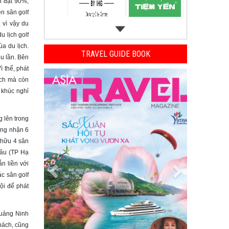
n đạt 90%,
n sân golf
 vì vậy du
 lịch golf
a du lịch.
TRAVEL GUIDE BOOK
ều lần. Bên
 thế, phát
Previous
Next
ịch mà còn
 khúc nghỉ
g lên trong
ông nhận 6
ở hữu 4 sân
hâu (TP Hạ
n liền với
ác sân golf
ội để phát
Quảng Ninh
hách, cũng