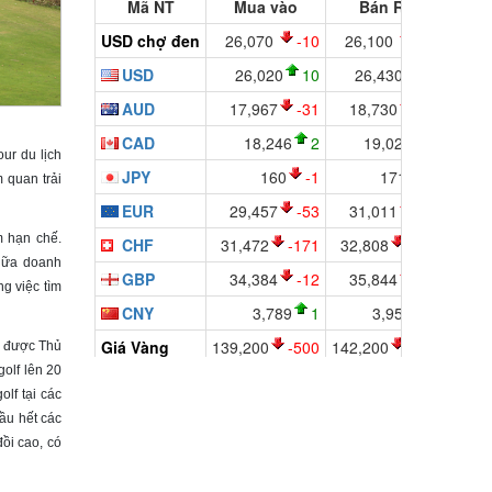
our du lịch
 quan trải
m hạn chế.
giữa doanh
ng việc tìm
a được Thủ
olf lên 20
olf tại các
ầu hết các
ồi cao, có