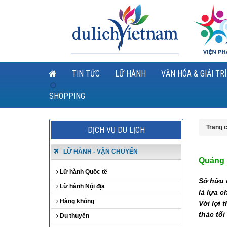
TIN TỨC
LỮ HÀNH
VĂN HÓA & GIẢI TRÍ
SHOPPING
Trang 
DỊCH VỤ DU LỊCH
LỮ HÀNH - VẬN CHUYỂN
Quảng N
Lữ hành Quốc tế
Sở hữu 
Lữ hành Nội địa
là lựa 
Hàng không
Với lợi 
thác tối
Du thuyền