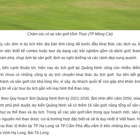
Chăm sóc cỏ tại sân golf Vĩnh Thực (TP Móng Cái)
y, các đơn vị du lịch trên địa bàn tỉnh cũng đã bước đầu khai thác các dịch vụ, t
iên việc thiết kế combo hoặc tour đa dạng các trải nghiệm gồm cả đánh golf, tham
hám phá, chụp ảnh tại sân golf; dịch vụ nghỉ dưỡng và các cảnh đẹp xung quanh.
, bên cạnh thuận lợi, hiện nay du lịch golf tại Quảng Ninh cũng còn nhiều điể
h chưa có những công ty du lịch chuyên khai thác du lịch golf. Sự liên kết 
hành và sân golf còn khá lỏng lẻo, vì vậy, du khách quốc tế còn gặp khó khăn tro
 tin về các tour du lịch gắn với loại hình thể thao này...
, theo Quy hoạch tỉnh Quảng Ninh thời kỳ 2021-2030, tầm nhìn đến năm 2050, vừ
nh phủ phê duyệt, dự kiến Quảng Ninh sẽ có thêm 16 sân golf, nâng tổng số sân g
hục vụ thể thao và du lịch. Trong số các sân golf nằm trong quy hoạch mới, sân g
 nguyên mỏ than được coi là trường hợp đặc biệt và sẽ là duy nhất ở Việt Nam. H
hai thác lộ thiên tại TP Hạ Long và TP Cẩm Phả đều nằm ở trên những khu vực đ
ra Vịnh Hạ Long, Bái Tử Long.