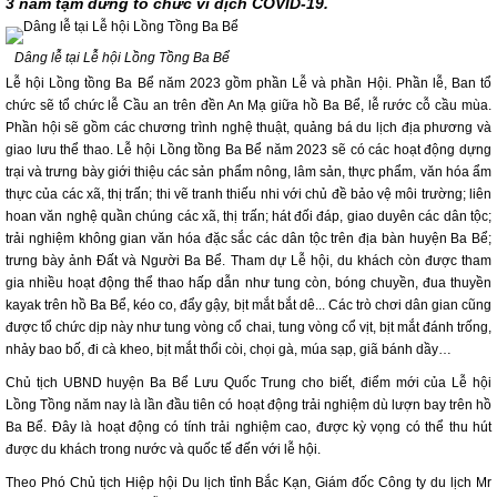
3 năm tạm dừng tổ chức vì dịch COVID-19.
Dâng lễ tại Lễ hội Lồng Tồng Ba Bể
Lễ hội Lồng tồng Ba Bể năm 2023 gồm phần Lễ và phần Hội. Phần lễ, Ban tổ
chức sẽ tổ chức lễ Cầu an trên đền An Mạ giữa hồ Ba Bể, lễ rước cỗ cầu mùa.
Phần hội sẽ gồm các chương trình nghệ thuật, quảng bá du lịch địa phương và
giao lưu thể thao. Lễ hội Lồng tồng Ba Bể năm 2023 sẽ có các hoạt động dựng
trại và trưng bày giới thiệu các sản phẩm nông, lâm sản, thực phẩm, văn hóa ẩm
thực của các xã, thị trấn; thi vẽ tranh thiếu nhi với chủ đề bảo vệ môi trường; liên
hoan văn nghệ quần chúng các xã, thị trấn; hát đối đáp, giao duyên các dân tộc;
trải nghiệm không gian văn hóa đặc sắc các dân tộc trên địa bàn huyện Ba Bể;
trưng bày ảnh Đất và Người Ba Bể. Tham dự Lễ hội, du khách còn được tham
gia nhiều hoạt động thể thao hấp dẫn như tung còn, bóng chuyền, đua thuyền
kayak trên hồ Ba Bể, kéo co, đẩy gậy, bịt mắt bắt dê... Các trò chơi dân gian cũng
được tổ chức dịp này như tung vòng cổ chai, tung vòng cổ vịt, bịt mắt đánh trống,
nhảy bao bố, đi cà kheo, bịt mắt thổi còi, chọi gà, múa sạp, giã bánh dầy…
Chủ tịch UBND huyện Ba Bể Lưu Quốc Trung cho biết, điểm mới của Lễ hội
Lồng Tồng năm nay là lần đầu tiên có hoạt động trải nghiệm dù lượn bay trên hồ
Ba Bể. Đây là hoạt động có tính trải nghiệm cao, được kỳ vọng có thể thu hút
được du khách trong nước và quốc tế đến với lễ hội.
Theo Phó Chủ tịch Hiệp hội Du lịch tỉnh Bắc Kạn, Giám đốc Công ty du lịch Mr