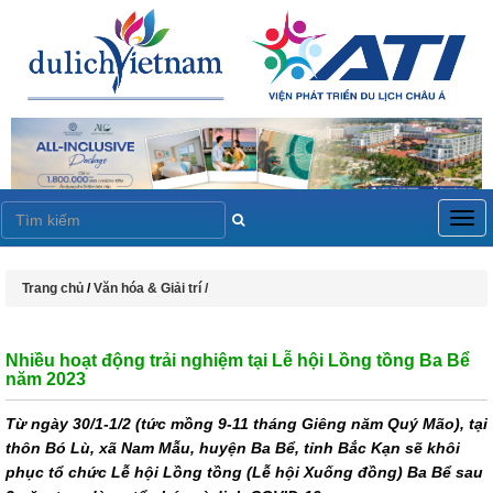
Togg
navig
Trang chủ
/
Văn hóa & Giải trí /
Nhiều hoạt động trải nghiệm tại Lễ hội Lồng tồng Ba Bể
năm 2023
Từ ngày 30/1-1/2 (tức mồng 9-11 tháng Giêng năm Quý Mão), tại
thôn Bó Lù, xã Nam Mẫu, huyện Ba Bể, tỉnh Bắc Kạn sẽ khôi
phục tổ chức Lễ hội Lồng tồng (Lễ hội Xuống đồng) Ba Bể sau