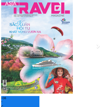
+
36
°
C