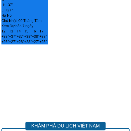
H:
+
37°
L:
+
27°
Hà Nội
Chủ Nhật, 09 Tháng Tám
Xem Dự báo 7 ngày
T2
T3
T4
T5
T6
T7
+
38°
+
37°
+
37°
+
38°
+
38°
+
38°
+
26°
+
27°
+
28°
+
28°
+
27°
+
25°
KHÁM PHÁ DU LỊCH VIỆT NAM