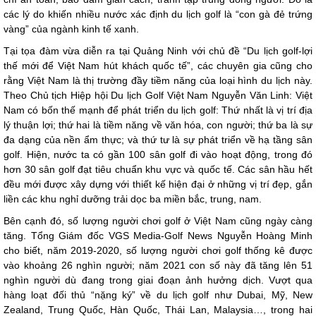
các lý do khiến nhiều nước xác định du lịch golf là “con gà đẻ trứng
vàng” của ngành kinh tế xanh.
Tại tọa đàm vừa diễn ra tại Quảng Ninh với chủ đề “Du lịch golf-lợi
thế mới để Việt Nam hút khách quốc tế”, các chuyên gia cũng cho
rằng Việt Nam là thị trường đầy tiềm năng của loại hình du lịch này.
Theo Chủ tịch Hiệp hội Du lịch Golf Việt Nam Nguyễn Văn Linh: Việt
Nam có bốn thế mạnh để phát triển du lịch golf: Thứ nhất là vị trí địa
lý thuận lợi; thứ hai là tiềm năng về văn hóa, con người; thứ ba là sự
đa dạng của nền ẩm thực; và thứ tư là sự phát triển về hạ tầng sân
golf. Hiện, nước ta có gần 100 sân golf đi vào hoạt động, trong đó
hơn 30 sân golf đạt tiêu chuẩn khu vực và quốc tế. Các sân hầu hết
đều mới được xây dựng với thiết kế hiện đại ở những vị trí đẹp, gắn
liền các khu nghỉ dưỡng trải dọc ba miền bắc, trung, nam.
Bên cạnh đó, số lượng người chơi golf ở Việt Nam cũng ngày càng
tăng. Tổng Giám đốc VGS Media-Golf News Nguyễn Hoàng Minh
cho biết, năm 2019-2020, số lượng người chơi golf thống kê được
vào khoảng 26 nghìn người; năm 2021 con số này đã tăng lên 51
nghìn người dù đang trong giai đoạn ảnh hưởng dịch. Vượt qua
hàng loạt đối thủ “nặng ký” về du lịch golf như Dubai, Mỹ, New
Zealand, Trung Quốc, Hàn Quốc, Thái Lan, Malaysia…, trong hai