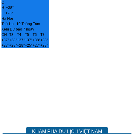
C
H:
+
38°
L:
+
28°
Hà Nội
Thứ Hai, 10 Tháng Tám
Xem Dự báo 7 ngày
CN
T3
T4
T5
T6
T7
+
37°
+
38°
+
37°
+
37°
+
38°
+
38°
+
27°
+
28°
+
28°
+
25°
+
27°
+
28°
KHÁM PHÁ DU LỊCH VIỆT NAM