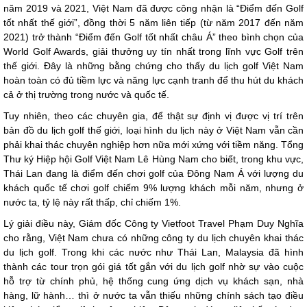
năm 2019 và 2021, Việt Nam đã được công nhận là “Điểm đến Golf
tốt nhất thế giới”, đồng thời 5 năm liên tiếp (từ năm 2017 đến năm
2021) trở thành “Điểm đến Golf tốt nhất châu Á” theo bình chọn của
World Golf Awards, giải thưởng uy tín nhất trong lĩnh vực Golf trên
thế giới. Đây là những bằng chứng cho thấy du lịch golf Việt Nam
hoàn toàn có đủ tiềm lực và năng lực cạnh tranh để thu hút du khách
cả ở thị trường trong nước và quốc tế.
Tuy nhiên, theo các chuyên gia, để thật sự định vị được vị trí trên
bản đồ du lịch golf thế giới, loại hình du lịch này ở Việt Nam vẫn cần
phải khai thác chuyên nghiệp hơn nữa mới xứng với tiềm năng. Tổng
Thư ký Hiệp hội Golf Việt Nam Lê Hùng Nam cho biết, trong khu vực,
Thái Lan đang là điểm đến chơi golf của Đông Nam Á với lượng du
khách quốc tế chơi golf chiếm 9% lượng khách mỗi năm, nhưng ở
nước ta, tỷ lệ này rất thấp, chỉ chiếm 1%.
Lý giải điều này, Giám đốc Công ty Vietfoot Travel Phạm Duy Nghĩa
cho rằng, Việt Nam chưa có những công ty du lịch chuyên khai thác
du lịch golf. Trong khi các nước như Thái Lan, Malaysia đã hình
thành các tour trọn gói giá tốt gắn với du lịch golf nhờ sự vào cuộc
hỗ trợ từ chính phủ, hệ thống cung ứng dịch vụ khách sạn, nhà
hàng, lữ hành… thì ở nước ta vẫn thiếu những chính sách tạo điều