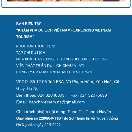
BAN BIÊN TẬP
"KHÁM PHÁ DU LỊCH VIỆT NAM - EXPLORING VIETNAM
TOURISM"
PHỐI HỢP THỰC HIỆN:
TẠP CHÍ DU LỊCH
NHÀ XUẤT BẢN CÔNG THƯƠNG - BỘ CÔNG THƯƠNG
VIỆN PHÁT TRIỂN DU LỊCH CHÂU Á - ATI
CÔNG TY CP PHÁT TRIỂN BÁO CHÍ VIỆT NAM
VPGD: Số 12.06 Toà E3A, Vũ Phạm Hàm, Yên Hoà, Cầu
Giấy, Hà Nội
Điện thoại: 024 32048899
Fax: 024 32076699
Email
baochivietnam.ns@gmail.com
:
Chịu trách nhiệm nội dung: Phan Thị Thanh Huyền
Giấy phép số 2280/GP-TTĐT do Sở Thông tin và Truyền thông
Hà Nội cấp ngày 29/7/2022