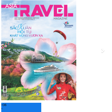
Previous
Nex
+
36
°