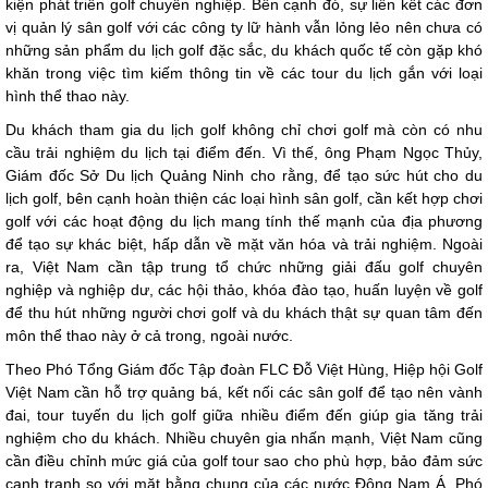
kiện phát triển golf chuyên nghiệp. Bên cạnh đó, sự liên kết các đơn
vị quản lý sân golf với các công ty lữ hành vẫn lỏng lẻo nên chưa có
những sản phẩm du lịch golf đặc sắc, du khách quốc tế còn gặp khó
khăn trong việc tìm kiếm thông tin về các tour du lịch gắn với loại
hình thể thao này.
Du khách tham gia du lịch golf không chỉ chơi golf mà còn có nhu
cầu trải nghiệm du lịch tại điểm đến. Vì thế, ông Phạm Ngọc Thủy,
Giám đốc Sở Du lịch Quảng Ninh cho rằng, để tạo sức hút cho du
lịch golf, bên cạnh hoàn thiện các loại hình sân golf, cần kết hợp chơi
golf với các hoạt động du lịch mang tính thế mạnh của địa phương
để tạo sự khác biệt, hấp dẫn về mặt văn hóa và trải nghiệm. Ngoài
ra, Việt Nam cần tập trung tổ chức những giải đấu golf chuyên
nghiệp và nghiệp dư, các hội thảo, khóa đào tạo, huấn luyện về golf
để thu hút những người chơi golf và du khách thật sự quan tâm đến
môn thể thao này ở cả trong, ngoài nước.
Theo Phó Tổng Giám đốc Tập đoàn FLC Đỗ Việt Hùng, Hiệp hội Golf
Việt Nam cần hỗ trợ quảng bá, kết nối các sân golf để tạo nên vành
đai, tour tuyến du lịch golf giữa nhiều điểm đến giúp gia tăng trải
nghiệm cho du khách. Nhiều chuyên gia nhấn mạnh, Việt Nam cũng
cần điều chỉnh mức giá của golf tour sao cho phù hợp, bảo đảm sức
cạnh tranh so với mặt bằng chung của các nước Đông Nam Á. Phó