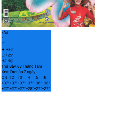
+
34
°
C
H:
+
36°
L:
+
25°
Hà Nội
Thứ Bảy, 08 Tháng Tám
Xem Dự báo 7 ngày
CN
T2
T3
T4
T5
T6
+
37°
+
37°
+
37°
+
37°
+
36°
+
38°
+
27°
+
27°
+
27°
+
28°
+
27°
+
27°