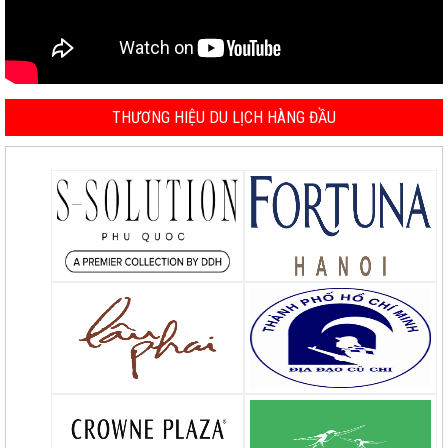
THƯƠNG HIỆU DU LỊCH HÀNG ĐẦU