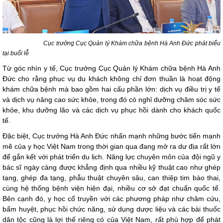
Cục trưởng Cục Quản lý Khám c
hữa bệnh Hà Anh Đức phát biểu
tại buổi lễ
Từ góc nhìn y tế, Cục trưởng Cục Quản lý Khám chữa bệnh Hà Anh
Đức cho rằng phục vụ du khách không chỉ đơn thuần là hoạt động
khám chữa bệnh mà bao gồm hai cấu phần lớn: dịch vụ điều trị y tế
và dịch vụ nâng cao sức khỏe, trong đó có nghỉ dưỡng chăm sóc sức
khỏe, khu dưỡng lão và các dịch vụ phục hồi dành cho khách quốc
tế.
Đặc biệt, Cục trưởng Hà Anh Đức nhấn mạnh những bước tiến mạnh
mẽ của y học Việt Nam trong thời gian qua đang mở ra dư địa rất lớn
để gắn kết với phát triển du lịch. Năng lực chuyên môn của đội ngũ y
bác sĩ ngày càng được khẳng định qua nhiều kỹ thuật cao như ghép
tạng, ghép đa tạng, phẫu thuật chuyên sâu, can thiệp tim bào thai,
cùng hệ thống bệnh viện hiện đại, nhiều cơ sở đạt chuẩn quốc tế.
Bên cạnh đó, y học cổ truyền với các phương pháp như châm cứu,
bấm huyệt, phục hồi chức năng, sử dụng dược liệu và các bài thuốc
dân tộc cũng là lợi thế riêng có của Việt Nam, rất phù hợp để phát