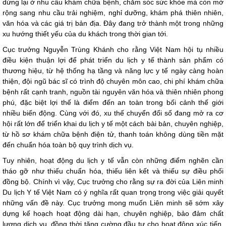
dừng lại ở nhu cầu khám chữa bệnh, chăm sóc sức khỏe mà còn mở
rộng sang nhu cầu trải nghiệm, nghỉ dưỡng, khám phá thiên nhiên,
văn hóa và các giá trị bản địa. Đây đang trở thành một trong những
xu hướng thiết yếu của du khách trong thời gian tới.
Cục trưởng Nguyễn Trùng Khánh cho rằng Việt Nam hội tụ nhiều
điều kiện thuận lợi để phát triển du lịch y tế thành sản phẩm có
thương hiệu, từ hệ thống hạ tầng và năng lực y tế ngày càng hoàn
thiện, đội ngũ bác sĩ có trình độ chuyên môn cao, chi phí khám chữa
bệnh rất cạnh tranh, nguồn tài nguyên văn hóa và thiên nhiên phong
phú, đặc biệt lợi thế là điểm đến an toàn trong bối cảnh thế giới
nhiều biến động. Cùng với đó, xu thế chuyển đổi số đang mở ra cơ
hội rất lớn để triển khai du lịch y tế một cách bài bản, chuyên nghiệp,
từ hồ sơ khám chữa bệnh điện tử, thanh toán không dùng tiền mặt
đến chuẩn hóa toàn bộ quy trình dịch vụ.
Tuy nhiên, hoạt động du lịch y tế vẫn còn những điểm nghẽn cần
tháo gỡ như thiếu chuẩn hóa, thiếu liên kết và thiếu sự điều phối
đồng bộ. Chính vì vậy, Cục trưởng cho rằng sự ra đời của Liên minh
Du lịch Y tế Việt Nam có ý nghĩa rất quan trọng trong việc giải quyết
những vấn đề này. Cục trưởng mong muốn Liên minh sẽ sớm xây
dựng kế hoạch hoạt động dài hạn, chuyên nghiệp, bảo đảm chất
lượng dịch vụ, đồng thời tăng cường đầu tư cho hoạt động xúc tiến,