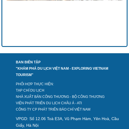
BAN BIÊN TẬP
"KHÁM PHÁ DU LỊCH VIỆT NAM - EXPLORING VIETNAM
TOURISM"
PHỐI HỢP THỰC HIỆN:
TẠP CHÍ DU LỊCH
NHÀ XUẤT BẢN CÔNG THƯƠNG - BỘ CÔNG THƯƠNG
VIỆN PHÁT TRIỂN DU LỊCH CHÂU Á - ATI
CÔNG TY CP PHÁT TRIỂN BÁO CHÍ VIỆT NAM
VPGD: Số 12.06 Toà E3A, Vũ Phạm Hàm, Yên Hoà, Cầu
Giấy, Hà Nội