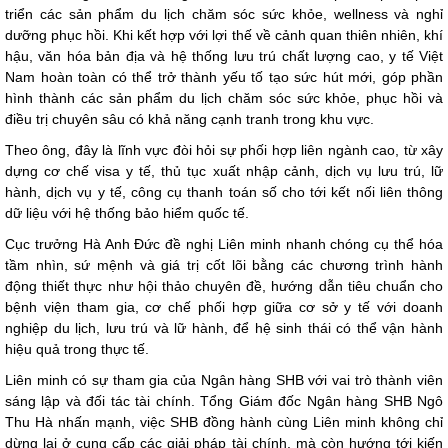
triển các sản phẩm du lịch chăm sóc sức khỏe, wellness và nghỉ
dưỡng phục hồi. Khi kết hợp với lợi thế về cảnh quan thiên nhiên, khí
hậu, văn hóa bản địa và hệ thống lưu trú chất lượng cao, y tế Việt
Nam hoàn toàn có thể trở thành yếu tố tạo sức hút mới, góp phần
hình thành các sản phẩm du lịch chăm sóc sức khỏe, phục hồi và
điều trị chuyên sâu có khả năng cạnh tranh trong khu vực.
Theo ông, đây là lĩnh vực đòi hỏi sự phối hợp liên ngành cao, từ xây
dựng cơ chế visa y tế, thủ tục xuất nhập cảnh, dịch vụ lưu trú, lữ
hành, dịch vụ y tế, công cụ thanh toán số cho tới kết nối liên thông
dữ liệu với hệ thống bảo hiểm quốc tế.
Cục trưởng Hà Anh Đức đề nghị Liên minh nhanh chóng cụ thể hóa
tầm nhìn, sứ mệnh và giá trị cốt lõi bằng các chương trình hành
động thiết thực như hội thảo chuyên đề, hướng dẫn tiêu chuẩn cho
bệnh viện tham gia, cơ chế phối hợp giữa cơ sở y tế với doanh
nghiệp du lịch, lưu trú và lữ hành, để hệ sinh thái có thể vận hành
hiệu quả trong thực tế.
Liên minh có sự tham gia của Ngân hàng SHB với vai trò thành viên
sáng lập và đối tác tài chính. Tổng Giám đốc Ngân hàng SHB Ngô
Thu Hà nhấn mạnh, việc SHB đồng hành cùng Liên minh không chỉ
dừng lại ở cung cấp các giải pháp tài chính, mà còn hướng tới kiến