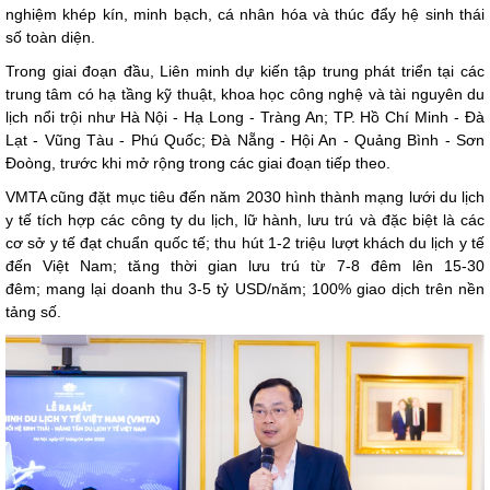
nghiệm khép kín, minh bạch, cá nhân hóa và thúc đẩy hệ sinh thái
số toàn diện.
Trong giai đoạn đầu, Liên minh dự kiến tập trung phát triển tại các
trung tâm có hạ tầng kỹ thuật, khoa học công nghệ và tài nguyên du
lịch nổi trội như Hà Nội - Hạ Long - Tràng An; TP. Hồ Chí Minh - Đà
Lạt - Vũng Tàu - Phú Quốc; Đà Nẵng - Hội An - Quảng Bình - Sơn
Đoòng, trước khi mở rộng trong các giai đoạn tiếp theo.
VMTA cũng đặt mục tiêu đến năm 2030 hình thành mạng lưới du lịch
y tế tích hợp các công ty du lịch, lữ hành, lưu trú và đặc biệt là các
cơ sở y tế đạt chuẩn quốc tế; thu hút 1-2 triệu lượt khách du lịch y tế
đến Việt Nam; tăng thời gian lưu trú từ 7-8 đêm lên 15-30
đêm; mang lại doanh thu 3-5 tỷ USD/năm; 100% giao dịch trên nền
tảng số.