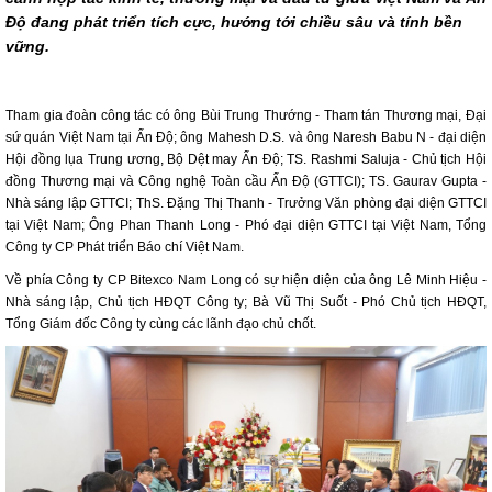
Độ đang phát triển tích cực, hướng tới chiều sâu và tính bền
vững.
Tham gia đoàn công tác có ông Bùi Trung Thướng - Tham tán Thương mại, Đại
sứ quán Việt Nam tại Ấn Độ; ông Mahesh D.S. và ông Naresh Babu N - đại diện
Hội đồng lụa Trung ương, Bộ Dệt may Ấn Độ; TS. Rashmi Saluja - Chủ tịch Hội
đồng Thương mại và Công nghệ Toàn cầu Ấn Độ (GTTCI); TS. Gaurav Gupta -
Nhà sáng lập GTTCI; ThS. Đặng Thị Thanh - Trưởng Văn phòng đại diện GTTCI
tại Việt Nam; Ông Phan Thanh Long - Phó đại diện GTTCI tại Việt Nam, Tổng
Công ty CP Phát triển Báo chí Việt Nam.
Về phía Công ty CP Bitexco Nam Long có sự hiện diện của ông Lê Minh Hiệu -
Nhà sáng lập, Chủ tịch HĐQT Công ty; Bà Vũ Thị Suốt - Phó Chủ tịch HĐQT,
Tổng Giám đốc Công ty cùng các lãnh đạo chủ chốt.