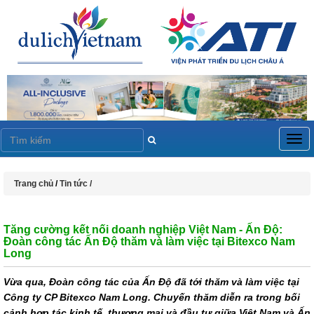
Togg
navig
Trang chủ
/
Tin tức /
Tăng cường kết nối doanh nghiệp Việt Nam - Ấn Độ:
Đoàn công tác Ấn Độ thăm và làm việc tại Bitexco Nam
Long
Vừa qua, Đoàn công tác của Ấn Độ đã tới thăm và làm việc tại
Công ty CP Bitexco Nam Long. Chuyến thăm diễn ra trong bối
cảnh hợp tác kinh tế, thương mại và đầu tư giữa Việt Nam và Ấn