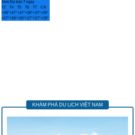
Xem Dự báo 7 ngày
T2
T4
T5
T6
T7
CN
+
38°
+
37°
+
37°
+
38°
+
37°
+
35°
+
27°
+
28°
+
26°
+
27°
+
27°
+
28°
KHÁM PHÁ DU LỊCH VIỆT NAM
Previous
Next