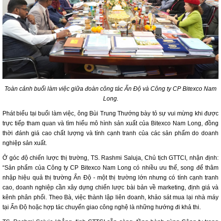
Toàn cảnh buổi làm việc giữa đoàn công tác Ấn Độ và Công ty CP Bitexco Nam
Long.
Phát biểu tại buổi làm việc, ông Bùi Trung Thướng bày tỏ sự vui mừng khi được
trực tiếp tham quan và tìm hiểu mô hình sản xuất của Bitexco Nam Long, đồng
thời đánh giá cao chất lượng và tính cạnh tranh của các sản phẩm do doanh
nghiệp sản xuất.
Ở góc độ chiến lược thị trường, TS. Rashmi Saluja, Chủ tịch GTTCI, nhận định:
“Sản phẩm của Công ty CP Bitexco Nam Long có nhiều ưu thế, song để thâm
nhập hiệu quả thị trường Ấn Độ - một thị trường lớn nhưng có tính cạnh tranh
cao, doanh nghiệp cần xây dựng chiến lược bài bản về marketing, định giá và
kênh phân phối. Theo Bà, việc thành lập liên doanh, khảo sát mua lại nhà máy
tại Ấn Độ hoặc hợp tác chuyển giao công nghệ là những hướng đi khả thi.