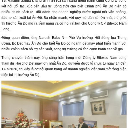
TS. Rashmi Saluja khẳng định GTTCI sẵn sàng đồng hành cùng Công ty trong
kết nối đối tác, xúc tiến đầu tư, đồng thời cho biết Chính phủ Ấn Độ hiện có
nhiều chính sách ưu đãi dành cho doanh nghiệp nước ngoài mở văn phòng,
đầu tư sản xuất tại Ấn Độ. Bà nhấn mạnh, với quy mô dân số lớn nhất thế giới,
thị trường Ấn Độ mở ra tiềm năng và cơ hội rất lớn cho Công ty CP Bitexco Nam
Long.
Đồng quan điểm, ông Naresh Babu N - Phó Vụ trưởng Hội đồng lụa Trung
ương, Bộ Dệt may Ấn Độ cho biết Ấn Độ có ngành dệt may phát triển mạnh với
nhiều chính sách hỗ trợ sản xuất, song thị trường có tính cạnh tranh cao về giá.
Trong chuyến thăm này, ông cũng trân trọng mời Công ty Bitexco Nam Long
tham dự Hội chợ Dệt may lớn nhất Ấn Độ, dự kiến được tổ chức từ ngày 14 đến
17/7/2026, coi đây là cơ hội quan trọng để doanh nghiệp Việt Nam mở rộng hiện
diện tại thị trường Ấn Độ.