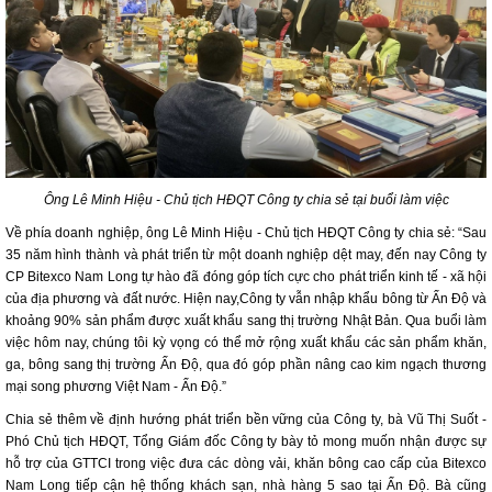
Ông Lê Minh Hiệu - Chủ tịch HĐQT Công ty chia sẻ tại buổi làm việc
Về phía doanh nghiệp, ông Lê Minh Hiệu - Chủ tịch HĐQT Công ty chia sẻ: “Sau
35 năm hình thành và phát triển từ một doanh nghiệp dệt may, đến nay Công ty
CP Bitexco Nam Long tự hào đã đóng góp tích cực cho phát triển kinh tế - xã hội
của địa phương và đất nước. Hiện nay,Công ty vẫn nhập khẩu bông từ Ấn Độ và
khoảng 90% sản phẩm được xuất khẩu sang thị trường Nhật Bản. Qua buổi làm
việc hôm nay, chúng tôi kỳ vọng có thể mở rộng xuất khẩu các sản phẩm khăn,
ga, bông sang thị trường Ấn Độ, qua đó góp phần nâng cao kim ngạch thương
mại song phương Việt Nam - Ấn Độ.”
Chia sẻ thêm về định hướng phát triển bền vững của Công ty, bà Vũ Thị Suốt -
Phó Chủ tịch HĐQT, Tổng Giám đốc Công ty bày tỏ mong muốn nhận được sự
hỗ trợ của GTTCI trong việc đưa các dòng vải, khăn bông cao cấp của Bitexco
Nam Long tiếp cận hệ thống khách sạn, nhà hàng 5 sao tại Ấn Độ. Bà cũng