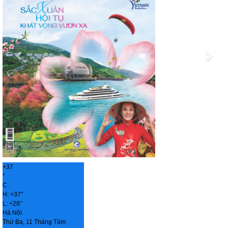
+
37
°
C
H:
+
37°
L:
+
28°
Hà Nội
Thứ Ba, 11 Tháng Tám