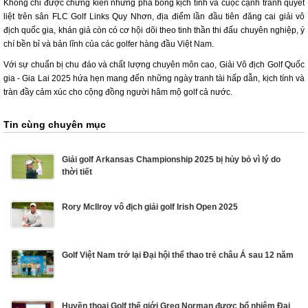
Không chỉ được chứng kiến những pha bóng kịch tính và cuộc cạnh tranh quyết
liệt trên sân FLC Golf Links Quy Nhơn, địa điểm lần đầu tiên đăng cai giải vô
địch quốc gia, khán giả còn có cơ hội dõi theo tinh thần thi đấu chuyên nghiệp, ý
chí bền bỉ và bản lĩnh của các golfer hàng đầu Việt Nam.
Với sự chuẩn bị chu đáo và chất lượng chuyên môn cao, Giải Vô địch Golf Quốc
gia - Gia Lai 2025 hứa hẹn mang đến những ngày tranh tài hấp dẫn, kịch tính và
tràn đầy cảm xúc cho cộng đồng người hâm mộ golf cả nước.
Tin cùng chuyên mục
Giải golf Arkansas Championship 2025 bị hủy bỏ vì lý do
thời tiết
Rory McIlroy vô địch giải golf Irish Open 2025
Golf Việt Nam trở lại Đại hội thể thao trẻ châu Á sau 12 năm
Huyền thoại Golf thế giới Greg Norman được bổ nhiệm Đại