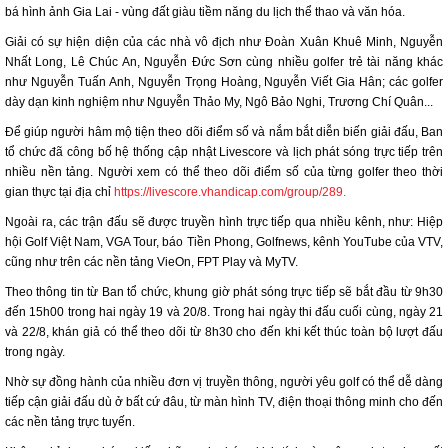
bá hình ảnh Gia Lai - vùng đất giàu tiềm năng du lịch thể thao và văn hóa.
Giải có sự hiện diện của các nhà vô địch như Đoàn Xuân Khuê Minh, Nguyễn
Nhất Long, Lê Chúc An, Nguyễn Đức Sơn cùng nhiều golfer trẻ tài năng khác
như Nguyễn Tuấn Anh, Nguyễn Trọng Hoàng, Nguyễn Viết Gia Hân; các golfer
dày dạn kinh nghiệm như Nguyễn Thảo My, Ngô Bảo Nghi, Trương Chí Quân...
Để giúp người hâm mộ tiện theo dõi điểm số và nắm bắt diễn biến giải đấu, Ban
tổ chức đã công bố hệ thống cập nhật Livescore và lịch phát sóng trực tiếp trên
nhiều nền tảng. Người xem có thể theo dõi điểm số của từng golfer theo thời
gian thực tại địa chỉ
https://livescore.vhandicap.com/group/289.
Ngoài ra, các trận đấu sẽ được truyền hình trực tiếp qua nhiều kênh, như: Hiệp
hội Golf Việt Nam, VGA Tour, báo Tiền Phong, Golfnews, kênh YouTube của VTV,
cũng như trên các nền tảng VieOn, FPT Play và MyTV.
Theo thông tin từ Ban tổ chức, khung giờ phát sóng trực tiếp sẽ bắt đầu từ 9h30
đến 15h00 trong hai ngày 19 và 20/8. Trong hai ngày thi đấu cuối cùng, ngày 21
và 22/8, khán giả có thể theo dõi từ 8h30 cho đến khi kết thúc toàn bộ lượt đấu
trong ngày.
Nhờ sự đồng hành của nhiều đơn vị truyền thông, người yêu golf có thể dễ dàng
tiếp cận giải đấu dù ở bất cứ đâu, từ màn hình TV, điện thoại thông minh cho đến
các nền tảng trực tuyến.