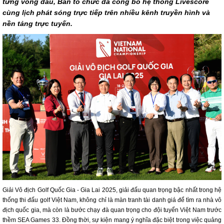
từng vòng đấu, Ban tổ chức đã công bố hệ thống Livescore
cùng lịch phát sóng trực tiếp trên nhiều kênh truyền hình và
nền tảng trực tuyến.
Giải Vô địch Golf Quốc Gia - Gia Lai 2025, giải đấu quan trọng bậc nhất trong hệ
thống thi đấu golf Việt Nam, không chỉ là màn tranh tài danh giá để tìm ra nhà vô
địch quốc gia, mà còn là bước chạy đà quan trọng cho đội tuyển Việt Nam trước
thềm SEA Games 33. Đồng thời, sự kiện mang ý nghĩa đặc biệt trong việc quảng