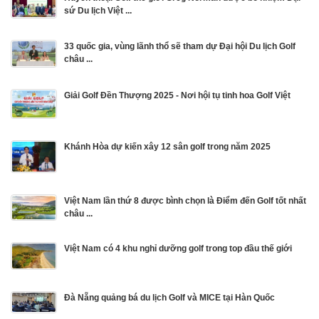
sứ Du lịch Việt ...
33 quốc gia, vùng lãnh thổ sẽ tham dự Đại hội Du lịch Golf
châu ...
Giải Golf Đền Thượng 2025 - Nơi hội tụ tinh hoa Golf Việt
Khánh Hòa dự kiến xây 12 sân golf trong năm 2025
Việt Nam lần thứ 8 được bình chọn là Điểm đến Golf tốt nhất
châu ...
Việt Nam có 4 khu nghỉ dưỡng golf trong top đầu thế giới
Đà Nẵng quảng bá du lịch Golf và MICE tại Hàn Quốc