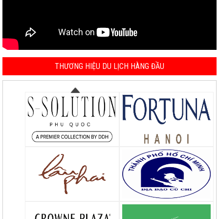
THƯƠNG HIỆU DU LỊCH HÀNG ĐẦU