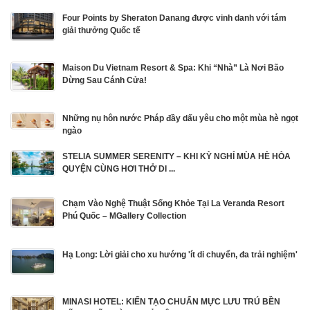
Four Points by Sheraton Danang được vinh danh với tám
giải thưởng Quốc tế
Maison Du Vietnam Resort & Spa: Khi “Nhà” Là Nơi Bão
Dừng Sau Cánh Cửa!
Những nụ hôn nước Pháp đầy dấu yêu cho một mùa hè ngọt
ngào
STELIA SUMMER SERENITY – KHI KỲ NGHỈ MÙA HÈ HÒA
QUYỆN CÙNG HƠI THỞ DI ...
Chạm Vào Nghệ Thuật Sống Khỏe Tại La Veranda Resort
Phú Quốc – MGallery Collection
Hạ Long: Lời giải cho xu hướng 'ít di chuyển, đa trải nghiệm'
MINASI HOTEL: KIẾN TẠO CHUẨN MỰC LƯU TRÚ BỀN