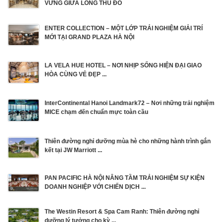
VỮNG GIỮA LÒNG THỦ ĐÔ
ENTER COLLECTION – MỘT LỚP TRẢI NGHIỆM GIẢI TRÍ
MỚI TẠI GRAND PLAZA HÀ NỘI
LA VELA HUE HOTEL – NƠI NHỊP SỐNG HIỆN ĐẠI GIAO
HÒA CÙNG VẺ ĐẸP ...
InterContinental Hanoi Landmark72 – Nơi những trải nghiệm
MICE chạm đến chuẩn mực toàn cầu
Thiên đường nghỉ dưỡng mùa hè cho những hành trình gắn
kết tại JW Marriott ...
PAN PACIFIC HÀ NỘI NÂNG TẦM TRẢI NGHIỆM SỰ KIỆN
DOANH NGHIỆP VỚI CHIẾN DỊCH ...
The Westin Resort & Spa Cam Ranh: Thiên đường nghỉ
dưỡng lý tưởng cho kỳ ...