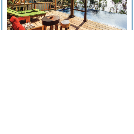
BAN BIÊN TẬP
"KHÁM PHÁ DU LỊCH VIỆT NAM - EXPLORING VIETNAM
TOURISM"
PHỐI HỢP THỰC HIỆN:
TẠP CHÍ DU LỊCH
NHÀ XUẤT BẢN CÔNG THƯƠNG - BỘ CÔNG THƯƠNG
VIỆN PHÁT TRIỂN DU LỊCH CHÂU Á - ATI
CÔNG TY CP PHÁT TRIỂN BÁO CHÍ VIỆT NAM
VPGD: Số 12.06 Toà E3A, Vũ Phạm Hàm, Yên Hoà, Cầu