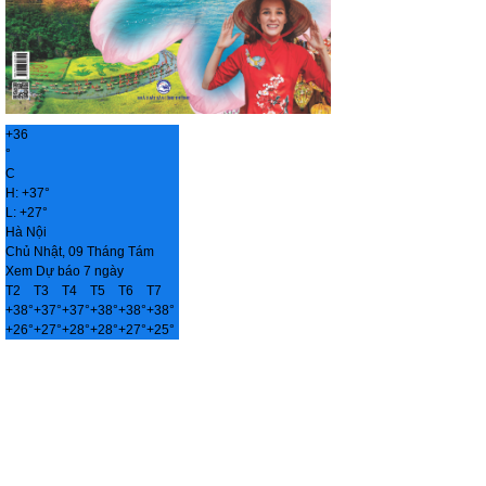
+
36
°
C
H:
+
37°
L:
+
27°
Hà Nội
Chủ Nhật, 09 Tháng Tám
Xem Dự báo 7 ngày
T2
T3
T4
T5
T6
T7
+
38°
+
37°
+
37°
+
38°
+
38°
+
38°
+
26°
+
27°
+
28°
+
28°
+
27°
+
25°