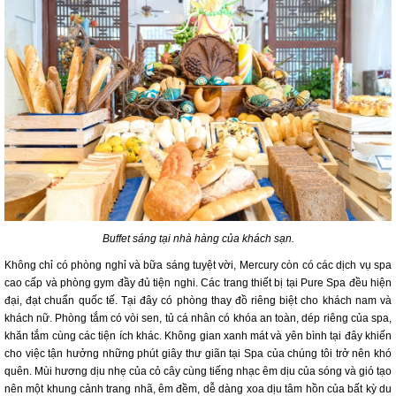
Buffet sáng tại nhà hàng của khách sạn.
Không chỉ có phòng nghỉ và bữa sáng tuyệt vời, Mercury còn có các dịch vụ spa
cao cấp và phòng gym đầy đủ tiện nghi. Các trang thiết bị tại Pure Spa đều hiện
đại, đạt chuẩn quốc tế. Tại đây có phòng thay đồ riêng biệt cho khách nam và
khách nữ. Phòng tắm có vòi sen, tủ cá nhân có khóa an toàn, dép riêng của spa,
khăn tắm cùng các tiện ích khác. Không gian xanh mát và yên bình tại đây khiến
cho việc tận hưởng những phút giây thư giãn tại Spa của chúng tôi trở nên khó
quên. Mùi hương dịu nhẹ của cỏ cây cùng tiếng nhạc êm dịu của sóng và gió tạo
nên một khung cảnh trang nhã, êm đềm, dễ dàng xoa dịu tâm hồn của bất kỳ du