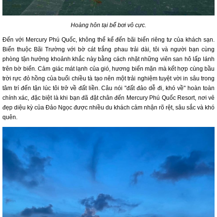
Hoàng hôn tại bể bơi vô cực.
Đến với Mercury Phú Quốc, không thể kể đến bãi biển riêng tư của khách sạn.
Biển thuộc Bãi Trường với bờ cát trắng phau trải dài, tôi và người bạn cùng
phòng tận hưởng khoảnh khắc này bằng cách nhặt những viên san hô lấp lánh
trên bờ biển. Cảm giác mát lạnh của gió, hương biển mặn mà kết hợp cùng bầu
trời rực đỏ hồng của buổi chiều tà tạo nên một trải nghiệm tuyệt vời in sâu trong
tâm trí đến tận lúc tôi trở về đất liền. Câu nói "đất đảo dễ đi, khó về" hoàn toàn
chính xác, đặc biệt là khi bạn đã đặt chân đến Mercury Phú Quốc Resort, nơi vẻ
đẹp diệu kỳ của Đảo Ngọc được nhiều du khách cảm nhận rõ rệt, sâu sắc và khó
quên.