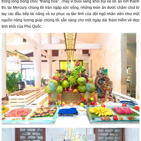
trong lòng bỗng chốc "thăng hoa". Thay vì buổi sáng khói bụi và ồn ào nơi thành
thị, tại Mercury, chúng tôi tràn ngập sức sống, những món ăn được chăm chút từ
tay các đầu bếp tài năng và sự phục vụ tận tình của đội ngũ nhân viên như một
nguồn năng lượng giúp chúng tôi sẵn sàng cho một ngày dài thám hiểm vẻ đẹp
tinh khôi của Phú Quốc.