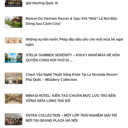
giải thưởng Quốc tế
Maison Du Vietnam Resort & Spa: Khi “Nhà” Là Nơi Bão
Dừng Sau Cánh Cửa!
Những nụ hôn nước Pháp đầy dấu yêu cho một mùa hè ngọt
ngào
STELIA SUMMER SERENITY – KHI KỲ NGHỈ MÙA HÈ HÒA
QUYỆN CÙNG HƠI THỞ DI ...
Chạm Vào Nghệ Thuật Sống Khỏe Tại La Veranda Resort
Phú Quốc – MGallery Collection
MINASI HOTEL: KIẾN TẠO CHUẨN MỰC LƯU TRÚ BỀN
VỮNG GIỮA LÒNG THỦ ĐÔ
ENTER COLLECTION – MỘT LỚP TRẢI NGHIỆM GIẢI TRÍ
MỚI TẠI GRAND PLAZA HÀ NỘI