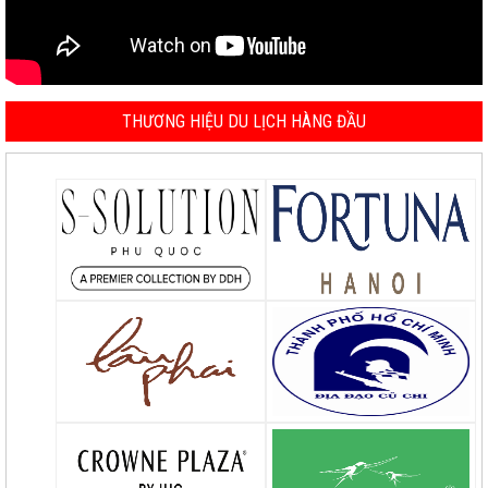
THƯƠNG HIỆU DU LỊCH HÀNG ĐẦU