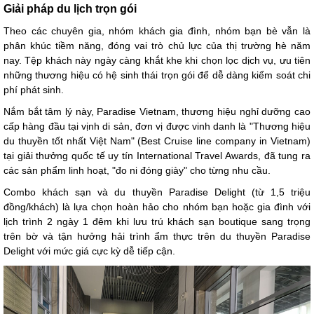
Giải pháp du lịch trọn gói
Theo các chuyên gia, nhóm khách gia đình, nhóm bạn bè vẫn là
phân khúc tiềm năng, đóng vai trò chủ lực của thị trường hè năm
nay. Tệp khách này ngày càng khắt khe khi chọn lọc dịch vụ, ưu tiên
những thương hiệu có hệ sinh thái trọn gói để dễ dàng kiểm soát chi
phí phát sinh.
Nắm bắt tâm lý này, Paradise Vietnam, thương hiệu nghỉ dưỡng cao
cấp hàng đầu tại vịnh di sản, đơn vị được vinh danh là "Thương hiệu
du thuyền tốt nhất Việt Nam" (Best Cruise line company in Vietnam)
tại giải thưởng quốc tế uy tín International Travel Awards, đã tung ra
các sản phẩm linh hoạt, "đo ni đóng giày" cho từng nhu cầu.
Combo khách sạn và du thuyền Paradise Delight (từ 1,5 triệu
đồng/khách) là lựa chọn hoàn hảo cho nhóm bạn hoặc gia đình với
lịch trình 2 ngày 1 đêm khi lưu trú khách sạn boutique sang trọng
trên bờ và tận hưởng hải trình ẩm thực trên du thuyền Paradise
Delight với mức giá cực kỳ dễ tiếp cận.