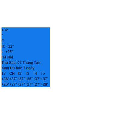
+
32
°
C
H:
+
32°
L:
+
25°
Hà Nội
Thứ Sáu, 07 Tháng Tám
Xem Dự báo 7 ngày
T7
CN
T2
T3
T4
T5
+
36°
+
37°
+
37°
+
36°
+
37°
+
37°
+
25°
+
27°
+
27°
+
27°
+
27°
+
28°