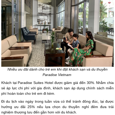
Nhiều ưu đãi dành cho trẻ em khi đặt khách sạn và du thuyền
Paradise Vietnam
Khách tại Paradise Suites Hotel được giảm giá đến 30%. Nhằm chia
sẻ áp lực chi phí với gia đình, khách sạn áp dụng chính sách miễn
phí hoàn toàn cho trẻ em đi kèm.
Đi du lịch vào ngày trong tuần vừa có thể tránh đông đúc, lại được
hưởng ưu đãi 25% nếu lựa chọn du thuyền nghỉ đêm đưa trải
nghiệm thượng lưu đến gần hơn với du khách.