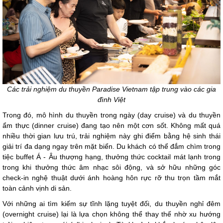
Các trải nghiệm du thuyền Paradise Vietnam tập trung vào các gia
đình Việt
Trong đó, mô hình du thuyền trong ngày (day cruise) và du thuyền
ẩm thực (dinner cruise) đang tạo nên một cơn sốt. Không mất quá
nhiều thời gian lưu trú, trải nghiệm này ghi điểm bằng hệ sinh thái
giải trí đa dạng ngay trên mặt biển. Du khách có thể đắm chìm trong
tiệc buffet Á - Âu thượng hạng, thưởng thức cocktail mát lạnh trong
trong khi thưởng thức âm nhạc sôi động, và sở hữu những góc
check-in nghệ thuật dưới ánh hoàng hôn rực rỡ thu trọn tầm mắt
toàn cảnh vịnh di sản.
Với những ai tìm kiếm sự tĩnh lặng tuyệt đối, du thuyền nghỉ đêm
(overnight cruise) lại là lựa chọn không thể thay thế nhờ xu hướng