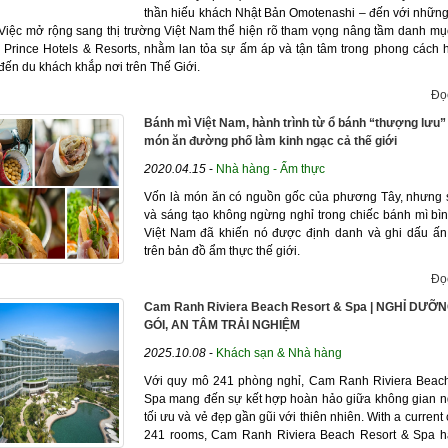
thần hiếu khách Nhật Bản Omotenashi – đến với nhữn
 Việc mở rộng sang thị trường Việt Nam thể hiện rõ tham vọng nâng tầm danh mụ
 Prince Hotels & Resorts, nhằm lan tỏa sự ấm áp và tận tâm trong phong cách 
đến du khách khắp nơi trên Thế Giới.
Đọ
Bánh mì Việt Nam, hành trình từ ổ bánh “thượng lưu”
món ăn đường phố làm kinh ngạc cả thế giới
2020.04.15
-
Nhà hàng - Ẩm thực
Vốn là món ăn có nguồn gốc của phương Tây, nhưng s
và sáng tạo không ngừng nghỉ trong chiếc bánh mì bì
Việt Nam đã khiến nó được định danh và ghi dấu ấ
trên bản đồ ẩm thực thế giới.
Đọ
Cam Ranh Riviera Beach Resort & Spa | NGHỈ DƯỠ
GÓI, AN TÂM TRẢI NGHIỆM
2025.10.08
-
Khách sạn & Nhà hàng
Với quy mô 241 phòng nghỉ, Cam Ranh Riviera Beac
Spa mang đến sự kết hợp hoàn hảo giữa không gian 
tối ưu và vẻ đẹp gần gũi với thiên nhiên. With a current 
241 rooms, Cam Ranh Riviera Beach Resort & Spa h