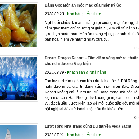
Bánh Gio: Món ăn mộc mạc của miền ký ức
2020.03.23
-
Nhà hàng - Ẩm thực
Một buổi chiều khi ánh nắng rọi xuống mặt đường, c
cảm giác thèm chút hương vị giản dị, xưa cũ thì bánh G
lựa chọn hoàn hảo. Món ăn mang vị ngọt thanh khiết ấ
bạn hoài niệm về những ngày xưa cũ.
Đọ
Dream Dragon Resort – Tâm điểm vàng mở ra chuẩ
cho nghỉ dưỡng & sự kiện
2025.09.29
-
Khách sạn & Nhà hàng
Tọa lạc nơi cửa ngõ của Khu du lịch quốc tế Đồi Rồng 
nghỉ dưỡng và giải trí đẳng cấp nhất miền Bắc, Dr
Resort không chỉ là nơi lưu trú sang trọng mà còn là t
kiện mới của Hải Phòng. Từ không gian, cảnh quan ch
vụ, tất cả đều được kiến tạo để mỗi cuộc gặp gỡ, mỗi l
hội nghị tại đây trở thành một dấu ấn khó quên.
Đọ
Lướt sóng Nha Trang cùng Du thuyền Vega Yacht
2022.07.01
-
Nhà hàng - Ẩm thực