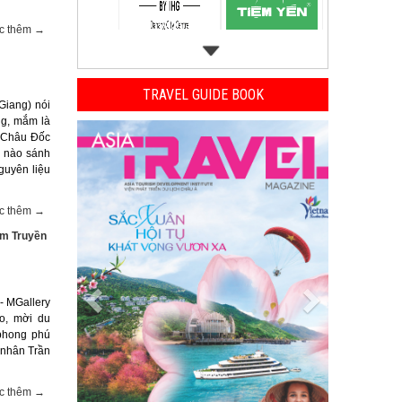
c thêm →
TRAVEL GUIDE BOOK
Giang) nói
ng, mắm là
Previous
Next
 Châu Đốc
i nào sánh
guyên liệu
c thêm →
àm Truyền
- MGallery
áo, mời du
phong phú
nhân Trần
c thêm →