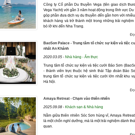
Công ty Cổ phần Du thuyền Vega (tên giao dịch thư
Vega Yacht) với gần 3 năm hoạt động trong lĩnh vực Du 
góp phần đưa dịch vụ du thuyền đến gần hơn với nhiều
khách hàng và trở thành một trong những trải nghiệm
bỏ lỡ khi đến Nha Trang.
Đọ
BaoSon Palace - Trung tâm tổ chức sự kiện và tiệc c
nhất An Khánh
2020.03.05
-
Nhà hàng - Ẩm thực
Trung tâm tổ chức sự kiện và tiệc cưới Bảo Sơn (BaoS
- thành viên trực thuộc hệ sinh thái Tập đoàn Bảo Sơ
trung tâm tổ chức sự kiện và tiệc cưới lớn nhất khu vự
Hà Nội.
Đọ
Amaya Retreat - Chạm vào thiên nhiên
2025.09.08
-
Khách sạn & Nhà hàng
Nằm giữa thiên nhiên Sóc Sơn hùng vĩ, Amaya Retreat
là một chốn nghỉ dưỡng, mà là một trải nghiệm đánh thứ
quan.
Đọ