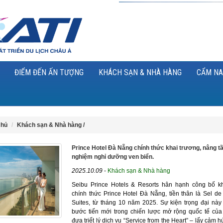
ĐIỂM ĐẾN ẤN TƯỢNG
KHÁCH SẠN & NHÀ HÀNG
CẨM NA
chủ
Khách sạn & Nhà hàng /
Prince Hotel Đà Nẵng chính thức khai trương, nâng tầ
nghiệm nghỉ dưỡng ven biển.
2025.10.09
-
Khách sạn & Nhà hàng
Seibu Prince Hotels & Resorts hân hạnh công bố k
chính thức Prince Hotel Đà Nẵng, tiền thân là Sel de
Suites, từ tháng 10 năm 2025. Sự kiện trọng đại nà
bước tiến mới trong chiến lược mở rộng quốc tế của
đưa triết lý dịch vụ “Service from the Heart” – lấy cảm h