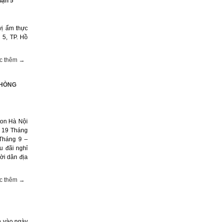
uận 5
vị ẩm thực
 5, TP. Hồ
c thêm →
PHÒNG
ton Hà Nội
y 19 Tháng
Tháng 9 –
u đãi nghỉ
ời dân địa
c thêm →
n vào ngày