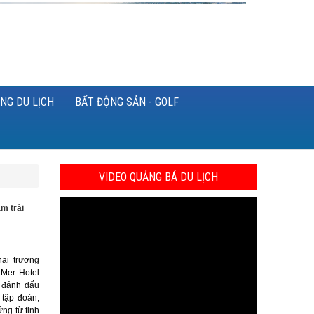
NG DU LỊCH
BẤT ĐỘNG SẢN - GOLF
VIDEO QUẢNG BÁ DU LỊCH
m trải
hai trương
 Mer Hotel
y đánh dấu
 tập đoàn,
ứng từ tinh