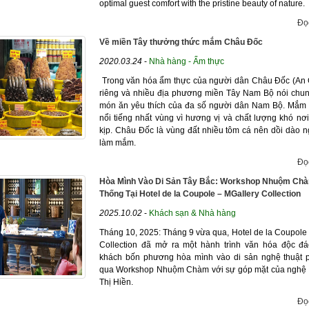
optimal guest comfort with the pristine beauty of nature.
Đọ
Về miền Tây thưởng thức mắm Châu Đốc
2020.03.24
-
Nhà hàng - Ẩm thực
Trong văn hóa ẩm thực của người dân Châu Đốc (An 
riêng và nhiều địa phương miền Tây Nam Bộ nói chu
món ăn yêu thích của đa số người dân Nam Bộ. Mắm
nổi tiếng nhất vùng vì hương vị và chất lượng khó nơ
kịp. Châu Đốc là vùng đất nhiều tôm cá nên dồi dào n
làm mắm.
Đọ
Hòa Mình Vào Di Sản Tây Bắc: Workshop Nhuộm Ch
Thống Tại Hotel de la Coupole – MGallery Collection
2025.10.02
-
Khách sạn & Nhà hàng
Tháng 10, 2025: Tháng 9 vừa qua, Hotel de la Coupole 
Collection đã mở ra một hành trình văn hóa độc đ
khách bốn phương hòa mình vào di sản nghệ thuật 
qua Workshop Nhuộm Chàm với sự góp mặt của nghệ 
Thị Hiền.
Đọ