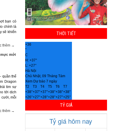
hợt bạn có
io chính là
y sẽ khiến
THỜI TIẾT
+
36
c thêm →
°
n mực mới
C
H:
+
37°
L:
+
27°
Hà Nội
Chủ Nhật, 09 Tháng Tám
– quần thể
Xem Dự báo 7 ngày
eam Dragon
T2
T3
T4
T5
T6
T7
rái tim sự
+
38°
+
37°
+
37°
+
38°
+
38°
+
38°
o tới dịch
+
26°
+
27°
+
28°
+
28°
+
27°
+
25°
ễ cưới, mỗi
TỶ GIÁ
c thêm →