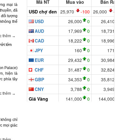
ơng mại là
thuyền, đã
 đối tượng
 không thể
c thêm →
ưới lớn
on Palace)
n, hiện là
c phía tây
c thêm →
 không chỉ
c mọi giác
c thêm →