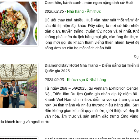
Cơm hến, bánh canh - món ngon nặng tình xứ Huế
2020.02.25
-
Nhà hàng - Ẩm thực
Dù đổi thay khá nhiều, Huế vẫn như một “nốt trầm” ê
các đô thị hiện đại khác. Đây cũng là nơi sở hữu nh
dân gian, truyền thống, thuần túy, ngon và rẻ nhất. Kh
không phát triển du lịch bằng mọi giá, các làng ẩm thự
lòng mời gọi du khách thăm viếng thiên nhiên tuyệt đ
sống đơn sơ của họ một cách chân thật.
Đọ
Diamond Bay Hotel Nha Trang – Điểm sáng tại Triển l
Quốc gia 2025
2025.09.03
-
Khách sạn & Nhà hàng
Từ ngày 28/8 – 5/9/2025, tại Vietnam Exhibition Center
Nội, Triển lãm Du lịch Quốc gia nhân dịp kỷ niệm 8
khánh Việt Nam chính thức diễn ra với sự tham gia củ
hơn 34 tỉnh thành và nhiều thương hiệu hàng đầu. Sự
đến không gian kết nối quy mô lớn, giới thiệu vẻ đẹp t
văn hóa, ẩm thực và sản phẩm đặc trưng từng vùng
du khách trong và ngoài nước.
Đọ