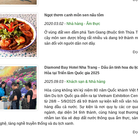
Ngọt thơm canh môn sen nấu tôm
2020.03.02
-
Nhà hàng - Ẩm thực
Ở vùng đất ven đầm phá Tam Giang (thuộc tỉnh Thừa T
cây môn sen được trồng rất nhiều và đang trở thành 
sản đối với người dân nơi đây.
Đọ
Diamond Bay Hotel Nha Trang – Dấu ấn tinh hoa du l
Hòa tại Triển lãm Quốc gia 2025
2025.09.03
-
Khách sạn & Nhà hàng
Hòa cùng không khí kỷ niệm 80 năm Quốc khánh Việt 
lãm Du lịch Quốc gia diễn ra tại Vietnam Exhibition Cen
từ 28/8 – 5/9/2025 đã trở thành sự kiện kết nối văn hó
hàng đầu cả nước. Sự kiện là nơi quy tụ các cơ qu
ngành, đại diện 34 tỉnh thành, cùng hàng loạt thương
nhằm lan tỏa vẻ đẹp đất nước thông qua ẩm thực, sả
ghệ, làng nghề truyền thống và du lịch xanh.
Đọ