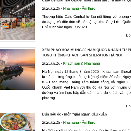
Café Central The Garden Mall chính thức ra mắt tại Q
2020.02.19
-
Nhà hàng - Ẩm thực
Thương hiệu Café Central từ lâu nổi tiếng với phong 
đa dạng và độc đáo sẽ có mặt tại khu Chợ Lớn, Quận
Chí Minh vào ngày 1/3/2020.
Đọ
XEM PHÁO HOA MỪNG 80 NĂM QUỐC KHÁNH TỪ 
TỔNG THỐNG KHÁCH SẠN SHERATON HÀ NỘI
2025.08.16
-
Khách sạn & Nhà hàng
Hà Nội, ngày 12 tháng 8 năm 2025 - Khách sạn Shera
tự hào hưởng ứng chuỗi sự kiện kỷ niệm 80 năm Ngà
8 – Cách mạng Tháng Tám thành công, và Ngày 2 
Quốc Khánh Việt Nam với thủ đô Hà Nội với những ư
dưỡng và ẩm thực hấp dẫn dành cho du khách và ngư
phương.
Đọ
Bún riêu ốc - món “giải ngán” đầu xuân
2020.02.18
-
Nhà hàng - Ẩm thực
Hà Nội có rất nhiều quán bán bún riêu ốc được mở bá