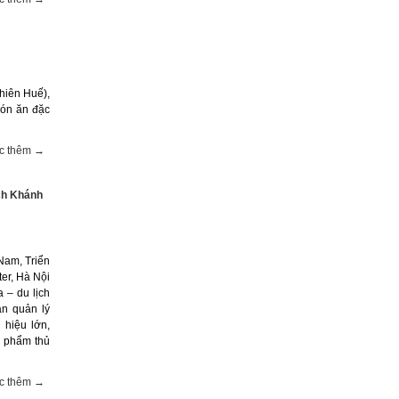
hiên Huế),
món ăn đặc
c thêm →
ịch Khánh
Nam, Triển
ter, Hà Nội
a – du lịch
an quản lý
 hiệu lớn,
n phẩm thủ
c thêm →