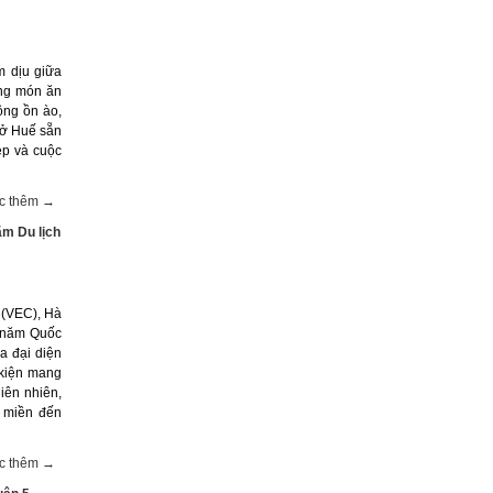
m dịu giữa
ững món ăn
ông ồn ào,
c ở Huế sẵn
ẹp và cuộc
c thêm →
ãm Du lịch
 (VEC), Hà
0 năm Quốc
a đại diện
 kiện mang
hiên nhiên,
 miền đến
c thêm →