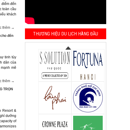
g điểm đến
c toàn cầu
hiếu khách
c thêm →
THƯƠNG HIỆU DU LỊCH HÀNG ĐẦU
 cho đến
ự tinh túy
nh dân của
n mạnh mẽ
c thêm →
NG TRỌN
h Resort &
nghỉ dưỡng
capacity of
armonizes