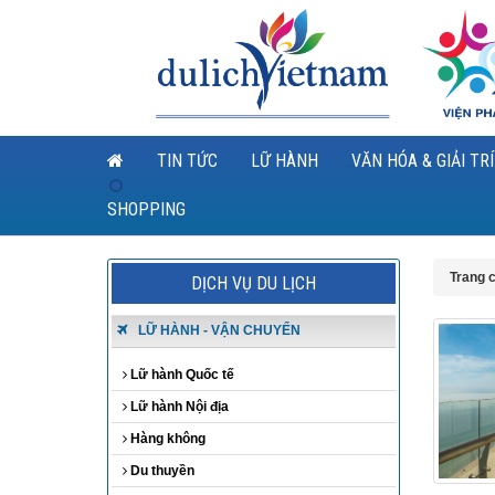
TIN TỨC
LỮ HÀNH
VĂN HÓA & GIẢI TRÍ
SHOPPING
Trang 
DỊCH VỤ DU LỊCH
LỮ HÀNH - VẬN CHUYỂN
Lữ hành Quốc tế
Lữ hành Nội địa
Hàng không
Du thuyền