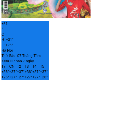
+
31
°
C
H:
+
31°
L:
+
25°
Hà Nội
Thứ Sáu, 07 Tháng Tám
Xem Dự báo 7 ngày
T7
CN
T2
T3
T4
T5
+
36°
+
37°
+
37°
+
36°
+
37°
+
37°
+
25°
+
27°
+
27°
+
27°
+
27°
+
28°