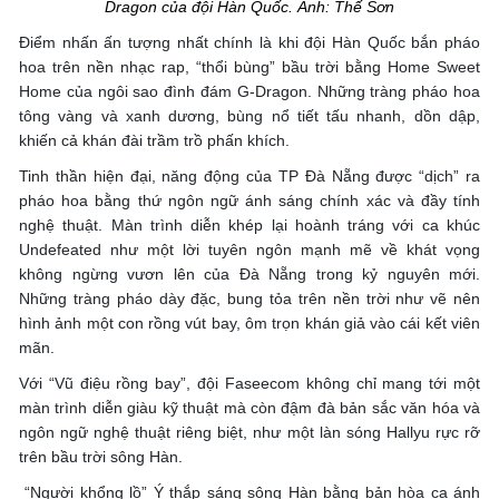
Dragon của đội Hàn Quốc. Ảnh: Thế Sơn
Điểm nhấn ấn tượng nhất chính là khi đội Hàn Quốc bắn pháo
hoa trên nền nhạc rap, “thổi bùng” bầu trời bằng Home Sweet
Home của ngôi sao đình đám G-Dragon. Những tràng pháo hoa
tông vàng và xanh dương, bùng nổ tiết tấu nhanh, dồn dập,
khiến cả khán đài trầm trồ phấn khích.
Tinh thần hiện đại, năng động của TP Đà Nẵng được “dịch” ra
pháo hoa bằng thứ ngôn ngữ ánh sáng chính xác và đầy tính
nghệ thuật. Màn trình diễn khép lại hoành tráng với ca khúc
Undefeated như một lời tuyên ngôn mạnh mẽ về khát vọng
không ngừng vươn lên của Đà Nẵng trong kỷ nguyên mới.
Những tràng pháo dày đặc, bung tỏa trên nền trời như vẽ nên
hình ảnh một con rồng vút bay, ôm trọn khán giả vào cái kết viên
mãn.
Với “Vũ điệu rồng bay”, đội Faseecom không chỉ mang tới một
màn trình diễn giàu kỹ thuật mà còn đậm đà bản sắc văn hóa và
ngôn ngữ nghệ thuật riêng biệt, như một làn sóng Hallyu rực rỡ
trên bầu trời sông Hàn.
“Người khổng lồ” Ý thắp sáng sông Hàn bằng bản hòa ca ánh