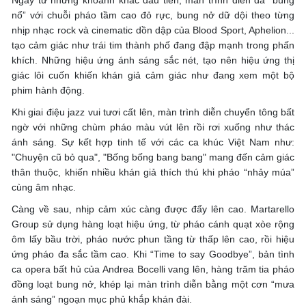
Ngay từ những khoảnh khắc đầu tiên, màn trình diễn đã “bùng
nổ” với chuỗi pháo tầm cao đỏ rực, bung nở dữ dội theo từng
nhịp nhạc rock và cinematic dồn dập của Blood Sport, Aphelion...
tạo cảm giác như trái tim thành phố đang đập mạnh trong phấn
khích. Những hiệu ứng ánh sáng sắc nét, tạo nên hiệu ứng thị
giác lôi cuốn khiến khán giả cảm giác như đang xem một bộ
phim hành động.
Khi giai điệu jazz vui tươi cất lên, màn trình diễn chuyển tông bất
ngờ với những chùm pháo màu vút lên rồi rơi xuống như thác
ánh sáng. Sự kết hợp tinh tế với các ca khúc Việt Nam như:
"Chuyện cũ bỏ qua", "Bống bống bang bang" mang đến cảm giác
thân thuộc, khiến nhiều khán giả thích thú khi pháo “nhảy múa”
cùng âm nhạc.
Càng về sau, nhịp cảm xúc càng được đẩy lên cao. Martarello
Group sử dụng hàng loạt hiệu ứng, từ pháo cánh quạt xòe rộng
ôm lấy bầu trời, pháo nước phun tầng từ thấp lên cao, rồi hiệu
ứng pháo đa sắc tầm cao. Khi “Time to say Goodbye”, bản tình
ca opera bất hủ của Andrea Bocelli vang lên, hàng trăm tia pháo
đồng loạt bung nở, khép lại màn trình diễn bằng một cơn “mưa
ánh sáng” ngoạn mục phủ khắp khán đài.