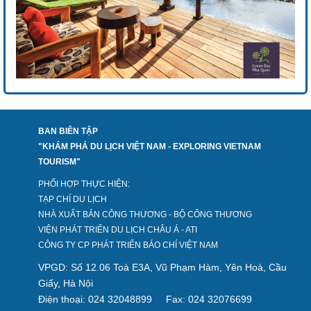
BAN BIÊN TẬP
"KHÁM PHÁ DU LỊCH VIỆT NAM - EXPLORING VIETNAM
TOURISM"
PHỐI HỢP THỰC HIỆN:
TẠP CHÍ DU LỊCH
NHÀ XUẤT BẢN CÔNG THƯƠNG - BỘ CÔNG THƯƠNG
VIỆN PHÁT TRIỂN DU LỊCH CHÂU Á - ATI
CÔNG TY CP PHÁT TRIỂN BÁO CHÍ VIỆT NAM
VPGD: Số 12.06 Toà E3A, Vũ Phạm Hàm, Yên Hoà, Cầu
Giấy, Hà Nội
Điện thoại: 024 32048899
Fax: 024 32076699