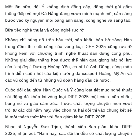
Một lần nữa, đội Ý khẳng định đẳng cấp, đồng thời gửi gắm
thông điệp về một Đà Nẵng đang vươn mình mạnh mẽ, sẵn sàng
bước vào kỷ nguyên mới bằng ánh sáng, công nghệ và sáng tạo.
Bữa tiệc nghệ thuật và công nghệ rực rỡ
Không chỉ bùng nổ trên bầu trời, sân khấu bên bờ sông Hàn
trong đêm thi cuối cùng của vòng loại DIFF 2025 cũng rực rỡ
không kém với chương trình nghệ thuật dàn dựng công phu.
Những giai điệu thăng hoa được thể hiện qua giọng hát nội lực
của “chị đẹp” Dương Hoàng Yến, ca sĩ Lê Anh Dũng, cùng màn
trình diễn cuốn hút của kiện tướng dancesport Hoàng Mỹ An và
các vũ công đến từ những vũ đoàn hàng đầu cả nước.
Cuộc đối đầu giữa Hàn Quốc và Ý cùng loạt tiết mục nghệ thuật
sôi động đã khép lại vòng loại DIFF 2025 một cách mãn nhãn,
bùng nổ và giàu cảm xúc. Trước chất lượng chuyên môn vượt
trội từ các đội năm nay, việc chọn ra hai đội thi vào chung kết sẽ
là một thách thức lớn với Ban giám khảo DIFF 2025.
Nhạc sĩ Nguyễn Đức Trịnh, thành viên Ban giám khảo DIFF
2025, nhận xét: “Năm nay, các đội thi đều có chất lượng chuyên