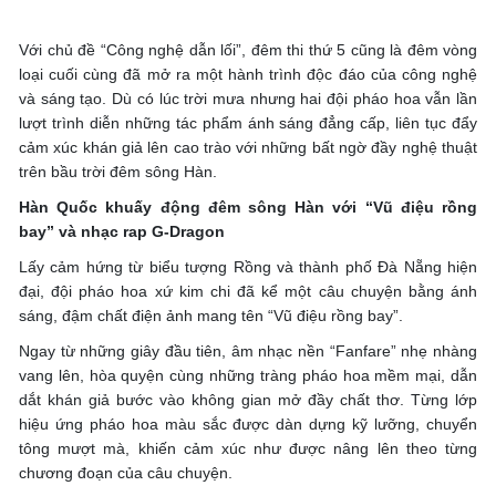
Với chủ đề “Công nghệ dẫn lối”, đêm thi thứ 5 cũng là đêm vòng
loại cuối cùng đã mở ra một hành trình độc đáo của công nghệ
và sáng tạo. Dù có lúc trời mưa nhưng hai đội pháo hoa vẫn lần
lượt trình diễn những tác phẩm ánh sáng đẳng cấp, liên tục đẩy
cảm xúc khán giả lên cao trào với những bất ngờ đầy nghệ thuật
trên bầu trời đêm sông Hàn.
Hàn Quốc khuấy động đêm sông Hàn với “Vũ điệu rồng
bay” và nhạc rap G-Dragon
Lấy cảm hứng từ biểu tượng Rồng và thành phố Đà Nẵng hiện
đại, đội pháo hoa xứ kim chi đã kể một câu chuyện bằng ánh
sáng, đậm chất điện ảnh mang tên “Vũ điệu rồng bay”.
Ngay từ những giây đầu tiên, âm nhạc nền “Fanfare” nhẹ nhàng
vang lên, hòa quyện cùng những tràng pháo hoa mềm mại, dẫn
dắt khán giả bước vào không gian mở đầy chất thơ. Từng lớp
hiệu ứng pháo hoa màu sắc được dàn dựng kỹ lưỡng, chuyển
tông mượt mà, khiến cảm xúc như được nâng lên theo từng
chương đoạn của câu chuyện.