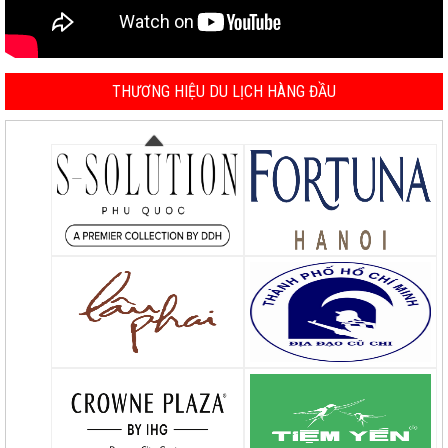
THƯƠNG HIỆU DU LỊCH HÀNG ĐẦU