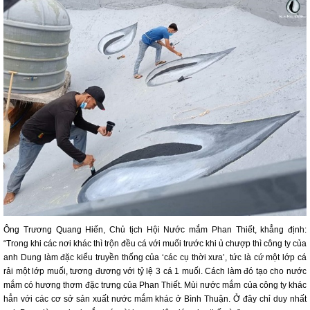
Ông Trương Quang Hiến, Chủ tịch Hội Nước mắm Phan Thiết, khẳng định:
“Trong khi các nơi khác thì trộn đều cá với muối trước khi ủ chượp thì công ty của
anh Dung làm đặc kiểu truyền thống của ‘các cụ thời xưa’, tức là cứ một lớp cá
rải một lớp muối, tương đương với tỷ lệ 3 cá 1 muối. Cách làm đó tạo cho nước
mắm có hương thơm đặc trưng của Phan Thiết. Mùi nước mắm của công ty khác
hẳn với các cơ sở sản xuất nước mắm khác ở Bình Thuận. Ở đây chỉ duy nhất