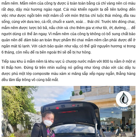
mắm nêm. Mắm nêm của công ty được ủ toàn toàn bằng cá chỉ vàng nên có màu
rất đẹp, dậy mùi hương ngào ngạt. Cái mùi khiến người ta dễ liên tưởng đến
việc như được ngồi bên một mâm cỗ với món thịt ba chỉ luộc thái mỏng, đĩa rau
sống, cùng với dưa leo, cà rốt, chuối e xanh, xoài… thái chỉ. Trước khi đóng chai,
mắm nêm được lược bỏ bã, nấu chín và cho thêm gia vị như tỏi, ớt, đường,… để
người dùng có thể ăn ngay. Vì mắm nêm của công ty không có bổ sung chất bảo
quản nên để đảm bảo an toàn thực phẩm thì chai mắm nêm cần phải được để ở
ngăn mát tủ lạnh. Với cách bảo quản như vậy, có thể giữ nguyên hương vị trong
6 tháng, còn nếu để ra bên ngoài thì sẽ dễ bị hư hỏng.
Tiếp sau khu ủ mắm nêm là khu vực ủ chượp nước mắm với 800 lu nằm ở một vị
trí thấp hơn. Đứng từ trên nhìn xuống nó giống như lòng chảo với các dãy lu
được phủ một lớp composite màu xám xi măng sắp xếp ngay ngắn, thẳng hàng
đều tăm tắp trông vô cùng bắt mắt.