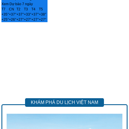
Xem Dự báo 7 ngày
T7
CN
T2
T3
T4
T5
+
35°
+
37°
+
37°
+
33°
+
37°
+
38°
+
25°
+
26°
+
27°
+
27°
+
27°
+
27°
KHÁM PHÁ DU LỊCH VIỆT NAM
Previous
Next