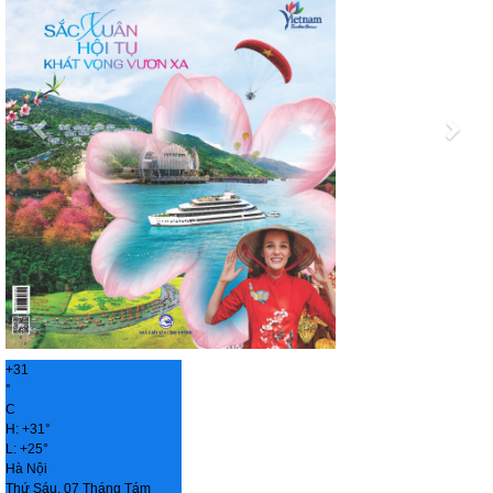
+
31
°
C
H:
+
31°
L:
+
25°
Hà Nội
Thứ Sáu, 07 Tháng Tám