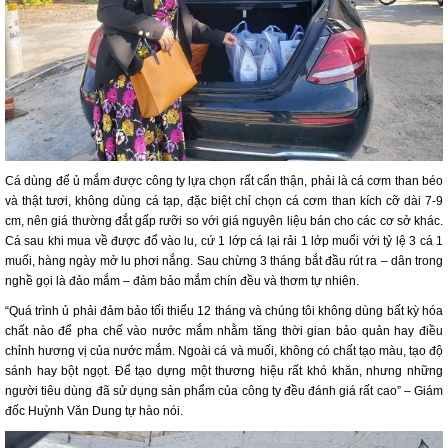
Cá dùng để ủ mắm được công ty lựa chọn rất cẩn thận, phải là cá cơm than béo
và thật tươi, không dùng cá tạp, đặc biệt chỉ chọn cá cơm than kích cỡ dài 7-9
cm, nên giá thường đắt gấp rưỡi so với giá nguyên liệu bán cho các cơ sở khác.
Cá sau khi mua về được đổ vào lu, cứ 1 lớp cá lại rải 1 lớp muối với tỷ lệ 3 cá 1
muối, hàng ngày mở lu phơi nắng. Sau chừng 3 tháng bắt đầu rút ra – dân trong
nghề gọi là đảo mắm – đảm bảo mắm chín đều và thơm tự nhiên.
“Quá trình ủ phải đảm bảo tối thiểu 12 tháng và chúng tôi không dùng bất kỳ hóa
chất nào để pha chế vào nước mắm nhằm tăng thời gian bảo quản hay điều
chỉnh hương vị của nước mắm. Ngoài cá và muối, không có chất tạo màu, tạo độ
sánh hay bột ngọt. Để tạo dựng một thương hiệu rất khó khăn, nhưng những
người tiêu dùng đã sử dụng sản phẩm của công ty đều đánh giá rất cao” – Giám
đốc Huỳnh Văn Dung tự hào nói.