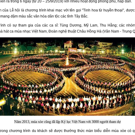
iễn ra trong 6 ngày (từ 20 – 25/9/2019) với nhiều hoạt động phong phú, hấp dẫn.
 của Lễ hội là chương trình khai mạc với tên gọi "Tinh hoa từ huyền thoại", đượ
 mang đậm màu sắc văn hóa dân tộc các tỉnh Tây Bắc.
ình có sự tham gia của các ca sĩ: Tùng Dương, Mỹ Lam, Thu Hằng; các nhóm
hà hát ca múa nhạc Việt Nam, Đoàn nghệ thuật Châu Hồng Hà (Vân Nam - Trung
Năm 2013, múa xòe cũng đã lập Kỷ lục Việt Nam với 3000 người tham dự
 trong chương trình du khách sẽ được thưởng thức màn biểu diễn múa xòe có 