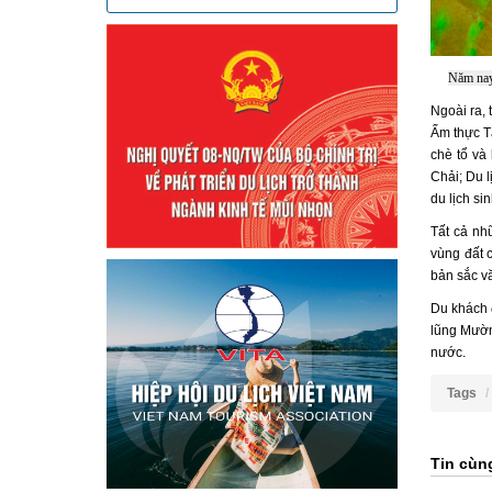
Năm nay,
Ngoài ra, 
Ấm thực T
chè tổ và
Chải; Du 
du lịch si
Tất cả nh
vùng đất 
bản sắc v
Du khách 
lũng Mường
nước.
Tags
Tin cùn