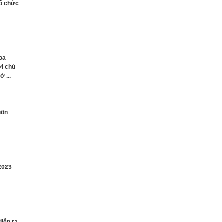
tổ chức
hoa
ới chủ
 ...
uồn
 2023
diễn ra