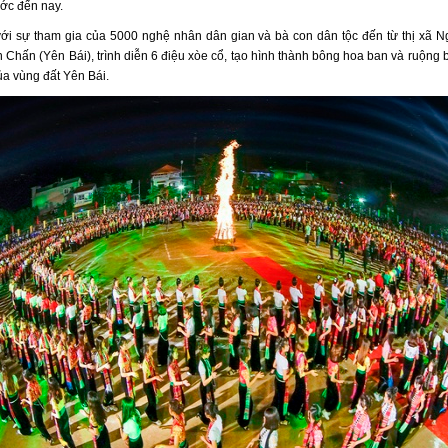
ước đến nay.
với sự tham gia của 5000 nghệ nhân dân gian và bà con dân tộc đến từ thị xã N
Chấn (Yên Bái), trình diễn 6 điệu xòe cổ, tạo hình thành bông hoa ban và ruộng b
ủa vùng đất Yên Bái.