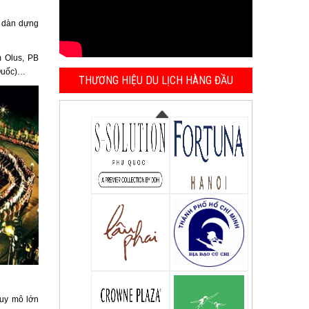
c dàn dựng
 Olus, PB
 Quốc)…
THƯƠNG HIỆU DU LỊCH HÀNG ĐẦU
quy mô lớn