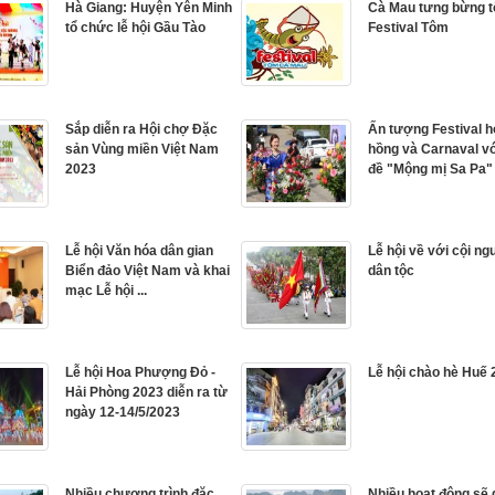
Hà Giang: Huyện Yên Minh
Cà Mau tưng bừng 
tổ chức lễ hội Gầu Tào
Festival Tôm
Sắp diễn ra Hội chợ Đặc
Ấn tượng Festival 
sản Vùng miền Việt Nam
hồng và Carnaval v
2023
đề "Mộng mị Sa Pa" ở
Lễ hội Văn hóa dân gian
Lễ hội về với cội ng
Biển đảo Việt Nam và khai
dân tộc
mạc Lễ hội ...
Lễ hội Hoa Phượng Đỏ -
Lễ hội chào hè Huế
Hải Phòng 2023 diễn ra từ
ngày 12-14/5/2023
Nhiều chương trình đặc
Nhiều hoạt động sẽ 