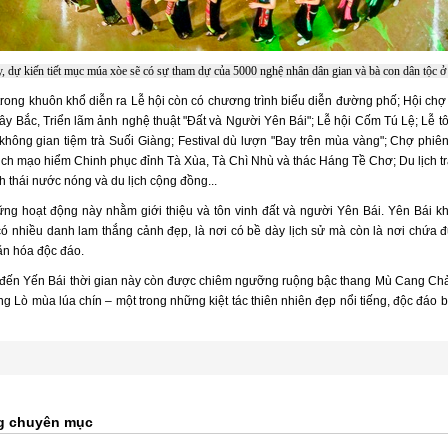
 dự kiến tiết mục múa xòe sẽ có sự tham dự của 5000 nghệ nhân dân gian và bà con dân tộc 
trong khuôn khổ diễn ra Lễ hội còn có chương trình biểu diễn đường phố; Hội chợ 
ây Bắc, Triển lãm ảnh nghệ thuật "Đất và Người Yên Bái"; Lễ hội Cốm Tú Lệ; Lễ tô
 không gian tiệm trà Suối Giàng; Festival dù lượn "Bay trên mùa vàng"; Chợ phi
lịch mạo hiểm Chinh phục đỉnh Tà Xùa, Tà Chì Nhù và thác Háng Tề Chơ; Du lịch tr
nh thái nước nóng và du lịch cộng đồng...
ững hoạt động này nhằm giới thiệu và tôn vinh đất và người Yên Bái. Yên Bái kh
có nhiều danh lam thắng cảnh đẹp, là nơi có bề dày lịch sử mà còn là nơi chứa 
ăn hóa độc đáo.
đến Yến Bái thời gian này còn được chiêm ngưỡng ruộng bậc thang Mù Cang Chả
 Lò mùa lúa chín – một trong những kiệt tác thiên nhiên đẹp nổi tiếng, độc đáo b
g chuyên mục