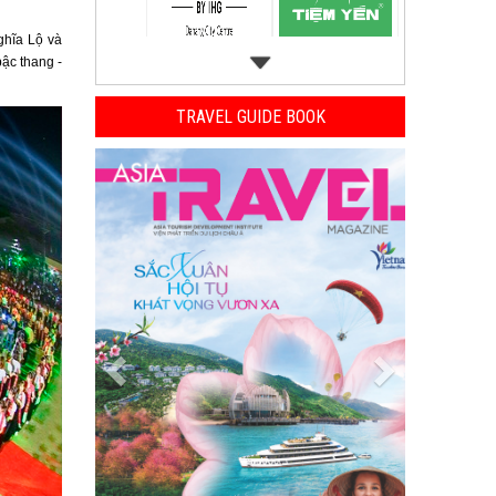
ghĩa Lộ và
ậc thang -
TRAVEL GUIDE BOOK
Previous
Next