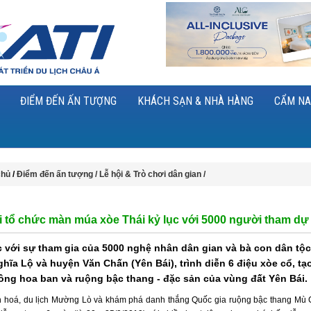
ĐIỂM ĐẾN ẤN TƯỢNG
KHÁCH SẠN & NHÀ HÀNG
CẨM NA
chủ
/
Điểm đến ấn tượng /
Lễ hội & Trò chơi dân gian /
i tổ chức màn múa xòe Thái kỷ lục với 5000 người tham dự
c với sự tham gia của 5000 nghệ nhân dân gian và bà con dân tộc
ghĩa Lộ và huyện Văn Chấn (Yên Bái), trình diễn 6 điệu xòe cổ, tạ
ông hoa ban và ruộng bậc thang - đặc sản của vùng đất Yên Bái.
n hoá, du lịch Mường Lò và khám phá danh thắng Quốc gia ruộng bậc thang Mù