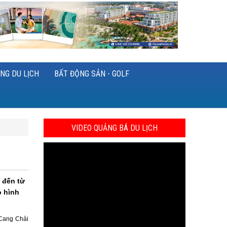
NG DU LỊCH
BẤT ĐỘNG SẢN - GOLF
VIDEO QUẢNG BÁ DU LỊCH
 đến từ
o hình
 Cang Chải