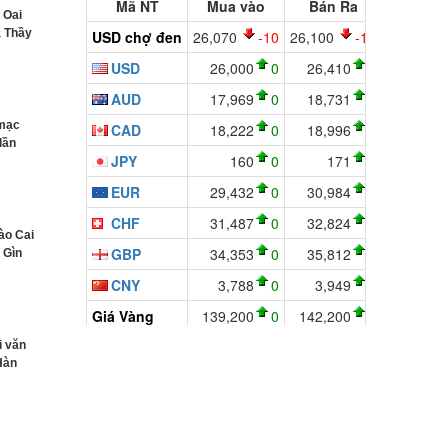
 Oai
a Thầy
 mạc
lần
ào Cai
 Gìn
i văn
 Hàn