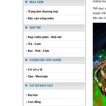
nhất từ tr
MUA SẮM
Tiết mục 
Trung tâm thương mại
huyện Văn 
đặc sản c
Đặc sản vùng miền
GIẢI TRÍ
Rạp chiếu phim - Nhà hát
Trà - Cafe
Bar - Pub - Club
CHĂM SÓC SỨC KHỎE
Cơ sở y tế
Spa - Massage
CƠ SỞ ĐÀO TẠO
Đại học
Cao đẳng