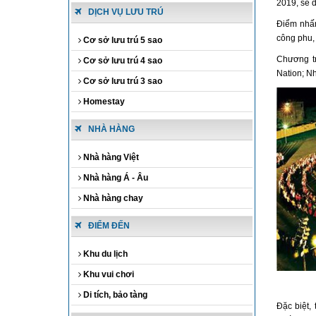
2019, sẽ d
DỊCH VỤ LƯU TRÚ
Điểm nhấn
công phu,
Cơ sở lưu trú 5 sao
Chương tr
Cơ sở lưu trú 4 sao
Nation; N
Cơ sở lưu trú 3 sao
Homestay
NHÀ HÀNG
Nhà hàng Việt
Nhà hàng Á - Âu
Nhà hàng chay
ĐIỂM ĐẾN
Khu du lịch
Khu vui chơi
Di tích, bảo tàng
Đặc biệt,