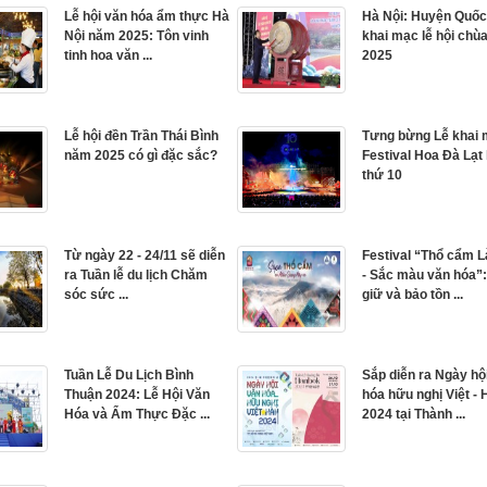
Lễ hội văn hóa ẩm thực Hà
Hà Nội: Huyện Quốc
Nội năm 2025: Tôn vinh
khai mạc lễ hội chù
tinh hoa văn ...
2025
Lễ hội đền Trần Thái Bình
Tưng bừng Lễ khai
năm 2025 có gì đặc sắc?
Festival Hoa Đà Lạt 
thứ 10
Từ ngày 22 - 24/11 sẽ diễn
Festival “Thổ cẩm L
ra Tuần lễ du lịch Chăm
- Sắc màu văn hóa”:
sóc sức ...
giữ và bảo tồn ...
Tuần Lễ Du Lịch Bình
Sắp diễn ra Ngày hộ
Thuận 2024: Lễ Hội Văn
hóa hữu nghị Việt -
Hóa và Ẩm Thực Đặc ...
2024 tại Thành ...