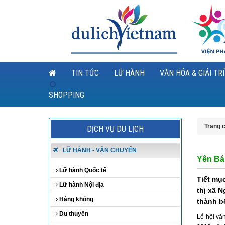
TIN TỨC
LỮ HÀNH
VĂN HÓA & GIẢI TRÍ
SHOPPING
Trang 
DỊCH VỤ DU LỊCH
LỮ HÀNH - VẬN CHUYỂN
Yên Bá
Lữ hành Quốc tế
Tiết mụ
Lữ hành Nội địa
thị xã N
Hàng không
thành b
Du thuyền
Lễ hội vă