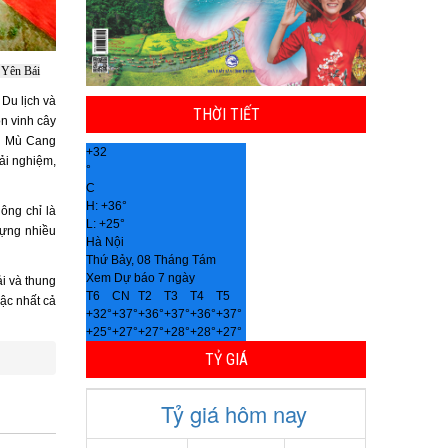
ở Yên Bái
Du lịch và
THỜI TIẾT
n vinh cây
ên Mù Cang
+
32
ải nghiệm,
°
C
H:
+
36°
ông chỉ là
L:
+
25°
đựng nhiều
Hà Nội
Thứ Bảy, 08 Tháng Tám
Xem Dự báo 7 ngày
i và thung
T6
CN
T2
T3
T4
T5
ậc nhất cả
+
32°
+
37°
+
36°
+
37°
+
36°
+
37°
+
25°
+
27°
+
27°
+
28°
+
28°
+
27°
TỶ GIÁ