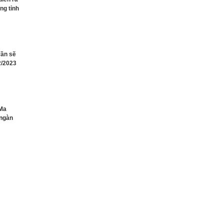
ng tỉnh
rần sẽ
2/2023
 Ma
 ngàn