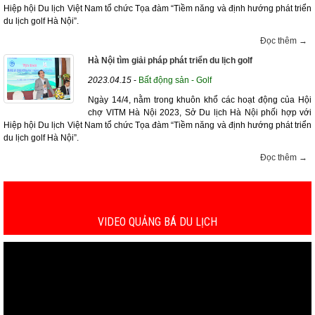
Hiệp hội Du lịch Việt Nam tổ chức Tọa đàm “Tiềm năng và định hướng phát triển
du lịch golf Hà Nội”.
Đọc thêm →
Hà Nội tìm giải pháp phát triển du lịch golf
2023.04.15
-
Bất động sản - Golf
Ngày 14/4, nằm trong khuôn khổ các hoạt động của Hội
chợ VITM Hà Nội 2023, Sở Du lịch Hà Nội phối hợp với
Hiệp hội Du lịch Việt Nam tổ chức Tọa đàm “Tiềm năng và định hướng phát triển
du lịch golf Hà Nội”.
Đọc thêm →
1
2
VIDEO QUẢNG BÁ DU LỊCH