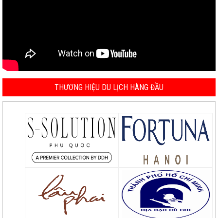
THƯƠNG HIỆU DU LỊCH HÀNG ĐẦU