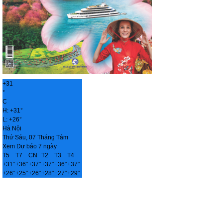
+
31
°
C
H:
+
31°
L:
+
26°
Hà Nội
Thứ Sáu, 07 Tháng Tám
Xem Dự báo 7 ngày
T5
T7
CN
T2
T3
T4
+
31°
+
36°
+
37°
+
37°
+
36°
+
37°
+
26°
+
25°
+
26°
+
28°
+
27°
+
29°