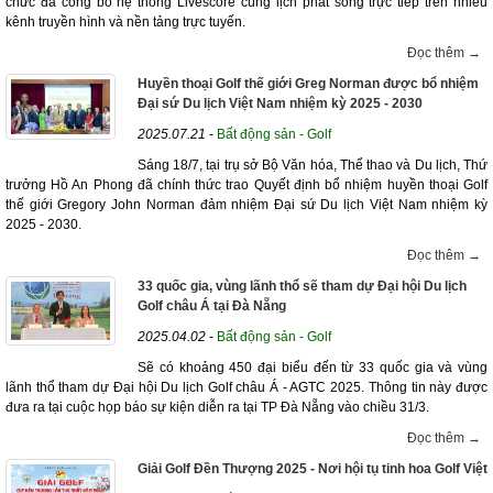
chức đã công bố hệ thống Livescore cùng lịch phát sóng trực tiếp trên nhiều
kênh truyền hình và nền tảng trực tuyến.
Đọc thêm →
Huyền thoại Golf thế giới Greg Norman được bổ nhiệm
Đại sứ Du lịch Việt Nam nhiệm kỳ 2025 - 2030
2025.07.21
-
Bất động sản - Golf
Sáng 18/7, tại trụ sở Bộ Văn hóa, Thể thao và Du lịch, Thứ
trưởng Hồ An Phong đã chính thức trao Quyết định bổ nhiệm huyền thoại Golf
thế giới Gregory John Norman đảm nhiệm Đại sứ Du lịch Việt Nam nhiệm kỳ
2025 - 2030.
Đọc thêm →
33 quốc gia, vùng lãnh thổ sẽ tham dự Đại hội Du lịch
Golf châu Á tại Đà Nẵng
2025.04.02
-
Bất động sản - Golf
Sẽ có khoảng 450 đại biểu đến từ 33 quốc gia và vùng
lãnh thổ tham dự Đại hội Du lịch Golf châu Á - AGTC 2025. Thông tin này được
đưa ra tại cuộc họp báo sự kiện diễn ra tại TP Đà Nẵng vào chiều 31/3.
Đọc thêm →
Giải Golf Đền Thượng 2025 - Nơi hội tụ tinh hoa Golf Việt