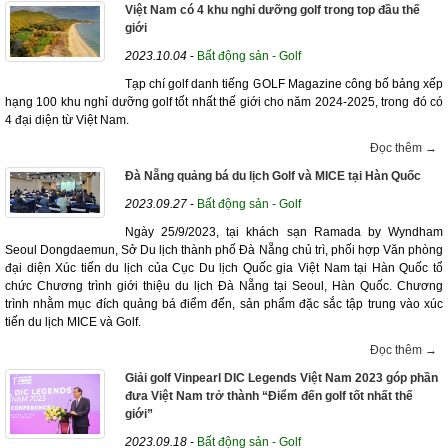
Việt Nam có 4 khu nghỉ dưỡng golf trong top đầu thế
giới
2023.10.04
-
Bất động sản - Golf
Tạp chí golf danh tiếng GOLF Magazine công bố bảng xếp
hạng 100 khu nghỉ dưỡng golf tốt nhất thế giới cho năm 2024-2025, trong đó có
4 đại diện từ Việt Nam.
Đọc thêm →
Đà Nẵng quảng bá du lịch Golf và MICE tại Hàn Quốc
2023.09.27
-
Bất động sản - Golf
Ngày 25/9/2023, tại khách sạn Ramada by Wyndham
Seoul Dongdaemun, Sở Du lịch thành phố Đà Nẵng chủ trì, phối hợp Văn phòng
đại diện Xúc tiến du lịch của Cục Du lịch Quốc gia Việt Nam tại Hàn Quốc tổ
chức Chương trình giới thiệu du lịch Đà Nẵng tại Seoul, Hàn Quốc. Chương
trình nhằm mục đích quảng bá điểm đến, sản phẩm đặc sắc tập trung vào xúc
tiến du lịch MICE và Golf.
Đọc thêm →
Giải golf Vinpearl DIC Legends Việt Nam 2023 góp phần
đưa Việt Nam trở thành “Điểm đến golf tốt nhất thế
giới”
2023.09.18
-
Bất động sản - Golf