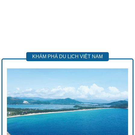
KHÁM PHÁ DU LỊCH VIỆT NAM
Previous
Next