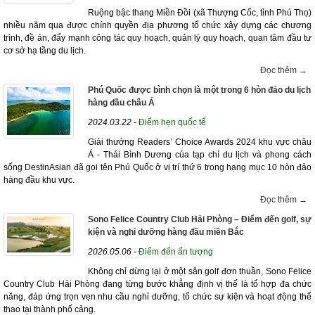
Ruộng bậc thang Miền Đồi (xã Thượng Cốc, tỉnh Phú Thọ)
nhiều năm qua được chính quyền địa phương tổ chức xây dựng các chương
trình, đề án, đẩy mạnh công tác quy hoạch, quản lý quy hoạch, quan tâm đầu tư
cơ sở hạ tầng du lịch.
Đọc thêm →
Phú Quốc được bình chọn là một trong 6 hòn đảo du lịch
hàng đầu châu Á
2024.03.22
-
Điểm hẹn quốc tế
Giải thưởng Readers’ Choice Awards 2024 khu vực châu
Á - Thái Bình Dương của tạp chí du lịch và phong cách
sống DestinAsian đã gọi tên Phú Quốc ở vị trí thứ 6 trong hạng mục 10 hòn đảo
hàng đầu khu vực.
Đọc thêm →
Sono Felice Country Club Hải Phòng – Điểm đến golf, sự
kiện và nghỉ dưỡng hàng đầu miền Bắc
2026.05.06
-
Điểm đến ấn tượng
Không chỉ dừng lại ở một sân golf đơn thuần, Sono Felice
Country Club Hải Phòng đang từng bước khẳng định vị thế là tổ hợp đa chức
năng, đáp ứng trọn vẹn nhu cầu nghỉ dưỡng, tổ chức sự kiện và hoạt động thể
thao tại thành phố cảng.