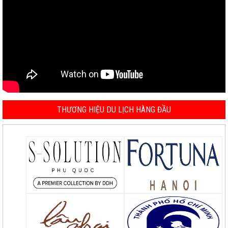
THƯƠNG HIỆU DU LỊCH HÀNG ĐẦU