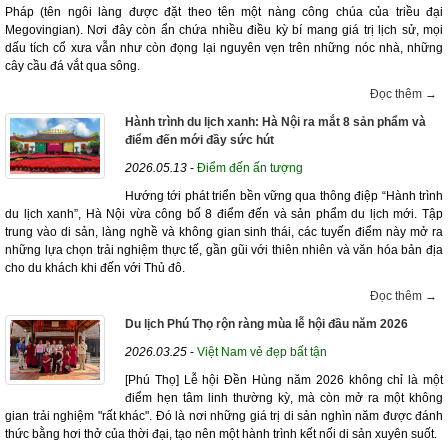
Pháp (tên ngôi làng được đặt theo tên một nàng công chúa của triều đại
Megovingian). Nơi đây còn ẩn chứa nhiều điều kỳ bí mang giá trị lịch sử, mọi
dấu tích cổ xưa vẫn như còn đọng lại nguyên vẹn trên những nóc nhà, những
cây cầu đá vắt qua sông.
Đọc thêm →
Hành trình du lịch xanh: Hà Nội ra mắt 8 sản phẩm và
điểm đến mới đầy sức hút
2026.05.13
-
Điểm đến ấn tượng
Hướng tới phát triển bền vững qua thông điệp “Hành trình
du lịch xanh”, Hà Nội vừa công bố 8 điểm đến và sản phẩm du lịch mới. Tập
trung vào di sản, làng nghề và không gian sinh thái, các tuyến điểm này mở ra
những lựa chọn trải nghiệm thực tế, gần gũi với thiên nhiên và văn hóa bản địa
cho du khách khi đến với Thủ đô.
Đọc thêm →
Du lịch Phú Thọ rộn ràng mùa lễ hội đầu năm 2026
2026.03.25
-
Việt Nam vẻ đẹp bất tận
[Phú Thọ] Lễ hội Đền Hùng năm 2026 không chỉ là một
điểm hẹn tâm linh thường kỳ, mà còn mở ra một không
gian trải nghiệm "rất khác". Đó là nơi những giá trị di sản nghìn năm được đánh
thức bằng hơi thở của thời đại, tạo nên một hành trình kết nối di sản xuyên suốt.