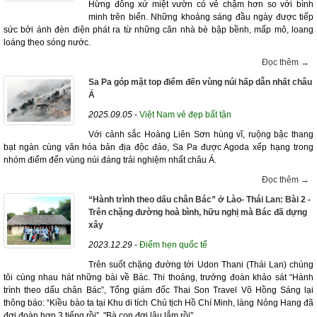
Hừng đông xứ miệt vườn có vẻ chậm hơn so với bình
minh trên biển. Những khoảng sáng đầu ngày được tiếp
sức bởi ánh đèn điện phát ra từ những căn nhà bè bập bềnh, mấp mô, loang
loáng theo sóng nước.
Đọc thêm →
Sa Pa góp mặt top điểm đến vùng núi hấp dẫn nhất châu
Á
2025.09.05
-
Việt Nam vẻ đẹp bất tận
Với cảnh sắc Hoàng Liên Sơn hùng vĩ, ruộng bậc thang
bạt ngàn cùng văn hóa bản địa độc đáo, Sa Pa được Agoda xếp hạng trong
nhóm điểm đến vùng núi đáng trải nghiệm nhất châu Á.
Đọc thêm →
“Hành trình theo dấu chân Bác” ở Lào- Thái Lan: Bài 2 -
Trên chặng đường hoà bình, hữu nghị mà Bác đã dựng
xây
2023.12.29
-
Điểm hẹn quốc tế
Trên suốt chặng đường tới Udon Thani (Thái Lan) chúng
tôi cùng nhau hát những bài về Bác. Thi thoảng, trưởng đoàn khảo sát “Hành
trình theo dấu chân Bác”, Tổng giám đốc Thai Son Travel Võ Hồng Sáng lại
thông báo: “Kiều bào ta tại Khu di tích Chủ tịch Hồ Chí Minh, làng Nỏng Hang đã
đợi đoàn hơn 3 tiếng rồi”, "Bà con đợi lâu lắm rồi"...