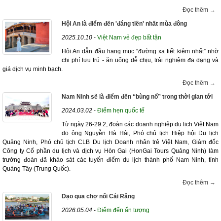
Đọc thêm →
Hội An là điểm đến 'đáng tiền' nhất mùa đông
2025.10.10
-
Việt Nam vẻ đẹp bất tận
Hội An dẫn đầu hạng mục “đường xa tiết kiệm nhất” nhờ
chi phí lưu trú - ăn uống dễ chịu, trải nghiệm đa dạng và
giá dịch vụ minh bạch.
Đọc thêm →
Nam Ninh sẽ là điểm đến “bùng nổ” trong thời gian tới
2024.03.02
-
Điểm hẹn quốc tế
Từ ngày 26-29.2, đoàn các doanh nghiệp du lịch Việt Nam
do ông Nguyễn Hà Hải, Phó chủ tịch Hiệp hội Du lịch
Quảng Ninh, Phó chủ tịch CLB Du lịch Doanh nhân trẻ Việt Nam, Giám đốc
Công ty Cổ phần du lịch và dịch vụ Hòn Gai (HonGai Tours Quảng Ninh) làm
trưởng đoàn đã khảo sát các tuyến điểm du lịch thành phố Nam Ninh, tỉnh
Quảng Tây (Trung Quốc).
Đọc thêm →
Dạo qua chợ nổi Cái Răng
2026.05.04
-
Điểm đến ấn tượng