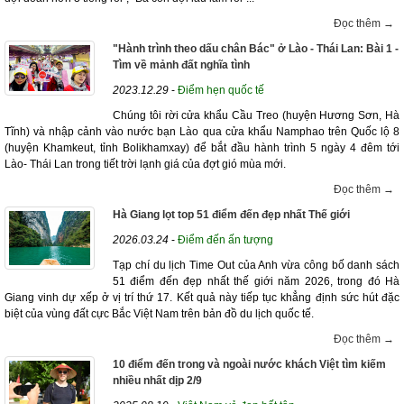
Đọc thêm →
"Hành trình theo dấu chân Bác" ở Lào - Thái Lan: Bài 1 -
Tìm về mảnh đất nghĩa tình
2023.12.29
-
Điểm hẹn quốc tế
Chúng tôi rời cửa khẩu Cầu Treo (huyện Hương Sơn, Hà
Tĩnh) và nhập cảnh vào nước bạn Lào qua cửa khẩu Namphao trên Quốc lộ 8
(huyện Khamkeut, tỉnh Bolikhamxay) để bắt đầu hành trình 5 ngày 4 đêm tới
Lào- Thái Lan trong tiết trời lạnh giá của đợt gió mùa mới.
Đọc thêm →
Hà Giang lọt top 51 điểm đến đẹp nhất Thế giới
2026.03.24
-
Điểm đến ấn tượng
Tạp chí du lịch Time Out của Anh vừa công bố danh sách
51 điểm đến đẹp nhất thế giới năm 2026, trong đó Hà
Giang vinh dự xếp ở vị trí thứ 17. Kết quả này tiếp tục khẳng định sức hút đặc
biệt của vùng đất cực Bắc Việt Nam trên bản đồ du lịch quốc tế.
Đọc thêm →
10 điểm đến trong và ngoài nước khách Việt tìm kiếm
nhiều nhất dịp 2/9