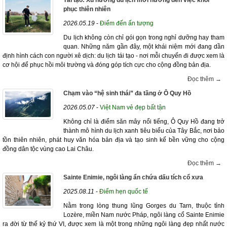
Tái tạo: Xu hướng du lịch mới hướng đến việc khôi
phục thiên nhiên
2026.05.19
-
Điểm đến ấn tượng
Du lịch không còn chỉ gói gọn trong nghỉ dưỡng hay tham
quan. Những năm gần đây, một khái niệm mới đang dần
định hình cách con người xê dịch: du lịch tái tạo - nơi mỗi chuyến đi được xem là
cơ hội để phục hồi môi trường và đóng góp tích cực cho cộng đồng bản địa.
Đọc thêm →
Chạm vào “hệ sinh thái” đa tầng ở Ô Quy Hồ
2026.05.07
-
Việt Nam vẻ đẹp bất tận
Không chỉ là điểm săn mây nổi tiếng, Ô Quy Hồ đang trở
thành mô hình du lịch xanh tiêu biểu của Tây Bắc, nơi bảo
tồn thiên nhiên, phát huy văn hóa bản địa và tạo sinh kế bền vững cho cộng
đồng dân tộc vùng cao Lai Châu.
Đọc thêm →
Sainte Enimie, ngôi làng ẩn chứa dấu tích cổ xưa
2025.08.11
-
Điểm hẹn quốc tế
Nằm trong lòng thung lũng Gorges du Tarn, thuộc tỉnh
Lozère, miền Nam nước Pháp, ngôi làng cổ Sainte Enimie
ra đời từ thế kỷ thứ VI, được xem là một trong những ngôi làng đẹp nhất nước