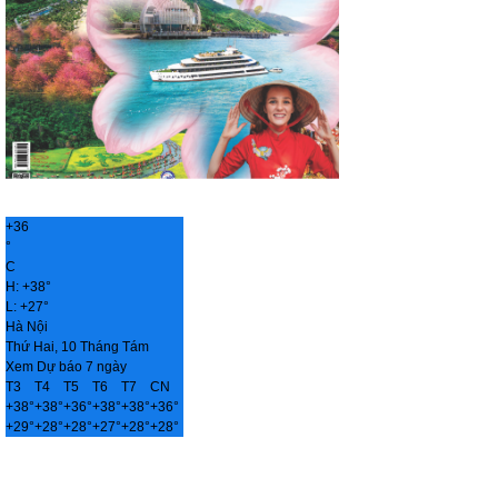
+
36
°
C
H:
+
38°
L:
+
27°
Hà Nội
Thứ Hai, 10 Tháng Tám
Xem Dự báo 7 ngày
T3
T4
T5
T6
T7
CN
+
38°
+
38°
+
36°
+
38°
+
38°
+
36°
+
29°
+
28°
+
28°
+
27°
+
28°
+
28°