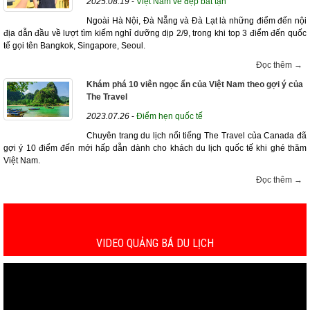
2025.08.19
-
Việt Nam vẻ đẹp bất tận
Ngoài Hà Nội, Đà Nẵng và Đà Lạt là những điểm đến nội
địa dẫn đầu về lượt tìm kiếm nghỉ dưỡng dịp 2/9, trong khi top 3 điểm đến quốc
tế gọi tên Bangkok, Singapore, Seoul.
Đọc thêm →
Khám phá 10 viên ngọc ẩn của Việt Nam theo gợi ý của
The Travel
2023.07.26
-
Điểm hẹn quốc tế
Chuyên trang du lịch nổi tiếng The Travel của Canada đã
gợi ý 10 điểm đến mới hấp dẫn dành cho khách du lịch quốc tế khi ghé thăm
Việt Nam.
Đọc thêm →
1
2
3
4
5
6
7
8
9
10
>
>>
VIDEO QUẢNG BÁ DU LỊCH