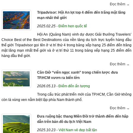
Đọc thêm →
Tripadvisor: Hội An lọt top 4 điểm đến trăng mật lãng
mạn nhất thế giới
2025.02.25
-
Điểm hẹn quốc tế
Hội An (Quảng Nam) vinh dự được Giải thưởng Travelers’
Choice Best of the Best Destinations của nền tảng du lịch trực tuyến hàng đầu
thế giới Tripadvisor gọi tên ở vị trí thứ 4 trong bảng xếp hạng 25 điểm đến trăng
mật lãng mạn nhất thế giới và ở vị trí thứ 11 trong bảng xếp hạng 25 điểm đến
hàng đầu thế giới.
Đọc thêm →
Cần Giờ “viên ngọc xanh” trong chiến lược đưa
TP.HCM vươn ra biển lớn
2026.05.13
-
Điểm đến ấn tượng
Trong cấu trúc phát triển mới của TP.HCM, Cần Giờ không
còn là vùng ven nằm biệt lập phía Nam thành phố.
Đọc thêm →
Đưa ruộng bậc thang Miền Đồi trở thành điểm đến hấp
dẫn trên bản đồ du lịch Việt Nam
2025.10.23
-
Việt Nam vẻ đẹp bất tận