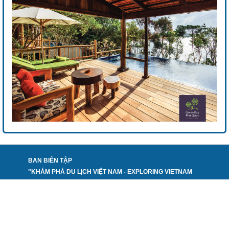
BAN BIÊN TẬP
"KHÁM PHÁ DU LỊCH VIỆT NAM - EXPLORING VIETNAM
TOURISM"
PHỐI HỢP THỰC HIỆN:
TẠP CHÍ DU LỊCH
NHÀ XUẤT BẢN CÔNG THƯƠNG - BỘ CÔNG THƯƠNG