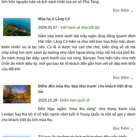
linh hồn nguyên bản và tịch mịch nhất của xứ sở Phù Tang.
Đọc thêm →
Mùa hạ ở Lăng Cô
2026.05.07
-
Việt Nam vẻ đẹp bất tận
Nằm nép mình dưới dải mây ngàn lãng đãng quanh đỉnh
Hải Vân, Lăng Cô hiện ra như một bức họa thủy mặc được
thiên nhiên ưu ái tạc nên. Có lẽ vì được núi cao che chở, biển rộng vỗ về mà
nhịp sống nơi vịnh xanh ấy dường như nằm ngoài dòng chảy hối hả của phố thị.
Ẩn mình trong tàn diệp xanh mướt của núi rừng, Banyan Tree hiện hữu như một
chốn ẩn mình diệu kỳ, mời gọi bao kẻ lữ khách đến gần hơn với vẻ đẹp tinh khôi
của đất trời.
Đọc thêm →
Điểm đến mùa thu 'đẹp như tranh' cho khách Việt đi tự
túc
2025.10.28
-
Điểm hẹn quốc tế
Đến Nga ngắm "mùa thu vàng" như trong tranh của
Levitan hay thả bộ ở cổ trấn nghìn năm tuổi ở Trung Quốc là một số gợi ý dành
cho khách Việt du lịch mùa thu.
Đọc thêm →