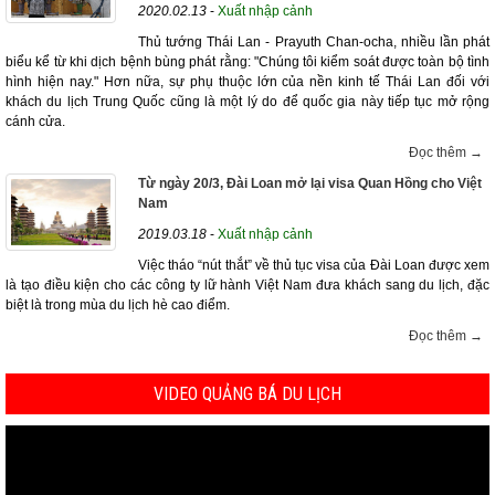
2020.02.13
-
Xuất nhập cảnh
Thủ tướng Thái Lan - Prayuth Chan-ocha, nhiều lần phát
biểu kể từ khi dịch bệnh bùng phát rằng: "Chúng tôi kiểm soát được toàn bộ tình
hình hiện nay." Hơn nữa, sự phụ thuộc lớn của nền kinh tế Thái Lan đối với
khách du lịch Trung Quốc cũng là một lý do để quốc gia này tiếp tục mở rộng
cánh cửa.
Đọc thêm →
Từ ngày 20/3, Đài Loan mở lại visa Quan Hồng cho Việt
Nam
2019.03.18
-
Xuất nhập cảnh
Việc tháo “nút thắt” về thủ tục visa của Đài Loan được xem
là tạo điều kiện cho các công ty lữ hành Việt Nam đưa khách sang du lịch, đặc
biệt là trong mùa du lịch hè cao điểm.
Đọc thêm →
VIDEO QUẢNG BÁ DU LỊCH