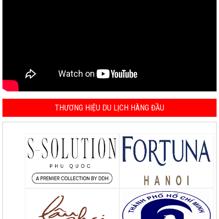
THƯƠNG HIỆU DU LỊCH HÀNG ĐẦU