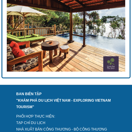
BAN BIÊN TẬP
"KHÁM PHÁ DU LỊCH VIỆT NAM - EXPLORING VIETNAM
TOURISM"
PHỐI HỢP THỰC HIỆN:
TẠP CHÍ DU LỊCH
NHÀ XUẤT BẢN CÔNG THƯƠNG - BỘ CÔNG THƯƠNG