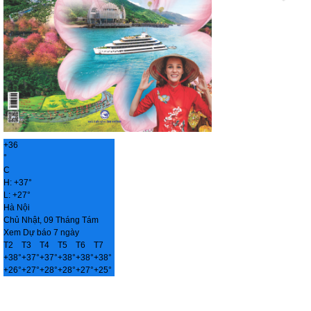
+
36
°
C
H:
+
37°
L:
+
27°
Hà Nội
Chủ Nhật, 09 Tháng Tám
Xem Dự báo 7 ngày
T2
T3
T4
T5
T6
T7
+
38°
+
37°
+
37°
+
38°
+
38°
+
38°
+
26°
+
27°
+
28°
+
28°
+
27°
+
25°