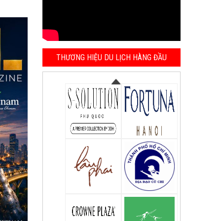
THƯƠNG HIỆU DU LỊCH HÀNG ĐẦU