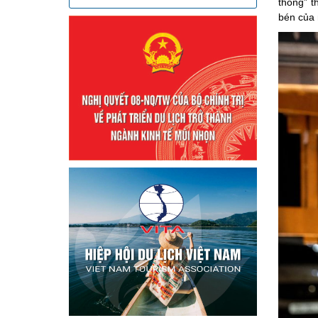
thông” t
bén của 