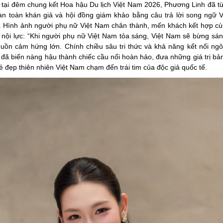
tại đêm chung kết Hoa hậu Du lịch Việt Nam 2026, Phương Linh đã t
n toàn khán giả và hội đồng giám khảo bằng câu trả lời song ngữ V
. Hình ảnh người phụ nữ Việt Nam chân thành, mến khách kết hợp c
 nội lực: “Khi người phụ nữ Việt Nam tỏa sáng, Việt Nam sẽ bừng sán
uồn cảm hứng lớn. Chính chiều sâu tri thức và khả năng kết nối ng
 đã biến nàng hậu thành chiếc cầu nối hoàn hảo, đưa những giá trị bả
ẻ đẹp thiên nhiên Việt Nam chạm đến trái tim của độc giả quốc tế.