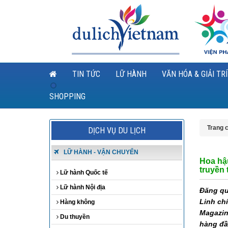
TIN TỨC
LỮ HÀNH
VĂN HÓA & GIẢI TRÍ
SHOPPING
Trang 
DỊCH VỤ DU LỊCH
LỮ HÀNH - VẬN CHUYỂN
Hoa hậ
truyền 
Lữ hành Quốc tế
Lữ hành Nội địa
Đăng qu
Linh ch
Hàng không
Magazin
Du thuyền
hàng đầ