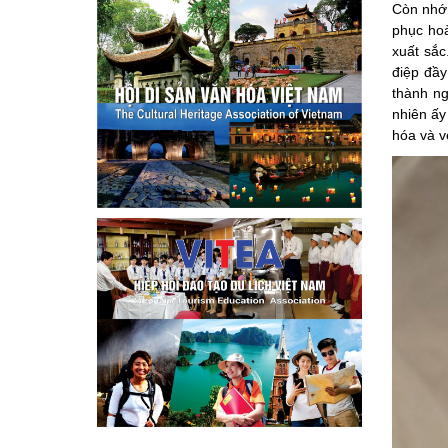
Còn nhớ 
phục hoà
xuất sắc
điệp đầy
thành ng
nhiên ấy
hóa và v