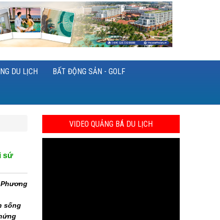
NG DU LỊCH
BẤT ĐỘNG SẢN - GOLF
VIDEO QUẢNG BÁ DU LỊCH
i sứ
n Phương
h sống
 hứng