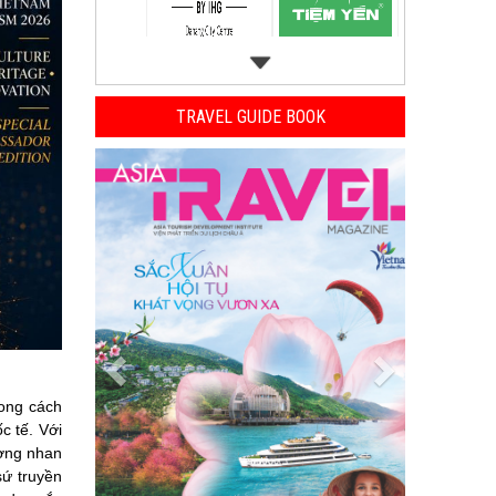
TRAVEL GUIDE BOOK
Previous
Next
hong cách
c tế. Với
ượng nhan
sứ truyền