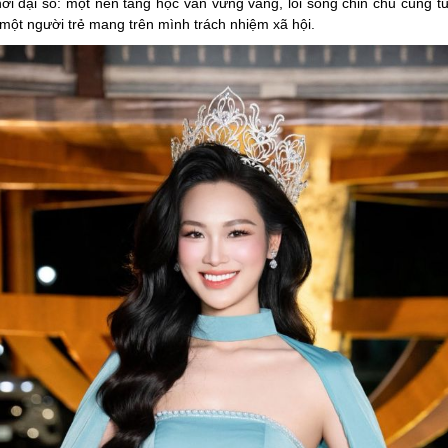
hời đại số: một nền tảng học vấn vững vàng, lối sống chỉn chu cùng t
một người trẻ mang trên mình trách nhiệm xã hội.