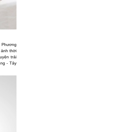
ễn Phương
 ảnh thời
uyện trải
ng - Tây