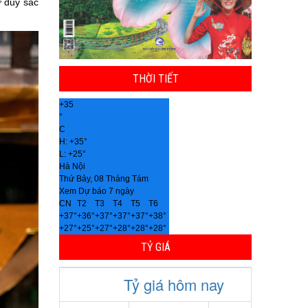
ư duy sắc
THỜI TIẾT
+
35
°
C
H:
+
35°
L:
+
25°
Hà Nội
Thứ Bảy, 08 Tháng Tám
Xem Dự báo 7 ngày
CN
T2
T3
T4
T5
T6
+
37°
+
36°
+
37°
+
37°
+
37°
+
38°
+
27°
+
25°
+
27°
+
28°
+
28°
+
28°
TỶ GIÁ