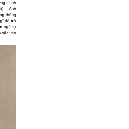
ừng chinh
iệt - Anh
ùng thông
g” đã trở
ôn ngữ tự
n sắc văn