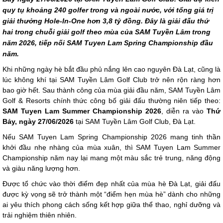
quy tụ khoảng 240 golfer trong và ngoài nước, với tổng giá trị
giải thưởng Hole-In-One hơn 3,8 tỷ đồng. Đây là giải đấu thứ
hai trong chuỗi giải golf theo mùa của SAM Tuyền Lâm trong
năm 2026, tiếp nối SAM Tuyen Lam Spring Championship đầu
năm.
Khi những ngày hè bắt đầu phủ nắng lên cao nguyên Đà Lạt, cũng là
lúc không khí tại SAM Tuyền Lâm Golf Club trở nên rộn ràng hơn
bao giờ hết. Sau thành công của mùa giải đầu năm, SAM Tuyền Lâm
Golf & Resorts chính thức công bố giải đấu thường niên tiếp theo:
SAM Tuyen Lam Summer Championship 2026
, diễn ra vào
Thứ
Bảy, ngày 27/06/2026
tại SAM Tuyền Lâm Golf Club, Đà Lạt.
Nếu SAM Tuyen Lam Spring Championship 2026 mang tinh thần
khởi đầu nhẹ nhàng của mùa xuân, thì SAM Tuyen Lam Summer
Championship năm nay lại mang một màu sắc trẻ trung, năng động
và giàu năng lượng hơn.
Được tổ chức vào thời điểm đẹp nhất của mùa hè Đà Lạt, giải đấu
được kỳ vọng sẽ trở thành một “điểm hẹn mùa hè” dành cho những
ai yêu thích phong cách sống kết hợp giữa thể thao, nghỉ dưỡng và
trải nghiệm thiên nhiên.