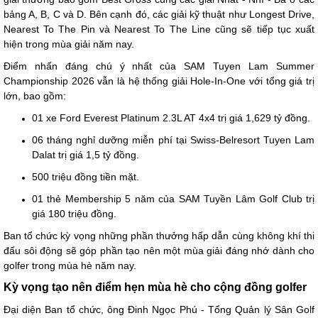
bảng A, B, C và D. Bên cạnh đó, các giải kỹ thuật như Longest Drive,
Nearest To The Pin và Nearest To The Line cũng sẽ tiếp tục xuất
hiện trong mùa giải năm nay.
Điểm nhấn đáng chú ý nhất của SAM Tuyen Lam Summer
Championship 2026 vẫn là hệ thống giải Hole-In-One với tổng giá trị
lớn, bao gồm:
01 xe Ford Everest Platinum 2.3L AT 4x4 trị giá 1,629 tỷ đồng.
06 tháng nghỉ dưỡng miễn phí tại Swiss-Belresort Tuyen Lam
Dalat trị giá 1,5 tỷ đồng.
500 triệu đồng tiền mặt.
01 thẻ Membership 5 năm của SAM Tuyền Lâm Golf Club trị
giá 180 triệu đồng.
Ban tổ chức kỳ vọng những phần thưởng hấp dẫn cùng không khí thi
đấu sôi động sẽ góp phần tạo nên một mùa giải đáng nhớ dành cho
golfer trong mùa hè năm nay.
Kỳ vọng tạo nên điểm hẹn mùa hè cho cộng đồng golfer
Đại diện Ban tổ chức, ông Đinh Ngọc Phú - Tổng Quản lý Sân Golf