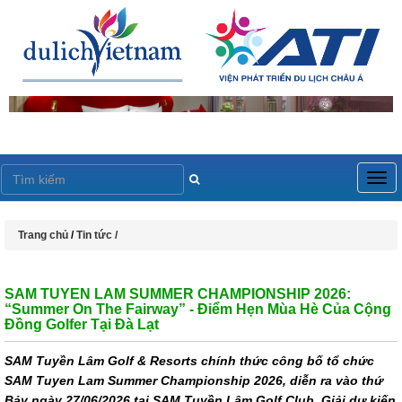
Togg
navig
Trang chủ
/
Tin tức /
SAM TUYEN LAM SUMMER CHAMPIONSHIP 2026:
“Summer On The Fairway” - Điểm Hẹn Mùa Hè Của Cộng
Đồng Golfer Tại Đà Lạt
SAM Tuyền Lâm Golf & Resorts chính thức công bố tổ chức
SAM Tuyen Lam Summer Championship 2026, diễn ra vào thứ
Bảy ngày 27/06/2026 tại SAM Tuyền Lâm Golf Club. Giải dự kiến