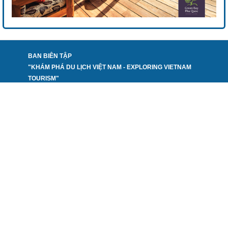
BAN BIÊN TẬP
"KHÁM PHÁ DU LỊCH VIỆT NAM - EXPLORING VIETNAM
TOURISM"
PHỐI HỢP THỰC HIỆN:
TẠP CHÍ DU LỊCH
NHÀ XUẤT BẢN CÔNG THƯƠNG - BỘ CÔNG THƯƠNG
VIỆN PHÁT TRIỂN DU LỊCH CHÂU Á - ATI
CÔNG TY CP PHÁT TRIỂN BÁO CHÍ VIỆT NAM
VPGD: Số 12.06 Toà E3A, Vũ Phạm Hàm, Yên Hoà, Cầu
Giấy, Hà Nội
Điện thoại: 024 32048899
Fax: 024 32076699
Email
baochivietnam.ns@gmail.com
:
Chịu trách nhiệm nội dung: Phan Thị Thanh Huyền
Giấy phép số 2280/GP-TTĐT do Sở Thông tin và Truyền thông