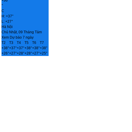
+
36
°
C
H:
+
37°
L:
+
27°
Hà Nội
Chủ Nhật, 09 Tháng Tám
Xem Dự báo 7 ngày
T2
T3
T4
T5
T6
T7
+
38°
+
37°
+
37°
+
38°
+
38°
+
38°
+
26°
+
27°
+
28°
+
28°
+
27°
+
25°