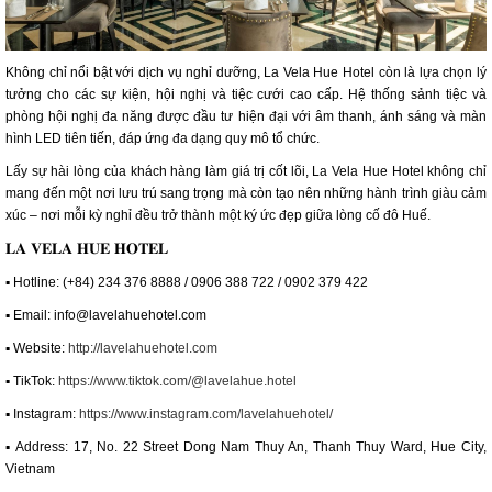
Không chỉ nổi bật với dịch vụ nghỉ dưỡng, La Vela Hue Hotel còn là lựa chọn lý
tưởng cho các sự kiện, hội nghị và tiệc cưới cao cấp. Hệ thống sảnh tiệc và
phòng hội nghị đa năng được đầu tư hiện đại với âm thanh, ánh sáng và màn
hình LED tiên tiến, đáp ứng đa dạng quy mô tổ chức.
Lấy sự hài lòng của khách hàng làm giá trị cốt lõi, La Vela Hue Hotel không chỉ
mang đến một nơi lưu trú sang trọng mà còn tạo nên những hành trình giàu cảm
xúc – nơi mỗi kỳ nghỉ đều trở thành một ký ức đẹp giữa lòng cố đô Huế.
𝐋𝐀 𝐕𝐄𝐋𝐀 𝐇𝐔𝐄 𝐇𝐎𝐓𝐄𝐋
▪︎ Hotline: (+84) 234 376 8888 / 0906 388 722 / 0902 379 422
▪︎ Email: info@lavelahuehotel.com
▪︎ Website:
http://lavelahuehotel.com
▪︎ TikTok:
https://www.tiktok.com/@lavelahue.hotel
▪︎ Instagram:
https://www.instagram.com/lavelahuehotel/
▪︎ Address: 17, No. 22 Street Dong Nam Thuy An, Thanh Thuy Ward, Hue City,
Vietnam