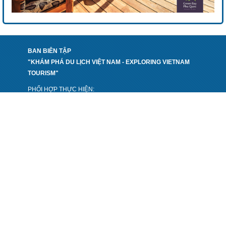
BAN BIÊN TẬP
"KHÁM PHÁ DU LỊCH VIỆT NAM - EXPLORING VIETNAM
TOURISM"
PHỐI HỢP THỰC HIỆN:
TẠP CHÍ DU LỊCH
NHÀ XUẤT BẢN CÔNG THƯƠNG - BỘ CÔNG THƯƠNG
VIỆN PHÁT TRIỂN DU LỊCH CHÂU Á - ATI
CÔNG TY CP PHÁT TRIỂN BÁO CHÍ VIỆT NAM
VPGD: Số 12.06 Toà E3A, Vũ Phạm Hàm, Yên Hoà, Cầu
Giấy, Hà Nội
Điện thoại: 024 32048899
Fax: 024 32076699
Email
baochivietnam.ns@gmail.com
:
Chịu trách nhiệm nội dung: Phan Thị Thanh Huyền
Giấy phép số 2280/GP-TTĐT do Sở Thông tin và Truyền thông
Hà Nội cấp ngày 29/7/2022