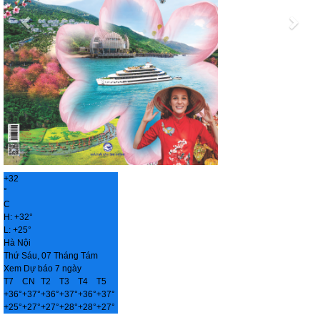
+
32
°
C
H:
+
32°
L:
+
25°
Hà Nội
Thứ Sáu, 07 Tháng Tám
Xem Dự báo 7 ngày
T7
CN
T2
T3
T4
T5
+
36°
+
37°
+
36°
+
37°
+
36°
+
37°
+
25°
+
27°
+
27°
+
28°
+
28°
+
27°