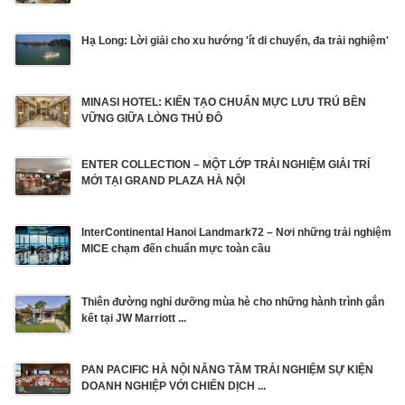
Hạ Long: Lời giải cho xu hướng 'ít di chuyển, đa trải nghiệm'
MINASI HOTEL: KIẾN TẠO CHUẨN MỰC LƯU TRÚ BỀN
VỮNG GIỮA LÒNG THỦ ĐÔ
ENTER COLLECTION – MỘT LỚP TRẢI NGHIỆM GIẢI TRÍ
MỚI TẠI GRAND PLAZA HÀ NỘI
InterContinental Hanoi Landmark72 – Nơi những trải nghiệm
MICE chạm đến chuẩn mực toàn cầu
Thiên đường nghỉ dưỡng mùa hè cho những hành trình gắn
kết tại JW Marriott ...
PAN PACIFIC HÀ NỘI NÂNG TẦM TRẢI NGHIỆM SỰ KIỆN
DOANH NGHIỆP VỚI CHIẾN DỊCH ...