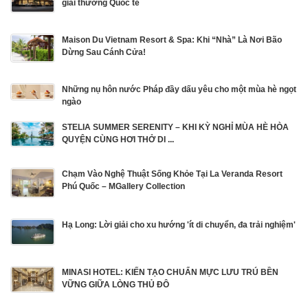
giải thưởng Quốc tế
Maison Du Vietnam Resort & Spa: Khi “Nhà” Là Nơi Bão
Dừng Sau Cánh Cửa!
Những nụ hôn nước Pháp đầy dấu yêu cho một mùa hè ngọt
ngào
STELIA SUMMER SERENITY – KHI KỲ NGHỈ MÙA HÈ HÒA
QUYỆN CÙNG HƠI THỞ DI ...
Chạm Vào Nghệ Thuật Sống Khỏe Tại La Veranda Resort
Phú Quốc – MGallery Collection
Hạ Long: Lời giải cho xu hướng 'ít di chuyển, đa trải nghiệm'
MINASI HOTEL: KIẾN TẠO CHUẨN MỰC LƯU TRÚ BỀN
VỮNG GIỮA LÒNG THỦ ĐÔ