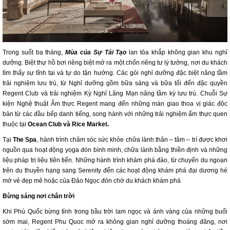
Trong suốt ba tháng,
Mùa của Sự Tái Tạo
lan tỏa khắp không gian khu nghỉ
dưỡng. Biệt thự hồ bơi riêng biệt mở ra một chốn riêng tư lý tưởng, nơi du khách
tìm thấy sự tĩnh tại và tự do tận hưởng. Các gói nghỉ dưỡng đặc biệt nâng tầm
trải nghiệm lưu trú, từ Nghỉ dưỡng gồm bữa sáng và bữa tối đến đặc quyền
Regent Club và trải nghiệm Kỳ Nghỉ Lãng Mạn nâng tầm kỳ lưu trú. Chuỗi Sự
kiện Nghệ thuật Ẩm thực Regent mang đến những màn giao thoa vị giác độc
bản từ các đầu bếp danh tiếng, song hành với những trải nghiệm ẩm thực quen
thuộc tại
Ocean Club và Rice Market.
Tại
The Spa
, hành trình chăm sóc sức khỏe chữa lành thân – tâm – trí được khơi
nguồn qua hoạt động yoga đón bình minh, chữa lành bằng thiền định và những
liệu pháp trị liệu tiên tiến. Những hành trình khám phá đảo, từ chuyến du ngoạn
trên du thuyền hạng sang Serenity đến các hoạt động khám phá đại dương hé
mở vẻ đẹp mê hoặc của Đảo Ngọc đón chờ du khách khám phá
Bừng sáng nơi chân trời
Khi Phú Quốc bừng tỉnh trong bầu trời lam ngọc và ánh vàng của những buổi
sớm mai, Regent Phu Quoc mở ra không gian nghỉ dưỡng thoáng đãng, nơi