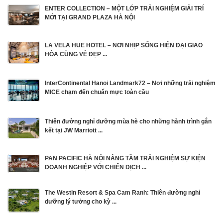
ENTER COLLECTION – MỘT LỚP TRẢI NGHIỆM GIẢI TRÍ
MỚI TẠI GRAND PLAZA HÀ NỘI
LA VELA HUE HOTEL – NƠI NHỊP SỐNG HIỆN ĐẠI GIAO
HÒA CÙNG VẺ ĐẸP ...
InterContinental Hanoi Landmark72 – Nơi những trải nghiệm
MICE chạm đến chuẩn mực toàn cầu
Thiên đường nghỉ dưỡng mùa hè cho những hành trình gắn
kết tại JW Marriott ...
PAN PACIFIC HÀ NỘI NÂNG TẦM TRẢI NGHIỆM SỰ KIỆN
DOANH NGHIỆP VỚI CHIẾN DỊCH ...
The Westin Resort & Spa Cam Ranh: Thiên đường nghỉ
dưỡng lý tưởng cho kỳ ...