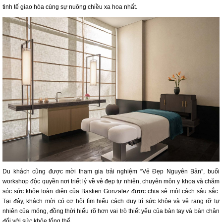
tinh tế giao hòa cùng sự nuông chiều xa hoa nhất.
Du khách cũng được mời tham gia trải nghiệm “Vẻ Đẹp Nguyên Bản”, buổi
workshop độc quyền nơi triết lý về vẻ đẹp tự nhiên, chuyên môn y khoa và chăm
sóc sức khỏe toàn diện của Bastien Gonzalez được chia sẻ một cách sâu sắc.
Tại đây, khách mời có cơ hội tìm hiểu cách duy trì sức khỏe và vẻ rạng rỡ tự
nhiên của móng, đồng thời hiểu rõ hơn vai trò thiết yếu của bàn tay và bàn chân
đối với sức khỏe tổng thể.