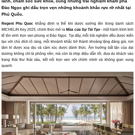
lành, chăm sóc sức khỏe, cùng những trải nghiệm khám phá
Đảo Ngọc ghi dấu trọn vẹn những khoảnh khắc rực rỡ nhất tại
Phú Quốc.
Regent Phu Quoc
khẳng định vị thế khi được xướng tên trong danh sách
MICHELIN Key 2025, chính thức mở ra
Mùa của Sự Tái Tạo
- một hành trình tinh
tế tôn vinh trọn vẹn phong vị Đảo Ngọc. Tại đây, mỗi trải nghiệm đều được kiến
tạo với chủ đích rõ ràng, mỗi khoảnh khắc trở thành khoảng lặng đáng giá, nơi
tâm trí được xoa dịu và cảm xúc được đánh thức. Âm hưởng bất tận của đại
dương không chỉ là phông nền, mà còn là nhịp điệu dẫn lối, đưa du khách vào
trạng thái thư thái sâu, kết nối trọn vẹn với chính mình và không gian xung
quanh.