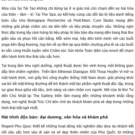
Mùa của Sự Tái Tạo
không chỉ dừng lại ở vị giác mà còn chạm đến sự hài hòa
của thân – tâm – trí. Tại The Spa, sự kết hợp cùng các đối tác trị liệu danh tiếng
toàn cầu như Biologique Recherche và Pedi:Mani: Cure Studio mang đến
những giải pháp chăm sóc da tiên tiến và liệu pháp chuyên sâu. Những nghi
thức đặc trưng lấy cảm hứng từ liệu pháp trị liệu bản địa mang đến trạng thái thư
giãn sâu và phục hồi cân bằng. Mỗi sớm mai, hãy đón bình minh với các buổi
yoga trên tầng thượng, hay tìm về sự tĩnh tại qua thiền chuông pha lê và các buổi
tư vấn cùng Huấn luyện viên Chăm sóc Sức khỏe Toàn diện của resort để chạm
đến hành trình thư thái sâu sắc hơn.
Tại trung tâm khu nghỉ dưỡng, nghệ thuật được tôn vinh trong một không gian
đầy tính chiêm nghiệm. Triển lãm Ethereal Dialogue: Đối Thoại Huyền Vi mở ra
một hành trình, nơi giấy thủ công truyền thống Việt Nam được giải phóng khỏi
vai trò bề mặt thông thường để trở thành một tác phẩm nghệ thuật độc lập, trong
sự giao thoa giữa vật liệu, ánh sáng và cảm nhận con người. Mở cửa từ thứ Tư
đến Chủ Nhật tại The Gallery, triển lãm mang đến những khoảnh khắc lắng
đọng, nơi nghệ thuật Trúc Chỉ đón chờ du khách khám phá vẻ đẹp trong những
hình thái bất ngờ nhất.
Hải trình độc bản: đại dương, văn hóa và khám phá
Regent Phu Quoc thiết kế những hoạt động trải nghiệm đảo đưa du khách kết
nối sâu sắc hơn vào di sản và vẻ đẹp thiên nhiên của Phú Quốc: từ những