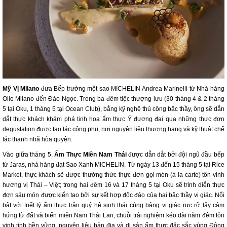
Mỹ Vị Milano
đưa Bếp trưởng một sao MICHELIN Andrea Marinelli từ Nhà hàng
Olio Milano đến Đảo Ngọc. Trong ba đêm tiệc thượng lưu (30 tháng 4 & 2 tháng
5 tại Oku, 1 tháng 5 tại Ocean Club), bằng kỹ nghệ thủ công bậc thầy, ông sẽ dẫn
dắt thực khách khám phá tinh hoa ẩm thực Ý đương đại qua những thực đơn
degustation được tạo tác công phu, nơi nguyên liệu thượng hạng và kỹ thuật chế
tác thanh nhã hòa quyện.
Vào giữa tháng 5,
Ẩm Thực Miền Nam Thái
được dẫn dắt bởi đội ngũ đầu bếp
từ Jaras, nhà hàng đạt Sao Xanh MICHELIN. Từ ngày 13 đến 15 tháng 5 tại Rice
Market, thực khách sẽ được thưởng thức thực đơn gọi món (à la carte) tôn vinh
hương vị Thái – Việt; trong hai đêm 16 và 17 tháng 5 tại Oku sẽ trình diễn thực
đơn sáu món được kiến tạo bởi sự kết hợp độc đáo của hai bậc thầy vị giác. Nổi
bật với triết lý ẩm thực trân quý hệ sinh thái cùng bảng vị giác rực rỡ lấy cảm
hứng từ đất và biển miền Nam Thái Lan, chuỗi trải nghiệm kéo dài năm đêm tôn
vinh tính bền vững, nguyên liệu bản địa và di sản ẩm thực đặc sắc vùng Đông