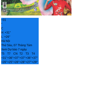
+
31
°
C
H:
+
31°
L:
+
26°
Hà Nội
Thứ Sáu, 07 Tháng Tám
Xem Dự báo 7 ngày
T5
T7
CN
T2
T3
T4
+
31°
+
36°
+
37°
+
37°
+
36°
+
37°
+
26°
+
25°
+
26°
+
28°
+
27°
+
29°