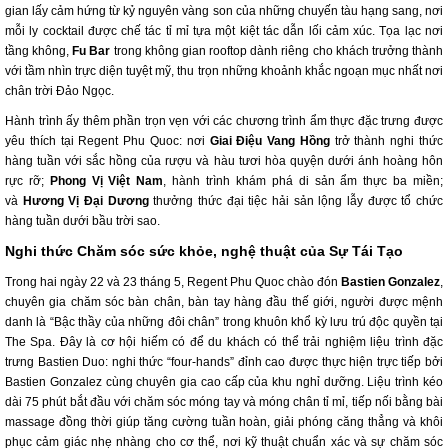
gian lấy cảm hứng từ kỷ nguyên vàng son của những chuyến tàu hạng sang, nơi
mỗi ly cocktail được chế tác tỉ mỉ tựa một kiệt tác dẫn lối cảm xúc. Tọa lạc nơi
tầng không,
Fu Bar
trong không gian rooftop dành riêng cho khách trưởng thành
với tầm nhìn trực diện tuyệt mỹ, thu trọn những khoảnh khắc ngoạn mục nhất nơi
chân trời Đảo Ngọc.
Hành trình ấy thêm phần trọn vẹn với các chương trình ẩm thực đặc trưng được
yêu thích tại Regent Phu Quoc: nơi
Giai Điệu Vang Hồng
trở thành nghi thức
hàng tuần với sắc hồng của rượu và hàu tươi hòa quyện dưới ánh hoàng hôn
rực rỡ;
Phong Vị Việt Nam
, hành trình khám phá di sản ẩm thực ba miền;
và
Hương Vị Đại Dương
thưởng thức đại tiệc hải sản lộng lẫy được tổ chức
hàng tuần dưới bầu trời sao.
Nghi thức Chăm sóc sức khỏe, nghệ thuật của Sự Tái Tạo
Trong hai ngày 22 và 23 tháng 5, Regent Phu Quoc chào đón
Bastien Gonzalez
,
chuyên gia chăm sóc bàn chân, bàn tay hàng đầu thế giới, người được mệnh
danh là “Bậc thầy của những đôi chân” trong khuôn khổ kỳ lưu trú độc quyền tại
The Spa. Đây là cơ hội hiếm có để du khách có thể trải nghiệm liệu trình đặc
trưng Bastien Duo: nghi thức “four-hands” đỉnh cao được thực hiện trực tiếp bởi
Bastien Gonzalez cùng chuyên gia cao cấp của khu nghỉ dưỡng. Liệu trình kéo
dài 75 phút bắt đầu với chăm sóc móng tay và móng chân tỉ mỉ, tiếp nối bằng bài
massage đồng thời giúp tăng cường tuần hoàn, giải phóng căng thẳng và khôi
phục cảm giác nhẹ nhàng cho cơ thể, nơi kỹ thuật chuẩn xác và sự chăm sóc