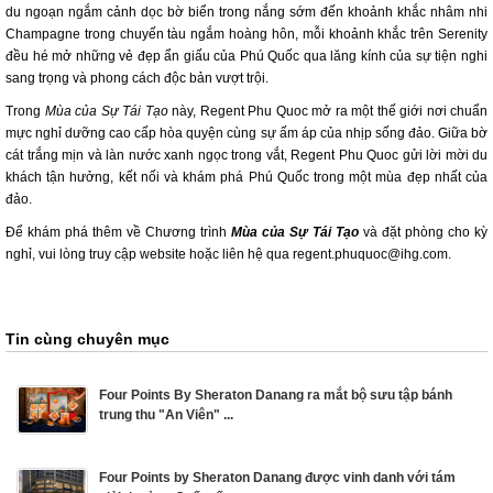
du ngoạn ngắm cảnh dọc bờ biển trong nắng sớm đến khoảnh khắc nhâm nhi
Champagne trong chuyến tàu ngắm hoàng hôn, mỗi khoảnh khắc trên Serenity
đều hé mở những vẻ đẹp ẩn giấu của Phú Quốc qua lăng kính của sự tiện nghi
sang trọng và phong cách độc bản vượt trội.
Trong
Mùa của Sự Tái Tạo
này, Regent Phu Quoc mở ra một thế giới nơi chuẩn
mực nghỉ dưỡng cao cấp hòa quyện cùng sự ấm áp của nhịp sống đảo. Giữa bờ
cát trắng mịn và làn nước xanh ngọc trong vắt, Regent Phu Quoc gửi lời mời du
khách tận hưởng, kết nối và khám phá Phú Quốc trong một mùa đẹp nhất của
đảo.
Để khám phá thêm về Chương trình
Mùa của Sự Tái Tạo
và đặt phòng cho kỳ
nghỉ, vui lòng truy cập website hoặc liên hệ qua regent.phuquoc@ihg.com.
Tin cùng chuyên mục
Four Points By Sheraton Danang ra mắt bộ sưu tập bánh
trung thu "An Viên" ...
Four Points by Sheraton Danang được vinh danh với tám