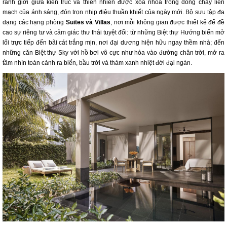
ranh giới giữa kiến trúc và thiên nhiên được xóa nhòa trong dòng chảy liền
mạch của ánh sáng, đón trọn nhịp điệu thuần khiết của ngày mới. Bộ sưu tập đa
dạng các hạng phòng
Suites và Villas
, nơi mỗi không gian được thiết kế để đề
cao sự riêng tư và cảm giác thư thái tuyệt đối: từ những Biệt thự Hướng biển mở
lối trực tiếp đến bãi cát trắng mịn, nơi đại dương hiện hữu ngay thềm nhà; đến
những căn Biệt thự Sky với hồ bơi vô cực như hòa vào đường chân trời, mở ra
tầm nhìn toàn cảnh ra biển, bầu trời và thảm xanh nhiệt đới đại ngàn.