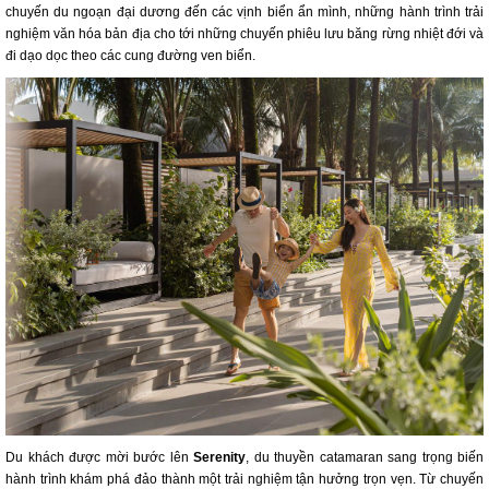
chuyến du ngoạn đại dương đến các vịnh biển ẩn mình, những hành trình trải
nghiệm văn hóa bản địa cho tới những chuyến phiêu lưu băng rừng nhiệt đới và
đi dạo dọc theo các cung đường ven biển.
Du khách được mời bước lên
Serenity
, du thuyền catamaran sang trọng biến
hành trình khám phá đảo thành một trải nghiệm tận hưởng trọn vẹn. Từ chuyến