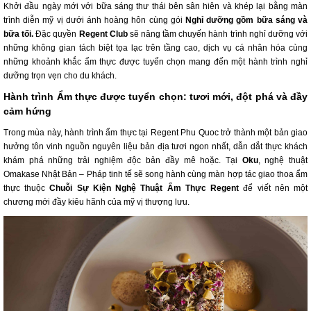
Khởi đầu ngày mới với bữa sáng thư thái bên sân hiên và khép lại bằng màn
trình diễn mỹ vị dưới ánh hoàng hôn cùng gói
Nghỉ dưỡng gồm bữa sáng và
bữa tối.
Đặc quyền
Regent Club
sẽ nâng tầm chuyến hành trình nghỉ dưỡng với
những không gian tách biệt tọa lạc trên tầng cao, dịch vụ cá nhân hóa cùng
những khoảnh khắc ẩm thực được tuyển chọn mang đến một hành trình nghỉ
dưỡng trọn vẹn cho du khách.
Hành trình Ẩm thực được tuyển chọn: tươi mới, đột phá và đầy
cảm hứng
Trong mùa này, hành trình ẩm thực tại Regent Phu Quoc trở thành một bản giao
hưởng tôn vinh nguồn nguyên liệu bản địa tươi ngon nhất, dẫn dắt thực khách
khám phá những trải nghiệm độc bản đầy mê hoặc. Tại
Oku
, nghệ thuật
Omakase Nhật Bản – Pháp tinh tế sẽ song hành cùng màn hợp tác giao thoa ẩm
thực thuộc
Chuỗi Sự Kiện Nghệ Thuật Ẩm Thực Regent
để viết nên một
chương mới đầy kiêu hãnh của mỹ vị thượng lưu.