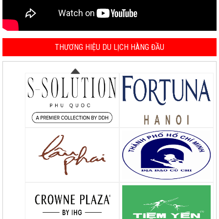
THƯƠNG HIỆU DU LỊCH HÀNG ĐẦU