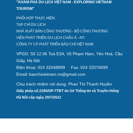
"KHÁM PHÁ DU LỊCH VIỆT NAM - EXPLORING VIETNAM
TOURISM"
PHỐI HỢP THỰC HIỆN:
TẠP CHÍ DU LỊCH
NHÀ XUẤT BẢN CÔNG THƯƠNG - BỘ CÔNG THƯƠNG
VIỆN PHÁT TRIỂN DU LỊCH CHÂU Á - ATI
CÔNG TY CP PHÁT TRIỂN BÁO CHÍ VIỆT NAM
VPGD: Số 12.06 Toà E3A, Vũ Phạm Hàm, Yên Hoà, Cầu
Giấy, Hà Nội
Điện thoại: 024 32048899
Fax: 024 32076699
Email
baochivietnam.ns@gmail.com
:
Chịu trách nhiệm nội dung: Phan Thị Thanh Huyền
Giấy phép số 2280/GP-TTĐT do Sở Thông tin và Truyền thông
Hà Nội cấp ngày 29/7/2022
Design by hcviet.com