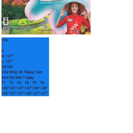
+
34
°
C
H:
+
37°
L:
+
27°
Hà Nội
Chủ Nhật, 09 Tháng Tám
Xem Dự báo 7 ngày
T7
T2
T3
T4
T5
T6
+
36°
+
37°
+
37°
+
37°
+
36°
+
38°
+
25°
+
27°
+
27°
+
28°
+
27°
+
27°