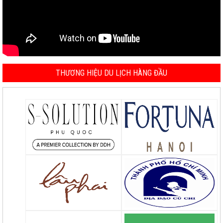
THƯƠNG HIỆU DU LỊCH HÀNG ĐẦU