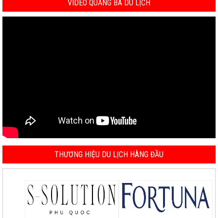
VIDEO QUẢNG BÁ DU LỊCH
THƯƠNG HIỆU DU LỊCH HÀNG ĐẦU