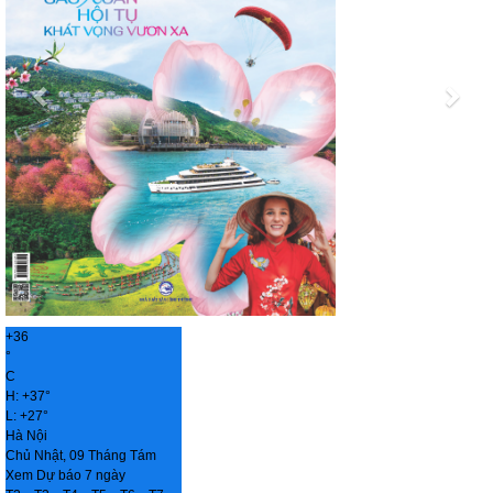
+
36
°
C
H:
+
37°
L:
+
27°
Hà Nội
Chủ Nhật, 09 Tháng Tám
Xem Dự báo 7 ngày