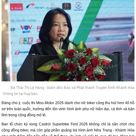
Bà Thái Thị Lệ Hằng - Giám đốc Báo và Phát thanh Truyền hình Khánh Hòa
- thông tin tại họp báo
Đáng chú ý, cuộc thi Miss Motor 2026 dành cho nữ biker cũng thu hút hơn 40 hồ
sơ trên toàn quốc, hướng đến tôn vinh hình ảnh phụ nữ hiện đại, cá tính và bản
lĩnh trong cộng đồng mô tô.
Ban tổ chức kỳ vọng Castrol Superbike Fest 2026 không chỉ là sân chơi cho
cộng đồng biker, mà còn góp phần quảng bá hình ảnh Nha Trang - Khánh Hòa