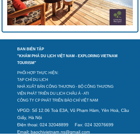
BAN BIÊN TẬP
"KHÁM PHÁ DU LỊCH VIỆT NAM - EXPLORING VIETNAM
TOURISM"
PHỐI HỢP THỰC HIỆN:
TẠP CHÍ DU LỊCH
NHÀ XUẤT BẢN CÔNG THƯƠNG - BỘ CÔNG THƯƠNG
VIỆN PHÁT TRIỂN DU LỊCH CHÂU Á - ATI
CÔNG TY CP PHÁT TRIỂN BÁO CHÍ VIỆT NAM
VPGD: Số 12.06 Toà E3A, Vũ Phạm Hàm, Yên Hoà, Cầu
Giấy, Hà Nội
Điện thoại: 024 32048899
Fax: 024 32076699
Email
baochivietnam.ns@gmail.com
: