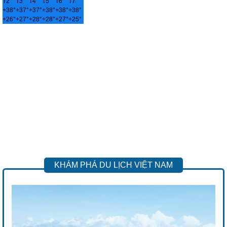
T2
T3
T4
T5
T6
T7
+
38°
+
37°
+
37°
+
38°
+
38°
+
38°
+
26°
+
27°
+
28°
+
28°
+
27°
+
25°
KHÁM PHÁ DU LỊCH VIỆT NAM
Previous
Next