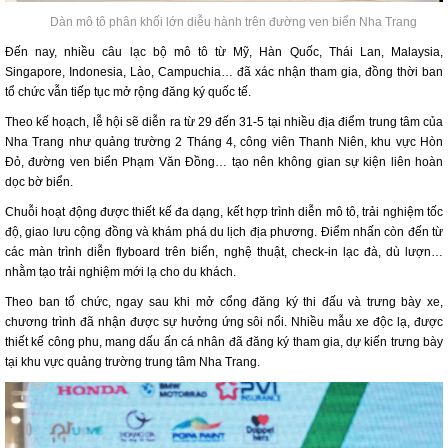
Dàn mô tô phân khối lớn diễu hành trên đường ven biển Nha Trang
Đến nay, nhiều câu lạc bộ mô tô từ Mỹ, Hàn Quốc, Thái Lan, Malaysia,
Singapore, Indonesia, Lào, Campuchia… đã xác nhận tham gia, đồng thời ban
tổ chức vẫn tiếp tục mở rộng đăng ký quốc tế.
Theo kế hoạch, lễ hội sẽ diễn ra từ 29 đến 31-5 tại nhiều địa điểm trung tâm của
Nha Trang như quảng trường 2 Tháng 4, công viên Thanh Niên, khu vực Hòn
Đỏ, đường ven biển Phạm Văn Đồng… tạo nên không gian sự kiện liên hoàn
dọc bờ biển.
Chuỗi hoạt động được thiết kế đa dạng, kết hợp trình diễn mô tô, trải nghiệm tốc
độ, giao lưu cộng đồng và khám phá du lịch
địa phương. Điểm nhấn còn đến từ
các màn trình diễn flyboard trên biển, nghệ thuật, check-in lạc đà, dù lượn…
nhằm tạo trải nghiệm mới lạ cho du khách.
Theo ban tổ chức, ngay sau khi mở cổng đăng ký thi đấu và trưng bày xe,
chương trình đã nhận được sự hưởng ứng sôi nổi. Nhiều mẫu xe độc lạ, được
thiết kế công phu, mang dấu ấn cá nhân đã đăng ký tham gia, dự kiến trưng bày
tại khu vực quảng trường trung tâm Nha Trang.