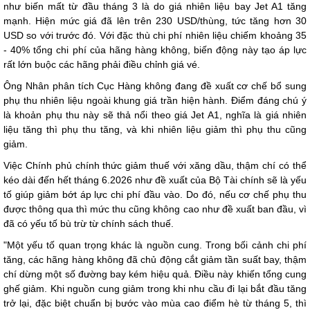
như biến mất từ đầu tháng 3 là do giá nhiên liệu bay Jet A1 tăng
mạnh. Hiện mức giá đã lên trên 230 USD/thùng, tức tăng hơn 30
USD so với trước đó. Với đặc thù chi phí nhiên liệu chiếm khoảng 35
- 40% tổng chi phí của hãng hàng không, biến động này tạo áp lực
rất lớn buộc các hãng phải điều chỉnh giá vé.
Ông Nhân phân tích Cục Hàng không đang đề xuất cơ chế bổ sung
phụ thu nhiên liệu ngoài khung giá trần hiện hành. Điểm đáng chú ý
là khoản phụ thu này sẽ thả nổi theo giá Jet A1, nghĩa là giá nhiên
liệu tăng thì phụ thu tăng, và khi nhiên liệu giảm thì phụ thu cũng
giảm.
Việc Chính phủ chính thức giảm thuế với xăng dầu, thậm chí có thể
kéo dài đến hết tháng 6.2026 như đề xuất của Bộ Tài chính sẽ là yếu
tố giúp giảm bớt áp lực chi phí đầu vào. Do đó, nếu cơ chế phụ thu
được thông qua thì mức thu cũng không cao như đề xuất ban đầu, vì
đã có yếu tố bù trừ từ chính sách thuế.
"Một yếu tố quan trọng khác là nguồn cung. Trong bối cảnh chi phí
tăng, các hãng hàng không đã chủ động cắt giảm tần suất bay, thậm
chí dừng một số đường bay kém hiệu quả. Điều này khiến tổng cung
ghế giảm. Khi nguồn cung giảm trong khi nhu cầu đi lại bắt đầu tăng
trở lại, đặc biệt chuẩn bị bước vào mùa cao điểm hè từ tháng 5, thì