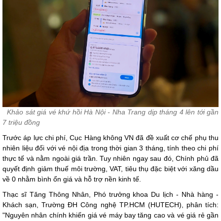
Khảo sát giá vé khứ hồi Hà Nội - Nha Trang dịp tháng 4 lên tới gần
7 triệu đồng
Trước áp lực chi phí, Cục Hàng không VN đã đề xuất cơ chế phụ thu
nhiên liệu đối với vé nội địa trong thời gian 3 tháng, tính theo chi phí
thực tế và nằm ngoài giá trần. Tuy nhiên ngay sau đó, Chính phủ đã
quyết định giảm thuế môi trường, VAT, tiêu thụ đặc biệt với xăng dầu
về 0 nhằm bình ổn giá và hỗ trợ nền kinh tế.
Thạc sĩ Tăng Thông Nhân, Phó trưởng khoa Du lịch - Nhà hàng -
Khách sạn, Trường ĐH Công nghệ TP.HCM (HUTECH), phân tích:
"Nguyên nhân chính khiến giá vé máy bay tăng cao và vé giá rẻ gần