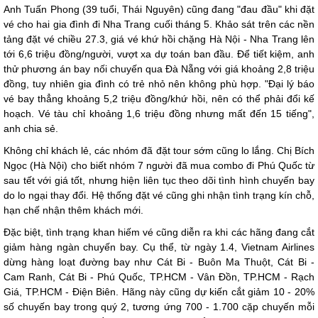
Anh Tuấn Phong (39 tuổi, Thái Nguyên) cũng đang "đau đầu" khi đặt
vé cho hai gia đình đi Nha Trang cuối tháng 5. Khảo sát trên các nền
tảng đặt vé chiều 27.3, giá vé khứ hồi chặng Hà Nội - Nha Trang lên
tới 6,6 triệu đồng/người, vượt xa dự toán ban đầu. Để tiết kiệm, anh
thử phương án bay nối chuyến qua Đà Nẵng với giá khoảng 2,8 triệu
đồng, tuy nhiên gia đình có trẻ nhỏ nên không phù hợp. "Đại lý báo
vé bay thẳng khoảng 5,2 triệu đồng/khứ hồi, nên có thể phải đổi kế
hoạch. Vé tàu chỉ khoảng 1,6 triệu đồng nhưng mất đến 15 tiếng",
anh chia sẻ.
Không chỉ khách lẻ, các nhóm đã đặt tour sớm cũng lo lắng. Chị Bích
Ngọc (Hà Nội) cho biết nhóm 7 người đã mua combo đi Phú Quốc từ
sau tết với giá tốt, nhưng hiện liên tục theo dõi tình hình chuyến bay
do lo ngại thay đổi. Hệ thống đặt vé cũng ghi nhận tình trạng kín chỗ,
hạn chế nhận thêm khách mới.
Đặc biệt, tình trạng khan hiếm vé cũng diễn ra khi các hãng đang cắt
giảm hàng ngàn chuyến bay. Cụ thể, từ ngày 1.4, Vietnam Airlines
dừng hàng loạt đường bay như Cát Bi - Buôn Ma Thuột, Cát Bi -
Cam Ranh, Cát Bi - Phú Quốc, TP.HCM - Vân Đồn, TP.HCM - Rạch
Giá, TP.HCM - Điện Biên. Hãng này cũng dự kiến cắt giảm 10 - 20%
số chuyến bay trong quý 2, tương ứng 700 - 1.700 cặp chuyến mỗi