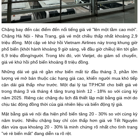
Chặng bay đến các điểm đến nổi tiếng giá vé "lên một tầm cao mới".
Chặng Hà Nội - Nha Trang, giá vé một chiều thấp nhất khoảng 2,9
triệu đồng. Một cặp vé khứ hồi Vietnam Airlines này trong khung giờ
phổ biến (khởi hành khoảng 9 giờ sáng, về đầu giờ chiều) lên tới gần
6,9 triệu đồng/người. Trong khi đó, với Vietjet, do giảm số chuyến,
giá vé khứ hồi phổ biến khoảng 8 triệu đồng.
Những dải vé giá rẻ gần như biến mất từ đầu tháng 3, phần lớn
lượng vé mở bán thuộc các hạng giá cao, khiến người mua khó tiếp
cận dải giá thấp như trước. Một đại lý tại TP.HCM cho biết giá vé
trong tháng 3 và tháng 4 tăng trung bình 12 - 18% so với cùng kỳ
năm 2025. Riêng các chặng du lịch đã thiết lập mặt bằng giá mới do
chịu tác động đồng thời của giá nhiên liệu và biến động tỷ giá.
Mặt bằng giá vé nội địa hiện phổ biến tăng 20 - 30% so với cùng kỳ
năm trước. Nhiều chặng bay chỉ còn thấp hơn giá vé Tết Nguyên
đán vừa qua khoảng 20 - 30% là minh chứng rõ nhất cho tình trạng
"vé rẻ biến mất" đang diễn ra rõ rệt.