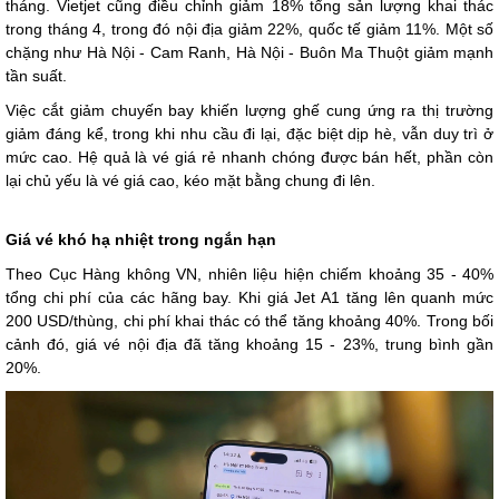
tháng. Vietjet cũng điều chỉnh giảm 18% tổng sản lượng khai thác
trong tháng 4, trong đó nội địa giảm 22%, quốc tế giảm 11%. Một số
chặng như Hà Nội - Cam Ranh, Hà Nội - Buôn Ma Thuột giảm mạnh
tần suất.
Việc cắt giảm chuyến bay khiến lượng ghế cung ứng ra thị trường
giảm đáng kể, trong khi nhu cầu đi lại, đặc biệt dịp hè, vẫn duy trì ở
mức cao. Hệ quả là vé giá rẻ nhanh chóng được bán hết, phần còn
lại chủ yếu là vé giá cao, kéo mặt bằng chung đi lên.
Giá vé khó hạ nhiệt trong ngắn hạn
Theo Cục Hàng không VN, nhiên liệu hiện chiếm khoảng 35 - 40%
tổng chi phí của các hãng bay. Khi giá Jet A1 tăng lên quanh mức
200 USD/thùng, chi phí khai thác có thể tăng khoảng 40%. Trong bối
cảnh đó, giá vé nội địa đã tăng khoảng 15 - 23%, trung bình gần
20%.