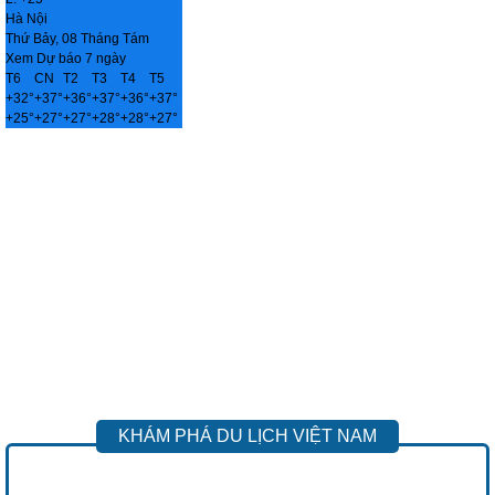
Hà Nội
Thứ Bảy, 08 Tháng Tám
Xem Dự báo 7 ngày
T6
CN
T2
T3
T4
T5
+
32°
+
37°
+
36°
+
37°
+
36°
+
37°
+
25°
+
27°
+
27°
+
28°
+
28°
+
27°
KHÁM PHÁ DU LỊCH VIỆT NAM
Previous
Next