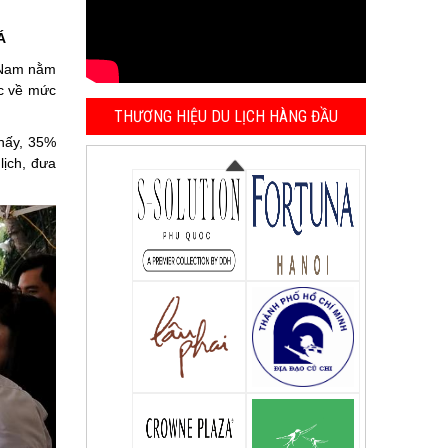
Á
t Nam nằm
c về mức
THƯƠNG HIỆU DU LỊCH HÀNG ĐẦU
hấy, 35%
lịch, đưa