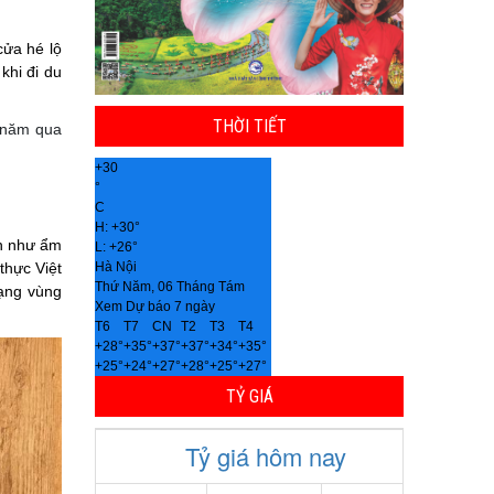
cửa hé lộ
khi đi du
THỜI TIẾT
g năm qua
+
30
°
C
H:
+
30°
n như ẩm
L:
+
26°
Hà Nội
thực Việt
Thứ Năm, 06 Tháng Tám
dạng vùng
Xem Dự báo 7 ngày
T6
T7
CN
T2
T3
T4
+
28°
+
35°
+
37°
+
37°
+
34°
+
35°
+
25°
+
24°
+
27°
+
28°
+
25°
+
27°
TỶ GIÁ