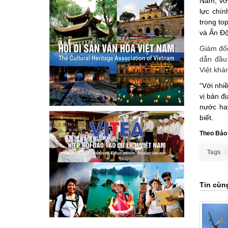
Nam, với
lực chín
trong to
và Ấn Độ
Giám đố
dẫn đầu
Việt khá
“Với nhi
vị bản đ
nước ha
biết.
Theo Báo
Tags
Tin cùn