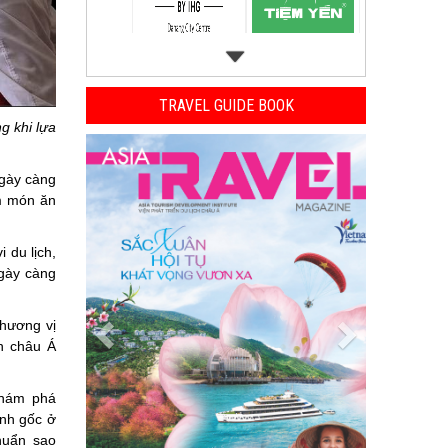
TRAVEL GUIDE BOOK
g khi lựa
Previous
Next
ngày càng
m món ăn
 du lịch,
ngày càng
 hương vị
h châu Á
khám phá
ính gốc ở
huẩn sao