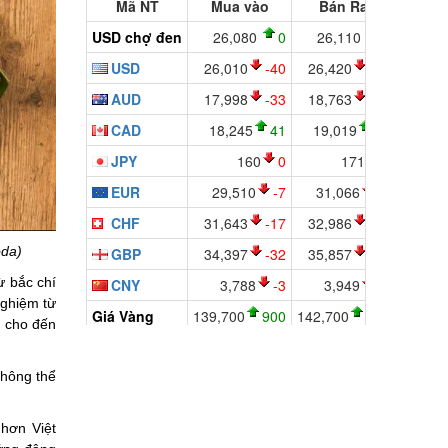
da)
ừ bắc chí
nghiệm từ
, cho đến
không thể
hơn Việt