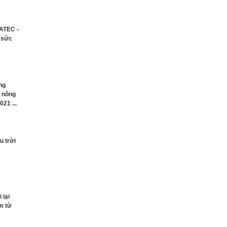
ATEC -
 sức
ông
g nông
021 ...
 trời
 lại
m từ