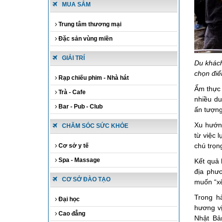
MUA SẮM
Trung tâm thương mại
Đặc sản vùng miền
GIẢI TRÍ
Du khách
chọn đi
Rạp chiếu phim - Nhà hát
Ẩm thực 
Trà - Cafe
nhiều d
Bar - Pub - Club
ấn tượng
Xu hướng
CHĂM SÓC SỨC KHỎE
từ việc 
chú trọn
Cơ sở y tế
Spa - Massage
Kết quả 
địa phư
CƠ SỞ ĐÀO TẠO
muốn “xê
Trong h
Đại học
hương vị
Cao đẳng
Nhật Bả