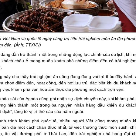
 Việt Nam và quốc tế ngày càng ưu tiên trải nghiệm món ăn địa phươn
ểm đến. (Ảnh: TTXVN)
đang dần trở thành một trong những động lực chính của du lịch, khi 
u khách châu Á mong muốn khám phá những điểm đến có trải nghiệ
.
 này cho thấy trải nghiệm ăn uống đang đóng vai trò thúc đẩy hành vi
lựa chọn điểm đến, hoạt động, đến nơi lưu trú, đặc biệt khi du khách 
g việc khám phá văn hóa ẩm thực địa phương một cách trọn vẹn.
khảo sát của Agoda cũng ghi nhận sự dịch chuyển này, khi khám phá
ơng hiện thành một trong ba nguyên nhân hàng đầu khiến du khác
 dịch”, tăng từ vị trí thứ sáu của năm ngoái.
ành trình khám phá quốc tế, nhiều người Việt cũng mong muốn 
 bản địa một cách chân thực nhất, từ việc thưởng thức món sushi ch
n, ăn vặt đường phố ở Thái Lan, đến trải nghiệm nhà hàng đạt c