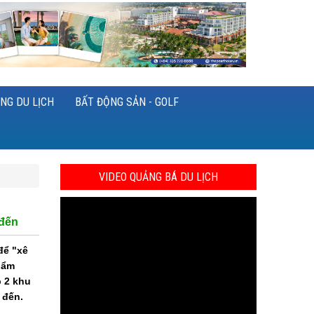
NG DU LỊCH
BẤT ĐỘNG SẢN - GOLF
VIDEO QUẢNG BÁ DU LỊCH
 đến
để "xê
 ẩm
p 2 khu
 đến.