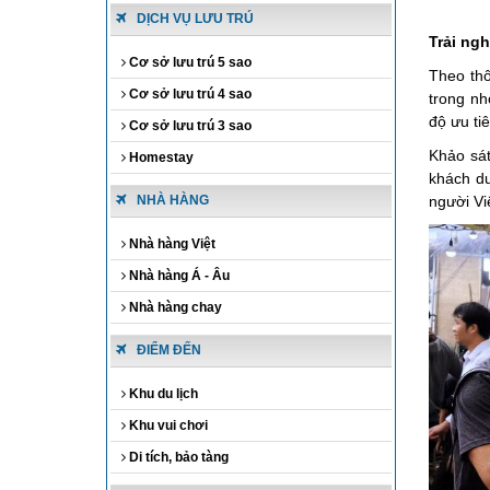
DỊCH VỤ LƯU TRÚ
Trải ngh
Cơ sở lưu trú 5 sao
Theo thô
Cơ sở lưu trú 4 sao
trong n
độ ưu ti
Cơ sở lưu trú 3 sao
Khảo sát
Homestay
khách du
NHÀ HÀNG
người Vi
Nhà hàng Việt
Nhà hàng Á - Âu
Nhà hàng chay
ĐIỂM ĐẾN
Khu du lịch
Khu vui chơi
Di tích, bảo tàng