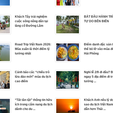
Khách Tây trải nghiệm
BẮT ĐẦU HÀNH TR
cuộc sống nông dân tại
TỰ DO BÊN BIỂN
làng cổ Đường Lâm
Road Trip Việt Nam 2026:
Điểm danh đặc sản
Mùa xuân là thời điểm lý
thể bỏ lỡ vào mùa 
tưởng nhất
Hải Phòng
Cảnh báo các “chiêu trò
Nghỉ lễ 2/9 đi đâu? B
lừa đảo mới” mùa du lịch
ngay 5 địa điểm đi tr
cao điểm
tưởng ...
“Tất tần tật” thông tin hữu
Khách Anh nêu lý do
ích trong cẩm nang du lịch
sao du lịch Việt Na
dành cho du ...
dẫn hơn Thái ...