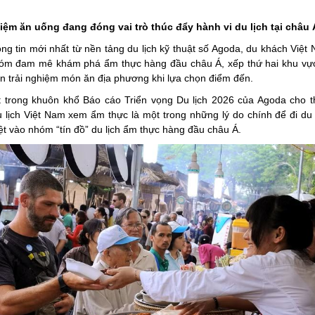
iệm ăn uống đang đóng vai trò thúc đẩy hành vi du lịch tại châu 
ng tin mới nhất từ nền tảng du lịch kỹ thuật số Agoda, du khách Việ
hóm đam mê khám phá ẩm thực hàng đầu châu Á, xếp thứ hai khu vự
ên trải nghiệm món ăn địa phương khi lựa chọn điểm đến.
 trong khuôn khổ Báo cáo Triển vọng Du lịch 2026 của Agoda cho t
 lịch Việt Nam xem ẩm thực là một trong những lý do chính để đi du 
ệt vào nhóm “tín đồ” du lịch ẩm thực hàng đầu châu Á.