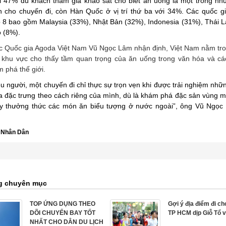
 47% du khách tham gia khảo sát cho biết ăn uống là một trong nh
h cho chuyến đi, còn Hàn Quốc ở vị trí thứ ba với 34%. Các quốc gi
p 8 bao gồm Malaysia (33%), Nhật Bản (32%), Indonesia (31%), Thái 
 (8%).
c Quốc gia Agoda Việt Nam Vũ Ngọc Lâm nhận định, Việt Nam nằm tr
 khu vực cho thấy tầm quan trọng của ăn uống trong văn hóa và cá
m phá thế giới.
ều người, một chuyến đi chỉ thực sự trọn vẹn khi được trải nghiệm nh
ịa đặc trưng theo cách riêng của mình, dù là khám phá đặc sản vùng m
y thưởng thức các món ăn biểu tượng ở nước ngoài”, ông Vũ Ngọc
 Nhân Dân
g chuyên mục
TOP ỨNG DỤNG THEO
Gợi ý địa điểm đi ch
DÕI CHUYẾN BAY TỐT
TP HCM dịp Giỗ Tổ v
NHẤT CHO DÂN DU LỊCH