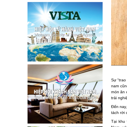
Việt N
Sự “trao
nam cũng
món ăn đ
trải ngh
Đến nay,
tách rời
Tại khu