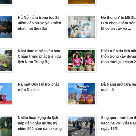
Hà Nội nằm trong top 25
Hệ thống Y tế MEDL
điểm đến được yêu thích
Lựa chọn chăm sóc
nhất mọi thời đại
khỏe tin cậy và ...
Khai thác di sản văn hóa
Phát triển du lịch n
Chăm trong phát triển du
thôn trong xây dựn
lịch Nam Trung Bộ
thôn mới giai đoạn 2
Ra mắt Quỹ Hỗ trợ phát
Đà Nẵng mở cửa bầu
triển Du lịch
quốc tế
Nhiều hoạt động du lịch
Singapore mở Làn đi
hấp dẫn chào mừng kỷ
vaccine với Việt Na
niệm 200 năm danh xưng
ngày 16/3
...