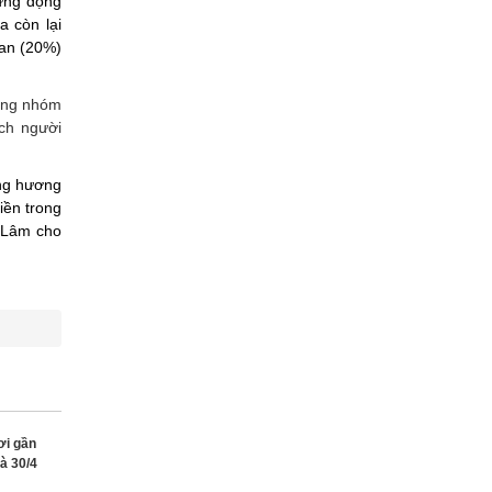
ững động
a còn lại
Lan (20%)
ong nhóm
ch người
ững hương
iền trong
 Lâm cho
ơi gần
à 30/4