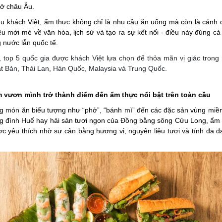
 ở châu Âu.
du khách Việt, ẩm thực không chỉ là nhu cầu ăn uống mà còn là cánh 
ều mới mẻ về văn hóa, lịch sử và tạo ra sự kết nối - điều này đúng cả 
g nước lẫn quốc tế.
 top 5 quốc gia được khách Việt lựa chọn để thỏa mãn vị giác tron
 Bản, Thái Lan, Hàn Quốc, Malaysia và Trung Quốc.
m vươn mình trở thành điểm đến ẩm thực nổi bật trên toàn cầu
 món ăn biểu tượng như “phở”, “bánh mì” đến các đặc sản vùng miề
g đình Huế hay hải sản tươi ngon của Đồng bằng sông Cửu Long, ẩm 
 yêu thích nhờ sự cân bằng hương vị, nguyên liệu tươi và tính đa 