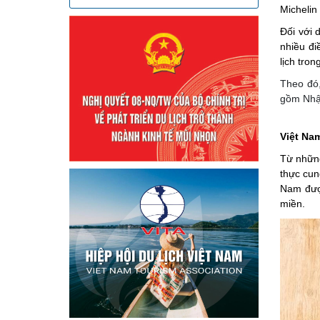
Michelin
Đối với 
nhiều đi
lịch tron
Theo đó,
gồm Nhật
Việt Na
Từ những
thực cun
Nam được
miền.