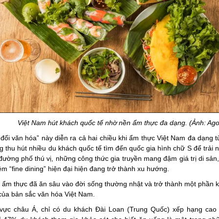
am hút khách quốc tế nhờ nền ẩm thực đa dạng. (Ảnh: Ago
 đổi văn hóa” này diễn ra cả hai chiều khi ẩm thực Việt Nam đa dạng t
 thu hút nhiều du khách quốc tế tìm đến quốc gia hình chữ S để trải 
ường phố thú vị, những công thức gia truyền mang đậm giá trị di sản
iệm “fine dining” hiện đại hiện đang trở thành xu hướng.
 ẩm thực đã ăn sâu vào đời sống thường nhật và trở thành một phần 
 của bản sắc văn hóa Việt Nam.
 vực châu Á, chỉ có du khách Đài Loan (Trung Quốc) xếp hạng cao 