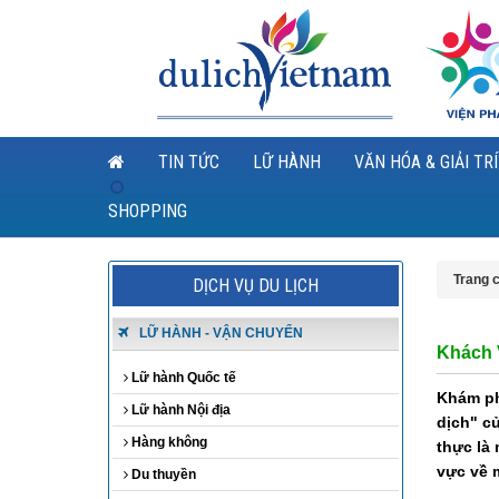
TIN TỨC
LỮ HÀNH
VĂN HÓA & GIẢI TRÍ
SHOPPING
Trang 
DỊCH VỤ DU LỊCH
LỮ HÀNH - VẬN CHUYỂN
Khách V
Lữ hành Quốc tế
Khám ph
Lữ hành Nội địa
dịch" c
Hàng không
thực là 
vực về 
Du thuyền